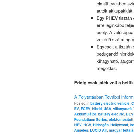
elmúlt években szin
autók akkupakkjá
Egy
PHEV
tisztán
erre leginkább tel
esély. A valóságba
vezérlő számítógép
Egyesek a tisztán 
bedugandó hibride
kihagyható, átugorh
megoldás.
Eddig csak játék volt a betűk
A Folytatásban További Inform
Posted in
battery electric vehicle
,
C
EV
,
FCEV
,
hibrid
,
USA
,
villanyautó
,
Akkumulátor
,
battery electric
,
BEV
Foundatiuon Series
,
elektomosított
HEV
,
HGV
,
Hidrogén
,
Hollywood
,
In
Angeles
,
LUCID Air
,
magyar feltalá