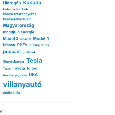
Kanada
Hidrogén
karbantartás
kWh
környezetszennyezés
környezetvédelem
Magyarország
megújuló energia
Model Y
Model 3
Model S
Nissan
PHEV
pickup truck
podcast
podkaszt
Tesla
Supercharger
Toyota
töltés
Texas
USA
tüzelőanyag-cella
villanyautó
értékesítés
st