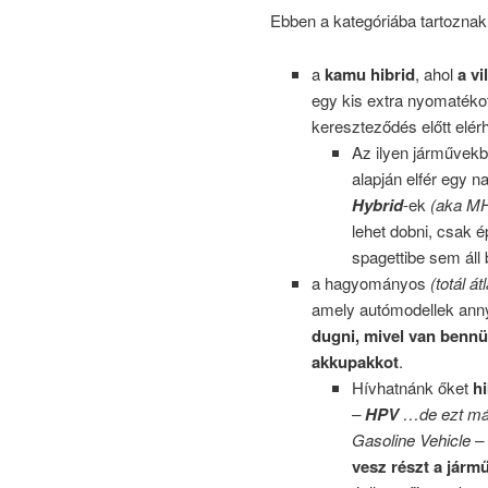
Ebben a kategóriába tartoznak 
a
kamu hibrid
, ahol
a vi
egy kis extra nyomatéko
kereszteződés előtt elé
Az ilyen járművekb
alapján elfér egy
Hybrid
-ek
(aka M
lehet dobni, csak é
spagettibe sem áll
a hagyományos
(totál át
amely autómodellek ann
dugni, mivel van bennü
akkupakkot
.
Hívhatnánk őket
h
–
HPV
…de ezt már
Gasoline Vehicle –
vesz részt a jár