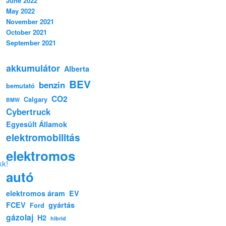
June 2022
May 2022
November 2021
October 2021
September 2021
akkumulátor
Alberta
BEV
benzin
bemutató
CO2
Calgary
BMW
Cybertruck
Egyesült Államok
elektromobilitás
elektromos
kk!
autó
elektromos áram
EV
FCEV
gyártás
Ford
gázolaj
H2
hibrid