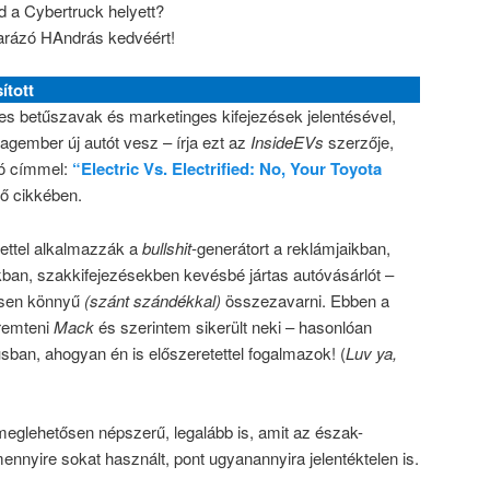
d a Cybertruck helyett?
arázó HAndrás kedvéért!
ított
yes betűszavak és marketinges kifejezések jelentésével,
lagember új autót vesz – írja ezt az
InsideEVs
szerzője,
ó címmel:
“Electric Vs. Electrified: No, Your Toyota
ző cikkében.
tettel alkalmazzák a
bullshit
-generátort a reklámjaikban,
kban, szakkifejezésekben kevésbé jártas autóvásárlót –
ősen könnyű
(szánt szándékkal)
összezavarni. Ebben a
eremteni
Mack
és szerintem sikerült neki – hasonlóan
usban, ahogyan én is előszeretettel fogalmazok! (
Luv ya,
meglehetősen népszerű, legalább is, amit az észak-
amennyire sokat használt, pont ugyanannyira jelentéktelen is.