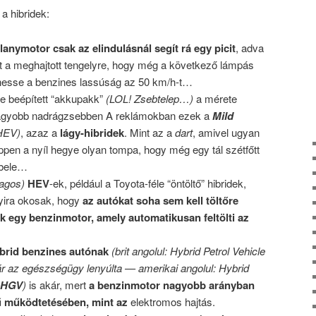
a hibridek:
llanymotor csak az elindulásnál segít rá egy picit
, adva
t a meghajtott tengelyre, hogy még a következő lámpás
rhesse a benzines lassúság az 50 km/h-t…
e beépített “akkupakk”
(LOL! Zsebtelep…)
a mérete
 nagyobb nadrágzsebben A reklámokban ezek a
Mild
HEV)
, azaz a
lágy-hibridek
. Mint az a
dart
, amivel ugyan
ppen a nyíl hegye olyan tompa, hogy még egy tál szétfőtt
 bele…
lagos)
HEV
-ek, például a Toyota-féle “öntöltő” hibridek,
yira okosak, hogy
az autókat soha sem kell töltőre
k egy benzinmotor, amely automatikusan feltölti az
ibrid benzines autónak
(brit angolul: Hybrid Petrol Vehicle
 az egészségügy lenyúlta — amerikai angolul: Hybrid
HGV
)
is akár, mert
a benzinmotor nagyobb arányban
mű működtetésében, mint az
elektromos hajtás.