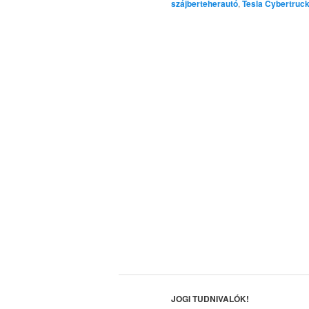
szájberteherautó
,
Tesla Cybertruc
JOGI TUDNIVALÓK!