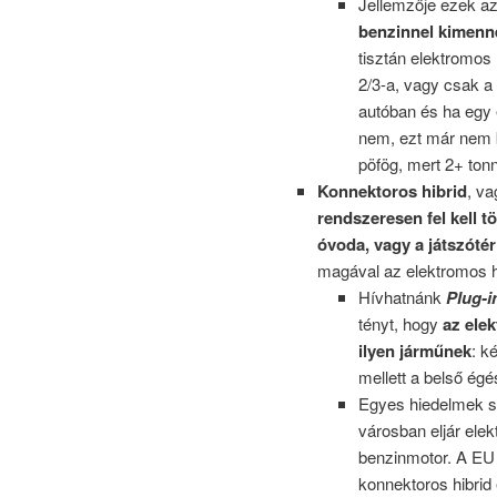
Jellemzője ezek a
benzinnel kimenne
tisztán elektromos
2/3-a, vagy csak a 
autóban és ha egy
nem, ezt már nem b
pöfög, mert 2+ tonn
Konnektoros hibrid
, va
rendszeresen fel kell t
óvoda, vagy a játszót
magával az elektromos ha
Hívhatnánk
Plug-i
tényt, hogy
az ele
ilyen járműnek
: k
mellett a belső ég
Egyes hiedelmek sz
városban eljár ele
benzinmotor. A EU 
konnektoros hibrid