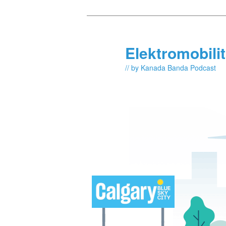
Skip
Skip
to
to
primary
secondary
Elektromobili
content
content
// by Kanada Banda Podcast