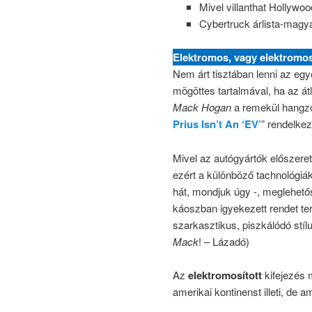
Mivel villanthat Hollywoo
Cybertruck árlista-magy
Elektromos, vagy elektromos
Nem árt tisztában lenni az eg
mögöttes tartalmával, ha az át
Mack Hogan
a remekül hangz
Prius Isn’t An ‘EV’
” rendelke
Mivel az autógyártók előszere
ezért a különböző tachnológiá
hát, mondjuk úgy -, meglehet
káoszban igyekezett rendet t
szarkasztikus, piszkálódó stíl
Mack
!
– Lázadó)
Az
elektromosított
kifejezés 
amerikai kontinenst illeti, de 