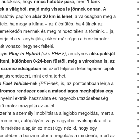
z autóknak, hogy
nincs hatótáv para
, mert
1 tank
k a világból, majd még vissza is jönnek onnan
. A
 hatótáv papíron
akár 30 km is lehet
, a valóságban meg a
fele, ha megy a klíma + az ülésfűtés, ha 4 ülnek az
 emelkedőn mennek és még mindez télen is történik… ja,
írja el a villanyhajtás, ekkor már régen a benzinmotor
át vonszol hegynek felfelé.
gyis
Plug-in Hybrid
(aka PHEV)
, amelynek
akkupakkját
ölteni, különben 0-24-ben füstöl, még a városban is, az
ér szomszédságában
és ezért teljesen feleslegesen cipeli
jtásrendszert, mint extra terhet.
n Fuel Vehicle
-nek
(PFV-nek)
is, az pontosabban leírja a
ktromos rendszer csak a másodlagos meghajtása egy
ényelmi extrák használata és nagyobb utazósebesség
ésű motor mozgatja az autót.
erint a személyi mobilitásra a legjobb megoldás, mert a
ktromosan, autópályán, vagy nagyobb távolságokra ott a
felmérése alapján ez most úgy néz ki, hogy egy
 esetében a benzinmotor a megoldás a mindenre, mert az