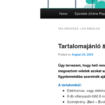
Main
Home
Epizódok (Online Play
menu
TAG ARCHIVES:
LOS ANGELES
Tartalomajánló 
Posted on
August 20, 2024
Úgy tervezem, hogy heti re
megosztom veletek azokat az 
figyelemetekbe szeretnék ajá
A tartalomból:
Elektromos, vagy elektr
8 db villanyautó-töltő 9 mi
Szórejtvény:
Ze
ró +
E
vo