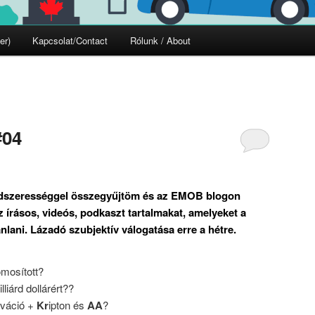
er)
Kapcsolat/Contact
Rólunk / About
#04
ndszerességgel összegyűjtöm és az EMOB blogon
írásos, videós, podkaszt tartalmakat, amelyeket a
nlani. Lázadó szubjektív válogatása erre a hétre.
omosított?
lliárd dollárért??
lváció +
Kr
ipton és
AA
?