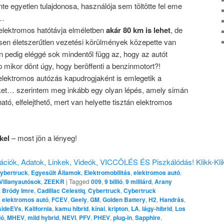
te egyetlen tulajdonosa, használója sem töltötte fel eme
t…
 elektromos hatótávja elméletben
akár 80 km is lehet
, de
jesen életszerűtlen vezetési körülmények közepette van
n pedig eléggé sok mindentől függ az, hogy az autót
 mikor dönt úgy, hogy beröffenti a benzinmotort?!
elektromos autózás kapudrogjaként is emlegetik a
ket… szerintem meg inkább egy olyan lépés, amely simán
ató, elfelejthető, mert van helyette tisztán elektromos
kel
– most jön a lényeg!
ációk, Adatok, Linkek, Videók, VICCÖLÉS ÉS Piszkálódás! Klikk-Kli
ybertruck
,
Egyesült Államok
,
Elektromobilitás
,
elektromos autó
,
Villanyautósok
,
ZEEKR
|
Tagged
009
,
9 billió
,
9 milliárd
,
Arany
,
Bródy Imre
,
Cadillac Celestiq
,
Cybertruck
,
Cybertruck
,
elektromos autó
,
FCEV
,
Geely
,
GM
,
Golden Battery
,
H2
,
Handrás
,
sideEVs
,
Kalifornia
,
kamu hibrid
,
kínai
,
kripton
,
LA
,
lágy-hibrid
,
Los
ló
,
MHEV
,
mild hybrid
,
NEVI
,
PFV
,
PHEV
,
plug-in
,
Sapphire
,