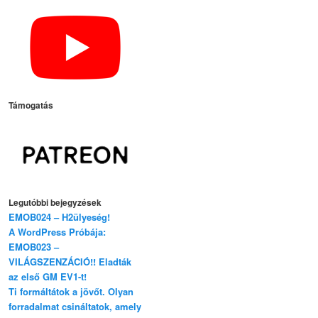
Támogatás
Legutóbbi bejegyzések
EMOB024 – H2ülyeség!
A WordPress Próbája:
EMOB023 –
VILÁGSZENZÁCIÓ!! Eladták
az első GM EV1-t!
Ti formáltátok a jövőt. Olyan
forradalmat csináltatok, amely