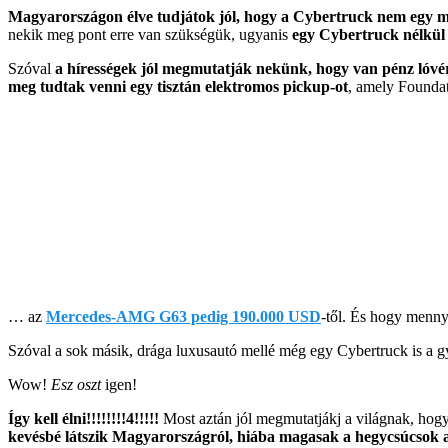
Magyarországon élve tudjátok jól, hogy a Cybertruck nem egy mu
nekik meg pont erre van szükségük, ugyanis
egy Cybertruck nélkül 
Szóval
a hírességek jól megmutatják nekünk, hogy van pénz lóvé
meg tudtak venni egy tisztán elektromos pickup-ot
, amely Foundat
… az
Mercedes-AMG G63 pedig 190.000 USD
-től. És hogy menny
Szóval a sok másik, drága luxusautó mellé még egy Cybertruck is a gy
Wow!
Esz oszt
igen!
Így kell élni!!!!!!!!4!!!!!
Most aztán jól megmutatjákj a világnak, hog
kevésbé látszik Magyarországról, hiába magasak a hegycsúcsok a