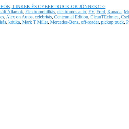
DEÓK, LINKEK ÉS CYBERTRUCK-OK JÖNNEK! >>
sült Államok
,
Elektromobilitás
,
elektromos autó
,
EV
,
Ford
,
Kanada
,
Mo
es
,
Alex on Autos
,
celebritás
,
Centennial Edition
,
CleanTEchnica
,
Cse
rás
,
kritika
,
Mark T Miller
,
Mercedes-Benz
,
off-roader
,
pickup truck
,
P