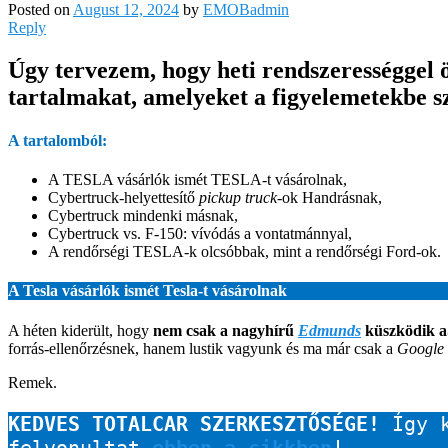
Posted on
August 12, 2024
by
EMOBadmin
Reply
Úgy tervezem, hogy heti rendszerességgel 
tartalmakat, amelyeket a figyelemetekbe sz
A tartalomból:
A TESLA vásárlók ismét TESLA-t vásárolnak,
Cybertruck-helyettesítő
pickup truck
-ok Handrásnak,
Cybertruck mindenki másnak,
Cybertruck vs. F-150: vívódás a vontatmánnyal,
A rendőrségi TESLA-k olcsóbbak, mint a rendőrségi Ford-ok.
A Tesla vásárlók ismét Tesla-t vásárolnak
A héten kiderült, hogy
nem csak a nagyhírű
Edmunds
küszködik a
forrás-ellenőrzésnek, hanem lustik vagyunk és ma már csak a
Google 
Remek.
KEDVES TOTALCAR SZERKESZTŐSÉGE!
 Így 
felvonultat 
ebben a cikkben
! 