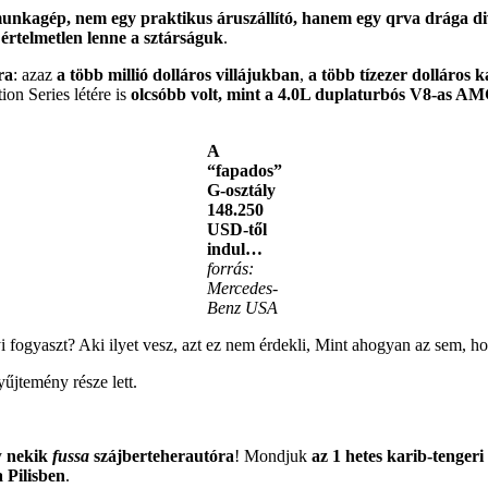
nkagép, nem egy praktikus áruszállító, hanem egy qrva drága div
értelmetlen lenne a sztárságuk
.
ra
: azaz
a több millió dolláros villájukban
,
a több tízezer dolláros
ion Series létére is
olcsóbb volt, mint a 4.0L duplaturbós V8-as A
A
“fapados”
G-osztály
148.250
USD-től
indul…
forrás:
Mercedes-
Benz USA
i fogyaszt? Aki ilyet vesz, azt ez nem érdekli, Mint ahogyan az sem, h
űjtemény része lett.
y
nekik
fussa
szájberteherautóra
! Mondjuk
az 1 hetes karib-tengeri
 Pilisben
.