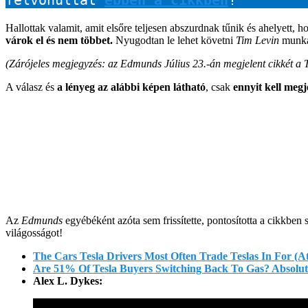
Hallottak valamit, amit elsőre teljesen abszurdnak tűnik és ahelyett,
várok el és nem többet.
Nyugodtan le lehet követni
Tim Levin
munká
(Zárójeles megjegyzés: az Edmunds Július 23.-án megjelent cikkét a T
A válasz és
a lényeg az alábbi képen látható
, csak
ennyit kell meg
Az
Edmunds
egyébéként azóta sem frissítette, pontosította a cikkben
világosságot!
The Cars Tesla Drivers Most Often Trade Teslas In For (A
Are 51% Of Tesla Buyers Switching Back To Gas? Absolut
Alex L. Dykes: