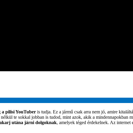
g
a pilisi YouTuber
is tudja. Ez a jármű csak arra nem jó, amire kitalá
t nélkül te sokkal jobban is tudod, mint azok, akik a mindennapokban 
 akarj utána járni dolgoknak
, amelyek téged érdekelnek. Az internet 