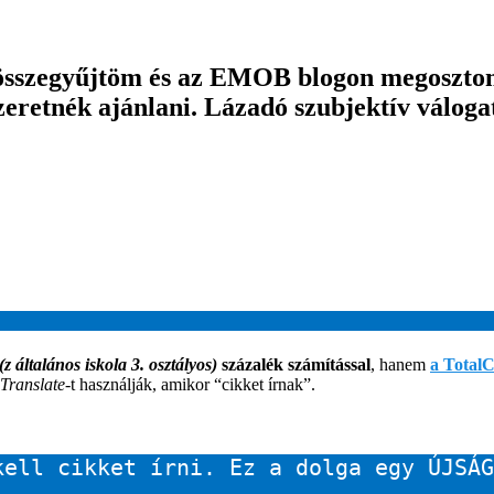
összegyűjtöm és az EMOB blogon megosztom 
eretnék ajánlani. Lázadó szubjektív válogat
(z általános iskola 3. osztályos)
százalék számítással
, hanem
a TotalC
Translate
-t használják, amikor “cikket írnak”.
kell cikket írni. Ez a dolga egy ÚJSÁG