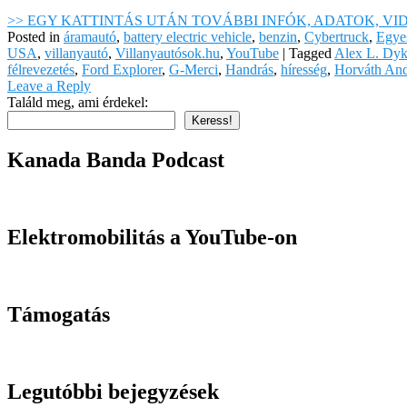
>> EGY KATTINTÁS UTÁN TOVÁBBI INFÓK, ADATOK, VI
Posted in
áramautó
,
battery electric vehicle
,
benzin
,
Cybertruck
,
Egye
USA
,
villanyautó
,
Villanyautósok.hu
,
YouTube
|
Tagged
Alex L. Dyk
félrevezetés
,
Ford Explorer
,
G-Merci
,
Handrás
,
híresség
,
Horváth And
Leave a Reply
Találd meg, ami érdekel:
Keress!
Kanada Banda Podcast
Elektromobilitás a YouTube-on
Támogatás
Legutóbbi bejegyzések