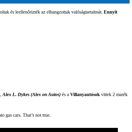
ltak és leellenőrizték az elhangzottak valóságtartalmát.
Ennyit
,
Alex L. Dykes (Alex on Autos)
és a
Villanyautósok
vittek 2 marék
to gas cars. That’s not true.