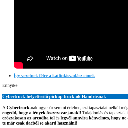
Így vezetnek félre a kattintásvadász címek
Ennyike.
Cybertruck-helyettesítő pickup truck-ok Handrásnak
A
Cybertruck
-nak ugyebár semmi értelme, ezt tapasztalat nélkül mé
engedd, hogy a tények összezavarjanak!!
Tulajdonlás és tapasztala
erőszakosan az arcodba tol
és
legyél annyira kényelmes, hogy ne
te már csak dacból se akard használni
!