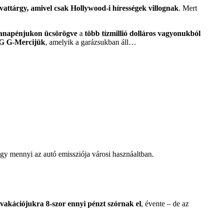
attárgy, amivel csak Hollywood-i hírességek villognak
. Mert
 kanapénjukon ücsörögve
a
több tízmillió dolláros vagyonukból
MG G-Mercijük
, amelyik a garázsukban áll…
ogy mennyi az autó emissziója városi hasznáaltban.
 vakációjukra 8-szor ennyi pénzt szórnak el
, évente – de az