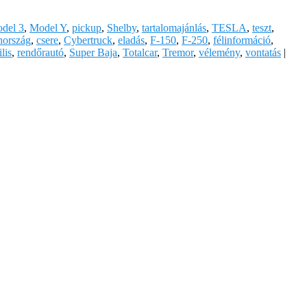
del 3
,
Model Y
,
pickup
,
Shelby
,
tartalomajánlás
,
TESLA
,
teszt
,
hország
,
csere
,
Cybertruck
,
eladás
,
F-150
,
F-250
,
félinformáció
,
ilis
,
rendőrautó
,
Super Baja
,
Totalcar
,
Tremor
,
vélemény
,
vontatás
|