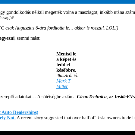
 hogy gondolkodás nélkül megették volna a maszlagot, inkább utána számo
sságát!
C csak Augusztus 6-ára fordította le… akkor is rosszul. LOL!)
jegyezni
, semmi mást:
Mentsd le
a képet és
tedd el
későbbre.
illusztráció:
Mark T
Miller
 szereplő adatokat… A sötétségbe aztán a
CleanTechnica
, az
InsideEVs
t Auto Dealerships)
ely Not.
A recent story suggested that over half of Tesla owners trade in