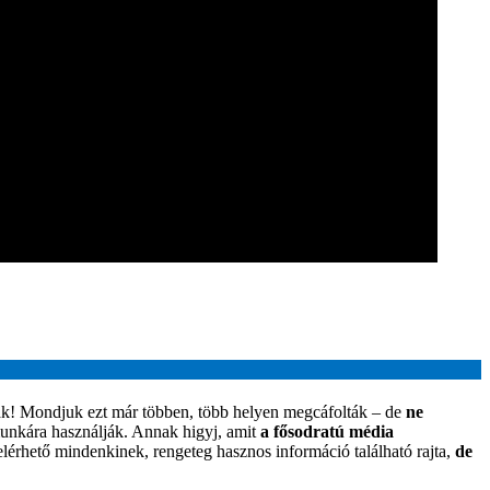
lták! Mondjuk ezt már többen, több helyen megcáfolták – de
ne
munkára használják. Annak higyj, amit
a fősodratú média
elérhető mindenkinek, rengeteg hasznos információ található rajta,
de