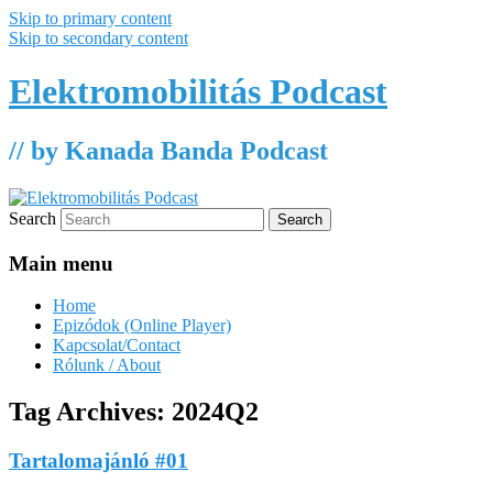
Skip to primary content
Skip to secondary content
Elektromobilitás Podcast
// by Kanada Banda Podcast
Search
Main menu
Home
Epizódok (Online Player)
Kapcsolat/Contact
Rólunk / About
Tag Archives:
2024Q2
Tartalomajánló #01