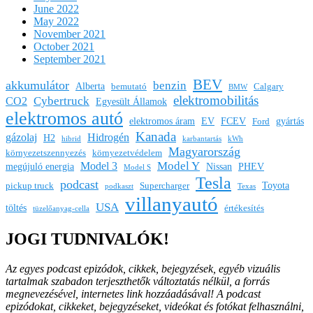
June 2022
May 2022
November 2021
October 2021
September 2021
BEV
akkumulátor
benzin
Alberta
bemutató
Calgary
BMW
elektromobilitás
Cybertruck
CO2
Egyesült Államok
elektromos autó
elektromos áram
EV
FCEV
gyártás
Ford
Kanada
gázolaj
Hidrogén
H2
hibrid
karbantartás
kWh
Magyarország
környezetszennyezés
környezetvédelem
Model Y
Model 3
megújuló energia
Nissan
PHEV
Model S
Tesla
podcast
Toyota
pickup truck
Supercharger
podkaszt
Texas
villanyautó
USA
töltés
értékesítés
tüzelőanyag-cella
JOGI TUDNIVALÓK!
Az egyes podcast epizódok, cikkek, bejegyzések, egyéb vizuális
tartalmak szabadon terjeszthetők változtatás nélkül, a forrás
megnevezésével, internetes link hozzáadásával!
A podcast
epizódokat, cikkeket, bejegyzéseket, videókat és fotókat felhasználni,