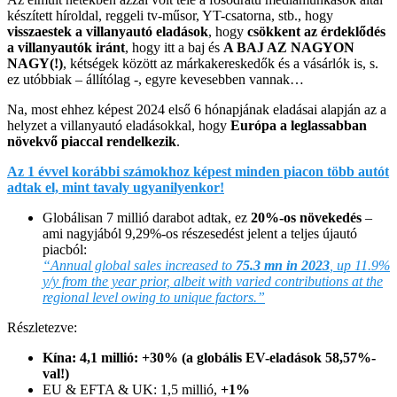
készített híroldal, reggeli tv-műsor, YT-csatorna, stb., hogy
visszaestek a villanyautó eladások
, hogy
csökkent az érdeklődés
a villanyautók iránt
, hogy itt a baj és
A BAJ AZ NAGYON
NAGY(!)
, kétségek között az márkakereskedők és a vásárlók is, s.
ez utóbbiak – állítólag -, egyre kevesebben vannak…
Na, most ehhez képest 2024 első 6 hónapjának eladásai alapján az a
helyzet a villanyautó eladásokkal, hogy
Európa a leglassabban
növekvő piaccal rendelkezik
.
Az 1 évvel korábbi számokhoz képest minden piacon több autót
adtak el, mint tavaly ugyanilyenkor!
Globálisan 7 millió darabot adtak, ez
20%-os növekedés
–
ami nagyjából 9,29%-os részesedést jelent a teljes újautó
piacból:
“Annual global sales increased to
75.3 mn in 2023
, up 11.9%
y/y from the year prior, albeit with varied contributions at the
regional level owing to unique factors.”
Részletezve:
Kína: 4,1 millió: +30%
(a globális EV-eladások 58,57%-
val!)
EU & EFTA & UK: 1,5 millió,
+1%