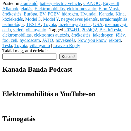
Posted in
áramautó
,
battery electric vehicle
,
CANOO
,
Egyesült
Államok
,
eladás
,
Elektromobilitás
,
elektromos autó
,
Elon Musk
,
értékesítés
,
Európa
,
EV
,
FCEV
,
hidrogén
,
Hyundai
,
Kanada
,
Kína
,
közlekedés
,
Model 3
,
Model Y
,
negyedéves jelentés
,
tartalomajánlás
,
technológia
,
TESLA
,
Toyota
,
tüzelőanyag-cella
,
USA
,
üzemanyag-
cella
,
videó
,
villanyautó
|
Tagged
2024H1
,
2024Q2
,
BestInTesla
,
elektromobilitás
,
elektromos autózás
,
értékesítés
,
fakedrogen
,
félév
,
fool cell
,
hydroscam
,
JATO
,
növekedés
,
Now you know
,
rekord
,
Tesla
,
Toyota
,
villanyautó
|
Leave a Reply
Találd meg, ami érdekel:
Keress!
Kanada Banda Podcast
Elektromobilitás a YouTube-on
Támogatás