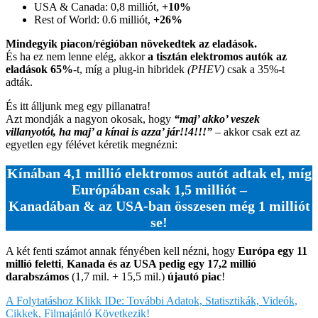
USA & Canada: 0,8 milliót,
+10%
Rest of World: 0.6 milliót,
+26%
Mindegyik piacon/régióban növekedtek az eladások.
És ha ez nem lenne elég, akkor
a tisztán elektromos autók az
eladások 65%
-t, míg a plug-in hibridek
(PHEV)
csak a 35%-t
adták.
És itt álljunk meg egy pillanatra!
Azt mondják a nagyon okosak, hogy
“maj’ akko’ veszek
villanyotót, ha maj’ a kínai is azza’ jár!!4!!!”
– akkor csak ezt az
egyetlen egy félévet kéretik megnézni:
Kínában 4,1 millió elektromos autót adtak el, míg
Európában csak 1,5 milliót –
Kanadában & az USA-ban összesen még 1 milliót
se!
A két fenti számot annak fényében kell nézni, hogy
Európa egy 11
millió feletti
,
Kanada és az USA pedig egy 17,2 millió
darabszámos
(1,7 mil. + 15,5 mil.)
újautó piac
!
A Folytatáshoz Klikk IDe: További Adatok, Statisztikák, Videók,
Cikkek, Filmajánló Következik!