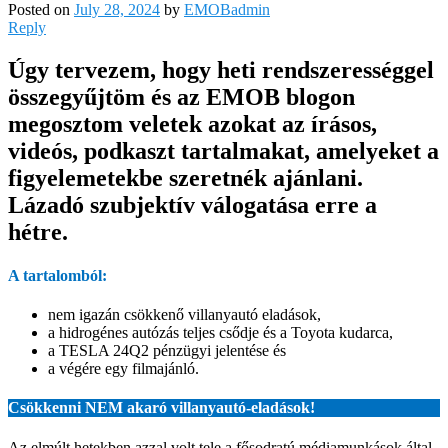
Posted on
July 28, 2024
by
EMOBadmin
Reply
Úgy tervezem, hogy heti rendszerességgel
összegyűjtöm és az EMOB blogon
megosztom veletek azokat az írásos,
videós, podkaszt tartalmakat, amelyeket a
figyelemetekbe szeretnék ajánlani.
Lázadó szubjektív válogatása erre a
hétre.
A tartalomból:
nem igazán csökkenő villanyautó eladások,
a hidrogénes autózás teljes csődje és a Toyota kudarca,
a TESLA 24Q2 pénzügyi jelentése és
a végére egy filmajánló.
Csökkenni NEM akaró villanyautó-eladások!
Az elmúlt hetekben azzal volt tele a fősodratú médiamunkások által