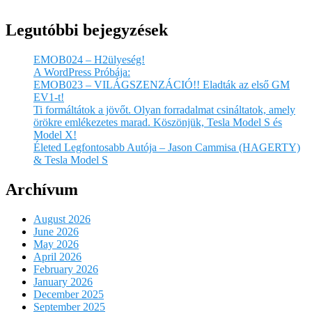
Legutóbbi bejegyzések
EMOB024 – H2ülyeség!
A WordPress Próbája:
EMOB023 – VILÁGSZENZÁCIÓ!! Eladták az első GM
EV1-t!
Ti formáltátok a jövőt. Olyan forradalmat csináltatok, amely
örökre emlékezetes marad. Köszönjük, Tesla Model S és
Model X!
Életed Legfontosabb Autója – Jason Cammisa (HAGERTY)
& Tesla Model S
Archívum
August 2026
June 2026
May 2026
April 2026
February 2026
January 2026
December 2025
September 2025