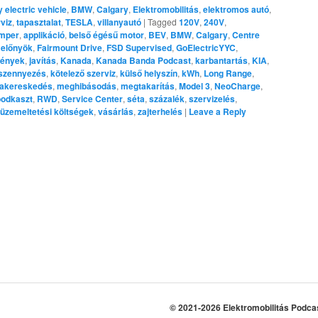
y electric vehicle
,
BMW
,
Calgary
,
Elektromobilitás
,
elektromos autó
,
viz
,
tapasztalat
,
TESLA
,
villanyautó
|
Tagged
120V
,
240V
,
mper
,
applikáció
,
belső égésű motor
,
BEV
,
BMW
,
Calgary
,
Centre
,
előnyök
,
Fairmount Drive
,
FSD Supervised
,
GoElectricYYC
,
gények
,
javítás
,
Kanada
,
Kanada Banda Podcast
,
karbantartás
,
KIA
,
szennyezés
,
kötelező szerviz
,
külső helyszín
,
kWh
,
Long Range
,
akereskedés
,
meghibásodás
,
megtakarítás
,
Model 3
,
NeoCharge
,
podkaszt
,
RWD
,
Service Center
,
séta
,
százalék
,
szervizelés
,
üzemeltetési költségek
,
vásárlás
,
zajterhelés
|
Leave a Reply
© 2021-2026 Elektromobilitás Podca