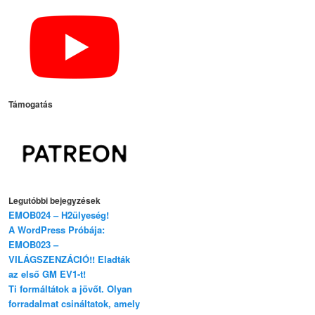
Támogatás
Legutóbbi bejegyzések
EMOB024 – H2ülyeség!
A WordPress Próbája:
EMOB023 –
VILÁGSZENZÁCIÓ!! Eladták
az első GM EV1-t!
Ti formáltátok a jövőt. Olyan
forradalmat csináltatok, amely