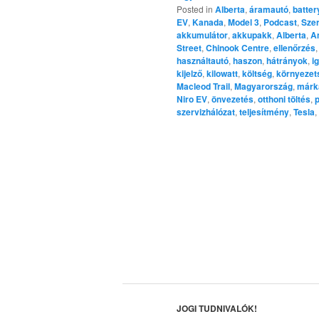
Posted in
Alberta
,
áramautó
,
batter
EV
,
Kanada
,
Model 3
,
Podcast
,
Szer
akkumulátor
,
akkupakk
,
Alberta
,
A
Street
,
Chinook Centre
,
ellenőrzés
használtautó
,
haszon
,
hátrányok
,
i
kijelző
,
kilowatt
,
költség
,
környezet
Macleod Trail
,
Magyarország
,
márk
Niro EV
,
önvezetés
,
otthoni töltés
,
szervizhálózat
,
teljesítmény
,
Tesla
,
JOGI TUDNIVALÓK!