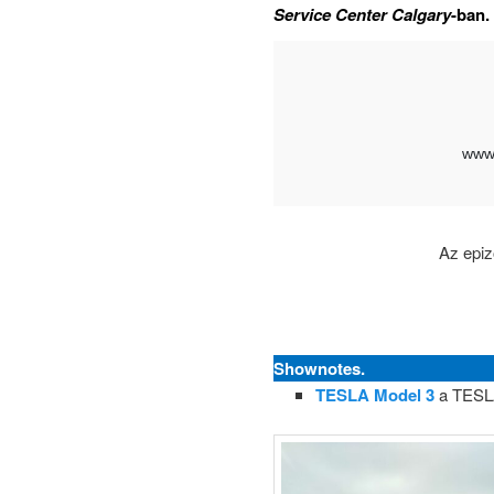
Service Center Calgary
-ban.
Az epi
Shownotes.
TESLA Model 3
a TESLA