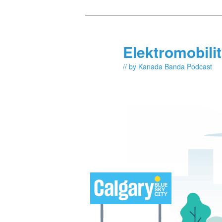
Skip
Skip
to
to
primary
secondary
Elektromobili
content
content
// by Kanada Banda Podcast