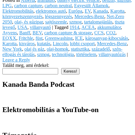
Posted in
Alberta
,
áramautó
,
battery electric vehicle
,
benzin, gázolaj,
LPG
,
carbon capture
,
carbon neutral
,
Egyesült Államok
,
Elektromobilitás
,
elektromos autó
,
Európa
,
EV
,
Kanada
,
Karotta
,
környezetszennyezés
,
légszennyezés
,
Mercedes-Benz
,
Net-Zero
2050
,
olaj- és gázipar
,
sajtószemle
,
szmog
,
tartalomajánlás
,
tiszta
levegő
,
USA
,
villanyautó
|
Tagged
1914
,
ACEA
,
akkumulátor
,
Ayvens
,
Banff
,
BEV
,
carbon capture & storage
,
CCS
,
CO2
,
EQXX
,
Fritchle
,
füst
,
Greenwashing
,
ICE
,
károsanyag-kibocsátás
,
Karotta
,
kisváros
,
kutatás
,
Lincoln
,
lobbi csoport
,
Mercedes-Benz
,
New York
,
olaj és gáz
,
olaj-homok
,
statisztika
,
századelő
,
szén-
elfogás és tárolás
,
szmog
,
technológia
,
történelem
,
villanyautózás
|
Leave a Reply
Találd meg, ami érdekel:
Keress!
Kanada Banda Podcast
Elektromobilitás a YouTube-on