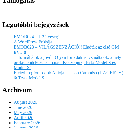
Támogatás
Legutóbbi bejegyzések
EMOB024 – H2ülyeség!
A WordPress Próbája:
EMOB023 – VILÁGSZENZÁCIÓ!! Eladták az első GM
EV1-t!
Ti formáltátok a jövőt. Olyan forradalmat csináltatok, amely
örökre emlékezetes marad. Köszönjük, Tesla Model S és
Model X!
Életed Legfontosabb Autója – Jason Cammisa (HAGERTY)
& Tesla Model S
Archívum
August 2026
June 2026
May 2026
April 2026
February 2026
January 2026