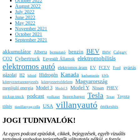
October 2022
August 2022
July 2022
June 2022
May 2022
November 2021
October 2021
September 2021
BEV
akkumulátor
benzin
Alberta
bemutató
Calgary
BMW
elektromobilitás
Cybertruck
CO2
Egyesült Államok
elektromos autó
elektromos áram
EV
FCEV
gyártás
Ford
Kanada
gázolaj
Hidrogén
H2
hibrid
karbantartás
kWh
Magyarország
környezetszennyezés
környezetvédelem
Model Y
Model 3
megújuló energia
Nissan
PHEV
Model S
Tesla
podcast
Toyota
pickup truck
Supercharger
podkaszt
Texas
villanyautó
USA
töltés
értékesítés
tüzelőanyag-cella
JOGI TUDNIVALÓK!
Az egyes podcast epizódok, cikkek, bejegyzések, egyéb vizuális
tartalmak szabadon terjeszthetők változtatás nélkül, a forrás