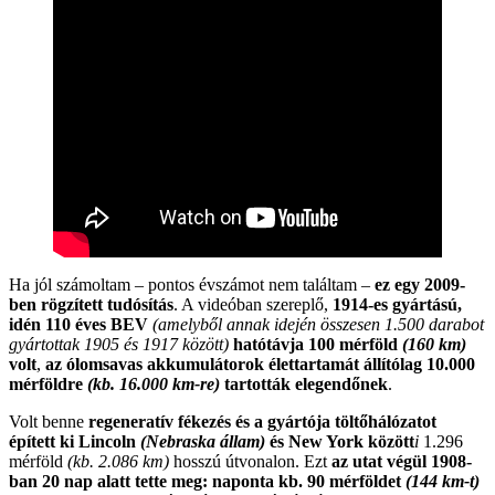
Ha jól számoltam – pontos évszámot nem találtam –
ez egy 2009-
ben rögzített tudósítás
. A videóban szereplő,
1914-es gyártású,
idén 110 éves BEV
(amelyből annak idején összesen 1.500 darabot
gyártottak 1905 és 1917 között)
hatótávja 100 mérföld
(160 km)
volt
,
az ólomsavas akkumulátorok élettartamát állítólag 10.000
mérföldre
(kb. 16.000 km-re)
tartották elegendőnek
.
Volt benne
regeneratív fékezés és a gyártója töltőhálózatot
épített ki Lincoln
(Nebraska állam)
és New York között
i
1.296
mérföld
(kb. 2.086 km)
hosszú útvonalon. Ezt
az utat végül 1908-
ban 20 nap alatt tette meg: naponta kb. 90 mérföldet
(144 km-t)