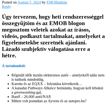
Posted on
August 5, 2024
by
EMOBadmin
Reply
Úgy tervezem, hogy heti rendszerességgel
összegyűjtöm és az EMOB blogon
megosztom veletek azokat az írásos,
videós, podkaszt tartalmakat, amelyeket a
figyelemetekbe szeretnék ajánlani.
Lázadó szubjektív válogatása erre a
hétre.
A tartalomból:
Régmúlt idők tisztán elektromos autói – amelyekről talán nem
is tudtunk mindeddig.
Karotta és az EQXX – folytatása következik…
A kanadai
Pathways Alliance
bemutatta, hogyan kell lebukni
a
greenwashing
-gal,
Banff – 26.000 autó/NAP,
Miben volt pontatlan az Ayvens és az autopro.hu?