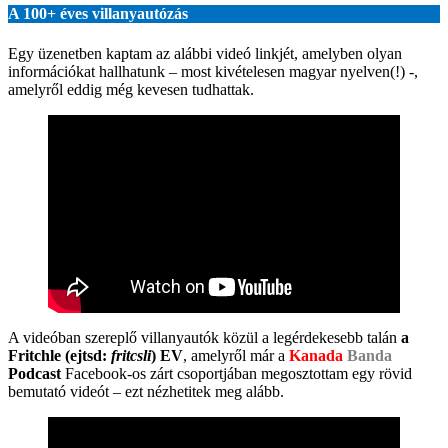
A 100+ éves villanyautózás
Egy üzenetben kaptam az alábbi videó linkjét, amelyben olyan
információkat hallhatunk – most kivételesen magyar nyelven(!) -,
amelyről eddig még kevesen tudhattak.
A videóban szereplő villanyautók közül a legérdekesebb talán
a
Fritchle (ejtsd:
fritcsli
) EV
, amelyről már a
Kanada
Banda
Podcast
Facebook-os zárt csoportjában megosztottam egy rövid
bemutató videót – ezt nézhetitek meg alább.