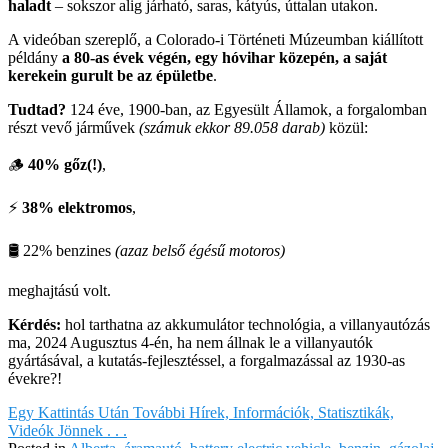
haladt
– sokszor alig járható, saras, kátyús, úttalan utakon.
A videóban szereplő, a Colorado-i Történeti Múzeumban kiállított
példány
a 80-as évek végén, egy hóvihar közepén, a saját
kerekein gurult be az épületbe
.
Tudtad?
124 éve, 1900-ban, az Egyesült Államok, a forgalomban
részt vevő járművek
(számuk ekkor 89.058 darab)
közül:
🪵
40% gőz(!)
,
⚡️
38% elektromos
,
🛢 22% benzines
(azaz belső égésű motoros)
meghajtású volt.
Kérdés:
hol tarthatna az akkumulátor technológia, a villanyautózás
ma, 2024 Augusztus 4-én, ha nem állnak le a villanyautók
gyártásával, a kutatás-fejlesztéssel, a forgalmazással az 1930-as
évekre?!
Egy Kattintás Után További Hírek, Információk, Statisztikák,
Videók Jönnek . . .