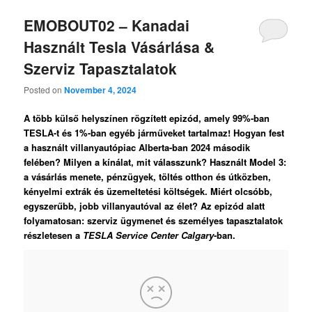
EMOBOUT02 – Kanadai
Használt Tesla Vásárlása &
Szerviz Tapasztalatok
Posted on
November 4, 2024
A több külső helyszínen rögzített epizód, amely 99%-ban
TESLA-t és 1%-ban egyéb járműveket tartalmaz! Hogyan fest
a használt villanyautópiac Alberta-ban 2024 második
felében? Milyen a kínálat, mit válasszunk? Használt Model 3:
a vásárlás menete, pénzügyek, töltés otthon és útközben,
kényelmi extrák és üzemeltetési költségek. Miért olcsóbb,
egyszerűbb, jobb villanyautóval az élet? Az epizód alatt
folyamatosan: szerviz ügymenet és személyes tapasztalatok
részletesen a
TESLA Service Center Calgary
-ban.