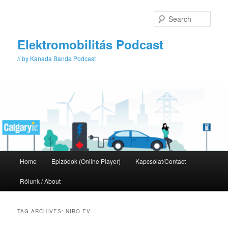
Skip
Skip
to
to
Sear
primary
secondary
content
content
Elektromobilitás Podcast
// by Kanada Banda Podcast
Main
Home
Epizódok (Online Player)
Kapcsolat/Contact
menu
Rólunk / About
TAG ARCHIVES:
NIRO EV