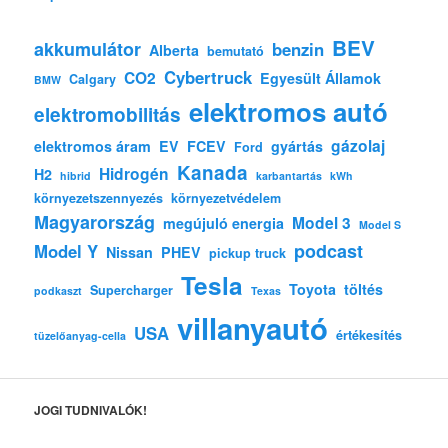
BEV
akkumulátor
benzin
Alberta
bemutató
Cybertruck
CO2
Egyesült Államok
Calgary
BMW
elektromos autó
elektromobilitás
gázolaj
elektromos áram
EV
FCEV
gyártás
Ford
Kanada
Hidrogén
H2
hibrid
karbantartás
kWh
környezetszennyezés
környezetvédelem
Magyarország
Model 3
megújuló energia
Model S
podcast
Model Y
Nissan
PHEV
pickup truck
Tesla
Toyota
töltés
Supercharger
podkaszt
Texas
villanyautó
USA
értékesítés
tüzelőanyag-cella
JOGI TUDNIVALÓK!