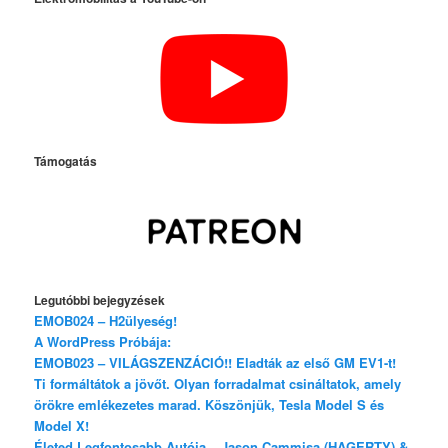
Támogatás
Legutóbbi bejegyzések
EMOB024 – H2ülyeség!
A WordPress Próbája:
EMOB023 – VILÁGSZENZÁCIÓ!! Eladták az első GM EV1-t!
Ti formáltátok a jövőt. Olyan forradalmat csináltatok, amely
örökre emlékezetes marad. Köszönjük, Tesla Model S és
Model X!
Életed Legfontosabb Autója – Jason Cammisa (HAGERTY) &