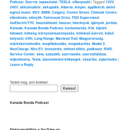
Podcast
,
Szerviz
,
tapasztalat
,
TESLA
,
villanyautó
|
Tagged
120V
,
240V
,
akkumulátor
,
akkupakk
,
Alberta
,
Amper
,
applikáció
,
belső
égésű motor
,
BEV
,
BMW
,
Calgary
,
Centre Street
,
Chinook Centre
,
ellenőrzés
,
előnyök
,
Fairmount Drive
,
FSD Supervised
,
GoElectricYYC
,
használtautó
,
haszon
,
hátrányok
,
igények
,
javítás
,
Kanada
,
Kanada Banda Podcast
,
karbantartás
,
KIA
,
kijelző
,
kilowatt
,
költség
,
környezetszennyezés
,
kötelező szerviz
,
külső
helyszín
,
kWh
,
Long Range
,
Macleod Trail
,
Magyarország
,
márkakereskedés
,
meghibásodás
,
megtakarítás
,
Model 3
,
NeoCharge
,
Niro EV
,
önvezetés
,
otthoni töltés
,
podkaszt
,
RWD
,
Service Center
,
séta
,
százalék
,
szervizelés
,
szervizhálózat
,
teljesítmény
,
Tesla
,
üzemeltetési költségek
,
vásárlás
,
zajterhelés
|
Leave a Reply
Találd meg, ami érdekel:
Keress!
Kanada Banda Podcast
Elektromobilitás a YouTube-on