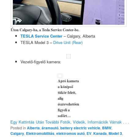
Úton Calgary-ba, a Tesla Service Center-be.
TESLA Service Center
– Calgary, Alberta
TESLA Model 3 –
Drive Unit (Rear)
Vezető-figyelő kamera:
Apró kamera
a középső
tükör felett,
alig
észrevehetően
figyeli a
sofőrt…
Egy Kattintás Után További Fotók, Videók, Információk Várnak . . .
Posted in
Alberta
,
áramautó
,
battery electric vehicle
,
BMW
,
Calgary
,
Elektromobilitás
,
elektromos autó
,
EV
,
Kanada
,
Model 3
,