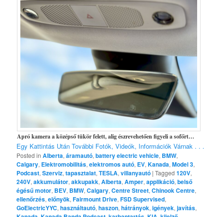
Apró kamera a középső tükör felett, alig észrevehetően figyeli a sofőrt…
Egy Kattintás Után További Fotók, Videók, Információk Várnak . . .
Posted in
Alberta
,
áramautó
,
battery electric vehicle
,
BMW
,
Calgary
,
Elektromobilitás
,
elektromos autó
,
EV
,
Kanada
,
Model 3
,
Podcast
,
Szerviz
,
tapasztalat
,
TESLA
,
villanyautó
|
Tagged
120V
,
240V
,
akkumulátor
,
akkupakk
,
Alberta
,
Amper
,
applikáció
,
belső
égésű motor
,
BEV
,
BMW
,
Calgary
,
Centre Street
,
Chinook Centre
,
ellenőrzés
,
előnyök
,
Fairmount Drive
,
FSD Supervised
,
GoElectricYYC
,
használtautó
,
haszon
,
hátrányok
,
igények
,
javítás
,
Kanada
,
Kanada Banda Podcast
,
karbantartás
,
KIA
,
kijelző
,