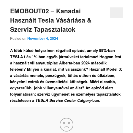
EMOBOUT02 – Kanadai
Használt Tesla Vásárlása &
Szerviz Tapasztalatok
Posted on
November 4, 2024
A több külső helyszínen rögzített epizód, amely 99%-ban
TESLA-t és 1%-ban egyéb járműveket tartalmaz! Hogyan fest
a használt villanyautópiac Alberta-ban 2024 második
felében? Milyen a kínálat, mit válasszunk? Használt Model 3:
a vásárlás menete, pénzügyek, töltés otthon és útközben,
kényelmi extrák és üzemeltetési költségek. Miért olcsóbb,
egyszerűbb, jobb villanyautóval az élet? Az epizód alatt
folyamatosan: szerviz ügymenet és személyes tapasztalatok
részletesen a
TESLA Service Center Calgary
-ban.