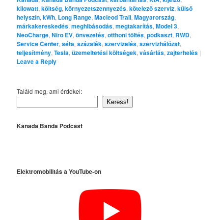
kilowatt
,
költség
,
környezetszennyezés
,
kötelező szerviz
,
külső
helyszín
,
kWh
,
Long Range
,
Macleod Trail
,
Magyarország
,
márkakereskedés
,
meghibásodás
,
megtakarítás
,
Model 3
,
NeoCharge
,
Niro EV
,
önvezetés
,
otthoni töltés
,
podkaszt
,
RWD
,
Service Center
,
séta
,
százalék
,
szervizelés
,
szervizhálózat
,
teljesítmény
,
Tesla
,
üzemeltetési költségek
,
vásárlás
,
zajterhelés
|
Leave a Reply
Találd meg, ami érdekel:
Keress!
Kanada Banda Podcast
Elektromobilitás a YouTube-on