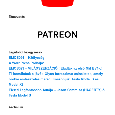
Támogatás
Legutóbbi bejegyzések
EMOB024 – H2ülyeség!
A WordPress Próbája:
EMOB023 – VILÁGSZENZÁCIÓ!! Eladták az első GM EV1-t!
Ti formáltátok a jövőt. Olyan forradalmat csináltatok, amely
örökre emlékezetes marad. Köszönjük, Tesla Model S és
Model X!
Életed Legfontosabb Autója – Jason Cammisa (HAGERTY) &
Tesla Model S
Archívum