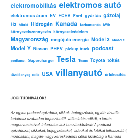
elektromos autó
elektromobilitás
gázolaj
elektromos áram
EV
FCEV
gyártás
Ford
Kanada
Hidrogén
H2
hibrid
karbantartás
kWh
környezetszennyezés
környezetvédelem
Magyarország
Model 3
megújuló energia
Model S
podcast
Model Y
Nissan
PHEV
pickup truck
Tesla
Toyota
töltés
Supercharger
podkaszt
Texas
villanyautó
USA
értékesítés
tüzelőanyag-cella
JOGI TUDNIVALÓK!
Az egyes podcast epizódok, cikkek, bejegyzések, egyéb vizuális
tartalmak szabadon terjeszthetők változtatás nélkül, a forrás
megnevezésével, internetes link hozzáadásával!
A podcast
epizódokat, cikkeket, bejegyzéseket, videókat és fotókat felhasználni,
módosítani, magán- vagy kereskedelmi céllal kizárólag a Kanada