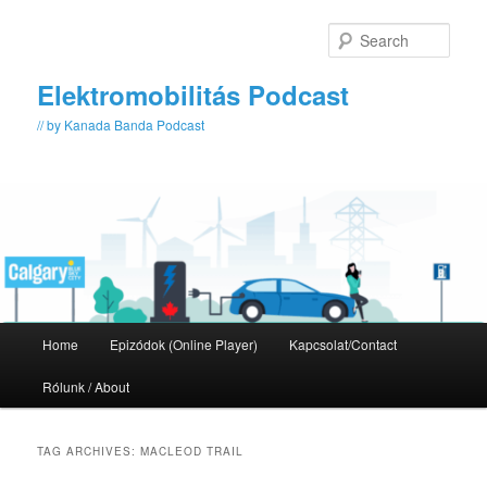
Skip
Skip
to
to
Sear
primary
secondary
content
content
Elektromobilitás Podcast
// by Kanada Banda Podcast
Main
Home
Epizódok (Online Player)
Kapcsolat/Contact
menu
Rólunk / About
TAG ARCHIVES:
MACLEOD TRAIL