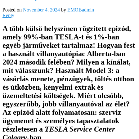
Posted on
November 4, 2024
by
EMOBadmin
Reply
A több külső helyszínen rögzített epizód,
amely 99%-ban TESLA-t és 1%-ban
egyéb járműveket tartalmaz! Hogyan fest
a használt villanyautópiac Alberta-ban
2024 második felében? Milyen a kínálat,
mit válasszunk? Használt Model 3: a
vásárlás menete, pénzügyek, töltés otthon
és útközben, kényelmi extrák és
üzemeltetési költségek. Miért olcsóbb,
egyszerűbb, jobb villanyautóval az élet?
Az epizód alatt folyamatosan: szerviz
ügymenet és személyes tapasztalatok
részletesen a
TESLA Service Center
Calgary
-ban.