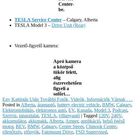
Center-
be.
TESLA Service Center
– Calgary, Alberta
TESLA Model 3 –
Drive Unit (Rear)
Vezető-figyelő kamera:
Apró kamera
a középső
tükör felett,
alig
észrevehetően
figyeli a
sofőrt…
Egy Kattintás Után További Fotók, Videók, Információk Várnak . . .
Posted in
Alberta
,
áramautó
,
battery electric vehicle
,
BMW
,
Calgary
,
Elektromobilitás
,
elektromos autó
,
EV
,
Kanada
,
Model 3
,
Podcast
,
Szerviz
,
tapasztalat
,
TESLA
,
villanyautó
|
Tagged
120V
,
240V
,
akkumulátor
,
akkupakk
,
Alberta
,
Amper
,
applikáció
,
belső égésű
motor
,
BEV
,
BMW
,
Calgary
,
Centre Street
,
Chinook Centre
,
ellenőrzés
,
előnyök
,
Fairmount Drive
,
FSD Supervised
,