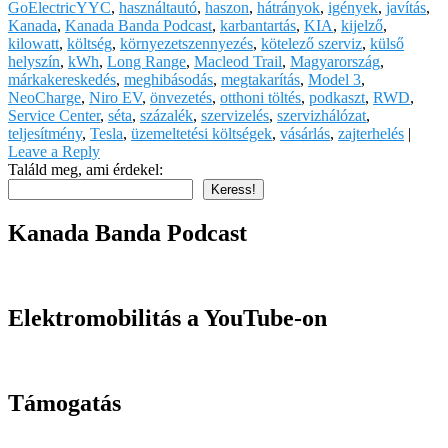
GoElectricYYC
,
használtautó
,
haszon
,
hátrányok
,
igények
,
javítás
,
Kanada
,
Kanada Banda Podcast
,
karbantartás
,
KIA
,
kijelző
,
kilowatt
,
költség
,
környezetszennyezés
,
kötelező szerviz
,
külső
helyszín
,
kWh
,
Long Range
,
Macleod Trail
,
Magyarország
,
márkakereskedés
,
meghibásodás
,
megtakarítás
,
Model 3
,
NeoCharge
,
Niro EV
,
önvezetés
,
otthoni töltés
,
podkaszt
,
RWD
,
Service Center
,
séta
,
százalék
,
szervizelés
,
szervizhálózat
,
teljesítmény
,
Tesla
,
üzemeltetési költségek
,
vásárlás
,
zajterhelés
|
Leave a Reply
Találd meg, ami érdekel:
Keress!
Kanada Banda Podcast
Elektromobilitás a YouTube-on
Támogatás