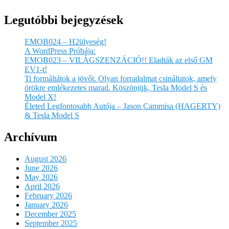
Legutóbbi bejegyzések
EMOB024 – H2ülyeség!
A WordPress Próbája:
EMOB023 – VILÁGSZENZÁCIÓ!! Eladták az első GM
EV1-t!
Ti formáltátok a jövőt. Olyan forradalmat csináltatok, amely
örökre emlékezetes marad. Köszönjük, Tesla Model S és
Model X!
Életed Legfontosabb Autója – Jason Cammisa (HAGERTY)
& Tesla Model S
Archívum
August 2026
June 2026
May 2026
April 2026
February 2026
January 2026
December 2025
September 2025