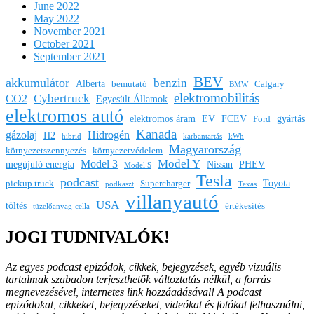
June 2022
May 2022
November 2021
October 2021
September 2021
BEV
akkumulátor
benzin
Alberta
bemutató
Calgary
BMW
elektromobilitás
Cybertruck
CO2
Egyesült Államok
elektromos autó
elektromos áram
EV
FCEV
gyártás
Ford
Kanada
gázolaj
Hidrogén
H2
hibrid
karbantartás
kWh
Magyarország
környezetszennyezés
környezetvédelem
Model Y
Model 3
megújuló energia
Nissan
PHEV
Model S
Tesla
podcast
Toyota
pickup truck
Supercharger
podkaszt
Texas
villanyautó
USA
töltés
értékesítés
tüzelőanyag-cella
JOGI TUDNIVALÓK!
Az egyes podcast epizódok, cikkek, bejegyzések, egyéb vizuális
tartalmak szabadon terjeszthetők változtatás nélkül, a forrás
megnevezésével, internetes link hozzáadásával!
A podcast
epizódokat, cikkeket, bejegyzéseket, videókat és fotókat felhasználni,