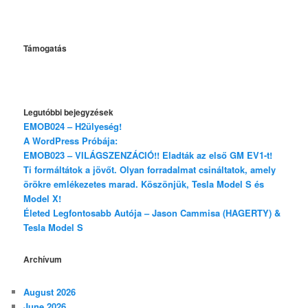
Támogatás
Legutóbbi bejegyzések
EMOB024 – H2ülyeség!
A WordPress Próbája:
EMOB023 – VILÁGSZENZÁCIÓ!! Eladták az első GM EV1-t!
Ti formáltátok a jövőt. Olyan forradalmat csináltatok, amely
örökre emlékezetes marad. Köszönjük, Tesla Model S és
Model X!
Életed Legfontosabb Autója – Jason Cammisa (HAGERTY) &
Tesla Model S
Archívum
August 2026
June 2026