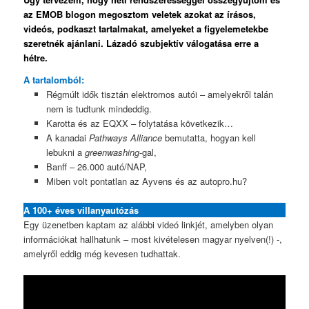
az EMOB blogon megosztom veletek azokat az írásos,
videós, podkaszt tartalmakat, amelyeket a figyelemetekbe
szeretnék ajánlani. Lázadó szubjektív válogatása erre a
hétre.
A tartalomból:
Régmúlt idők tisztán elektromos autói – amelyekről talán
nem is tudtunk mindeddig.
Karotta és az EQXX – folytatása következik…
A kanadai
Pathways Alliance
bemutatta, hogyan kell
lebukni a
greenwashing
-gal,
Banff – 26.000 autó/NAP,
Miben volt pontatlan az Ayvens és az autopro.hu?
A 100+ éves villanyautózás
Egy üzenetben kaptam az alábbi videó linkjét, amelyben olyan
információkat hallhatunk – most kivételesen magyar nyelven(!) -,
amelyről eddig még kevesen tudhattak.