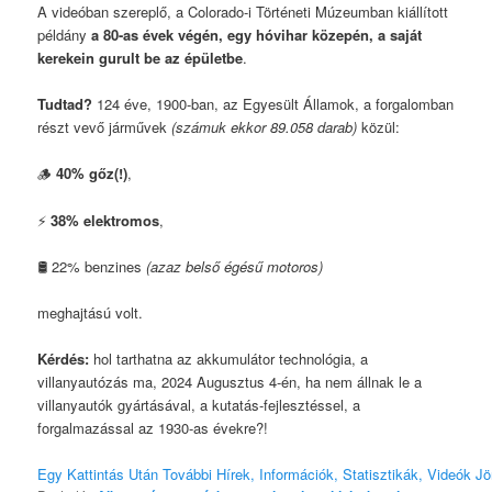
A videóban szereplő, a Colorado-i Történeti Múzeumban kiállított
példány
a 80-as évek végén, egy hóvihar közepén, a saját
kerekein gurult be az épületbe
.
Tudtad?
124 éve, 1900-ban, az Egyesült Államok, a forgalomban
részt vevő járművek
(számuk ekkor 89.058 darab)
közül:
🪵
40% gőz(!)
,
⚡️
38% elektromos
,
🛢 22% benzines
(azaz belső égésű motoros)
meghajtású volt.
Kérdés:
hol tarthatna az akkumulátor technológia, a
villanyautózás ma, 2024 Augusztus 4-én, ha nem állnak le a
villanyautók gyártásával, a kutatás-fejlesztéssel, a
forgalmazással az 1930-as évekre?!
Egy Kattintás Után További Hírek, Információk, Statisztikák, Videók Jön