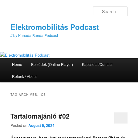
Skip
Skip
to
to
Sear
primary
secondary
content
content
Elektromobilitás Podcast
// by Kanada Banda Podcast
Main
Home
Epizódok (Online Player)
Kapcsolat/Contact
menu
Rólunk / About
TAG ARCHIVES:
ICE
Tartalomajánló #02
Posted on
August 5, 2024
Úgy tervezem, hogy heti rendszerességgel összegyűjtöm és