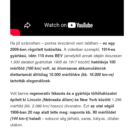
Ha jól számoltam – pontos évszámot nem találtam –
ez egy
2009-ben rögzített tudósítás
. A videóban szereplő,
1914-es
gyártású, idén 110 éves BEV
(amelyből annak idején összesen
1.500 darabot gyártottak 1905 és 1917 között)
hatótávja 100
mérföld
(160 km)
volt
,
az ólomsavas akkumulátorok
élettartamát állítólag 10.000 mérföldre
(kb. 16.000 km-re)
tartották elegendőnek
.
Volt benne
regeneratív fékezés és a gyártója töltőhálózatot
épített ki Lincoln
(Nebraska állam)
és New York között
i
1.296
mérföld
(kb. 2.086 km)
hosszú útvonalon. Ezt
az utat végül
1908-ban 20 nap alatt tette meg: naponta kb. 90 mérföldet
(144 km-t)
haladt
– sokszor alig járható, saras, kátyús, úttalan
utakon.