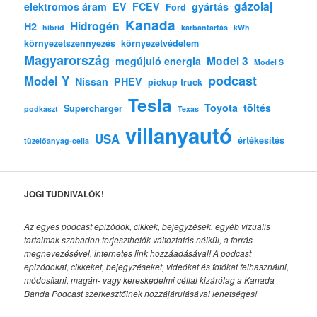
gázolaj
elektromos áram
EV
FCEV
gyártás
Ford
Kanada
Hidrogén
H2
hibrid
karbantartás
kWh
környezetszennyezés
környezetvédelem
Magyarország
Model 3
megújuló energia
Model S
podcast
Model Y
Nissan
PHEV
pickup truck
Tesla
Toyota
töltés
Supercharger
podkaszt
Texas
villanyautó
USA
értékesítés
tüzelőanyag-cella
JOGI TUDNIVALÓK!
Az egyes podcast epizódok, cikkek, bejegyzések, egyéb vizuális
tartalmak szabadon terjeszthetők változtatás nélkül, a forrás
megnevezésével, internetes link hozzáadásával!
A podcast
epizódokat, cikkeket, bejegyzéseket, videókat és fotókat felhasználni,
módosítani, magán- vagy kereskedelmi céllal kizárólag a Kanada
Banda Podcast szerkesztőinek hozzájárulásával lehetséges!