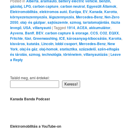
Posted in
Alberta
,
áramautó
,
battery electric vehicle
,
benzin,
gázolaj, LPG
,
carbon capture
,
carbon neutral
,
Egyesült Államok
,
Elektromobilitás
,
elektromos autó
,
Európa
,
EV
,
Kanada
,
Karotta
,
környezetszennyezés
,
légszennyezés
,
Mercedes-Benz
,
Net-Zero
2050
,
olaj- és gázipar
,
sajtószemle
,
szmog
,
tartalomajánlás
,
tiszta
levegő
,
USA
,
villanyautó
|
Tagged
1914
,
ACEA
,
akkumulátor
,
Ayvens
,
Banff
,
BEV
,
carbon capture & storage
,
CCS
,
CO2
,
EQXX
,
Fritchle
,
füst
,
Greenwashing
,
ICE
,
károsanyag-kibocsátás
,
Karotta
,
kisváros
,
kutatás
,
Lincoln
,
lobbi csoport
,
Mercedes-Benz
,
New
York
,
olaj és gáz
,
olaj-homok
,
statisztika
,
századelő
,
szén-elfogás
és tárolás
,
szmog
,
technológia
,
történelem
,
villanyautózás
|
Leave
a Reply
Találd meg, ami érdekel:
Keress!
Kanada Banda Podcast
Elektromobilitás a YouTube-on