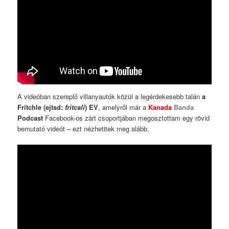
A videóban szereplő villanyautók közül a legérdekesebb talán
a
Fritchle (ejtsd:
fritcsli
) EV
, amelyről már a
Kanada
Banda
Podcast
Facebook-os zárt csoportjában megosztottam egy rövid
bemutató videót – ezt nézhetitek meg alább.