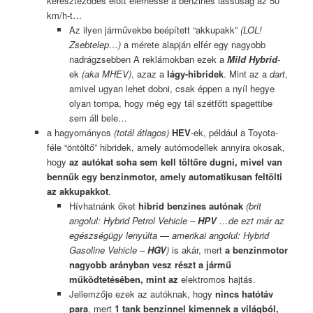
kereszteződés előtt elérhesse a benzines lassúság az 50
km/h-t…
Az ilyen járművekbe beépített “akkupakk”
(LOL!
Zsebtelep…)
a mérete alapján elfér egy nagyobb
nadrágzsebben A reklámokban ezek a
Mild Hybrid
-
ek
(aka MHEV)
, azaz a
lágy-hibridek
. Mint az a
dart
,
amivel ugyan lehet dobni, csak éppen a nyíl hegye
olyan tompa, hogy még egy tál szétfőtt spagettibe
sem áll bele…
a hagyományos
(totál átlagos)
HEV
-ek, például a Toyota-
féle “öntöltő” hibridek, amely autómodellek annyira okosak,
hogy
az autókat soha sem kell töltőre dugni, mivel van
bennük egy benzinmotor, amely automatikusan feltölti
az akkupakkot
.
Hívhatnánk őket
hibrid benzines autónak
(brit
angolul: Hybrid Petrol Vehicle –
HPV
…de ezt már az
egészségügy lenyúlta — amerikai angolul: Hybrid
Gasoline Vehicle –
HGV
)
is akár, mert
a benzinmotor
nagyobb arányban vesz részt a jármű
működtetésében, mint az
elektromos hajtás.
Jellemzője ezek az autóknak, hogy
nincs hatótáv
para
, mert
1 tank benzinnel kimennek a világból,