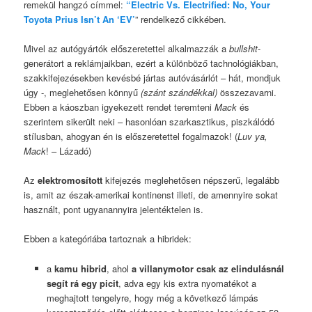
remekül hangzó címmel:
“Electric Vs. Electrified: No, Your
Toyota Prius Isn’t An ‘EV’
” rendelkező cikkében.
Mivel az autógyártók előszeretettel alkalmazzák a
bullshit
-
generátort a reklámjaikban, ezért a különböző tachnológiákban,
szakkifejezésekben kevésbé jártas autóvásárlót – hát, mondjuk
úgy -, meglehetősen könnyű
(szánt szándékkal)
összezavarni.
Ebben a káoszban igyekezett rendet teremteni
Mack
és
szerintem sikerült neki – hasonlóan szarkasztikus, piszkálódó
stílusban, ahogyan én is előszeretettel fogalmazok! (
Luv ya,
Mack
!
– Lázadó)
Az
elektromosított
kifejezés meglehetősen népszerű, legalább
is, amit az észak-amerikai kontinenst illeti, de amennyire sokat
használt, pont ugyanannyira jelentéktelen is.
Ebben a kategóriába tartoznak a hibridek:
a
kamu hibrid
, ahol
a villanymotor csak az elindulásnál
segít rá egy picit
, adva egy kis extra nyomatékot a
meghajtott tengelyre, hogy még a következő lámpás