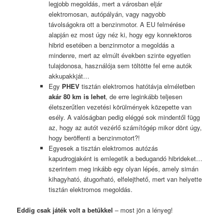
legjobb megoldás, mert a városban eljár
elektromosan, autópályán, vagy nagyobb
távolságokra ott a benzinmotor. A EU felmérése
alapján ez most úgy néz ki, hogy egy konnektoros
hibrid esetében a benzinmotor a megoldás a
mindenre, mert az elmúlt években szinte egyetlen
tulajdonosa, használója sem töltötte fel eme autók
akkupakkját…
Egy
PHEV
tisztán elektromos hatótávja elméletben
akár 80 km is lehet
, de erre leginkább teljesen
életszerűtlen vezetési körülmények közepette van
esély. A valóságban pedig eléggé sok mindentől függ
az, hogy az autót vezérlő számítógép mikor dönt úgy,
hogy beröffenti a benzinmotort?!
Egyesek a tisztán elektromos autózás
kapudrogjaként is emlegetik a bedugandó hibrideket…
szerintem meg inkább egy olyan lépés, amely simán
kihagyható, átugorható, elfelejthető, mert van helyette
tisztán elektromos megoldás.
Eddig csak játék volt a betűkkel
– most jön a lényeg!