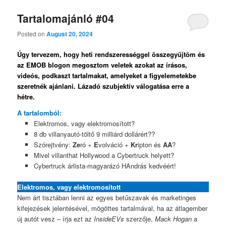
Tartalomajánló #04
Posted on
August 20, 2024
Úgy tervezem, hogy heti rendszerességgel összegyűjtöm és
az EMOB blogon megosztom veletek azokat az írásos,
videós, podkaszt tartalmakat, amelyeket a figyelemetekbe
szeretnék ajánlani. Lázadó szubjektív válogatása erre a
hétre.
A tartalomból:
Elektromos, vagy elektromosított?
8 db villanyautó-töltő 9 milliárd dollárért??
Szórejtvény:
Ze
ró +
E
volváció +
Kr
ipton és
AA
?
Mivel villanthat Hollywood a Cybertruck helyett?
Cybertruck árlista-magyarázó HAndrás kedvéért!
Elektromos, vagy elektromosított
Nem árt tisztában lenni az egyes betűszavak és marketinges
kifejezések jelentésével, mögöttes tartalmával, ha az átlagember
új autót vesz – írja ezt az
InsideEVs
szerzője,
Mack Hogan
a