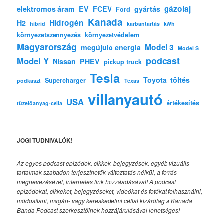
gázolaj
elektromos áram
EV
FCEV
gyártás
Ford
Kanada
Hidrogén
H2
hibrid
karbantartás
kWh
környezetszennyezés
környezetvédelem
Magyarország
Model 3
megújuló energia
Model S
podcast
Model Y
Nissan
PHEV
pickup truck
Tesla
Toyota
töltés
Supercharger
podkaszt
Texas
villanyautó
USA
értékesítés
tüzelőanyag-cella
JOGI TUDNIVALÓK!
Az egyes podcast epizódok, cikkek, bejegyzések, egyéb vizuális
tartalmak szabadon terjeszthetők változtatás nélkül, a forrás
megnevezésével, internetes link hozzáadásával!
A podcast
epizódokat, cikkeket, bejegyzéseket, videókat és fotókat felhasználni,
módosítani, magán- vagy kereskedelmi céllal kizárólag a Kanada
Banda Podcast szerkesztőinek hozzájárulásával lehetséges!