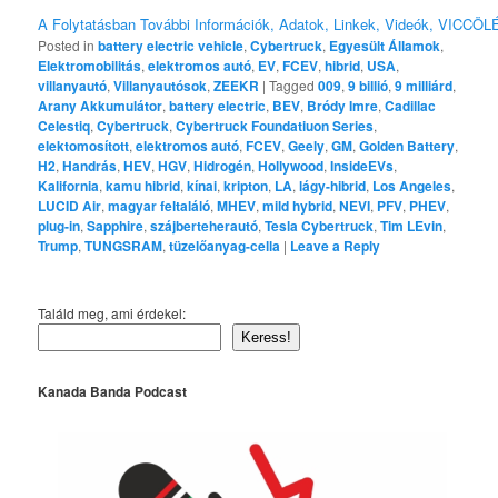
A Folytatásban További Információk, Adatok, Linkek, Videók, VICCÖLÉ
Posted in
battery electric vehicle
,
Cybertruck
,
Egyesült Államok
,
Elektromobilitás
,
elektromos autó
,
EV
,
FCEV
,
hibrid
,
USA
,
villanyautó
,
Villanyautósok
,
ZEEKR
|
Tagged
009
,
9 billió
,
9 milliárd
,
Arany Akkumulátor
,
battery electric
,
BEV
,
Bródy Imre
,
Cadillac
Celestiq
,
Cybertruck
,
Cybertruck Foundatiuon Series
,
elektomosított
,
elektromos autó
,
FCEV
,
Geely
,
GM
,
Golden Battery
,
H2
,
Handrás
,
HEV
,
HGV
,
Hidrogén
,
Hollywood
,
InsideEVs
,
Kalifornia
,
kamu hibrid
,
kínai
,
kripton
,
LA
,
lágy-hibrid
,
Los Angeles
,
LUCID Air
,
magyar feltaláló
,
MHEV
,
mild hybrid
,
NEVI
,
PFV
,
PHEV
,
plug-in
,
Sapphire
,
szájberteherautó
,
Tesla Cybertruck
,
Tim LEvin
,
Trump
,
TUNGSRAM
,
tüzelőanyag-cella
|
Leave a Reply
Találd meg, ami érdekel:
Keress!
Kanada Banda Podcast