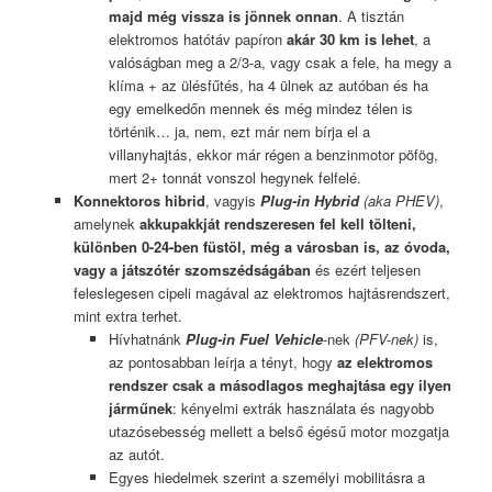
majd még vissza is jönnek onnan
. A tisztán
elektromos hatótáv papíron
akár 30 km is lehet
, a
valóságban meg a 2/3-a, vagy csak a fele, ha megy a
klíma + az ülésfűtés, ha 4 ülnek az autóban és ha
egy emelkedőn mennek és még mindez télen is
történik… ja, nem, ezt már nem bírja el a
villanyhajtás, ekkor már régen a benzinmotor pöfög,
mert 2+ tonnát vonszol hegynek felfelé.
Konnektoros hibrid
, vagyis
Plug-in Hybrid
(aka PHEV)
,
amelynek
akkupakkját rendszeresen fel kell tölteni,
különben 0-24-ben füstöl, még a városban is, az óvoda,
vagy a játszótér szomszédságában
és ezért teljesen
feleslegesen cipeli magával az elektromos hajtásrendszert,
mint extra terhet.
Hívhatnánk
Plug-in Fuel Vehicle
-nek
(PFV-nek)
is,
az pontosabban leírja a tényt, hogy
az elektromos
rendszer csak a másodlagos meghajtása egy ilyen
járműnek
: kényelmi extrák használata és nagyobb
utazósebesség mellett a belső égésű motor mozgatja
az autót.
Egyes hiedelmek szerint a személyi mobilitásra a