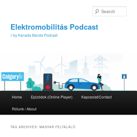
Skip
Skip
to
to
Sear
primary
secondary
content
content
Elektromobilitás Podcast
// by Kanada Banda Podcast
Main
Home
Epizódok (Online Player)
Kapcsolat/Contact
menu
Rólunk / About
TAG ARCHIVES:
MAGYAR FELTALÁLÓ