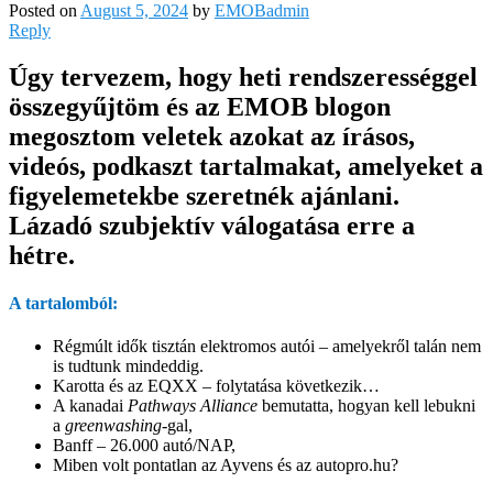
Posted on
August 5, 2024
by
EMOBadmin
Reply
Úgy tervezem, hogy heti rendszerességgel
összegyűjtöm és az EMOB blogon
megosztom veletek azokat az írásos,
videós, podkaszt tartalmakat, amelyeket a
figyelemetekbe szeretnék ajánlani.
Lázadó szubjektív válogatása erre a
hétre.
A tartalomból:
Régmúlt idők tisztán elektromos autói – amelyekről talán nem
is tudtunk mindeddig.
Karotta és az EQXX – folytatása következik…
A kanadai
Pathways Alliance
bemutatta, hogyan kell lebukni
a
greenwashing
-gal,
Banff – 26.000 autó/NAP,
Miben volt pontatlan az Ayvens és az autopro.hu?