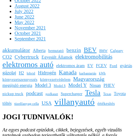
October 2022
August 2022
July 2022
June 2022
May 2022
November 2021
October 2021
September 2021
BEV
akkumulátor
benzin
Alberta
bemutató
Calgary
BMW
elektromobilitás
Cybertruck
CO2
Egyesült Államok
elektromos autó
elektromos áram
EV
FCEV
gyártás
Ford
Kanada
gázolaj
Hidrogén
H2
hibrid
karbantartás
kWh
Magyarország
környezetszennyezés
környezetvédelem
Model Y
Model 3
megújuló energia
Nissan
PHEV
Model S
Tesla
podcast
Toyota
pickup truck
Supercharger
podkaszt
Texas
villanyautó
USA
töltés
értékesítés
tüzelőanyag-cella
JOGI TUDNIVALÓK!
Az egyes podcast epizódok, cikkek, bejegyzések, egyéb vizuális
tartalmak szabadon terjeszthetők változtatás nélkül, a forrás