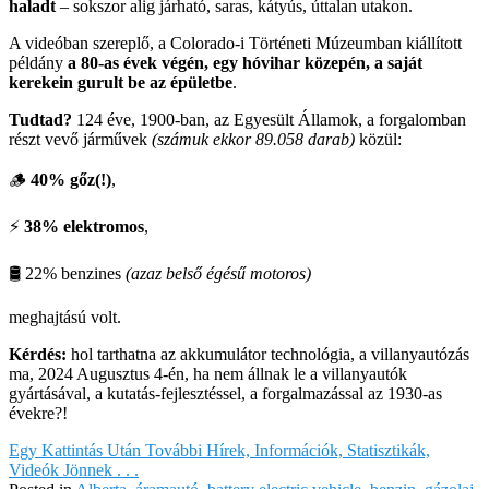
haladt
– sokszor alig járható, saras, kátyús, úttalan utakon.
A videóban szereplő, a Colorado-i Történeti Múzeumban kiállított
példány
a 80-as évek végén, egy hóvihar közepén, a saját
kerekein gurult be az épületbe
.
Tudtad?
124 éve, 1900-ban, az Egyesült Államok, a forgalomban
részt vevő járművek
(számuk ekkor 89.058 darab)
közül:
🪵
40% gőz(!)
,
⚡️
38% elektromos
,
🛢 22% benzines
(azaz belső égésű motoros)
meghajtású volt.
Kérdés:
hol tarthatna az akkumulátor technológia, a villanyautózás
ma, 2024 Augusztus 4-én, ha nem állnak le a villanyautók
gyártásával, a kutatás-fejlesztéssel, a forgalmazással az 1930-as
évekre?!
Egy Kattintás Után További Hírek, Információk, Statisztikák,
Videók Jönnek . . .