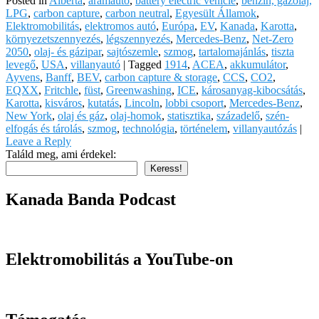
Posted in
Alberta
,
áramautó
,
battery electric vehicle
,
benzin, gázolaj,
LPG
,
carbon capture
,
carbon neutral
,
Egyesült Államok
,
Elektromobilitás
,
elektromos autó
,
Európa
,
EV
,
Kanada
,
Karotta
,
környezetszennyezés
,
légszennyezés
,
Mercedes-Benz
,
Net-Zero
2050
,
olaj- és gázipar
,
sajtószemle
,
szmog
,
tartalomajánlás
,
tiszta
levegő
,
USA
,
villanyautó
|
Tagged
1914
,
ACEA
,
akkumulátor
,
Ayvens
,
Banff
,
BEV
,
carbon capture & storage
,
CCS
,
CO2
,
EQXX
,
Fritchle
,
füst
,
Greenwashing
,
ICE
,
károsanyag-kibocsátás
,
Karotta
,
kisváros
,
kutatás
,
Lincoln
,
lobbi csoport
,
Mercedes-Benz
,
New York
,
olaj és gáz
,
olaj-homok
,
statisztika
,
századelő
,
szén-
elfogás és tárolás
,
szmog
,
technológia
,
történelem
,
villanyautózás
|
Leave a Reply
Találd meg, ami érdekel:
Keress!
Kanada Banda Podcast
Elektromobilitás a YouTube-on