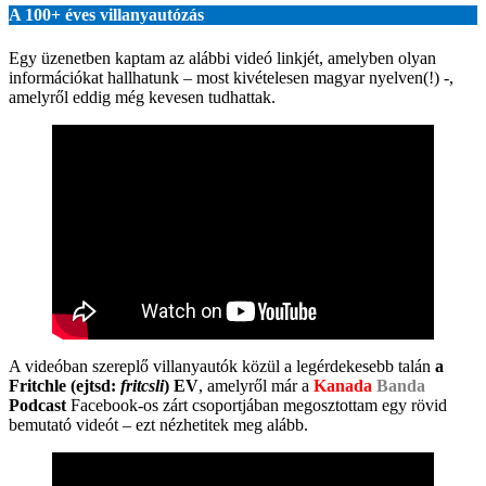
A 100+ éves villanyautózás
Egy üzenetben kaptam az alábbi videó linkjét, amelyben olyan
információkat hallhatunk – most kivételesen magyar nyelven(!) -,
amelyről eddig még kevesen tudhattak.
A videóban szereplő villanyautók közül a legérdekesebb talán
a
Fritchle (ejtsd:
fritcsli
) EV
, amelyről már a
Kanada
Banda
Podcast
Facebook-os zárt csoportjában megosztottam egy rövid
bemutató videót – ezt nézhetitek meg alább.