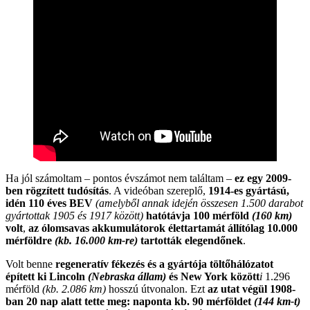
Ha jól számoltam – pontos évszámot nem találtam –
ez egy 2009-
ben rögzített tudósítás
. A videóban szereplő,
1914-es gyártású,
idén 110 éves BEV
(amelyből annak idején összesen 1.500 darabot
gyártottak 1905 és 1917 között)
hatótávja 100 mérföld
(160 km)
volt
,
az ólomsavas akkumulátorok élettartamát állítólag 10.000
mérföldre
(kb. 16.000 km-re)
tartották elegendőnek
.
Volt benne
regeneratív fékezés és a gyártója töltőhálózatot
épített ki Lincoln
(Nebraska állam)
és New York között
i
1.296
mérföld
(kb. 2.086 km)
hosszú útvonalon. Ezt
az utat végül 1908-
ban 20 nap alatt tette meg: naponta kb. 90 mérföldet
(144 km-t)