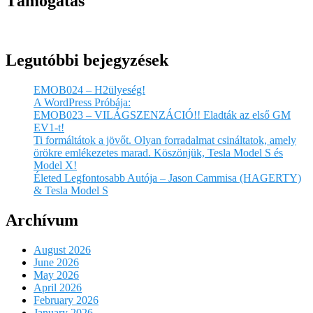
Támogatás
Legutóbbi bejegyzések
EMOB024 – H2ülyeség!
A WordPress Próbája:
EMOB023 – VILÁGSZENZÁCIÓ!! Eladták az első GM
EV1-t!
Ti formáltátok a jövőt. Olyan forradalmat csináltatok, amely
örökre emlékezetes marad. Köszönjük, Tesla Model S és
Model X!
Életed Legfontosabb Autója – Jason Cammisa (HAGERTY)
& Tesla Model S
Archívum
August 2026
June 2026
May 2026
April 2026
February 2026
January 2026