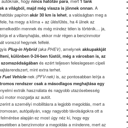
z autóknak, hogy
nincs hatótáv para
, mert
1 tank
k a világból, majd még vissza is jönnek onnan
. A
 hatótáv papíron
akár 30 km is lehet
, a valóságban meg a
fele, ha megy a klíma + az ülésfűtés, ha 4 ülnek az
 emelkedőn mennek és még mindez télen is történik… ja,
írja el a villanyhajtás, ekkor már régen a benzinmotor
át vonszol hegynek felfelé.
gyis
Plug-in Hybrid
(aka PHEV)
, amelynek
akkupakkját
ölteni, különben 0-24-ben füstöl, még a városban is, az
ér szomszédságában
és ezért teljesen feleslegesen cipeli
jtásrendszert, mint extra terhet.
n Fuel Vehicle
-nek
(PFV-nek)
is, az pontosabban leírja a
ktromos rendszer csak a másodlagos meghajtása egy
ényelmi extrák használata és nagyobb utazósebesség
ésű motor mozgatja az autót.
erint a személyi mobilitásra a legjobb megoldás, mert a
ktromosan, autópályán, vagy nagyobb távolságokra ott a
felmérése alapján ez most úgy néz ki, hogy egy
 esetében a benzinmotor a megoldás a mindenre, mert az