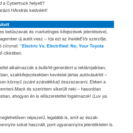
d a Cybertruck helyett?
arázó HAndrás kedvéért!
ított
yes betűszavak és marketinges kifejezések jelentésével,
lagember új autót vesz – írja ezt az
InsideEVs
szerzője,
ó címmel:
“Electric Vs. Electrified: No, Your Toyota
ző cikkében.
tettel alkalmazzák a
bullshit
-generátort a reklámjaikban,
kban, szakkifejezésekben kevésbé jártas autóvásárlót –
ősen könnyű
(szánt szándékkal)
összezavarni. Ebben a
eremteni
Mack
és szerintem sikerült neki – hasonlóan
usban, ahogyan én is előszeretettel fogalmazok! (
Luv ya,
meglehetősen népszerű, legalább is, amit az észak-
amennyire sokat használt, pont ugyanannyira jelentéktelen is.