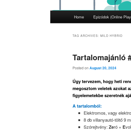
Main
Home
Epizódok (Online Play
menu
TAG ARCHIVES:
MILD HYBRID
Tartalomajánló 
Posted on
August 20, 2024
Úgy tervezem, hogy heti re
megosztom veletek azokat az 
figyelemetekbe szeretnék ajá
A tartalomból:
Elektromos, vagy elektr
8 db villanyautó-töltő 9 mi
Szórejtvény:
Ze
ró +
E
vo