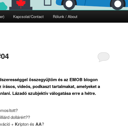
er)
Kapcsolat/Contact
Rólunk / About
#04
ndszerességgel összegyűjtöm és az EMOB blogon
írásos, videós, podkaszt tartalmakat, amelyeket a
nlani. Lázadó szubjektív válogatása erre a hétre.
omosított?
lliárd dollárért??
lváció +
Kr
ipton és
AA
?