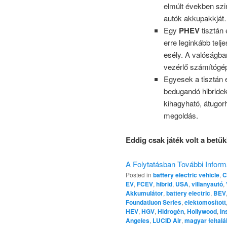
elmúlt években szin
autók akkupakkjá
Egy
PHEV
tisztán
erre leginkább tel
esély. A valóságba
vezérlő számítógép
Egyesek a tisztán 
bedugandó hibride
kihagyható, átugorh
megoldás.
Eddig csak játék volt a betűk
A Folytatásban További Inform
Posted in
battery electric vehicle
,
C
EV
,
FCEV
,
hibrid
,
USA
,
villanyautó
,
Akkumulátor
,
battery electric
,
BEV
Foundatiuon Series
,
elektomosított
HEV
,
HGV
,
Hidrogén
,
Hollywood
,
In
Angeles
,
LUCID Air
,
magyar feltalá