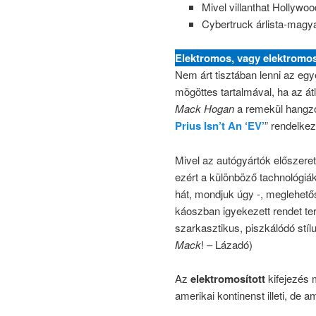
Mivel villanthat Hollywoo
Cybertruck árlista-magy
Elektromos, vagy elektromos
Nem árt tisztában lenni az eg
mögöttes tartalmával, ha az át
Mack Hogan
a remekül hangz
Prius Isn’t An ‘EV’
” rendelke
Mivel az autógyártók előszere
ezért a különböző tachnológiá
hát, mondjuk úgy -, meglehet
káoszban igyekezett rendet t
szarkasztikus, piszkálódó stíl
Mack
!
– Lázadó)
Az
elektromosított
kifejezés 
amerikai kontinenst illeti, de 