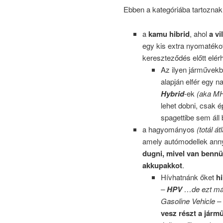
Ebben a kategóriába tartoznak 
a
kamu hibrid
, ahol
a vi
egy kis extra nyomatéko
kereszteződés előtt elé
Az ilyen járművekb
alapján elfér egy
Hybrid
-ek
(aka M
lehet dobni, csak é
spagettibe sem áll
a hagyományos
(totál át
amely autómodellek ann
dugni, mivel van bennü
akkupakkot
.
Hívhatnánk őket
h
–
HPV
…de ezt már
Gasoline Vehicle –
vesz részt a jár