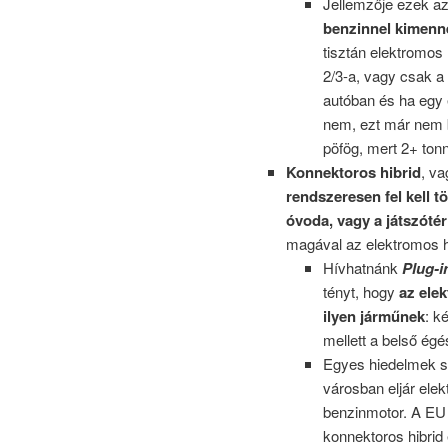
Jellemzője ezek a
benzinnel kimenne
tisztán elektromos
2/3-a, vagy csak a 
autóban és ha egy
nem, ezt már nem b
pöfög, mert 2+ tonn
Konnektoros hibrid
, va
rendszeresen fel kell t
óvoda, vagy a játszót
magával az elektromos ha
Hívhatnánk
Plug-i
tényt, hogy
az ele
ilyen járműnek
: k
mellett a belső ég
Egyes hiedelmek sz
városban eljár ele
benzinmotor. A EU 
konnektoros hibrid