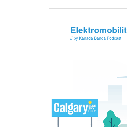
Skip
Skip
to
to
primary
secondary
Elektromobili
content
content
// by Kanada Banda Podcast