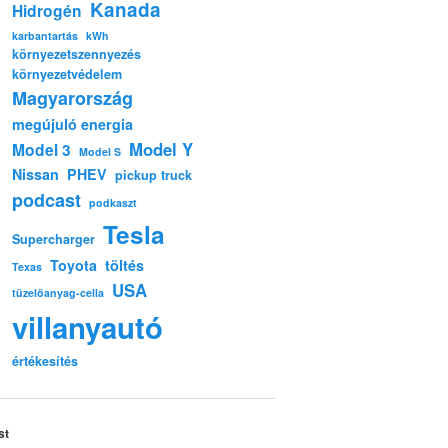
Kanada
Hidrogén
karbantartás
kWh
környezetszennyezés
környezetvédelem
Magyarország
megújuló energia
Model Y
Model 3
Model S
Nissan
PHEV
pickup truck
podcast
podkaszt
Tesla
Supercharger
Toyota
töltés
Texas
USA
tüzelőanyag-cella
villanyautó
értékesítés
st