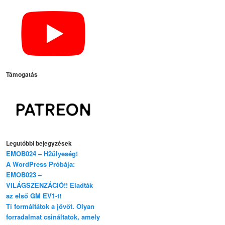
Támogatás
Legutóbbi bejegyzések
EMOB024 – H2ülyeség!
A WordPress Próbája:
EMOB023 –
VILÁGSZENZÁCIÓ!! Eladták
az első GM EV1-t!
Ti formáltátok a jövőt. Olyan
forradalmat csináltatok, amely