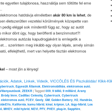
te egyetlen tulajdonosa, használója sem töltötte fel eme
t…
 elektromos hatótávja elméletben
akár 80 km is lehet
, de
jesen életszerűtlen vezetési körülmények közepette van
n pedig eléggé sok mindentől függ az, hogy az autót
 mikor dönt úgy, hogy beröffenti a benzinmotort?!
elektromos autózás kapudrogjaként is emlegetik a
ket… szerintem meg inkább egy olyan lépés, amely simán
ató, elfelejthető, mert van helyette tisztán elektromos
kel
– most jön a lényeg!
ációk, Adatok, Linkek, Videók, VICCÖLÉS ÉS Piszkálódás! Klikk-Kli
ybertruck
,
Egyesült Államok
,
Elektromobilitás
,
elektromos autó
,
Villanyautósok
,
ZEEKR
|
Tagged
009
,
9 billió
,
9 milliárd
,
Arany
,
Bródy Imre
,
Cadillac Celestiq
,
Cybertruck
,
Cybertruck
,
elektromos autó
,
FCEV
,
Geely
,
GM
,
Golden Battery
,
H2
,
Handrás
,
sideEVs
,
Kalifornia
,
kamu hibrid
,
kínai
,
kripton
,
LA
,
lágy-hibrid
,
Los
ló
,
MHEV
,
mild hybrid
,
NEVI
,
PFV
,
PHEV
,
plug-in
,
Sapphire
,