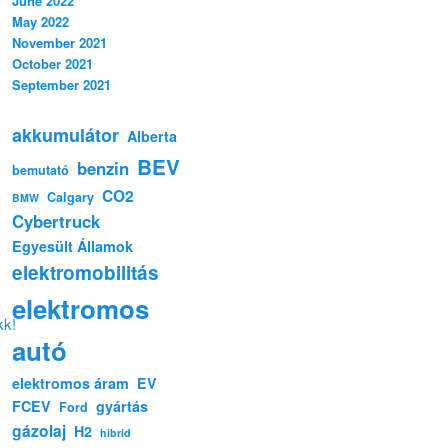
June 2022
May 2022
November 2021
October 2021
September 2021
akkumulátor
Alberta
BEV
benzin
bemutató
CO2
Calgary
BMW
Cybertruck
Egyesült Államok
elektromobilitás
elektromos
kk!
autó
elektromos áram
EV
FCEV
gyártás
Ford
gázolaj
H2
hibrid