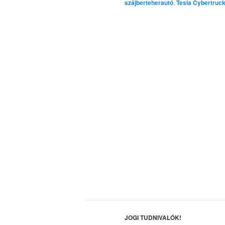
szájberteherautó
,
Tesla Cybertruc
JOGI TUDNIVALÓK!