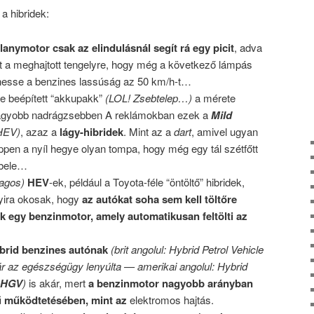
a hibridek:
llanymotor csak az elindulásnál segít rá egy picit
, adva
t a meghajtott tengelyre, hogy még a következő lámpás
rhesse a benzines lassúság az 50 km/h-t…
e beépített “akkupakk”
(LOL! Zsebtelep…)
a mérete
 nagyobb nadrágzsebben A reklámokban ezek a
Mild
HEV)
, azaz a
lágy-hibridek
. Mint az a
dart
, amivel ugyan
ppen a nyíl hegye olyan tompa, hogy még egy tál szétfőtt
 bele…
lagos)
HEV
-ek, például a Toyota-féle “öntöltő” hibridek,
yira okosak, hogy
az autókat soha sem kell töltőre
k egy benzinmotor, amely automatikusan feltölti az
ibrid benzines autónak
(brit angolul: Hybrid Petrol Vehicle
 az egészségügy lenyúlta — amerikai angolul: Hybrid
HGV
)
is akár, mert
a benzinmotor nagyobb arányban
mű működtetésében, mint az
elektromos hajtás.