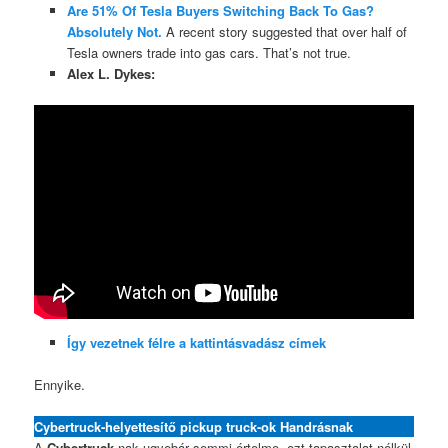
Are 51% Of Tesla Buyers Switching Back To Gas?
Absolutely Not.
A recent story suggested that over half of
Tesla owners trade into gas cars. That’s not true.
Alex L. Dykes:
Így vezetnek félre a kattintásvadász címek
Ennyike.
Cybertruck-helyettesítő pickup truck-ok Handrásnak
A
Cybertruck
-nak ugyebár semmi értelme, ezt tapasztalat nélkül