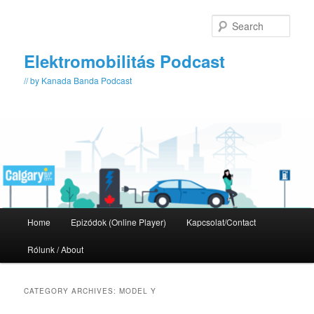
Skip
Skip
to
to
Sear
primary
secondary
content
content
Elektromobilitás Podcast
// by Kanada Banda Podcast
Main
Home
Epizódok (Online Player)
Kapcsolat/Contact
menu
Rólunk / About
CATEGORY ARCHIVES:
MODEL Y