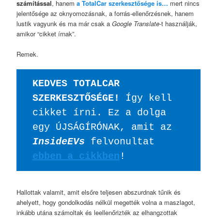
számítással
, hanem
a TotalCar szerkesztősége is…
mert nincs
jelentősége az oknyomozásnak, a forrás-ellenőrzésnek, hanem
lustik vagyunk és ma már csak a
Google Translate
-t használják,
amikor “cikket írnak”.
Remek.
KEDVES TOTALCAR 
SZERKESZTŐSÉGE!
 Így kell 
cikket írni. Ez a dolga 
egy ÚJSÁGÍRÓNAK, amit az 
InsideEVs
 felvonultat 
ebben a cikkben
! 
Hallottak valamit, amit elsőre teljesen abszurdnak tűnik és
ahelyett, hogy gondolkodás nélkül megették volna a maszlagot,
inkább utána számoltak és leellenőrizték az elhangzottak