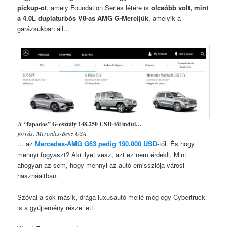
pickup-ot
, amely Foundation Series létére is
olcsóbb volt, mint
a 4.0L duplaturbós V8-as AMG G-Mercijük
, amelyik a
garázsukban áll…
A “fapados” G-osztály 148.250 USD-től indul…
forrás: Mercedes-Benz USA
… az
Mercedes-AMG G63 pedig 190.000 USD
-től. És hogy
mennyi fogyaszt? Aki ilyet vesz, azt ez nem érdekli, Mint
ahogyan az sem, hogy mennyi az autó emissziója városi
hasznáaltban.
Szóval a sok másik, drága luxusautó mellé még egy Cybertruck
is a gyűjtemény része lett.