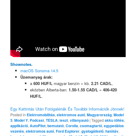
Shownotes.
macOS Sonoma 14.5
Üzemanyag árak:
a
600 HUF/L
magyar benzin = kb.
2.21 CAD/L
,
eközben Alberta-ban:
1.50-1.55 CAD/L
=
406-420
HUF/L
.
Egy Kattintás Után Fotógalériák És További Információk Jönnek!
Posted in
Elektromobilitás
,
elektromos autó
,
Magyarország
,
Model
3
,
Model Y
,
Podcast
,
TESLA
,
teszt
,
villanyautó
|
Tagged
akku töltés
,
applikáció
,
AutoPilot
,
bemutató
,
Corolla
,
csomagtartó
,
egypedálos
vezetés
,
elektromos autó
,
Ford Explorer
,
gyalogátkelő
,
hatótáv
,