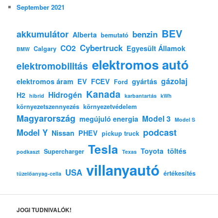
September 2021
BEV
akkumulátor
benzin
Alberta
bemutató
Cybertruck
CO2
Egyesült Államok
Calgary
BMW
elektromos autó
elektromobilitás
gázolaj
elektromos áram
EV
FCEV
gyártás
Ford
Kanada
Hidrogén
H2
hibrid
karbantartás
kWh
környezetszennyezés
környezetvédelem
Magyarország
Model 3
megújuló energia
Model S
podcast
Model Y
Nissan
PHEV
pickup truck
Tesla
Toyota
töltés
Supercharger
podkaszt
Texas
villanyautó
USA
értékesítés
tüzelőanyag-cella
JOGI TUDNIVALÓK!