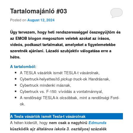
Tartalomajánló #03
Posted on
August 12, 2024
Úgy tervezem, hogy heti rendszerességgel összegyűjtöm és
az EMOB blogon megosztom veletek azokat az írásos,
videós, podkaszt tartalmakat, amelyeket a figyelemetekbe
szeretnék ajánlani. Lázadó szubjektív válogatása erre a
hétre.
A tartalomból:
A TESLA vásárlók ismét TESLA-t vásárolnak,
Cybertruck-helyettesítő
pickup truck
-ok Handrásnak,
Cybertruck mindenki másnak,
Cybertruck vs. F-150: vívódás a vontatmánnyal,
A rendőrségi TESLA-k olcsóbbak, mint a rendőrségi Ford-
ok.
A Tesla vásárlók ismét Tesla-t vásárolnak
A héten kiderült, hogy
nem csak a nagyhírű
Edmunds
küszködik a
(z általános iskola 3. osztályos)
százalék