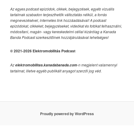
Az egyes podcast epizódok, cikkek, bejegyzések, egyéb vizuális
tartalmak szabadon terjeszthetők változtatás nélkül, a forrás
megnevezésével, internetes link hozzáadásával!
A podcast
epizódokat, cikkeket, bejegyzéseket, videókat és fotókat felhasználni,
módosítani, magán- vagy kereskedelmi céllal kizárólag a Kanada
Banda Podcast szerkesztőinek hozzájárulásával lehetséges!
© 2021-2026 Elektromobilitás Podcast
Az
-n megjelent valamennyi
elektromobilitas.kanadabanada.com
tartalmat, illetve egyéb publikált anyagot szerzői jog véd.
Proudly powered by WordPress