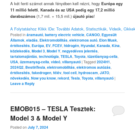
A két fenti számot annak fényében kell nézni, hogy
Európa egy
11 millió feletti
,
Kanada és az USA pedig egy 17,2 millió
darabszámos
(1,7 mil. + 15,5 mil.)
újautó piac
!
A Folytatáshoz Klikk IDe: További Adatok, Statisztikák, Videók, Cikke
Posted in
áramautó
,
battery electric vehicle
,
CANOO
,
Egyesült
Államok
,
eladás
,
Elektromobilitás
,
elektromos autó
,
Elon Musk
,
értékesítés
,
Európa
,
EV
,
FCEV
,
hidrogén
,
Hyundai
,
Kanada
,
Kína
,
közlekedés
,
Model 3
,
Model Y
,
negyedéves jelentés
,
tartalomajánlás
,
technológia
,
TESLA
,
Toyota
,
tüzelőanyag-cella
,
USA
,
üzemanyag-cella
,
videó
,
villanyautó
|
Tagged
2024H1
,
2024Q2
,
BestInTesla
,
elektromobilitás
,
elektromos autózás
,
értékesítés
,
fakedrogen
,
félév
,
fool cell
,
hydroscam
,
JATO
,
növekedés
,
Now you know
,
rekord
,
Tesla
,
Toyota
,
villanyautó
|
Leave a Reply
EMOB015 – TESLA Tesztek:
Model 3 & Model Y
Posted on
July 7, 2024