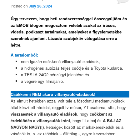
Posted on
July 28, 2024
Úgy tervezem, hogy heti rendszerességgel összegyűjtöm és
az EMOB blogon megosztom veletek azokat az írásos,
videós, podkaszt tartalmakat, amelyeket a figyelemetekbe
szeretnék ajánlani. Lázadó szubjektív válogatása erre a
hétre.
A tartalomból:
nem igazán csökkenő villanyautó eladások,
a hidrogénes autózás teljes csődje és a Toyota kudarca,
a TESLA 24Q2 pénzügyi jelentése és
a végére egy filmajánló.
Csökkenni NEM akaró villanyautó-eladások!
Az elmúlt hetekben azzal volt tele a fősodratú médiamunkások
által készített híroldal, reggeli tv-műsor, YT-csatorna, stb., hogy
visszaestek a villanyautó eladások
, hogy
csökkent az
érdeklődés a villanyautók iránt
, hogy itt a baj és
A BAJ AZ
NAGYON NAGY(!)
, kétségek között az márkakereskedők és a
vásárlók is, s. ez utóbbiak – állítólag -, egyre kevesebben