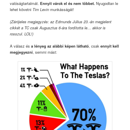
valóságtartalmát.
Ennyit várok el és nem többet.
Nyugodtan le
lehet követni
Tim Levin
munkásságát!
(Zárójeles megjegyzés: az Edmunds Július 23.-án megjelent
cikkét a TC csak Augusztus 6-ára fordította le… akkor is
rosszul. LOL!)
A válasz és
a lényeg az alábbi képen látható
, csak
ennyit kell
megjegyezni
, semmi mást: