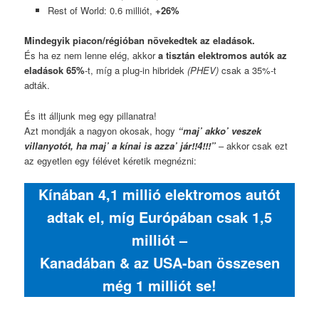
Rest of World: 0.6 milliót,
+26%
Mindegyik piacon/régióban növekedtek az eladások.
És ha ez nem lenne elég, akkor
a tisztán elektromos autók az
eladások 65%
-t, míg a plug-in hibridek
(PHEV)
csak a 35%-t
adták.
És itt álljunk meg egy pillanatra!
Azt mondják a nagyon okosak, hogy
“maj’ akko’ veszek
villanyotót, ha maj’ a kínai is azza’ jár!!4!!!”
– akkor csak ezt
az egyetlen egy félévet kéretik megnézni:
Kínában 4,1 millió elektromos autót
adtak el, míg Európában csak 1,5
milliót –
Kanadában & az USA-ban összesen
még 1 milliót se!