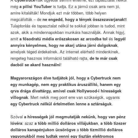
még
a pilisi YouTuber
is tudja. Ez a jármű csak arra nem jó,
amire kitalálták! Mondjuk ezt már többen, több helyen
megcáfolták – de
ne engedd, hogy a tények összezavarjanak!!
Tulajdonlás és tapasztalat nélkül te sokkal jobban is tudod, mint
azok, akik a mindennapokban munkára használják. Annak higyj,
amit
a fősodratú média erőszakosan az arcodba tol
és
legyél
annyira kényelmes, hogy ne akarj utána járni dolgoknak
,
amelyek téged érdekelnek. Az internet elérhető mindenkinek,
rengeteg hasznos információ található rajta,
de te már csak
dacból se akard használni
!
Magyarországon élve tudjátok jól, hogy a Cybertruck nem
egy munkagép, nem egy praktikus áruszállító, hanem egy
qrva drága divattárgy, amivel csak Hollywood-i hírességek
villognak
. Mert nekik meg pont erre van szükségük, ugyanis
egy Cybertruck nélkül értelmetlen lenne a sztárságuk
.
Szóval
a hírességek jól megmutatják nekünk, hogy van pénz
lóvéra
: azaz
a több millió dolláros villájukban
,
a több tízezer
dolláros kanapénjukon ücsörögve
a
több tízmillió dolláros
vagyonukból meg tudtak venni egy tisztán elektromos