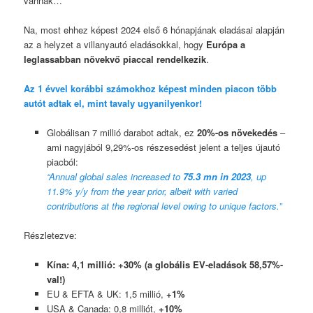
vannak…
Na, most ehhez képest 2024 első 6 hónapjának eladásai alapján
az a helyzet a villanyautó eladásokkal, hogy
Európa a
leglassabban növekvő piaccal rendelkezik
.
Az 1 évvel korábbi számokhoz képest minden piacon több
autót adtak el, mint tavaly ugyanilyenkor!
Globálisan 7 millió darabot adtak, ez
20%-os növekedés
–
ami nagyjából 9,29%-os részesedést jelent a teljes újautó
piacból:
“Annual global sales increased to
75.3 mn in 2023
, up
11.9% y/y from the year prior, albeit with varied
contributions at the regional level owing to unique factors.”
Részletezve:
Kína: 4,1 millió: +30%
(a globális EV-eladások 58,57%-
val!)
EU & EFTA & UK: 1,5 millió,
+1%
USA & Canada: 0,8 milliót,
+10%