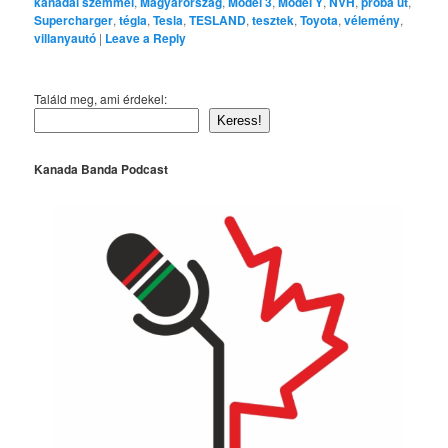
kanadai szemmel
,
Magyarország
,
Model 3
,
Model Y
,
NVH
,
próba út
,
Supercharger
,
tégla
,
Tesla
,
TESLAND
,
tesztek
,
Toyota
,
vélemény
,
villanyautó
|
Leave a Reply
Találd meg, ami érdekel:
Keress!
Kanada Banda Podcast