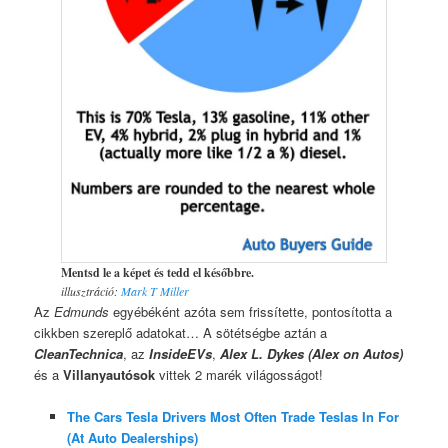
Mentsd le a képet és tedd el későbbre.
illusztráció:
Mark T Miller
Az
Edmunds
egyébéként azóta sem frissítette, pontosította a
cikkben szereplő adatokat… A sötétségbe aztán a
CleanTechnica
, az
InsideEVs
,
Alex L. Dykes (Alex on Autos)
és a
Villanyautósok
vittek 2 marék világosságot!
The Cars Tesla Drivers Most Often Trade Teslas In For
(At Auto Dealerships)