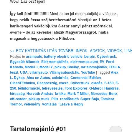
Wow!
Esz oszt
igen!
Így kell élni!!!!!!!!4!!!!!
Most aztán jól megmutatjákj a világnak,
hogy
nekik
fussa
szájberteherautóra
! Mondjuk
az 1 hetes
karib-tengeri vakációjukra 8-szor ennyi pénzt szórnak el
,
évente – de az
kevésbé látszik Magyarországról, hiába
magasak a hegycsúcsok a Pilisben
.
>> EGY KATTINTÁS UTÁN TOVÁBBI INFÓK, ADATOK, VIDEÓK, LI
Posted in
áramautó
,
battery electric vehicle
,
benzin
,
Cybertruck
,
Egyesült Államok
,
Elektromobilitás
,
elektromos autó
,
EV
,
Ford
,
Kanada
,
Model 3
,
Model Y
,
pickup
,
Shelby
,
tartalomajánlás
,
TESLA
,
teszt
,
USA
,
villanyautó
,
Villanyautósok.hu
,
YouTube
|
Tagged
Alex
L. Dykes
,
Alex on Autos
,
celebritás
,
Centennial Edition
,
CleanTEchnica
,
Csehország
,
csere
,
Cybertruck
,
eladás
,
F-150
,
F-
250
,
félinformáció
,
félrevezetés
,
Ford Explorer
,
G-Merci
,
Handrás
,
híresség
,
Horváth András
,
kritika
,
Mark T Miller
,
Mercedes-Benz
,
off-roader
,
pickup truck
,
Pilis
,
rendőrautó
,
Super Baja
,
Totalcar
,
Tremor
,
vélemény
,
vontatás
|
Leave a Reply
Tartalomajánló #01