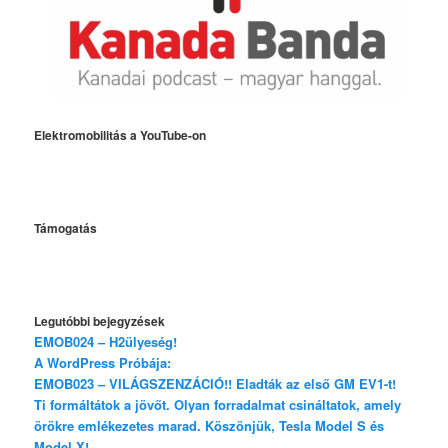
Elektromobilitás a YouTube-on
Támogatás
Legutóbbi bejegyzések
EMOB024 – H2ülyeség!
A WordPress Próbája:
EMOB023 – VILÁGSZENZÁCIÓ!! Eladták az első GM EV1-t!
Ti formáltátok a jövőt. Olyan forradalmat csináltatok, amely
örökre emlékezetes marad. Köszönjük, Tesla Model S és
Model X!