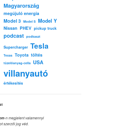
Magyarország
megújuló energia
Model Y
Model 3
Model S
Nissan
PHEV
pickup truck
podcast
podkaszt
Tesla
Supercharger
Toyota
töltés
Texas
USA
tüzelőanyag-cella
villanyautó
értékesítés
st
-n megjelent valamennyi
com
ot szerzői jog véd.