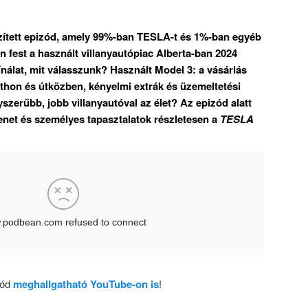
zített epizód, amely 99%-ban TESLA-t és 1%-ban egyéb
 fest a használt villanyautópiac Alberta-ban 2024
nálat, mit válasszunk? Használt Model 3: a vásárlás
thon és útközben, kényelmi extrák és üzemeltetési
yszerűbb, jobb villanyautóval az élet? Az epizód alatt
net és személyes tapasztalatok részletesen a
TESLA
zód
meghallgatható YouTube-on is
!