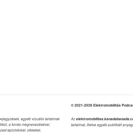
© 2021-2026 Elektromobilitás Podca
bejegyzések, egyéb vizuális tartalmak
Az
elektromobilitas.kanadabanada.
élkül, a forrás megnevezésével,
tartalmat, illetve egyéb publikált anyag
cast epizódokat, cikkeket,