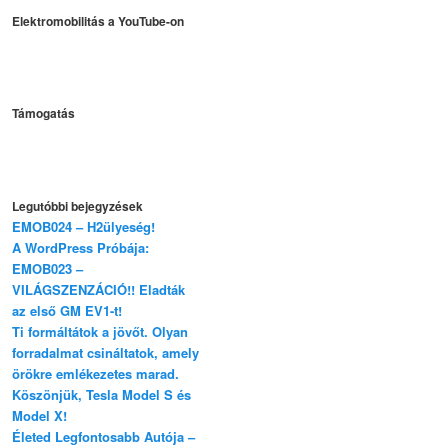
Elektromobilitás a YouTube-on
Támogatás
Legutóbbi bejegyzések
EMOB024 – H2ülyeség!
A WordPress Próbája:
EMOB023 –
VILÁGSZENZÁCIÓ!! Eladták
az első GM EV1-t!
Ti formáltátok a jövőt. Olyan
forradalmat csináltatok, amely
örökre emlékezetes marad.
Köszönjük, Tesla Model S és
Model X!
Életed Legfontosabb Autója –