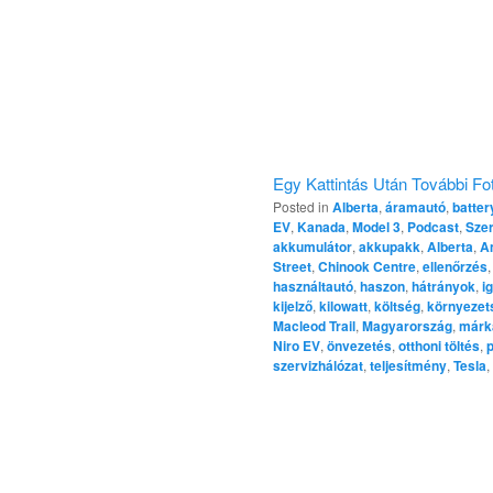
Egy Kattintás Után További Fot
Posted in
Alberta
,
áramautó
,
batter
EV
,
Kanada
,
Model 3
,
Podcast
,
Szer
akkumulátor
,
akkupakk
,
Alberta
,
A
Street
,
Chinook Centre
,
ellenőrzés
használtautó
,
haszon
,
hátrányok
,
i
kijelző
,
kilowatt
,
költség
,
környezet
Macleod Trail
,
Magyarország
,
márk
Niro EV
,
önvezetés
,
otthoni töltés
,
szervizhálózat
,
teljesítmény
,
Tesla
,