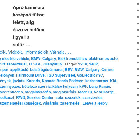
Apró kamera a
középső tükör
felett, alig
észrevehetően
figyeli a
sofőrt…
ók, Videók, Információk Várnak . . .
y electric vehicle
,
BMW
,
Calgary
,
Elektromobilitás
,
elektromos autó
,
viz
,
tapasztalat
,
TESLA
,
villanyautó
|
Tagged
120V
,
240V
,
mper
,
applikáció
,
belső égésű motor
,
BEV
,
BMW
,
Calgary
,
Centre
,
előnyök
,
Fairmount Drive
,
FSD Supervised
,
GoElectricYYC
,
gények
,
javítás
,
Kanada
,
Kanada Banda Podcast
,
karbantartás
,
KIA
,
szennyezés
,
kötelező szerviz
,
külső helyszín
,
kWh
,
Long Range
,
akereskedés
,
meghibásodás
,
megtakarítás
,
Model 3
,
NeoCharge
,
podkaszt
,
RWD
,
Service Center
,
séta
,
százalék
,
szervizelés
,
üzemeltetési költségek
,
vásárlás
,
zajterhelés
|
Leave a Reply