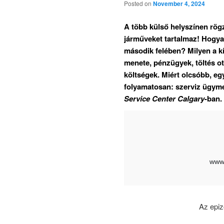
Posted on
November 4, 2024
A több külső helyszínen rög
járműveket tartalmaz! Hogyan
második felében? Milyen a kí
menete, pénzügyek, töltés ot
költségek. Miért olcsóbb, eg
folyamatosan: szerviz ügyme
Service Center Calgary
-ban.
Az epi