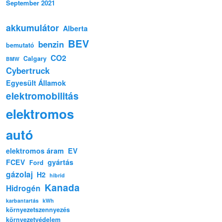
September 2021
akkumulátor
Alberta
BEV
benzin
bemutató
CO2
Calgary
BMW
Cybertruck
Egyesült Államok
elektromobilitás
elektromos
autó
elektromos áram
EV
FCEV
gyártás
Ford
gázolaj
H2
hibrid
Kanada
Hidrogén
karbantartás
kWh
környezetszennyezés
környezetvédelem