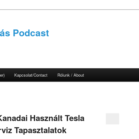
tás Podcast
er)
Kapcsolat/Contact
Rólunk / About
nadai Használt Tesla
rviz Tapasztalatok