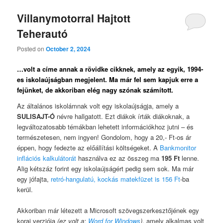
Villanymotorral Hajtott
Teherautó
Posted on
October 2, 2024
…volt a címe annak a rövidke cikknek, amely az egyik, 1994-
es iskolaújságban megjelent. Ma már fel sem kapjuk erre a
fejünket, de akkoriban elég nagy szónak számított.
Az általános iskolámnak volt egy iskolaújságja, amely a
SULISAJT-Ó
névre hallgatott. Ezt diákok írták diákoknak, a
legváltozatosabb témákban lehetett információkhoz jutni – és
természetesen, nem ingyen! Gondolom, hogy a 20,- Ft-os ár
éppen, hogy fedezte az előállítási költségeket. A
Bankmonitor
inflációs kalkulátorát
használva ez az összeg ma
195 Ft
lenne.
Alig kétszáz forint egy iskolaújságért pedig sem sok. Ma már
egy jófajta,
retró-hangulatú, kockás matekfüzet is 156 Ft
-ba
kerül.
Akkoriban már létezett a Microsoft szövegszerkesztőjének egy
korai verziója
(ez volt a:
Word for Windows
)
, amely alkalmas volt