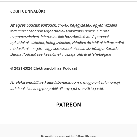
JOGI TUDNIVALÓK!
Az egyes podcast epizódok, cikkek, bejegyzések, egyéb vizuális
tartalmak szabadon terjeszthetők változtatás nélkül, a forrás
megnevezésével, internetes link hozzáadásával!
A podcast
epizódokat, cikkeket, bejegyzéseket, videókat és fotókat felhasználni,
módosítani, magán- vagy kereskedelmi céllal kizárólag a Kanada
Banda Podcast szerkesztőinek hozzájárulásával lehetséges!
© 2021-2026 Elektromobilitás Podcast
Az
-n megjelent valamennyi
elektromobilitas.kanadabanada.com
tartalmat, illetve egyéb publikált anyagot szerzői jog véd.
Proudly powered by WordPress