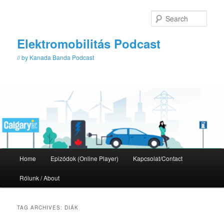
Skip
Skip
to
to
Sear
primary
secondary
content
content
Elektromobilitás Podcast
// by Kanada Banda Podcast
Main
Home
Epizódok (Online Player)
Kapcsolat/Contact
menu
Rólunk / About
TAG ARCHIVES:
DIÁK