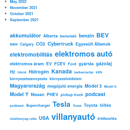
May 2022
November 2021
October 2021
September 2021
BEV
akkumulátor
benzin
Alberta
bemutató
Cybertruck
CO2
Egyesült Államok
Calgary
BMW
elektromos autó
elektromobilitás
gázolaj
elektromos áram
EV
FCEV
gyártás
Ford
Kanada
Hidrogén
H2
hibrid
karbantartás
kWh
környezetszennyezés
környezetvédelem
Magyarország
Model 3
megújuló energia
Model S
podcast
Model Y
Nissan
PHEV
pickup truck
Tesla
Toyota
töltés
Supercharger
podkaszt
Texas
villanyautó
USA
értékesítés
tüzelőanyag-cella