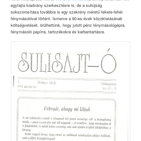
egyfajta kiadvány szerkesztésre is, de a suliújság
sokszorosítása továbbra is egy szekrény méretű fekete-fehér
fénymásolóval történt. Ismerve a 90-es évek közoktatásának
költségvetését, örülhettünk, hogy jutott pénz fénymásológépra,
fénymásoló papírra, tartozékokra és karbantartásra.