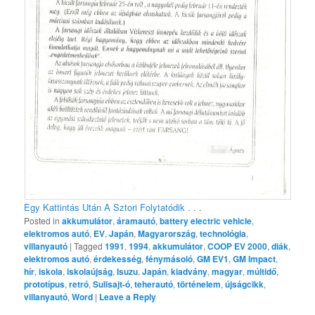
Egy Kattintás Után A Sztori Folytatódik . . .
Posted in
akkumulátor
,
áramautó
,
battery electric vehicle
,
elektromos autó
,
EV
,
Japán
,
Magyarország
,
technológia
,
villanyautó
|
Tagged
1991
,
1994
,
akkumulátor
,
COOP EV 2000
,
diák
,
elektromos autó
,
érdekesség
,
fénymásoló
,
GM EV1
,
GM Impact
,
hír
,
iskola
,
iskolaújság
,
Isuzu
,
Japán
,
kiadvány
,
magyar
,
múltidő
,
prototípus
,
retró
,
Sulisajt-ó
,
teherautó
,
történelem
,
újságcikk
,
villanyautó
,
Word
|
Leave a Reply