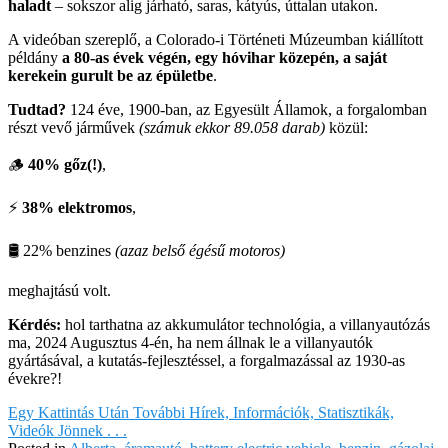
haladt
– sokszor alig járható, saras, kátyús, úttalan utakon.
A videóban szereplő, a Colorado-i Történeti Múzeumban kiállított
példány
a 80-as évek végén, egy hóvihar közepén, a saját
kerekein gurult be az épületbe
.
Tudtad?
124 éve, 1900-ban, az Egyesült Államok, a forgalomban
részt vevő járművek
(számuk ekkor 89.058 darab)
közül:
🪵
40% gőz(!)
,
⚡️
38% elektromos
,
🛢 22% benzines
(azaz belső égésű motoros)
meghajtású volt.
Kérdés:
hol tarthatna az akkumulátor technológia, a villanyautózás
ma, 2024 Augusztus 4-én, ha nem állnak le a villanyautók
gyártásával, a kutatás-fejlesztéssel, a forgalmazással az 1930-as
évekre?!
Egy Kattintás Után További Hírek, Információk, Statisztikák,
Videók Jönnek . . .