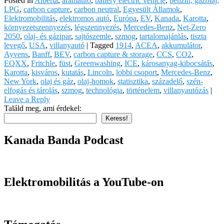
Posted in
Alberta
,
áramautó
,
battery electric vehicle
,
benzin, gázolaj,
LPG
,
carbon capture
,
carbon neutral
,
Egyesült Államok
,
Elektromobilitás
,
elektromos autó
,
Európa
,
EV
,
Kanada
,
Karotta
,
környezetszennyezés
,
légszennyezés
,
Mercedes-Benz
,
Net-Zero
2050
,
olaj- és gázipar
,
sajtószemle
,
szmog
,
tartalomajánlás
,
tiszta
levegő
,
USA
,
villanyautó
|
Tagged
1914
,
ACEA
,
akkumulátor
,
Ayvens
,
Banff
,
BEV
,
carbon capture & storage
,
CCS
,
CO2
,
EQXX
,
Fritchle
,
füst
,
Greenwashing
,
ICE
,
károsanyag-kibocsátás
,
Karotta
,
kisváros
,
kutatás
,
Lincoln
,
lobbi csoport
,
Mercedes-Benz
,
New York
,
olaj és gáz
,
olaj-homok
,
statisztika
,
századelő
,
szén-
elfogás és tárolás
,
szmog
,
technológia
,
történelem
,
villanyautózás
|
Leave a Reply
Találd meg, ami érdekel:
Keress!
Kanada Banda Podcast
Elektromobilitás a YouTube-on