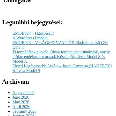
Támogatás
Legutóbbi bejegyzések
EMOB024 – H2ülyeség!
A WordPress Próbája:
EMOB023 – VILÁGSZENZÁCIÓ!! Eladták az első GM
EV1-t!
Ti formáltátok a jövőt. Olyan forradalmat csináltatok, amely
örökre emlékezetes marad. Köszönjük, Tesla Model S és
Model X!
Életed Legfontosabb Autója – Jason Cammisa (HAGERTY)
& Tesla Model S
Archívum
August 2026
June 2026
May 2026
April 2026
February 2026
January 2026