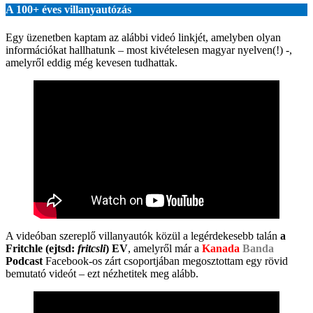
A 100+ éves villanyautózás
Egy üzenetben kaptam az alábbi videó linkjét, amelyben olyan
információkat hallhatunk – most kivételesen magyar nyelven(!) -,
amelyről eddig még kevesen tudhattak.
A videóban szereplő villanyautók közül a legérdekesebb talán
a
Fritchle (ejtsd:
fritcsli
) EV
, amelyről már a
Kanada
Banda
Podcast
Facebook-os zárt csoportjában megosztottam egy rövid
bemutató videót – ezt nézhetitek meg alább.