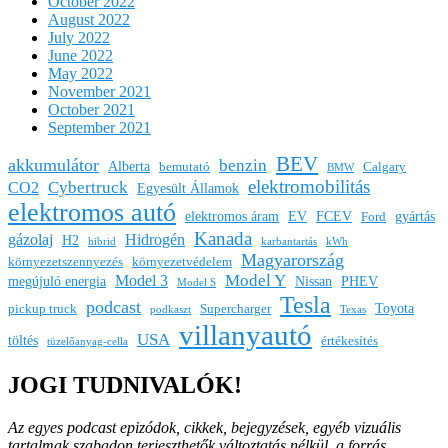
October 2022
August 2022
July 2022
June 2022
May 2022
November 2021
October 2021
September 2021
BEV
akkumulátor
benzin
Alberta
bemutató
Calgary
BMW
elektromobilitás
Cybertruck
CO2
Egyesült Államok
elektromos autó
elektromos áram
EV
FCEV
gyártás
Ford
Kanada
gázolaj
Hidrogén
H2
hibrid
karbantartás
kWh
Magyarország
környezetszennyezés
környezetvédelem
Model Y
Model 3
megújuló energia
Nissan
PHEV
Model S
Tesla
podcast
Toyota
pickup truck
Supercharger
podkaszt
Texas
villanyautó
USA
töltés
értékesítés
tüzelőanyag-cella
JOGI TUDNIVALÓK!
Az egyes podcast epizódok, cikkek, bejegyzések, egyéb vizuális
tartalmak szabadon terjeszthetők változtatás nélkül, a forrás