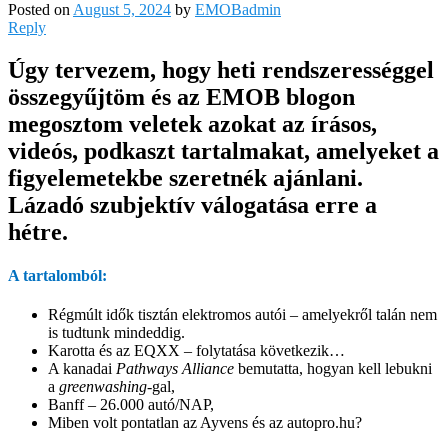
Posted on
August 5, 2024
by
EMOBadmin
Reply
Úgy tervezem, hogy heti rendszerességgel
összegyűjtöm és az EMOB blogon
megosztom veletek azokat az írásos,
videós, podkaszt tartalmakat, amelyeket a
figyelemetekbe szeretnék ajánlani.
Lázadó szubjektív válogatása erre a
hétre.
A tartalomból:
Régmúlt idők tisztán elektromos autói – amelyekről talán nem
is tudtunk mindeddig.
Karotta és az EQXX – folytatása következik…
A kanadai
Pathways Alliance
bemutatta, hogyan kell lebukni
a
greenwashing
-gal,
Banff – 26.000 autó/NAP,
Miben volt pontatlan az Ayvens és az autopro.hu?