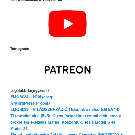
Támogatás
Legutóbbi bejegyzések
EMOB024 – H2ülyeség!
A WordPress Próbája:
EMOB023 – VILÁGSZENZÁCIÓ!! Eladták az első GM EV1-t!
Ti formáltátok a jövőt. Olyan forradalmat csináltatok, amely
örökre emlékezetes marad. Köszönjük, Tesla Model S és
Model X!
Életed Legfontosabb Autója – Jason Cammisa (HAGERTY) &