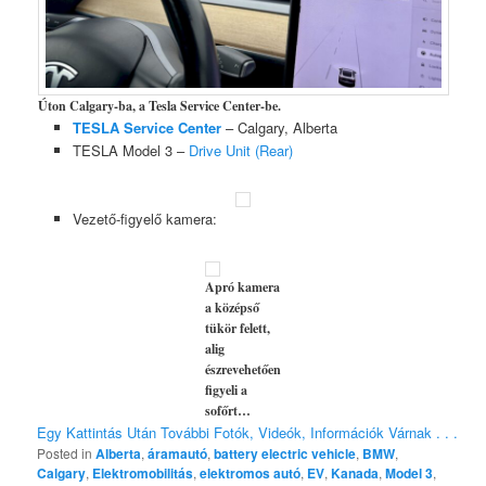
Úton Calgary-ba, a Tesla Service Center-be.
TESLA Service Center
– Calgary, Alberta
TESLA Model 3 –
Drive Unit (Rear)
Vezető-figyelő kamera:
Apró kamera
a középső
tükör felett,
alig
észrevehetően
figyeli a
sofőrt…
Egy Kattintás Után További Fotók, Videók, Információk Várnak . . .
Posted in
Alberta
,
áramautó
,
battery electric vehicle
,
BMW
,
Calgary
,
Elektromobilitás
,
elektromos autó
,
EV
,
Kanada
,
Model 3
,