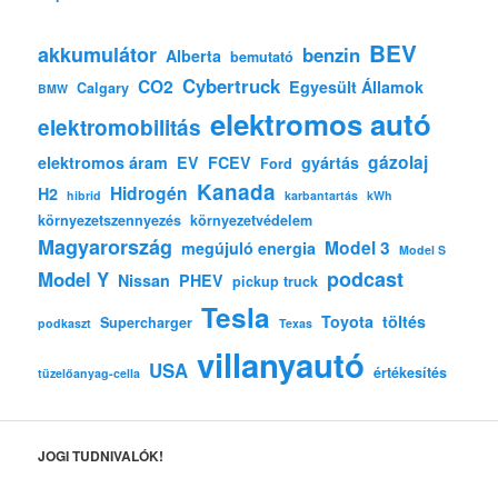
BEV
akkumulátor
benzin
Alberta
bemutató
Cybertruck
CO2
Egyesült Államok
Calgary
BMW
elektromos autó
elektromobilitás
gázolaj
elektromos áram
EV
FCEV
gyártás
Ford
Kanada
Hidrogén
H2
hibrid
karbantartás
kWh
környezetszennyezés
környezetvédelem
Magyarország
Model 3
megújuló energia
Model S
podcast
Model Y
Nissan
PHEV
pickup truck
Tesla
Toyota
töltés
Supercharger
podkaszt
Texas
villanyautó
USA
értékesítés
tüzelőanyag-cella
JOGI TUDNIVALÓK!