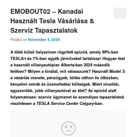
EMOBOUT02 – Kanadai
Használt Tesla Vásárlása &
Szerviz Tapasztalatok
Posted on
November 4, 2024
A több külső helyszínen rögzített epizód, amely 99%-ban
TESLA-t és 1%-ban egyéb járműveket tartalmaz! Hogyan fest
a használt villanyautópiac Alberta-ban 2024 második
felében? Milyen a kínálat, mit válasszunk? Használt Model 3:
a vásárlás menete, pénzügyek, töltés otthon és útközben,
kényelmi extrák és üzemeltetési költségek. Miért olcsóbb,
egyszerűbb, jobb villanyautóval az élet? Az epizód alatt
folyamatosan: szerviz ügymenet és személyes tapasztalatok
részletesen a
TESLA Service Center Calgary
-ban.