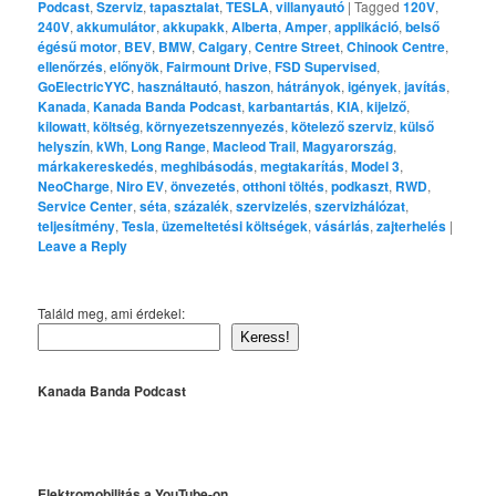
Podcast
,
Szerviz
,
tapasztalat
,
TESLA
,
villanyautó
|
Tagged
120V
,
240V
,
akkumulátor
,
akkupakk
,
Alberta
,
Amper
,
applikáció
,
belső
égésű motor
,
BEV
,
BMW
,
Calgary
,
Centre Street
,
Chinook Centre
,
ellenőrzés
,
előnyök
,
Fairmount Drive
,
FSD Supervised
,
GoElectricYYC
,
használtautó
,
haszon
,
hátrányok
,
igények
,
javítás
,
Kanada
,
Kanada Banda Podcast
,
karbantartás
,
KIA
,
kijelző
,
kilowatt
,
költség
,
környezetszennyezés
,
kötelező szerviz
,
külső
helyszín
,
kWh
,
Long Range
,
Macleod Trail
,
Magyarország
,
márkakereskedés
,
meghibásodás
,
megtakarítás
,
Model 3
,
NeoCharge
,
Niro EV
,
önvezetés
,
otthoni töltés
,
podkaszt
,
RWD
,
Service Center
,
séta
,
százalék
,
szervizelés
,
szervizhálózat
,
teljesítmény
,
Tesla
,
üzemeltetési költségek
,
vásárlás
,
zajterhelés
|
Leave a Reply
Találd meg, ami érdekel:
Keress!
Kanada Banda Podcast
Elektromobilitás a YouTube-on