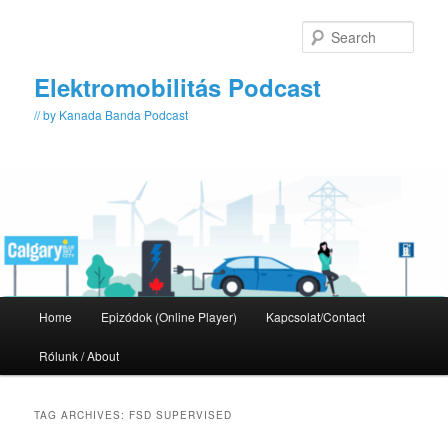
Skip
Skip
to
to
Sear
primary
secondary
content
content
Elektromobilitás Podcast
// by Kanada Banda Podcast
Main
Home
Epizódok (Online Player)
Kapcsolat/Contact
menu
Rólunk / About
TAG ARCHIVES:
FSD SUPERVISED