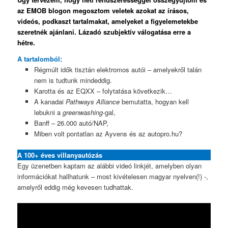
az EMOB blogon megosztom veletek azokat az írásos,
videós, podkaszt tartalmakat, amelyeket a figyelemetekbe
szeretnék ajánlani. Lázadó szubjektív válogatása erre a
hétre.
A tartalomból:
Régmúlt idők tisztán elektromos autói – amelyekről talán
nem is tudtunk mindeddig.
Karotta és az EQXX – folytatása következik…
A kanadai
Pathways Alliance
bemutatta, hogyan kell
lebukni a
greenwashing
-gal,
Banff – 26.000 autó/NAP,
Miben volt pontatlan az Ayvens és az autopro.hu?
A 100+ éves villanyautózás
Egy üzenetben kaptam az alábbi videó linkjét, amelyben olyan
információkat hallhatunk – most kivételesen magyar nyelven(!) -,
amelyről eddig még kevesen tudhattak.