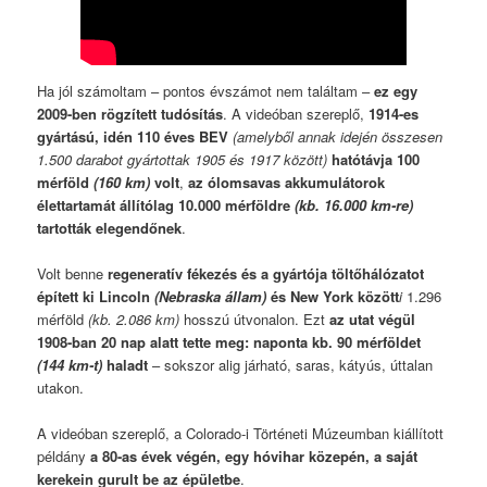
Ha jól számoltam – pontos évszámot nem találtam –
ez egy
2009-ben rögzített tudósítás
. A videóban szereplő,
1914-es
gyártású, idén 110 éves BEV
(amelyből annak idején összesen
1.500 darabot gyártottak 1905 és 1917 között)
hatótávja 100
mérföld
(160 km)
volt
,
az ólomsavas akkumulátorok
élettartamát állítólag 10.000 mérföldre
(kb. 16.000 km-re)
tartották elegendőnek
.
Volt benne
regeneratív fékezés és a gyártója töltőhálózatot
épített ki Lincoln
(Nebraska állam)
és New York között
i
1.296
mérföld
(kb. 2.086 km)
hosszú útvonalon. Ezt
az utat végül
1908-ban 20 nap alatt tette meg: naponta kb. 90 mérföldet
(144 km-t)
haladt
– sokszor alig járható, saras, kátyús, úttalan
utakon.
A videóban szereplő, a Colorado-i Történeti Múzeumban kiállított
példány
a 80-as évek végén, egy hóvihar közepén, a saját
kerekein gurult be az épületbe
.