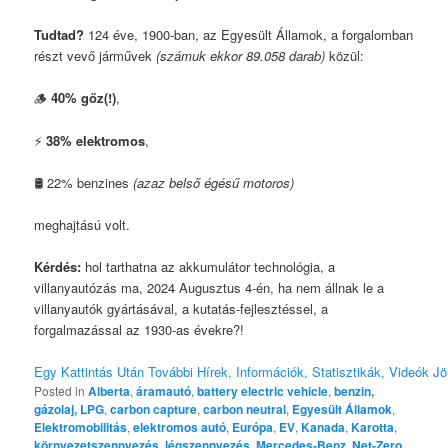
Tudtad?
124 éve, 1900-ban, az Egyesült Államok, a forgalomban
részt vevő járművek
(számuk ekkor 89.058 darab)
közül:
🪵
40% gőz(!)
,
⚡️
38% elektromos
,
🛢 22% benzines
(azaz belső égésű motoros)
meghajtású volt.
Kérdés:
hol tarthatna az akkumulátor technológia, a
villanyautózás ma, 2024 Augusztus 4-én, ha nem állnak le a
villanyautók gyártásával, a kutatás-fejlesztéssel, a
forgalmazással az 1930-as évekre?!
Egy Kattintás Után További Hírek, Információk, Statisztikák, Videók Jön
Posted in
Alberta
,
áramautó
,
battery electric vehicle
,
benzin,
gázolaj, LPG
,
carbon capture
,
carbon neutral
,
Egyesült Államok
,
Elektromobilitás
,
elektromos autó
,
Európa
,
EV
,
Kanada
,
Karotta
,
környezetszennyezés
,
légszennyezés
,
Mercedes-Benz
,
Net-Zero