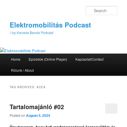
Skip
Skip
to
to
Sear
primary
secondary
content
content
Elektromobilitás Podcast
// by Kanada Banda Podcast
Main
Home
Epizódok (Online Player)
Kapcsolat/Contact
menu
Rólunk / About
TAG ARCHIVES:
ACEA
Tartalomajánló #02
Posted on
August 5, 2024
Úgy tervezem, hogy heti rendszerességgel összegyűjtöm és