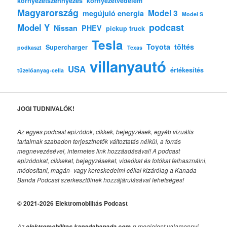
környezetszennyezés
környezetvédelem
Magyarország
Model 3
megújuló energia
Model S
podcast
Model Y
Nissan
PHEV
pickup truck
Tesla
Toyota
töltés
Supercharger
podkaszt
Texas
villanyautó
USA
értékesítés
tüzelőanyag-cella
JOGI TUDNIVALÓK!
Az egyes podcast epizódok, cikkek, bejegyzések, egyéb vizuális
tartalmak szabadon terjeszthetők változtatás nélkül, a forrás
megnevezésével, internetes link hozzáadásával!
A podcast
epizódokat, cikkeket, bejegyzéseket, videókat és fotókat felhasználni,
módosítani, magán- vagy kereskedelmi céllal kizárólag a Kanada
Banda Podcast szerkesztőinek hozzájárulásával lehetséges!
© 2021-2026 Elektromobilitás Podcast
Az
-n megjelent valamennyi
elektromobilitas.kanadabanada.com