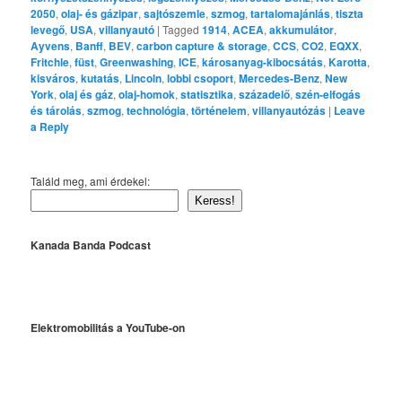
2050
,
olaj- és gázipar
,
sajtószemle
,
szmog
,
tartalomajánlás
,
tiszta
levegő
,
USA
,
villanyautó
|
Tagged
1914
,
ACEA
,
akkumulátor
,
Ayvens
,
Banff
,
BEV
,
carbon capture & storage
,
CCS
,
CO2
,
EQXX
,
Fritchle
,
füst
,
Greenwashing
,
ICE
,
károsanyag-kibocsátás
,
Karotta
,
kisváros
,
kutatás
,
Lincoln
,
lobbi csoport
,
Mercedes-Benz
,
New
York
,
olaj és gáz
,
olaj-homok
,
statisztika
,
századelő
,
szén-elfogás
és tárolás
,
szmog
,
technológia
,
történelem
,
villanyautózás
|
Leave
a Reply
Találd meg, ami érdekel:
Keress!
Kanada Banda Podcast
Elektromobilitás a YouTube-on