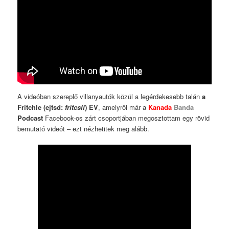
A videóban szereplő villanyautók közül a legérdekesebb talán
a
Fritchle (ejtsd:
fritcsli
) EV
, amelyről már a
Kanada
Banda
Podcast
Facebook-os zárt csoportjában megosztottam egy rövid
bemutató videót – ezt nézhetitek meg alább.