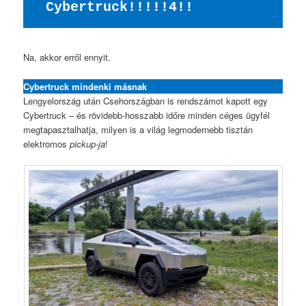
Cybertruck!!!!!4!!
Na, akkor erről ennyit.
Cybertruck mindenki másnak
Lengyelország után Csehországban is rendszámot kapott egy
Cybertruck – és rövidebb-hosszabb időre minden céges ügyfél
megtapasztalhatja, milyen is a világ legmodernebb tisztán
elektromos
pickup-ja
!