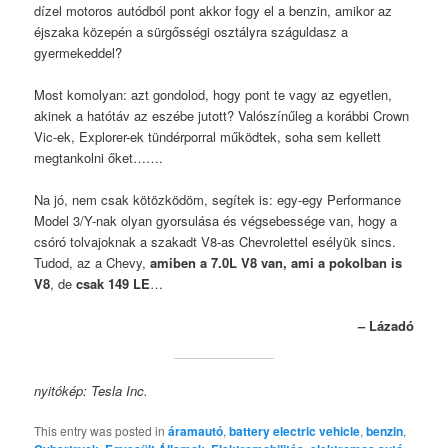
dízel motoros autódból pont akkor fogy el a benzin, amikor az
éjszaka közepén a sürgősségi osztályra száguldasz a
gyermekeddel?
Most komolyan: azt gondolod, hogy pont te vagy az egyetlen,
akinek a hatótáv az eszébe jutott? Valószínűleg a korábbi Crown
Vic-ek, Explorer-ek tündérporral működtek, soha sem kellett
megtankolni őket…….
Na jó, nem csak kötözködöm, segítek is: egy-egy Performance
Model 3/Y-nak olyan gyorsulása és végsebessége van, hogy a
csóró tolvajoknak a szakadt V8-as Chevrolettel esélyük sincs.
Tudod, az a Chevy,
amiben a 7.0L V8 van, ami a pokolban is
V8
, de
csak 149 LE
…
– Lázadó
nyitókép: Tesla Inc.
This entry was posted in
áramautó
,
battery electric vehicle
,
benzin
,