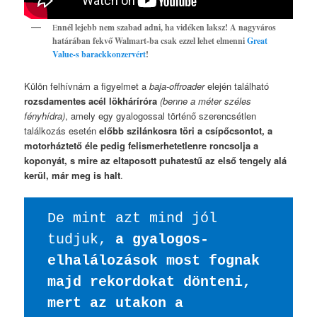
E
nnél lejebb nem szabad adni, ha vidéken laksz! A nagyváros
határában fekvő Walmart-ba csak ezzel lehet elmenni
Great
Value-s barackkonzervért
!
Külön felhívnám a figyelmet a
baja-offroader
elején található
rozsdamentes acél lökháríróra
(benne a méter széles
fényhídra)
, amely egy gyalogossal történő szerencsétlen
találkozás esetén
előbb szilánkosra töri a csípőcsontot, a
motorháztető éle pedig felismerhetetlenre roncsolja a
koponyát, s mire az eltaposott puhatestű az első tengely alá
kerül, már meg is halt
.
De mint azt mind jól 
tudjuk, 
a gyalogos-
elhalálozások most fognak 
majd rekordokat dönteni, 
mert az utakon a 