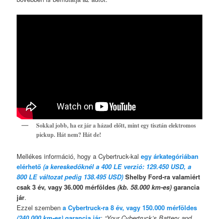
Sokkal jobb, ha ez jár a házad előtt, mint egy tisztán elektromos
pickup. Hát nem? Hát de!
Mellékes információ, hogy a Cybertruck-kal
egy árkategóriában
elérhető
(a kereskedőknél a 400 LE verzió: 129.450 USD, a
800 LE változat pedig 138.495 USD)
Shelby Ford-ra valamiért
csak 3 év, vagy 36.000 mérföldes
(kb. 58.000 km-es)
garancia
jár
.
Ezzel szemben
a Cybertruck-ra 8 év, vagy 150.000 mérföldes
(240.000 km-es)
garancia jár
:
“Your Cybertruck’s Battery and