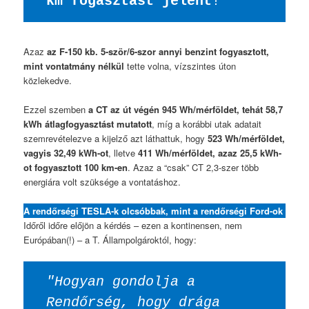
km fogasztást jelent
!
Azaz
az F-150 kb. 5-ször/6-szor annyi benzint fogyasztott,
mint vontatmány nélkül
tette volna, vízszintes úton
közlekedve.
Ezzel szemben
a CT az út végén 945 Wh/mérföldet, tehát 58,7
kWh átlagfogyasztást mutatott
, míg a korábbi utak adatait
szemrevételezve a kijelző azt láthattuk, hogy
523 Wh/mérföldet,
vagyis 32,49 kWh-ot
, lletve
411 Wh/mérföldet, azaz 25,5 kWh-
ot fogyasztott 100 km-en
. Azaz a “csak” CT 2,3-szer több
energiára volt szüksége a vontatáshoz.
A rendőrségi TESLA-k olcsóbbak, mint a rendőrségi Ford-ok
Időről időre előjön a kérdés – ezen a kontinensen, nem
Európában(!) – a T. Állampolgároktól, hogy:
"Hogyan gondolja a 
Rendőrség, hogy drága 