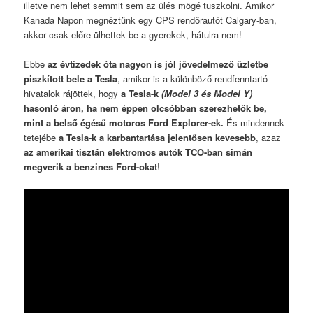
illetve nem lehet semmit sem az ülés mögé tuszkolni. Amikor
Kanada Napon megnéztünk egy CPS rendőrautót Calgary-ban,
akkor csak előre ülhettek be a gyerekek, hátulra nem!
Ebbe
az évtizedek óta nagyon is jól jövedelmező üzletbe
piszkított bele a Tesla
, amikor is a különböző rendfenntartó
hivatalok rájöttek, hogy
a Tesla-k
(Model 3 és Model Y)
hasonló áron, ha nem éppen olcsóbban szerezhetők be,
mint a belső égésű motoros Ford Explorer-ek.
És mindennek
tetejébe
a Tesla-k a karbantartása jelentősen kevesebb
, azaz
az amerikai tisztán elektromos autók TCO-ban simán
megverik a benzines Ford-okat
!