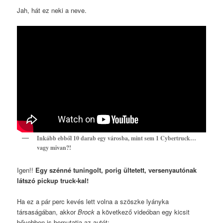
Jah, hát ez neki a neve.
Inkább ebből 10 darab egy városba, mint sem 1 Cybertruck…
vagy mivan?!
Igen!!
Egy szénné tuningolt, porig ültetett, versenyautónak
látszó pickup truck-kal!
Ha ez a pár perc kevés lett volna a szöszke lyányka
társaságában, akkor
Brock
a következő videóban egy kicsit
bővebben is bemutatja az autót: