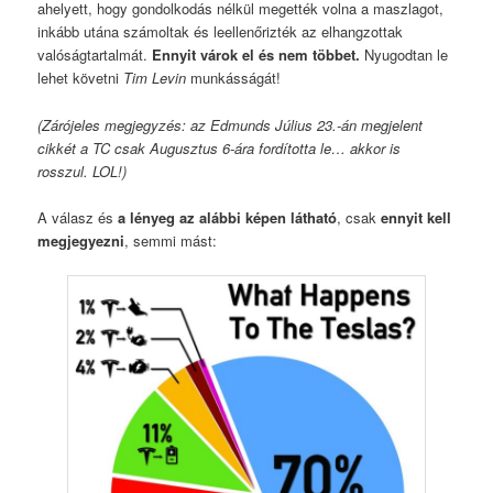
ahelyett, hogy gondolkodás nélkül megették volna a maszlagot,
inkább utána számoltak és leellenőrizték az elhangzottak
valóságtartalmát.
Ennyit várok el és nem többet.
Nyugodtan le
lehet követni
Tim Levin
munkásságát!
(Zárójeles megjegyzés: az Edmunds Július 23.-án megjelent
cikkét a TC csak Augusztus 6-ára fordította le… akkor is
rosszul. LOL!)
A válasz és
a lényeg az alábbi képen látható
, csak
ennyit kell
megjegyezni
, semmi mást: