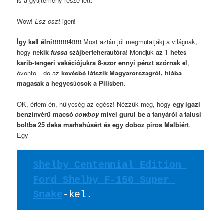
is a gyűjtemény része lett.
Wow!
Esz oszt
igen!
Így kell élni!!!!!!!!4!!!!!
Most aztán jól megmutatjákj a világnak,
hogy
nekik
fussa
szájberteherautóra
! Mondjuk
az 1 hetes
karib-tengeri vakációjukra 8-szor ennyi pénzt szórnak el
,
évente – de az
kevésbé látszik Magyarországról, hiába
magasak a hegycsúcsok a Pilisben
.
OK, értem én, hülyeség az egész! Nézzük meg, hogy
egy igazi
benzinvérű macsó
cowboy
mivel gurul be a tanyáról a falusi
boltba 25 deka marhahúsért és egy doboz piros Malbiért
.
Egy
Shelby Centennial Edition 
Ford Shelby F-150 Super 
Snake
-kel.