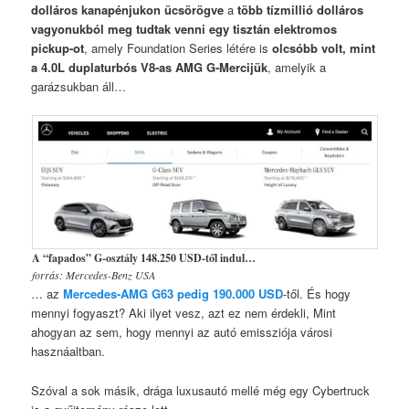
dolláros kanapénjukon ücsörögve
a
több tízmillió dolláros
vagyonukból meg tudtak venni egy tisztán elektromos
pickup-ot
, amely Foundation Series létére is
olcsóbb volt, mint
a 4.0L duplaturbós V8-as AMG G-Mercijük
, amelyik a
garázsukban áll…
A “fapados” G-osztály 148.250 USD-től indul…
forrás: Mercedes-Benz USA
… az
Mercedes-AMG G63 pedig 190.000 USD
-től. És hogy
mennyi fogyaszt? Aki ilyet vesz, azt ez nem érdekli, Mint
ahogyan az sem, hogy mennyi az autó emissziója városi
hasznáaltban.
Szóval a sok másik, drága luxusautó mellé még egy Cybertruck