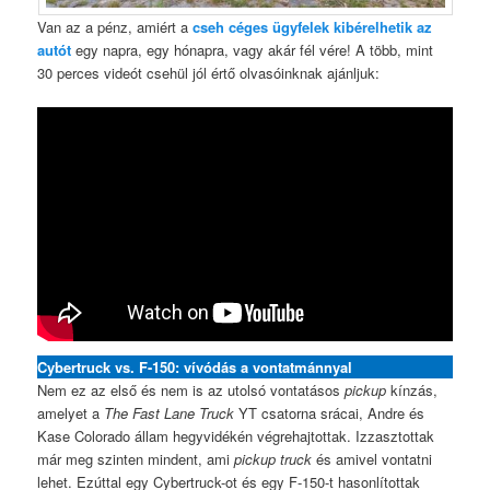
Van az a pénz, amiért a
cseh céges ügyfelek kibérelhetik az
autót
egy napra, egy hónapra, vagy akár fél vére! A több, mint
30 perces videót csehül jól értő olvasóinknak ajánljuk:
Cybertruck vs. F-150: vívódás a vontatmánnyal
Nem ez az első és nem is az utolsó vontatásos
pickup
kínzás,
amelyet a
The Fast Lane Truck
YT csatorna srácai, Andre és
Kase Colorado állam hegyvidékén végrehajtottak. Izzasztottak
már meg szinten mindent, ami
pickup truck
és amivel vontatni
lehet. Ezúttal egy Cybertruck-ot és egy F-150-t hasonlítottak