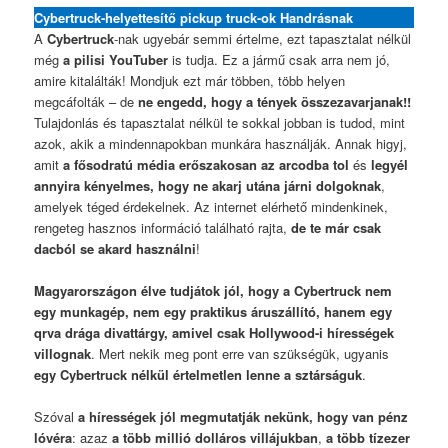
Cybertruck-helyettesítő pickup truck-ok Handrásnak
A
Cybertruck
-nak ugyebár semmi értelme, ezt tapasztalat nélkül
még
a pilisi YouTuber
is tudja. Ez a jármű csak arra nem jó,
amire kitalálták! Mondjuk ezt már többen, több helyen
megcáfolták – de
ne engedd, hogy a tények összezavarjanak!!
Tulajdonlás és tapasztalat nélkül te sokkal jobban is tudod, mint
azok, akik a mindennapokban munkára használják. Annak higyj,
amit
a fősodratú média erőszakosan az arcodba tol
és
legyél
annyira kényelmes, hogy ne akarj utána járni dolgoknak
,
amelyek téged érdekelnek. Az internet elérhető mindenkinek,
rengeteg hasznos információ található rajta,
de te már csak
dacból se akard használni
!
Magyarországon élve tudjátok jól, hogy a Cybertruck nem
egy munkagép, nem egy praktikus áruszállító, hanem egy
qrva drága divattárgy, amivel csak Hollywood-i hírességek
villognak
. Mert nekik meg pont erre van szükségük, ugyanis
egy Cybertruck nélkül értelmetlen lenne a sztárságuk
.
Szóval
a hírességek jól megmutatják nekünk, hogy van pénz
lóvéra
: azaz
a több millió dolláros villájukban
,
a több tízezer