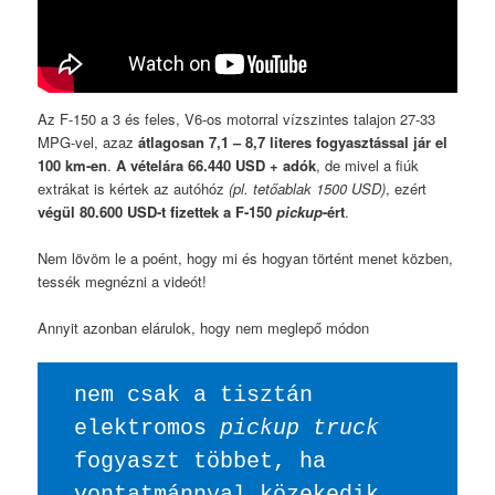
Az F-150 a 3 és feles, V6-os motorral vízszintes talajon 27-33
MPG-vel, azaz
átlagosan 7,1 – 8,7 literes fogyasztással jár el
100 km-en
.
A vételára 66.440 USD + adók
, de mivel a fiúk
extrákat is kértek az autóhóz
(pl. tetőablak 1500 USD)
, ezért
végül 80.600 USD-t fizettek a F-150
pickup
-ért
.
Nem lövöm le a poént, hogy mi és hogyan történt menet közben,
tessék megnézni a videót!
Annyit azonban elárulok, hogy nem meglepő módon
nem csak a tisztán 
elektromos 
pickup truck
fogyaszt többet, ha 
vontatmánnyal közekedik, 