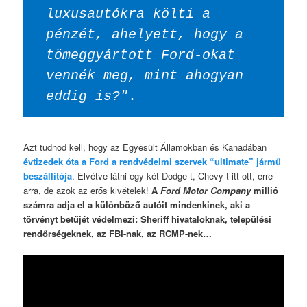
luxusautókra költi a 
pénzét, ahelyett, hogy a 
tömeggyártott Ford-okat 
vennék meg, mint ahogyan 
eddig is?"
.
Azt tudnod kell, hogy az Egyesült Államokban és Kanadában
évtizedek óta a Ford a rendvédelmi szervek “ultimate” jármű
beszállítója
. Elvétve látni egy-két Dodge-t, Chevy-t itt-ott, erre-
arra, de azok az erős kivételek!
A
Ford Motor Company
millió
számra adja el a különböző autóit mindenkinek, aki a
törvényt betűjét védelmezi: Sheriff hivataloknak, települési
rendőrségeknek, az FBI-nak, az RCMP-nek…