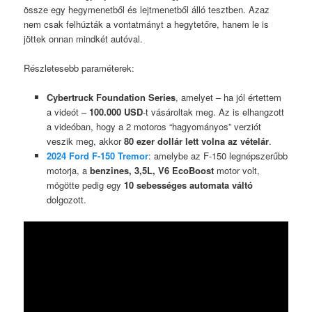
össze egy hegymenetből és lejtmenetből álló tesztben. Azaz
nem csak felhúzták a vontatmányt a hegytetőre, hanem le is
jöttek onnan mindkét autóval.
Részletesebb paraméterek:
Cybertruck Foundation Series
, amelyet – ha jól értettem
a videót –
100.000 USD
-t vásároltak meg. Az is elhangzott
a videóban, hogy a 2 motoros “hagyományos” verziót
veszik meg, akkor
80 ezer dollár lett volna az vételár
.
2024 Ford F-150 Tremor
: amelybe az F-150 legnépszerűbb
motorja, a
benzines, 3,5L, V6 EcoBoost
motor volt,
mögötte pedig egy
10 sebességes automata váltó
dolgozott.