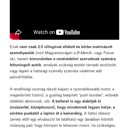
Ezek
nem csak 2-3 villogóval ellátott és körbe matricázott
személyautók
(mint Magyarországon a B-Mercik, vagy Focus-
ok)
, hanem
kimondottan a rendvédelmi szerveknek számára
feltuningolt autók
, amelyek szükség esetén támadó eszközök,
vagy éppen a hatósági személy számára védelmet adó
páncél/lőállás.
A rendőrségi csomag részét képezi a nyomatékosabb motor, a
megerősített futómű, a gyárilag beépített “push bumber”, erősebb
oldalfalú abroncsok, stb.
A belteret is úgy alakítják ki
(műszerfal, középkonzol)
, hogy mindennek legyen helye: a
sörétes puskától a lapton át a kamerákig.
A hátsó üléssor
(amely előtt egy elválasztó fal található)
egy darabban kiöntött
műanyag pad, hogy könnyen le lehessen mosni, ha szükséges,