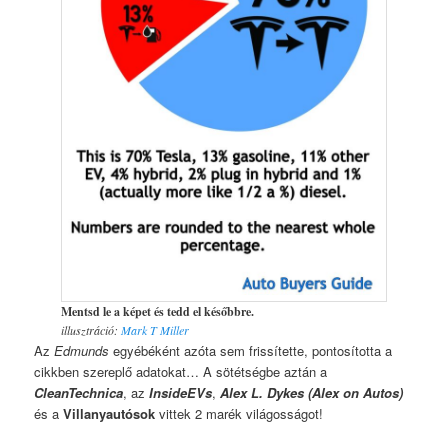
Mentsd le a képet és tedd el későbbre.
illusztráció:
Mark T Miller
Az
Edmunds
egyébéként azóta sem frissítette, pontosította a
cikkben szereplő adatokat… A sötétségbe aztán a
CleanTechnica
, az
InsideEVs
,
Alex L. Dykes (Alex on Autos)
és a
Villanyautósok
vittek 2 marék világosságot!