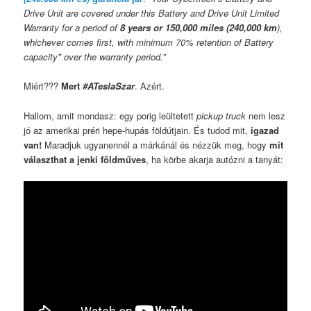
Drive Unit are covered under this Battery and Drive Unit Limited
Warranty for a period of
8 years or 150,000 miles (240,000 km
),
whichever comes first, with minimum 70% retention of Battery
capacity* over the warranty period.”
Miért???
Mert
#ATeslaSzar
. Azért.
Hallom, amit mondasz: egy porig leültetett
pickup truck
nem lesz
jó az amerikai préri hepe-hupás földútjain. És tudod mit,
igazad
van!
Maradjuk ugyanennél a márkánál és nézzük meg, hogy
mit
választhat a jenki földműves
, ha körbe akarja autózni a tanyát: