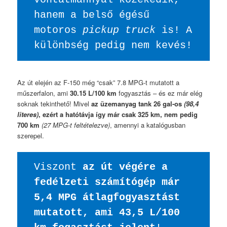
hanem a belső égésű 
motoros 
pickup truck
 is! A 
különbség pedig nem kevés!
Az út elején az F-150 még “csak” 7.8 MPG-t mutatott a
műszerfalon, ami
30.15 L/100 km
fogyasztás – és ez már elég
soknak tekinthető! Mivel
az üzemanyag tank 26 gal-os
(98,4
literes)
, ezért a hatótávja így már csak 325 km, nem pedig
700 km
(27 MPG-t feltételezve)
, amennyi a katalógusban
szerepel.
Viszont 
az út végére a 
fedélzeti számítógép már 
5,4 MPG átlagfogyasztást 
mutatott, ami 43,5 L/100 