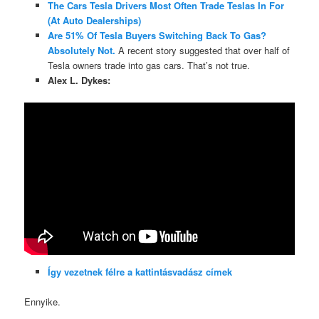
The Cars Tesla Drivers Most Often Trade Teslas In For
(At Auto Dealerships)
Are 51% Of Tesla Buyers Switching Back To Gas?
Absolutely Not.
A recent story suggested that over half of
Tesla owners trade into gas cars. That’s not true.
Alex L. Dykes:
Így vezetnek félre a kattintásvadász címek
Ennyike.