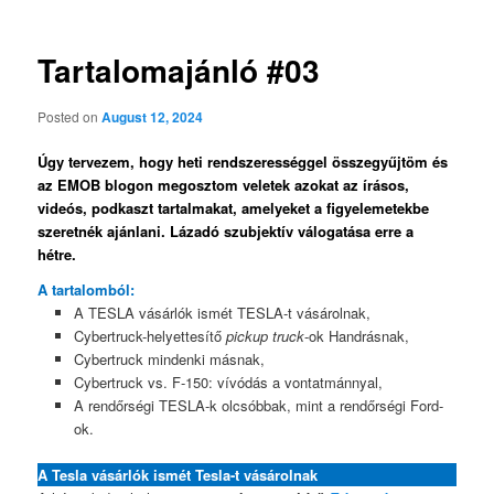
Tartalomajánló #03
Posted on
August 12, 2024
Úgy tervezem, hogy heti rendszerességgel összegyűjtöm és
az EMOB blogon megosztom veletek azokat az írásos,
videós, podkaszt tartalmakat, amelyeket a figyelemetekbe
szeretnék ajánlani. Lázadó szubjektív válogatása erre a
hétre.
A tartalomból:
A TESLA vásárlók ismét TESLA-t vásárolnak,
Cybertruck-helyettesítő
pickup truck
-ok Handrásnak,
Cybertruck mindenki másnak,
Cybertruck vs. F-150: vívódás a vontatmánnyal,
A rendőrségi TESLA-k olcsóbbak, mint a rendőrségi Ford-
ok.
A Tesla vásárlók ismét Tesla-t vásárolnak