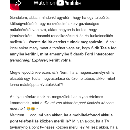
Gondolom, abban mindenki egyetért, hogy ha egy település
költségvetéséről, egy rendvédelmi szerv gazdaságos
működéséről van szó, akkor nagyon is fontos, hogy
járművenként – hasonló rendelkezésre állás és funkcionalitás
mellett(!) –
évente dollár ezreket tudnak megspórolni
. A sok
kicsi sokra megy miatt a történet vége az, hogy
6 db Tesla fog
annyiba kerülni, mint amennyibe 5 darab Ford Interceptor
(rendőrségi Explorer)
került volna
.
Meg-e lepődtünk-e ezen,
eh
? Nem. Ha a magánszemélynek is
olcsóbb egy Tesla megvásárlása és üzemeltetése, akkor miért
lenne másképp a hivatalokkal?!
Az ilyen hírekre szoktak megszületni az olyan értelmes
kommentek, mint a
“De mi van akkor ha pont üldözés közben
merül le?
“
…
Nemtom
… ööö,
mi van akkor, ha a mobiltelefonod akkuja
pont telefonálás közben merül le?
Mi van akkor, ha a TV
távirányítója pont tv-nézés közben merül le? Mi lesz akkor, ha a