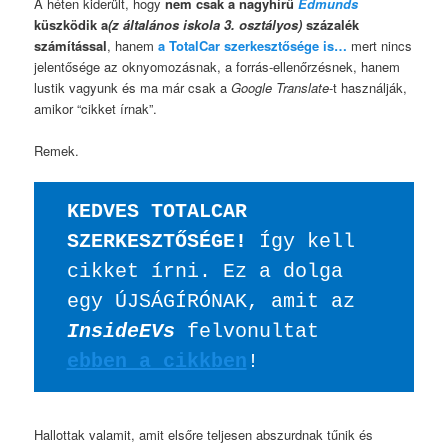
A héten kiderült, hogy
nem csak a nagyhírű
Edmunds
küszködik a
(z általános iskola 3. osztályos)
százalék
számítással
, hanem
a TotalCar szerkesztősége is…
mert nincs
jelentősége az oknyomozásnak, a forrás-ellenőrzésnek, hanem
lustik vagyunk és ma már csak a
Google Translate
-t használják,
amikor “cikket írnak”.
Remek.
KEDVES TOTALCAR 
SZERKESZTŐSÉGE!
 Így kell 
cikket írni. Ez a dolga 
egy ÚJSÁGÍRÓNAK, amit az 
InsideEVs
 felvonultat 
ebben a cikkben
! 
Hallottak valamit, amit elsőre teljesen abszurdnak tűnik és