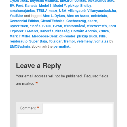
Cybertruck
,
Egyesült Államok
,
Elektromobilitás
,
elektromos autó
,
EV
,
Ford
,
Kanada
,
Model 3
,
Model Y
,
pickup
,
Shelby
,
tartalomajánlás
,
TESLA
,
teszt
,
USA
,
villanyautó
,
Villanyautósok.hu
,
YouTube
and tagged
Alex L. Dykes
,
Alex on Autos
,
celebritás
,
Centennial Edition
,
CleanTEchnica
,
Csehország
,
csere
,
Cybertruck
,
eladás
,
F-150
,
F-250
,
félinformáció
,
félrevezetés
,
Ford
Explorer
,
G-Merci
,
Handrás
,
híresség
,
Horváth András
,
kritika
,
Mark T Miller
,
Mercedes-Benz
,
off-roader
,
pickup truck
,
Pilis
,
rendőrautó
,
Super Baja
,
Totalcar
,
Tremor
,
vélemény
,
vontatás
by
EMOBadmin
. Bookmark the
permalink
.
Leave a Reply
Your email address will not be published.
Required fields
*
are marked
*
Comment