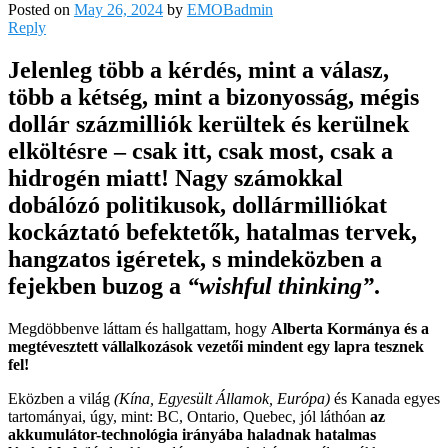
Posted on
May 26, 2024
by
EMOBadmin
Reply
Jelenleg több a kérdés, mint a válasz,
több a kétség, mint a bizonyosság, mégis
dollár százmilliók kerültek és kerülnek
elköltésre – csak itt, csak most, csak a
hidrogén miatt! Nagy számokkal
dobálózó politikusok, dollármilliókat
kockáztató befektetők, hatalmas tervek,
hangzatos igéretek, s mindeközben a
fejekben buzog a
“wishful thinking”
.
Megdöbbenve láttam és hallgattam, hogy
Alberta Kormánya és a
megtévesztett vállalkozások vezetői mindent egy lapra tesznek
fel!
Eközben a világ
(Kína, Egyesült Államok, Európa)
és Kanada egyes
tartományai, úgy, mint: BC, Ontario, Quebec, jól láthóan
az
akkumulátor-technológia irányába haladnak hatalmas