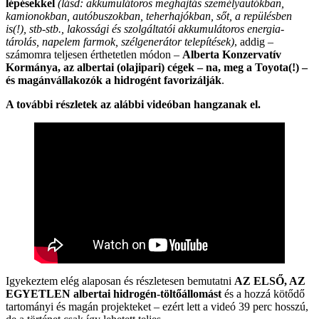
lépésekkel
(lásd: akkumulátoros meghajtás személyautókban,
kamionokban, autóbuszokban, teherhajókban, sőt, a repülésben
is(!), stb-stb., lakossági és szolgáltatói akkumulátoros energia-
tárolás, napelem farmok, szélgenerátor telepítések)
, addig –
számomra teljesen érthetetlen módon –
Alberta Konzervatív
Kormánya, az albertai (olajipari) cégek – na, meg a Toyota(!) –
és magánvállakozók a hidrogént favorizálják
.
A további részletek az alábbi videóban hangzanak el.
Igyekeztem elég alaposan és részletesen bemutatni
AZ ELSŐ, AZ
EGYETLEN albertai hidrogén-töltőállomást
és a hozzá kötődő
tartományi és magán projekteket – ezért lett a videó 39 perc hosszú,