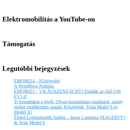
Elektromobilitás a YouTube-on
Támogatás
Legutóbbi bejegyzések
EMOB024 – H2ülyeség!
A WordPress Próbája:
EMOB023 – VILÁGSZENZÁCIÓ!! Eladták az első GM
EV1-t!
Ti formáltátok a jövőt. Olyan forradalmat csináltatok, amely
örökre emlékezetes marad. Köszönjük, Tesla Model S és
Model X!
Életed Legfontosabb Autója – Jason Cammisa (HAGERTY)
& Tesla Model S