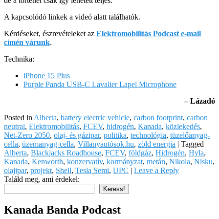
de a történet csak így lehetett teljes.
A kapcsolódó linkek a videó alatt találhatók.
Kérdéseket, észrevételeket az
Elektromobilitás Podcast e-mail
címén várunk
.
Technika:
iPhone 15 Plus
Purple Panda USB-C Lavalier Lapel Microphone
– Lázadó
Posted in
Alberta
,
battery electric vehicle
,
carbon footprint
,
carbon
neutral
,
Elektromobilitás
,
FCEV
,
hidrogén
,
Kanada
,
közlekedés
,
Net-Zero 2050
,
olaj- és gázipar
,
politika
,
technológia
,
tüzelőanyag-
cella
,
üzemanyag-cella
,
Villanyautósok.hu
,
zöld energia
|
Tagged
Alberta
,
Blackjacks Roadhouse
,
FCEV
,
földgáz
,
Hidrogén
,
Hyla
,
Kanada
,
Kenworth
,
konzervatív
,
kormányzat
,
metán
,
Nikola
,
Nisku
,
olajipar
,
projekt
,
Shell
,
Tesla Semi
,
UPC
|
Leave a Reply
Találd meg, ami érdekel:
Keress!
Kanada Banda Podcast