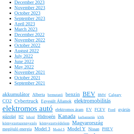
December 2023
November 2023
October 2023
September 2023
April 2023
March 2023
December 2022
November 2022
October 2022
August 2022
July 2022
June 2022
May 2022
November 2021
October 2021
September 2021
BEV
akkumulátor
benzin
Alberta
bemutató
Calgary
BMW
elektromobilitás
Cybertruck
CO2
Egyesült Államok
elektromos autó
elektromos áram
EV
FCEV
gyártás
Ford
Kanada
gázolaj
Hidrogén
H2
hibrid
karbantartás
kWh
Magyarország
környezetszennyezés
környezetvédelem
Model Y
Model 3
megújuló energia
Nissan
PHEV
Model S