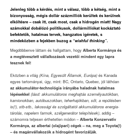
Jelenleg több a kérdés, mint a válasz, több a kétség, mint a
bizonyosság, mégis dollár százmilliók kerültek és kerülnek
elköltésre – csak itt, csak most, csak a hidrogén miatt! Nagy
számokkal dobálózó politikusok, dollármilliókat kockáztató
befektetők, hatalmas tervek, hangzatos igéretek, s
mindeközben a fejekben buzog a
“wishful thinking”
.
Megdöbbenve láttam és hallgattam, hogy
Alberta Kormánya és
a megtévesztett vállalkozások vezetői mindent egy lapra
tesznek fel!
Eközben a világ
(Kína, Egyesült Államok, Európa)
és Kanada
egyes tartományai, úgy, mint: BC, Ontario, Quebec, jól láthóan
az akkumulátor-technológia irányába haladnak hatalmas
lépésekkel
(lásd: akkumulátoros meghajtás személyautókban,
kamionokban, autóbuszokban, teherhajókban, sőt, a repülésben
is(!), stb-stb., lakossági és szolgáltatói akkumulátoros energia-
tárolás, napelem farmok, szélgenerátor telepítések)
, addig –
számomra teljesen érthetetlen módon –
Alberta Konzervatív
Kormánya, az albertai (olajipari) cégek – na, meg a Toyota(!)
– és magánvállakozók a hidrogént favorizálják
.