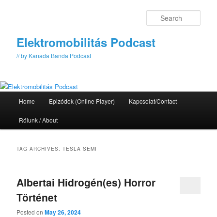
Skip
Skip
to
to
Sear
primary
secondary
content
content
Elektromobilitás Podcast
// by Kanada Banda Podcast
Main
Home
Epizódok (Online Player)
Kapcsolat/Contact
menu
Rólunk / About
TAG ARCHIVES:
TESLA SEMI
Albertai Hidrogén(es) Horror
Történet
Posted on
May 26, 2024