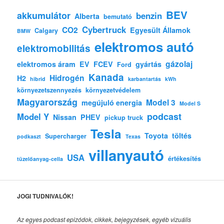
BEV
akkumulátor
benzin
Alberta
bemutató
Cybertruck
CO2
Egyesült Államok
Calgary
BMW
elektromos autó
elektromobilitás
gázolaj
elektromos áram
EV
FCEV
gyártás
Ford
Kanada
Hidrogén
H2
hibrid
karbantartás
kWh
környezetszennyezés
környezetvédelem
Magyarország
Model 3
megújuló energia
Model S
podcast
Model Y
Nissan
PHEV
pickup truck
Tesla
Toyota
töltés
Supercharger
podkaszt
Texas
villanyautó
USA
értékesítés
tüzelőanyag-cella
JOGI TUDNIVALÓK!
Az egyes podcast epizódok, cikkek, bejegyzések, egyéb vizuális