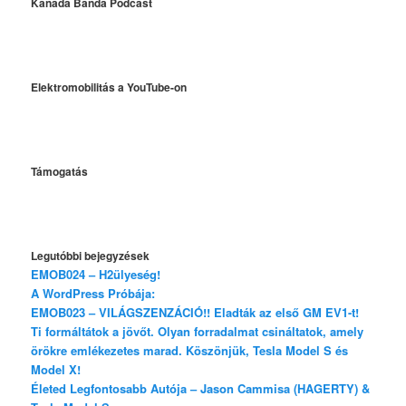
Kanada Banda Podcast
Elektromobilitás a YouTube-on
Támogatás
Legutóbbi bejegyzések
EMOB024 – H2ülyeség!
A WordPress Próbája:
EMOB023 – VILÁGSZENZÁCIÓ!! Eladták az első GM EV1-t!
Ti formáltátok a jövőt. Olyan forradalmat csináltatok, amely
örökre emlékezetes marad. Köszönjük, Tesla Model S és
Model X!
Életed Legfontosabb Autója – Jason Cammisa (HAGERTY) &