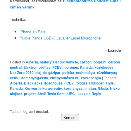
Kérdéseket, észrevételeket az
Elektromobilitás Podcast e-mail
címén várunk
.
Technika:
iPhone 15 Plus
Purple Panda USB-C Lavalier Lapel Microphone
– Lázadó
Posted in
Alberta
,
battery electric vehicle
,
carbon footprint
,
carbon
neutral
,
Elektromobilitás
,
FCEV
,
hidrogén
,
Kanada
,
közlekedés
,
Net-Zero 2050
,
olaj- és gázipar
,
politika
,
technológia
,
tüzelőanyag-
cella
,
üzemanyag-cella
,
Villanyautósok.hu
,
zöld energia
|
Tagged
Alberta
,
Blackjacks Roadhouse
,
FCEV
,
földgáz
,
Hidrogén
,
Hyla
,
Kanada
,
Kenworth
,
konzervatív
,
kormányzat
,
metán
,
Nikola
,
Nisku
,
olajipar
,
projekt
,
Shell
,
Tesla Semi
,
UPC
|
Leave a Reply
Találd meg, ami érdekel:
Keress!