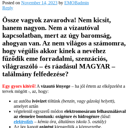
Posted on
November 14, 2023
by
EMOBadmin
Reply
Össze vagyok zavarodva! Nem kicsit,
hanem nagyon. Nem a vízautóval
kapcsolatban, mert az úgy baromság,
ahogyan van. Az nem világos a számomra,
hogy végülis akkor kinek a nevéhez
fűződik eme forradalmi, szenzációs,
világraszóló – és ráadásul MAGYAR –
találmány felfedezése?
Egy gyors kitérő!
A
vízautó lényege
– ha jól értem az elképzelést a
tervek mögött -, az, hogy:
az autóba
ivóvizet
töltünk
(benzin, vagy gázolaj helyett)
,
amelyet aztán
végtelenül egyszerű módon
elektromosáram felhasználásval
az elemeire bontunk: oxigénre és hidrogénre
(lásd:
elektrolízis
– kémia óra, általános iskola 5. osztály)
Az így kapott
oxigént
kiengedjük a környezetbe,