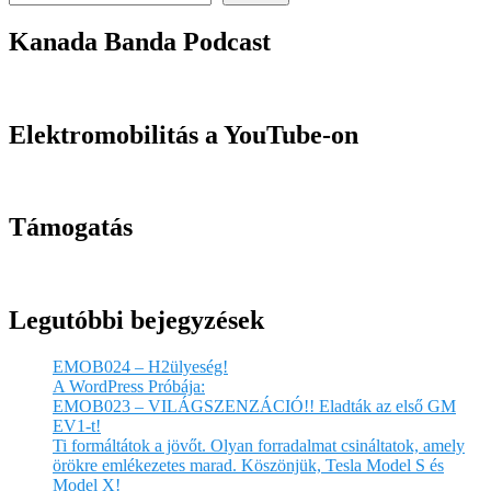
Kanada Banda Podcast
Elektromobilitás a YouTube-on
Támogatás
Legutóbbi bejegyzések
EMOB024 – H2ülyeség!
A WordPress Próbája:
EMOB023 – VILÁGSZENZÁCIÓ!! Eladták az első GM
EV1-t!
Ti formáltátok a jövőt. Olyan forradalmat csináltatok, amely
örökre emlékezetes marad. Köszönjük, Tesla Model S és
Model X!