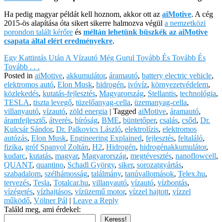
Ha pedig magyar példát kell hoznom, akkor ott az
aiMotive
. A cég
2015-ös alapítása óta sikert sikerre halmozva végül
a nemzetközi
porondon talált kérőre
és
méltán lehetünk büszkék az aiMotive
csapata által elért eredményekre
.
Egy Kattintás Után A Vízautó Még Gurul Tovább És Tovább És
Tovább . . .
Posted in
aiMotive
,
akkumulátor
,
áramautó
,
battery electric vehicle
,
elektromos autó
,
Elon Musk
,
hidrogén
,
ivóvíz
,
környezetvédelem
,
közlekedés
,
kutatás-fejlesztés
,
Magyarország
,
Stellantis
,
technológia
,
TESLA
,
tiszta levegő
,
tüzelőanyag-cella
,
üzemanyag-cella
,
villanyautó
,
vízautó
,
zöld energia
|
Tagged
aiMotive
,
áramautó
,
áramfejlesztő
,
átverés
,
bíróság
,
BME
,
büntetőper
,
csalás
,
csőd
,
Dr.
Kulcsár Sándor
,
Dr. Palkovics László
,
elektrolízis
,
elektromos
autózás
,
Elon Musk
,
Engineering Explained
,
fejlesztés
,
feltaláló
,
fizika
,
gróf Spanyol Zoltán
,
H2
,
Hidrogén
,
hidrogénakkumulátor
,
kudarc
,
kutatás
,
magyar
,
Magyarország
,
megtévesztés
,
nanoflowcell
,
QUANT
,
quantino
,
Schadl György
,
siker
,
sorozatgyártás
,
szabadalom
,
szélhámosság
,
találmány
,
tanúvallomások
,
Telex.hu
,
tervezés
,
Tesla
,
Totalcar.hu
,
villanyautó
,
vízautó
,
vízbontás
,
vízégetés
,
vízhajtásos
,
vízüzemű motor
,
vízzel hajtott
,
vízzel
működő
,
Völner Pál
|
Leave a Reply
Találd meg, ami érdekel:
Keress!