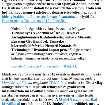
a legnagyobb megdöbbenésre
nem gróf Spanyol Zoltán, hanem
Dr. Kulcsár Sándor dobott be a köztudatba
– sajnos,
azóta sem
tudjuk, hogy mennyi adóforint elégetését követően
: ez volt
a
hidrogénakkumulátoros autó, vagy áramautó
, amelyről
Zách
Dani írt még a Totalcar-on 2012. Júniusában
:
Kulcsár úr cége több évi kutatás során,
a Magyar
Tudományos Akadémia Műszaki Fizikai és
Anyagtudományi Kutatóintézete, illetve a Műszaki
Egyetem Gépjárművek Tanszéke
közreműködésével, a Nemzeti Kutatási és
Technológiai Hivataltól kapott pénzből
fejlesztette ki
az úgynevezett hidrogénakkumulátort, vagyis a
hidrogén termelő és tároló rendszer rendszer lelkét.
Kipróbáltuk a vízzel hajtott autót – TotalcAR
Mindezek a sorok
ma már tehát 11 évesek is elmúltak
. Ennyi idő
alatt lett egy amerikai start-up-ból
(igen-igen, ők lesznek azok: a
Marskórós CEO
-val megáldott
TESLA Inc.
)
multinacionális,
a világ
autógyártását és autópiacait felforgató és gyökeresen
megváltoztató megavállalat
, akinek 4 amerikai gyára mellett
ázsiában és európában is van már gyáregysége és millió feletti
eladásokat pródukál már jó pár éve.
A
Model S észak-amerikai
kiszállításai
meg hát pont 2012. Júniusában kezdődtek meg…