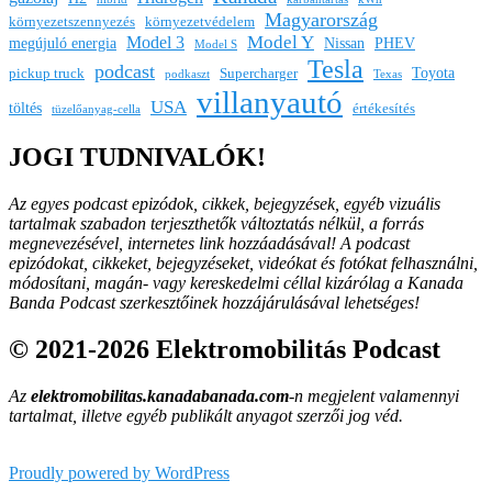
Magyarország
környezetszennyezés
környezetvédelem
Model Y
Model 3
megújuló energia
Nissan
PHEV
Model S
Tesla
podcast
Toyota
pickup truck
Supercharger
podkaszt
Texas
villanyautó
USA
töltés
értékesítés
tüzelőanyag-cella
JOGI TUDNIVALÓK!
Az egyes podcast epizódok, cikkek, bejegyzések, egyéb vizuális
tartalmak szabadon terjeszthetők változtatás nélkül, a forrás
megnevezésével, internetes link hozzáadásával!
A podcast
epizódokat, cikkeket, bejegyzéseket, videókat és fotókat felhasználni,
módosítani, magán- vagy kereskedelmi céllal kizárólag a Kanada
Banda Podcast szerkesztőinek hozzájárulásával lehetséges!
© 2021-2026 Elektromobilitás Podcast
Az
elektromobilitas.kanadabanada.com
-n megjelent valamennyi
tartalmat, illetve egyéb publikált anyagot szerzői jog véd.
Proudly powered by WordPress