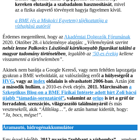
kereken elutasítja a szabadalom hasznosítását
, mivel
az a fizika alapvető törvényeit hagyja figyelmen kívül.
a BME (és a Miskolci Egyetem) tájékoztatója a
vízhajtású autóról
Érdemes megemlíteni, hogy az
Akadémiai Dolgozók Fórumának
2020. Október 28.-i közleménye alapján:
„Véleményünk szerint
nehéz lenne Palkovics Lászlónál kártékonyabb figurákat találni a
magyar tudomány történetében
, legalább az
‘50-es évekig
kellene
visszamenni a történelemben”
.
Akinek nem barátja a Google Kereső, vagy nem feltétlen lapozgatja
gyakran a BME weboldalát, az valószínűleg erről
a hülyeségről a
HVG
, vagy az
index
oldalain is olvashatott 2006-ban
. Aztán jött
a második hullám
, a 2010-es évek elején.
2011. Márciusában
a
Szkeptikus Blog-on a BME Fizikai Intézete adott hírt Zoli bácsi
újabb “támadás-sorozatáról”
, valamint az
origo
is írt a gróf úr
forradalmi, szenzációs, világraszóló találmányáról
és más
vesztesekről, akik
“Állítólag…”
, de aztán hamar kiderült, hogy:
“Ja, bocs, mégse!”
.
Áramautó, hidrogénakkumulátor
Egy évvel később,
2012 nyarán “robbant a vízbomba”
– amelyet