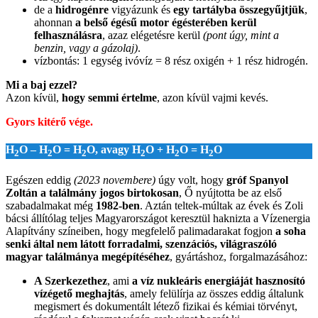
de a
hidrogénre
vigyázunk és
egy tartályba összegyűjtjük
,
ahonnan
a belső égésű motor égésterében kerül
felhasználásra
, azaz elégetésre kerül
(pont úgy, mint a
benzin, vagy a gázolaj)
.
vízbontás: 1 egység ivóvíz = 8 rész oxigén + 1 rész hidrogén.
Mi a baj ezzel?
Azon kívül,
hogy semmi értelme
, azon kívül vajmi kevés.
Gyors kitérő vége.
H
O –
H
O
=
H
O
, avagy
H
O
+
H
O
=
H
O
2
2
2
2
2
2
Egészen eddig
(2023 novembere)
úgy volt, hogy
gróf Spanyol
Zoltán a találmány jogos birtokosan
, Ő nyújtotta be az első
szabadalmakat még
1982-ben
. Aztán teltek-múltak az évek és Zoli
bácsi állítólag teljes Magyarországot keresztül haknizta a Vízenergia
Alapítvány színeiben, hogy megfelelő palimadarakat fogjon
a soha
senki által nem látott forradalmi, szenzációs, világraszóló
magyar találmánya megépítéséhez
, gyártáshoz, forgalmazásához:
A Szerkezethez
, ami
a víz nukleáris energiáját hasznosító
vízégető meghajtás
, amely felülírja az összes eddig általunk
megismert és dokumentált létező fizikai és kémiai törvényt,