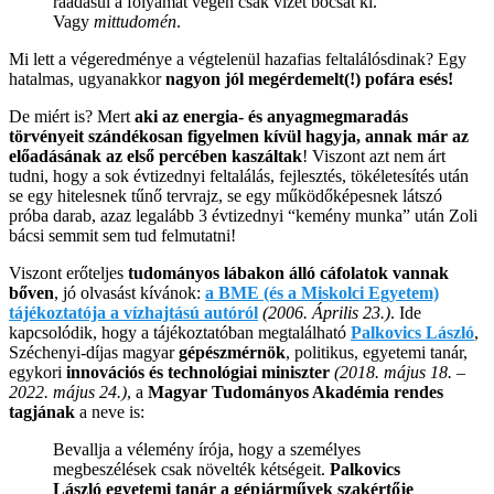
ráadásul a folyamat végén csak vizet bocsát ki.
Vagy
mittudomén
.
Mi lett a végeredménye a végtelenül hazafias feltalálósdinak? Egy
hatalmas, ugyanakkor
nagyon jól megérdemelt(!) pofára esés!
De miért is? Mert
aki az energia- és anyagmegmaradás
törvényeit szándékosan figyelmen kívül hagyja, annak már az
előadásának az első percében kaszáltak
! Viszont azt nem árt
tudni, hogy a sok évtizednyi feltalálás, fejlesztés, tökéletesítés után
se egy hitelesnek tűnő tervrajz, se egy működőképesnek látszó
próba darab, azaz legalább 3 évtizednyi “kemény munka” után Zoli
bácsi semmit sem tud felmutatni!
Viszont erőteljes
tudományos lábakon álló cáfolatok vannak
bőven
, jó olvasást kívánok:
a BME (és a Miskolci Egyetem)
tájékoztatója a vízhajtású autóról
(2006. Április 23.)
. Ide
kapcsolódik, hogy a tájékoztatóban megtalálható
Palkovics László
,
Széchenyi-díjas magyar
gépészmérnök
, politikus, egyetemi tanár,
egykori
innovációs és technológiai miniszter
(2018. május 18. –
2022. május 24.)
, a
Magyar Tudományos Akadémia rendes
tagjának
a neve is:
Bevallja a vélemény írója, hogy a személyes
megbeszélések csak növelték kétségeit.
Palkovics
László egyetemi tanár a gépjárművek szakértője