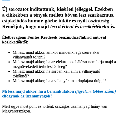
Új sorozatot indítottunk, kisérleti jelleggel. Ezekben
a cikkekben a tények mellett bőven lesz szarkazmus,
csipkelődős humor, görbe tükör és nyílt őszinteség.
Reméljük, hogy majd
teccikérteni
és
teccikértékelni
is.
Életbevágóan Fontos Kérdések benzin/dízel/hibrid autóval
közlekedőktől:
Mi lesz majd akkor, amikor mindenki egyszerre akar
villanyautót tölteni?
Mi lesz majd akkor, ha az elektromos hálózat nem bírja majd a
megnövekedett terhelést és leég?
Mi lesz majd akkor, ha sorban kell állni a villanyautó
töltőknél?
Mi lesz majd akkor, ha a villanyáram a duplájára drágul?
Mi lesz majd akkor, ha a benzinkutakon
(figyelem, többes szám!)
elfogynak az üzemanyagok?
Mert ugye most pont ez történt: országos üzemanyag-hiány van
Magyarországon.