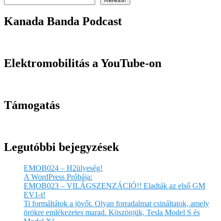
Kanada Banda Podcast
Elektromobilitás a YouTube-on
Támogatás
Legutóbbi bejegyzések
EMOB024 – H2ülyeség!
A WordPress Próbája:
EMOB023 – VILÁGSZENZÁCIÓ!! Eladták az első GM
EV1-t!
Ti formáltátok a jövőt. Olyan forradalmat csináltatok, amely
örökre emlékezetes marad. Köszönjük, Tesla Model S és