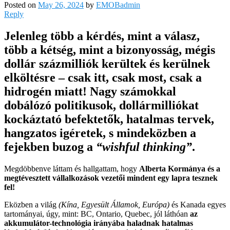
Posted on
May 26, 2024
by
EMOBadmin
Reply
Jelenleg több a kérdés, mint a válasz,
több a kétség, mint a bizonyosság, mégis
dollár százmilliók kerültek és kerülnek
elköltésre – csak itt, csak most, csak a
hidrogén miatt! Nagy számokkal
dobálózó politikusok, dollármilliókat
kockáztató befektetők, hatalmas tervek,
hangzatos igéretek, s mindeközben a
fejekben buzog a
“wishful thinking”
.
Megdöbbenve láttam és hallgattam, hogy
Alberta Kormánya és a
megtévesztett vállalkozások vezetői mindent egy lapra tesznek
fel!
Eközben a világ
(Kína, Egyesült Államok, Európa)
és Kanada egyes
tartományai, úgy, mint: BC, Ontario, Quebec, jól láthóan
az
akkumulátor-technológia irányába haladnak hatalmas