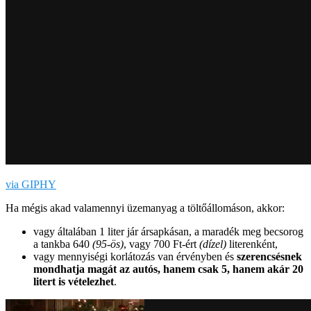
via GIPHY
Ha mégis akad valamennyi üzemanyag a töltőállomáson, akkor:
vagy általában 1 liter jár ársapkásan, a maradék meg becsorog
a tankba 640
(95-ös)
, vagy 700 Ft-ért
(dízel)
literenként,
vagy mennyiségi korlátozás van érvényben és
szerencsésnek
mondhatja magát az autós, hanem csak 5, hanem akár 20
litert is vételezhet
.