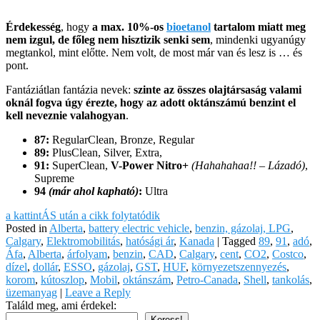
Érdekesség
, hogy
a max. 10%-os
bioetanol
tartalom miatt meg
nem izgul, de főleg nem hisztizik senki sem
, mindenki ugyanúgy
megtankol, mint előtte. Nem volt, de most már van és lesz is … és
pont.
Fantáziátlan fantázia nevek:
szinte az összes olajtársaság valami
oknál fogva úgy érezte, hogy az adott oktánszámú benzint el
kell neveznie valahogyan
.
87:
RegularClean, Bronze, Regular
89:
PlusClean, Silver, Extra,
91:
SuperClean,
V-Power Nitro+
(Hahahahaa!! – Lázadó)
,
Supreme
94
(már ahol kapható)
:
Ultra
a kattintÁS után a cikk folytatódik
Posted in
Alberta
,
battery electric vehicle
,
benzin, gázolaj, LPG
,
Calgary
,
Elektromobilitás
,
hatósági ár
,
Kanada
|
Tagged
89
,
91
,
adó
,
Áfa
,
Alberta
,
árfolyam
,
benzin
,
CAD
,
Calgary
,
cent
,
CO2
,
Costco
,
dízel
,
dollár
,
ESSO
,
gázolaj
,
GST
,
HUF
,
környezetszennyezés
,
korom
,
kútoszlop
,
Mobil
,
oktánszám
,
Petro-Canada
,
Shell
,
tankolás
,
üzemanyag
|
Leave a Reply
Találd meg, ami érdekel:
Keress!