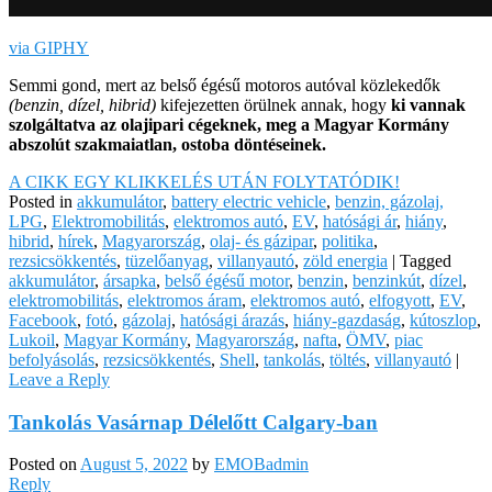
via GIPHY
Semmi gond, mert az belső égésű motoros autóval közlekedők
(benzin, dízel, hibrid)
kifejezetten örülnek annak, hogy
ki vannak
szolgáltatva az olajipari cégeknek, meg a Magyar Kormány
abszolút szakmaiatlan, ostoba döntéseinek.
A CIKK EGY KLIKKELÉS UTÁN FOLYTATÓDIK!
Posted in
akkumulátor
,
battery electric vehicle
,
benzin, gázolaj,
LPG
,
Elektromobilitás
,
elektromos autó
,
EV
,
hatósági ár
,
hiány
,
hibrid
,
hírek
,
Magyarország
,
olaj- és gázipar
,
politika
,
rezsicsökkentés
,
tüzelőanyag
,
villanyautó
,
zöld energia
|
Tagged
akkumulátor
,
ársapka
,
belső égésű motor
,
benzin
,
benzinkút
,
dízel
,
elektromobilitás
,
elektromos áram
,
elektromos autó
,
elfogyott
,
EV
,
Facebook
,
fotó
,
gázolaj
,
hatósági árazás
,
hiány-gazdaság
,
kútoszlop
,
Lukoil
,
Magyar Kormány
,
Magyarország
,
nafta
,
ÖMV
,
piac
befolyásolás
,
rezsicsökkentés
,
Shell
,
tankolás
,
töltés
,
villanyautó
|
Leave a Reply
Tankolás Vasárnap Délelőtt Calgary-ban
Posted on
August 5, 2022
by
EMOBadmin
Reply