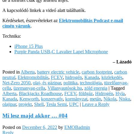
de a történet csak így lehetett teljes.
A kapcsolódó linkek a videó alatt találhatók.
Kérdéseket, észrevételeket az
Elektromobilitás Podcast e-mail
címén várunk
.
Technika:
iPhone 15 Plus
Purple Panda USB-C Lavalier Lapel Microphone
– Lázadó
Posted in
Alberta
,
battery electric vehicle
,
carbon footprint
,
carbon
neutral
,
Elektromobilitás
,
FCEV
,
hidrogén
,
Kanada
,
közlekedés
,
Net-Zero 2050
,
olaj- és gázipar
,
politika
,
technológia
,
tüzelőanyag-
cella
,
üzemanyag-cella
,
Villanyautósok.hu
,
zöld energia
|
Tagged
Alberta
,
Blackjacks Roadhouse
,
FCEV
,
földgáz
,
Hidrogén
,
Hyla
,
Kanada
,
Kenworth
,
konzervatív
,
kormányzat
,
metán
,
Nikola
,
Nisku
,
olajipar
,
projekt
,
Shell
,
Tesla Semi
,
UPC
|
Leave a Reply
Mi lesz majd akkor … #04
Posted on
December 6, 2022
by
EMOBadmin
Reply