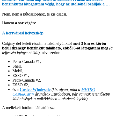
benzinkutat látogatttam végig, hogy az utolsónál beálljak a …
Nem, nem a kútoszlophoz, te kis csacsi.
Hanem
a sor végére
.
A kertvárosi helyzetkép
Calgary dél-keleti részén, a lakóhelyünktől mért
3 km-es körön
belül tizenegy benzinkút található, ebből 6-ot látogattam meg
(a
teljesség igénye nélkül)
, név szerint:
Petro-Canada #1,
Shell,
Mobil,
ESSO #1,
Petro-Canada #2,
ESSO #2,
és a
Costco Wholesale
(kb. olyan, mint a
METRO
Cash&Carry
áruházak Európában, bár vannak jelentősebb
különbségek a működésben – részletek lejebb)
.
A mellékelt fotókon látható lesz: