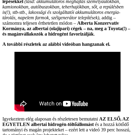
lépésekkel
(lásd: akkumulátoros meghajtás személyautókban,
kamionokban, autóbuszokban, teherhajókban, sőt, a repülésben
is(!), stb-stb., lakossági és szolgáltatói akkumulátoros energia-
tárolás, napelem farmok, szélgenerátor telepítések)
, addig –
számomra teljesen érthetetlen módon –
Alberta Konzervatív
Kormánya, az albertai (olajipari) cégek – na, meg a Toyota(!) –
és magánvállakozók a hidrogént favorizálják
.
A további részletek az alábbi videóban hangzanak el.
Igyekeztem elég alaposan és részletesen bemutatni
AZ ELSŐ, AZ
EGYETLEN albertai hidrogén-töltőállomást
és a hozzá kötődő
tartományi és magán projekteket – ezért lett a videó 39 perc hosszú,