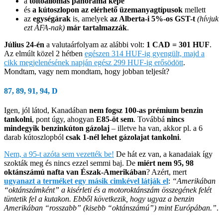
a
töltőállomás panoráma képe
és
a kútoszlopon az elérhető üzemanyagtípusok
mellett
az
egységárak
is, amelyek
az Alberta-i 5%-os GST-t
(hívjuk
ezt ÁFA-nak)
már tartalmazzák
.
Július 24-én
a valutaárfolyam az alábbi volt:
1 CAD = 301 HUF
.
Az elmúlt közel 2 hétben
egészen 314 HUF-ig gyengült, majd a
cikk megjelenésének napján egész 299 HUF-ig erősödött
.
Mondtam, vagy nem mondtam, hogy jobban teljesít?
87, 89, 91, 94, D
Igen, jól látod, Kanadában
nem fogsz 100-as prémium benzin
tankolni
, pont úgy, ahogyan
E85-öt sem
. Továbbá
nincs
mindegyik benzinkúton gázolaj
– illetve ha van, akkor pl. a 6
darab kútoszlopból
csak 1-nél lehet gázolajat tankolni
.
Nem, a 95-t azóta sem vezették be!
De hát ez van, a kanadaiak így
szokták meg és nincs ezzel semmi baj. De
miért nem 95, 98
oktánszámú nafta van Észak-Amerikában
? Azért, mert
ugyanazt a terméket egy másik cimkével látják el
:
“Amerikában
“oktánszámként” a kisérleti és a motoroktánszám összegének felét
tüntetik fel a kutakon. Ebből következik, hogy ugyaz a benzin
Amerikában “rosszabb” (kisebb “oktánszámú”) mint Európában.”
.