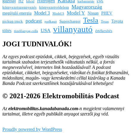
Kanada
gázolaj
Hidrogén
H2
hibrid
karbantartás
kWh
Magyarország
környezetszennyezés
környezetvédelem
Model Y
Model 3
megújuló energia
Nissan
PHEV
Model S
Tesla
podcast
Toyota
pickup truck
Supercharger
podkaszt
Texas
villanyautó
USA
töltés
értékesítés
tüzelőanyag-cella
JOGI TUDNIVALÓK!
Az egyes podcast epizódok, cikkek, bejegyzések, egyéb vizuális
tartalmak szabadon terjeszthetők változtatás nélkül, a forrás
megnevezésével, internetes link hozzáadásával!
A podcast
epizódokat, cikkeket, bejegyzéseket, videókat és fotókat felhasználni,
módosítani, magán- vagy kereskedelmi céllal kizárólag a Kanada
Banda Podcast szerkesztőinek hozzájárulásával lehetséges!
© 2021-2026 Elektromobilitás Podcast
Az
elektromobilitas.kanadabanada.com
-n megjelent valamennyi
tartalmat, illetve egyéb publikált anyagot szerzői jog véd.
Proudly powered by WordPress