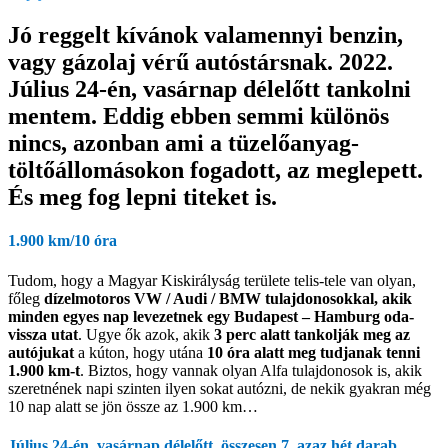
Jó reggelt kívánok valamennyi benzin,
vagy gázolaj vérű autóstársnak. 2022.
Július 24-én, vasárnap délelőtt tankolni
mentem. Eddig ebben semmi különös
nincs, azonban ami a tüzelőanyag-
töltőállomásokon fogadott, az meglepett.
És meg fog lepni titeket is.
1.900 km/10 óra
Tudom, hogy a Magyar Kiskirályság területe telis-tele van olyan,
főleg
dízelmotoros VW / Audi / BMW tulajdonosokkal, akik
minden egyes nap levezetnek egy Budapest – Hamburg oda-
vissza utat
. Ugye ők azok, akik
3 perc alatt tankolják meg az
autójukat
a kúton, hogy utána
10 óra alatt meg tudjanak tenni
1.900 km-t
. Biztos, hogy vannak olyan Alfa tulajdonosok is, akik
szeretnének napi szinten ilyen sokat autózni, de nekik gyakran még
10 nap alatt se jön össze az 1.900 km…
Július 24-én, vasárnap délelőtt, összesen 7, azaz hét darab