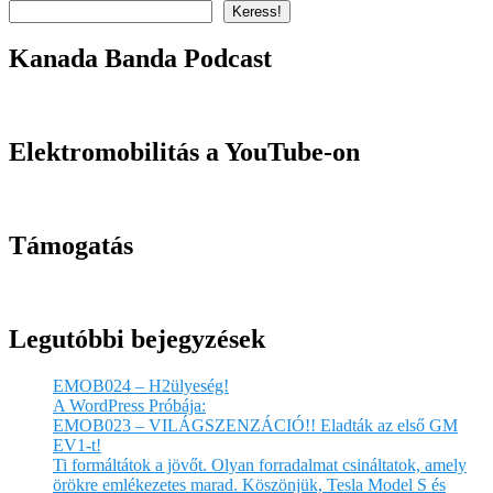
Keress!
Kanada Banda Podcast
Elektromobilitás a YouTube-on
Támogatás
Legutóbbi bejegyzések
EMOB024 – H2ülyeség!
A WordPress Próbája:
EMOB023 – VILÁGSZENZÁCIÓ!! Eladták az első GM
EV1-t!
Ti formáltátok a jövőt. Olyan forradalmat csináltatok, amely
örökre emlékezetes marad. Köszönjük, Tesla Model S és