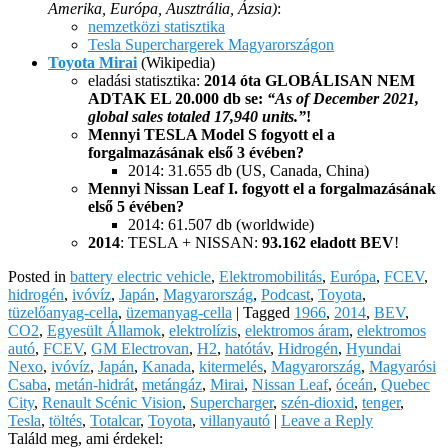
Amerika, Európa, Ausztrália, Ázsia)
:
nemzetközi statisztika
Tesla Superchargerek Magyarországon
Toyota Mirai
(Wikipedia)
eladási statisztika:
2014 óta GLOBÁLISAN NEM
ADTAK EL 20.000 db se:
“As of December 2021,
global sales totaled 17,940 units.”
!
Mennyi TESLA Model S fogyott el a
forgalmazásának első 3 évében?
2014: 31.655 db (US, Canada, China)
Mennyi Nissan Leaf I. fogyott el a forgalmazásának
első 5 évében?
2014: 61.507 db (worldwide)
2014
: TESLA + NISSAN:
93.162 eladott BEV
!
Posted in
battery electric vehicle
,
Elektromobilitás
,
Európa
,
FCEV
,
hidrogén
,
ivóvíz
,
Japán
,
Magyarország
,
Podcast
,
Toyota
,
tüzelőanyag-cella
,
üzemanyag-cella
|
Tagged
1966
,
2014
,
BEV
,
CO2
,
Egyesült Államok
,
elektrolízis
,
elektromos áram
,
elektromos
autó
,
FCEV
,
GM Electrovan
,
H2
,
hatótáv
,
Hidrogén
,
Hyundai
Nexo
,
ivóvíz
,
Japán
,
Kanada
,
kitermelés
,
Magyarország
,
Magyarósi
Csaba
,
metán-hidrát
,
metángáz
,
Mirai
,
Nissan Leaf
,
óceán
,
Quebec
City
,
Renault Scénic Vision
,
Supercharger
,
szén-dioxid
,
tenger
,
Tesla
,
töltés
,
Totalcar
,
Toyota
,
villanyautó
|
Leave a Reply
Találd meg, ami érdekel: