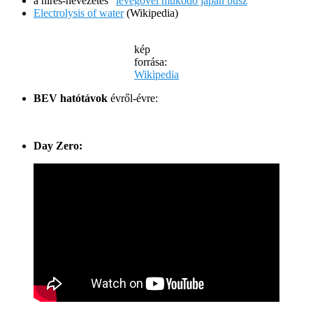
a híres-nevezetes “
levegővel működő japán busz
“
Electrolysis of water
(Wikipedia)
kép
forrása:
Wikipedia
BEV hatótávok
évről-évre:
Day Zero: