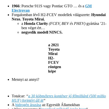
1966
: Porsche 911S vagy Pontiac GTO … és a
GM
Electrovan
Forgalomban lévő H2-FCEV modellek világszerte:
Hyundai
Nexo
,
Toyota Mirai
,
a
Honda Clarity
(FCEV, BEV és PHEV)
gyártása ’21-
ben véget ért…
negyedik modell NINCS.
a 2021
Toyota
Mirai
H2-
FCEV
röntgen
képe
Mennyi az annyi?
Totalcar:
“
a 30 köbméteres konténer jó félmilliárd (500 millio
HUF) forintért áll itt
“
A
hidrogén árazása
az Egyesült Államokban