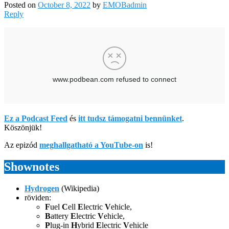
Posted on
October 8, 2022
by
EMOBadmin
Reply
Ez a Podcast Feed
és
itt tudsz támogatni bennünket
.
Köszönjük!
Az epizód
meghallgatható a YouTube-on
is!
Shownotes
Hydrogen
(Wikipedia)
röviden:
F
uel
C
ell
E
lectric
V
ehicle,
B
attery
E
lectric
V
ehicle,
P
lug-in
H
ybrid
E
lectric
V
ehicle