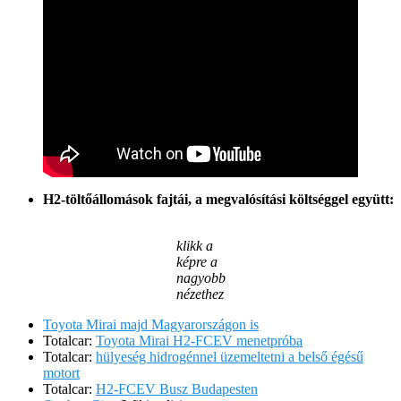
H2-töltőállomások fajtái, a megvalósítási költséggel együtt:
klikk a
képre a
nagyobb
nézethez
Toyota Mirai majd Magyarországon is
Totalcar:
Toyota Mirai H2-FCEV menetpróba
Totalcar:
hülyeség hidrogénnel üzemeltetni a belső égésű
motort
Totalcar:
H2-FCEV Busz Budapesten