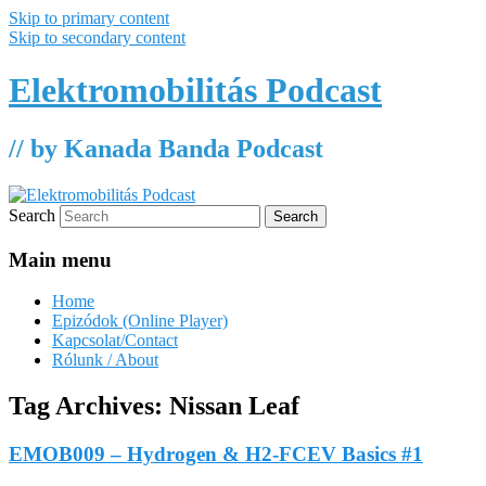
Skip to primary content
Skip to secondary content
Elektromobilitás Podcast
// by Kanada Banda Podcast
Search
Main menu
Home
Epizódok (Online Player)
Kapcsolat/Contact
Rólunk / About
Tag Archives:
Nissan Leaf
EMOB009 – Hydrogen & H2-FCEV Basics #1