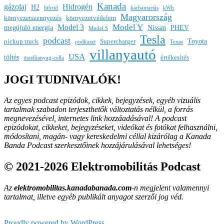
Kanada
gázolaj
Hidrogén
H2
hibrid
karbantartás
kWh
Magyarország
környezetszennyezés
környezetvédelem
Model Y
Model 3
megújuló energia
Nissan
PHEV
Model S
Tesla
podcast
Toyota
pickup truck
Supercharger
podkaszt
Texas
villanyautó
USA
töltés
értékesítés
tüzelőanyag-cella
JOGI TUDNIVALÓK!
Az egyes podcast epizódok, cikkek, bejegyzések, egyéb vizuális
tartalmak szabadon terjeszthetők változtatás nélkül, a forrás
megnevezésével, internetes link hozzáadásával!
A podcast
epizódokat, cikkeket, bejegyzéseket, videókat és fotókat felhasználni,
módosítani, magán- vagy kereskedelmi céllal kizárólag a Kanada
Banda Podcast szerkesztőinek hozzájárulásával lehetséges!
© 2021-2026 Elektromobilitás Podcast
Az
elektromobilitas.kanadabanada.com
-n megjelent valamennyi
tartalmat, illetve egyéb publikált anyagot szerzői jog véd.
Proudly powered by WordPress