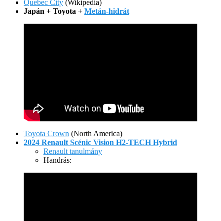
Quebec City
(Wikipedia)
Japán + Toyota +
Metán-hidrát
Toyota Crown
(North America)
2024 Renault Scénic Vision H2-TECH Hybrid
Renault tanulmány
Handrás: