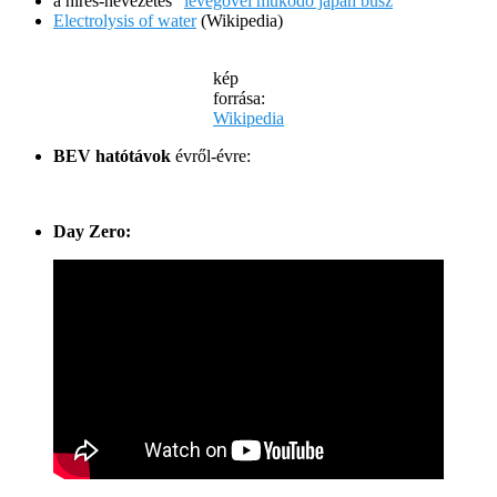
a híres-nevezetes “
levegővel működő japán busz
“
Electrolysis of water
(Wikipedia)
kép
forrása:
Wikipedia
BEV hatótávok
évről-évre:
Day Zero: