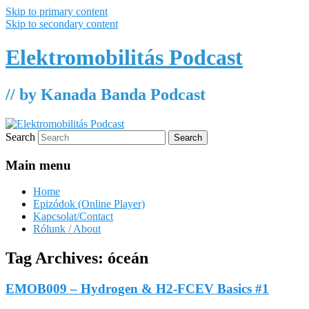
Skip to primary content
Skip to secondary content
Elektromobilitás Podcast
// by Kanada Banda Podcast
Search
Main menu
Home
Epizódok (Online Player)
Kapcsolat/Contact
Rólunk / About
Tag Archives:
óceán
EMOB009 – Hydrogen & H2-FCEV Basics #1