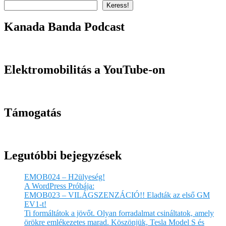
Keress!
Kanada Banda Podcast
Elektromobilitás a YouTube-on
Támogatás
Legutóbbi bejegyzések
EMOB024 – H2ülyeség!
A WordPress Próbája:
EMOB023 – VILÁGSZENZÁCIÓ!! Eladták az első GM
EV1-t!
Ti formáltátok a jövőt. Olyan forradalmat csináltatok, amely
örökre emlékezetes marad. Köszönjük, Tesla Model S és