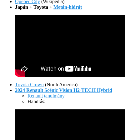
Quebec City
(Wikipedia)
Japán + Toyota +
Metán-hidrát
Toyota Crown
(North America)
2024 Renault Scénic Vision H2-TECH Hybrid
Renault tanulmány
Handrás: