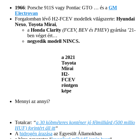
1966
: Porsche 911S vagy Pontiac GTO … és a
GM
Electrovan
Forgalomban lévő H2-FCEV modellek világszerte:
Hyundai
Nexo
,
Toyota Mirai
,
a
Honda Clarity
(FCEV, BEV és PHEV)
gyártása ’21-
ben véget ért…
negyedik modell NINCS.
a 2021
Toyota
Mirai
H2-
FCEV
röntgen
képe
Mennyi az annyi?
Totalcar:
“
a 30 köbméteres konténer jó félmilliárd (500 millio
HUF) forintért áll itt
“
A
hidrogén árazása
az Egyesült Államokban