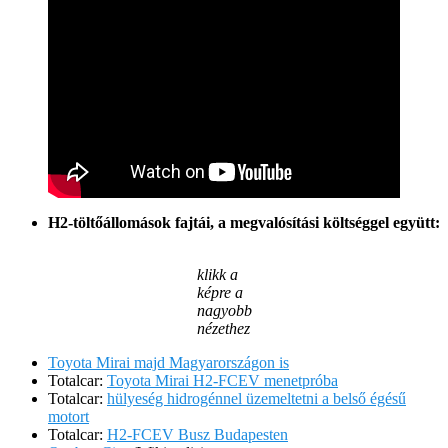
H2-töltőállomások fajtái, a megvalósítási költséggel együtt:
klikk a
képre a
nagyobb
nézethez
Toyota Mirai majd Magyarországon is
Totalcar:
Toyota Mirai H2-FCEV menetpróba
Totalcar:
hülyeség hidrogénnel üzemeltetni a belső égésű
motort
Totalcar:
H2-FCEV Busz Budapesten