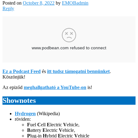
Posted on
October 8, 2022
by
EMOBadmin
Reply
Ez a Podcast Feed
és
itt tudsz támogatni bennünket
.
Köszönjük!
Az epizód
meghallgatható a YouTube-on
is!
Shownotes
Hydrogen
(Wikipedia)
röviden:
F
uel
C
ell
E
lectric
V
ehicle,
B
attery
E
lectric
V
ehicle,
P
lug-in
H
ybrid
E
lectric
V
ehicle