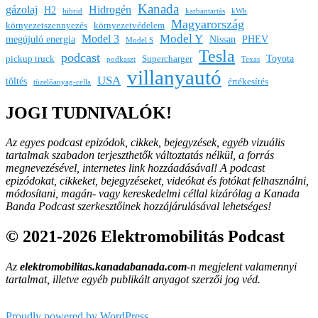
Kanada
gázolaj
Hidrogén
H2
hibrid
karbantartás
kWh
Magyarország
környezetszennyezés
környezetvédelem
Model Y
Model 3
megújuló energia
Nissan
PHEV
Model S
Tesla
podcast
Toyota
pickup truck
Supercharger
podkaszt
Texas
villanyautó
USA
töltés
értékesítés
tüzelőanyag-cella
JOGI TUDNIVALÓK!
Az egyes podcast epizódok, cikkek, bejegyzések, egyéb vizuális
tartalmak szabadon terjeszthetők változtatás nélkül, a forrás
megnevezésével, internetes link hozzáadásával!
A podcast
epizódokat, cikkeket, bejegyzéseket, videókat és fotókat felhasználni,
módosítani, magán- vagy kereskedelmi céllal kizárólag a Kanada
Banda Podcast szerkesztőinek hozzájárulásával lehetséges!
© 2021-2026 Elektromobilitás Podcast
Az
elektromobilitas.kanadabanada.com
-n megjelent valamennyi
tartalmat, illetve egyéb publikált anyagot szerzői jog véd.
Proudly powered by WordPress