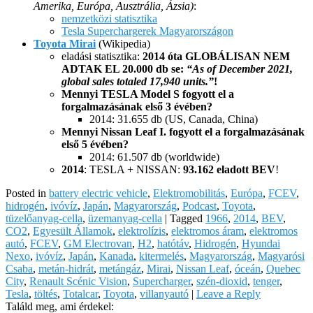
Amerika, Európa, Ausztrália, Ázsia)
:
nemzetközi statisztika
Tesla Superchargerek Magyarországon
Toyota Mirai
(Wikipedia)
eladási statisztika:
2014 óta GLOBÁLISAN NEM
ADTAK EL 20.000 db se:
“As of December 2021,
global sales totaled 17,940 units.”
!
Mennyi TESLA Model S fogyott el a
forgalmazásának első 3 évében?
2014: 31.655 db (US, Canada, China)
Mennyi Nissan Leaf I. fogyott el a forgalmazásának
első 5 évében?
2014: 61.507 db (worldwide)
2014
: TESLA + NISSAN:
93.162 eladott BEV
!
Posted in
battery electric vehicle
,
Elektromobilitás
,
Európa
,
FCEV
,
hidrogén
,
ivóvíz
,
Japán
,
Magyarország
,
Podcast
,
Toyota
,
tüzelőanyag-cella
,
üzemanyag-cella
|
Tagged
1966
,
2014
,
BEV
,
CO2
,
Egyesült Államok
,
elektrolízis
,
elektromos áram
,
elektromos
autó
,
FCEV
,
GM Electrovan
,
H2
,
hatótáv
,
Hidrogén
,
Hyundai
Nexo
,
ivóvíz
,
Japán
,
Kanada
,
kitermelés
,
Magyarország
,
Magyarósi
Csaba
,
metán-hidrát
,
metángáz
,
Mirai
,
Nissan Leaf
,
óceán
,
Quebec
City
,
Renault Scénic Vision
,
Supercharger
,
szén-dioxid
,
tenger
,
Tesla
,
töltés
,
Totalcar
,
Toyota
,
villanyautó
|
Leave a Reply
Találd meg, ami érdekel: