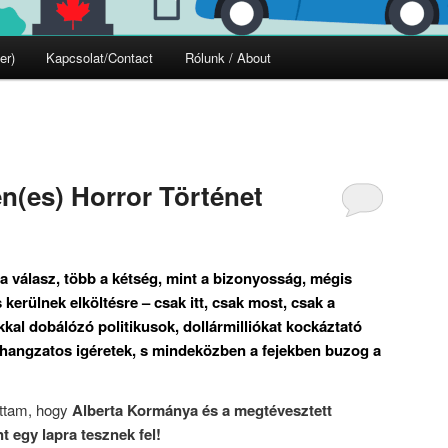
er)
Kapcsolat/Contact
Rólunk / About
én(es) Horror Történet
 a válasz, több a kétség, mint a bizonyosság, mégis
s kerülnek elköltésre – csak itt, csak most, csak a
al dobálózó politikusok, dollármilliókat kockáztató
, hangzatos igéretek, s mindeközben a fejekben buzog a
attam, hogy
Alberta Kormánya és a megtévesztett
t egy lapra tesznek fel!