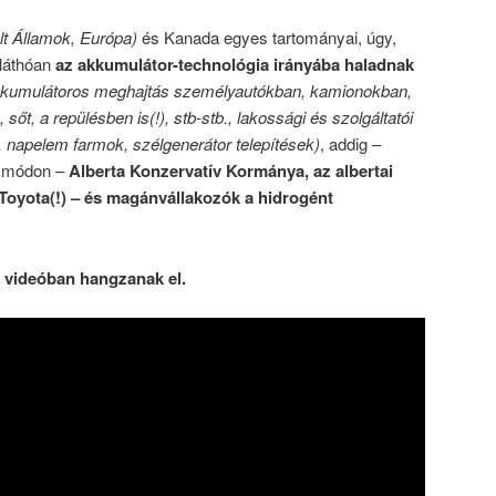
lt Államok, Európa)
és Kanada egyes tartományai, úgy,
 láthóan
az akkumulátor-technológia irányába haladnak
akkumulátoros meghajtás személyautókban, kamionokban,
őt, a repülésben is(!), stb-stb., lakossági és szolgáltatói
, napelem farmok, szélgenerátor telepítések)
, addig –
n módon –
Alberta Konzervatív Kormánya, az albertai
a Toyota(!) – és magánvállakozók a hidrogént
i videóban hangzanak el.