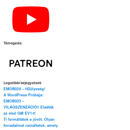
Támogatás
Legutóbbi bejegyzések
EMOB024 – H2ülyeség!
A WordPress Próbája:
EMOB023 –
VILÁGSZENZÁCIÓ!! Eladták
az első GM EV1-t!
Ti formáltátok a jövőt. Olyan
forradalmat csináltatok, amely