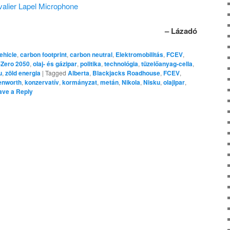
alier Lapel Microphone
– Lázadó
vehicle
,
carbon footprint
,
carbon neutral
,
Elektromobilitás
,
FCEV
,
-Zero 2050
,
olaj- és gázipar
,
politika
,
technológia
,
tüzelőanyag-cella
,
u
,
zöld energia
|
Tagged
Alberta
,
Blackjacks Roadhouse
,
FCEV
,
enworth
,
konzervatív
,
kormányzat
,
metán
,
Nikola
,
Nisku
,
olajipar
,
ave a Reply