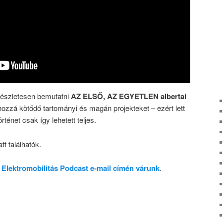
részletesen bemutatni
AZ ELSŐ, AZ EGYETLEN albertai
ozzá kötődő tartományi és magán projekteket – ezért lett
rténet csak így lehetett teljes.
tt találhatók.
z
Elektromobilitás Podcast e-mail címén várunk
.