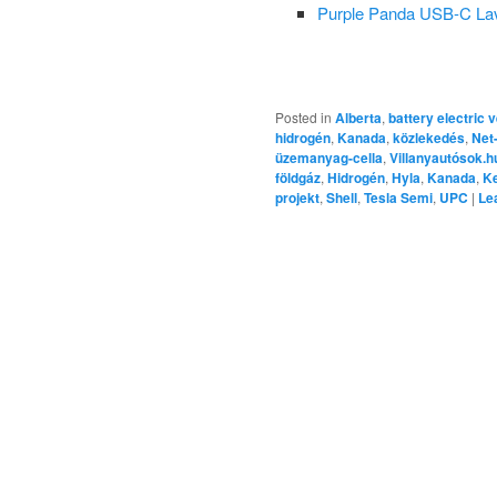
Purple Panda USB-C Lav
Posted in
Alberta
,
battery electric 
hidrogén
,
Kanada
,
közlekedés
,
Net
üzemanyag-cella
,
Villanyautósok.h
földgáz
,
Hidrogén
,
Hyla
,
Kanada
,
K
projekt
,
Shell
,
Tesla Semi
,
UPC
|
Le