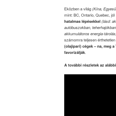
Eközben a világ
(Kína, Egyesü
mint: BC, Ontario, Quebec, jól
hatalmas lépésekkel
(lásd: 
autóbuszokban, teherhajókban, s
akkumulátoros energia-tárolás
számomra teljesen érthetetle
(olajipari) cégek – na, meg 
favorizálják
.
A további részletek az alább