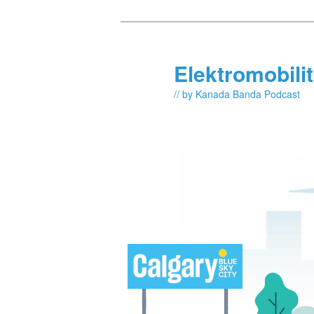
Skip
Skip
to
to
primary
secondary
Elektromobili
content
content
// by Kanada Banda Podcast