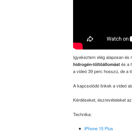
Igyekeztem elég alaposan és 
hidrogén-töltőállomást
és a h
a videó 39 perc hosszú, de a tö
A kapcsolódó linkek a videó ala
Kérdéseket, észrevételeket a
Technika:
iPhone 15 Plus