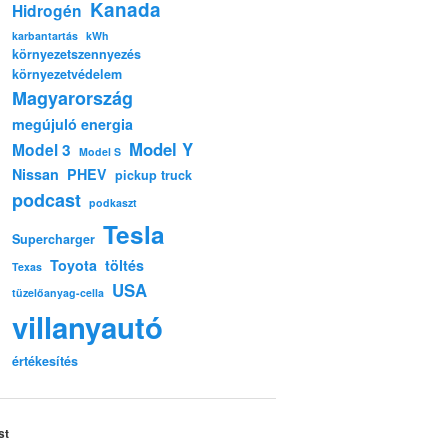
Kanada
Hidrogén
karbantartás
kWh
környezetszennyezés
környezetvédelem
Magyarország
megújuló energia
Model Y
Model 3
Model S
Nissan
PHEV
pickup truck
podcast
podkaszt
Tesla
Supercharger
Toyota
töltés
Texas
USA
tüzelőanyag-cella
villanyautó
értékesítés
st