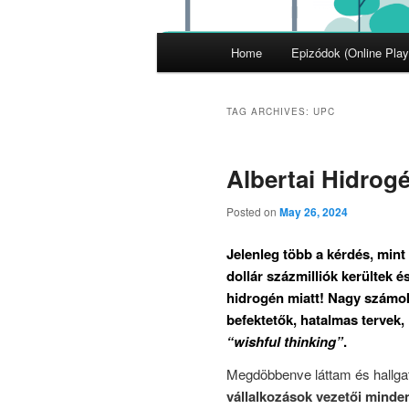
Main
Home
Epizódok (Online Play
menu
TAG ARCHIVES:
UPC
Albertai Hidrog
Posted on
May 26, 2024
Jelenleg több a kérdés, mint
dollár százmilliók kerültek é
hidrogén miatt! Nagy számokk
befektetők, hatalmas tervek
“wishful thinking”
.
Megdöbbenve láttam és hallg
vállalkozások vezetői minden