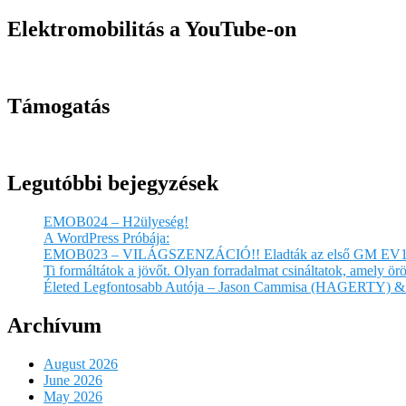
Elektromobilitás a YouTube-on
Támogatás
Legutóbbi bejegyzések
EMOB024 – H2ülyeség!
A WordPress Próbája:
EMOB023 – VILÁGSZENZÁCIÓ!! Eladták az első GM EV1
Ti formáltátok a jövőt. Olyan forradalmat csináltatok, amely 
Életed Legfontosabb Autója – Jason Cammisa (HAGERTY) & 
Archívum
August 2026
June 2026
May 2026