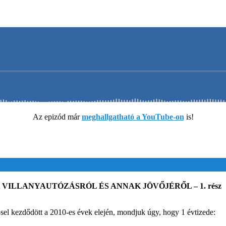
Az epizód már
meghallgatható a YouTube-on
is!
VILLANYAUTÓZÁSRÓL ÉS ANNAK JÖVŐJÉRŐL – 1. rész
-sel kezdődött a 2010-es évek elején, mondjuk úgy, hogy 1 évtizede: