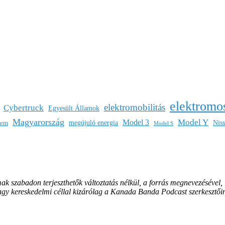
elektromo
elektromobilitás
Cybertruck
Egyesült Államok
Magyarország
Model Y
Model 3
megújuló energia
Nis
lem
Model S
mak szabadon terjeszthetők változtatás nélkül, a forrás megnevezésével,
vagy kereskedelmi céllal kizárólag a Kanada Banda Podcast szerkesztői