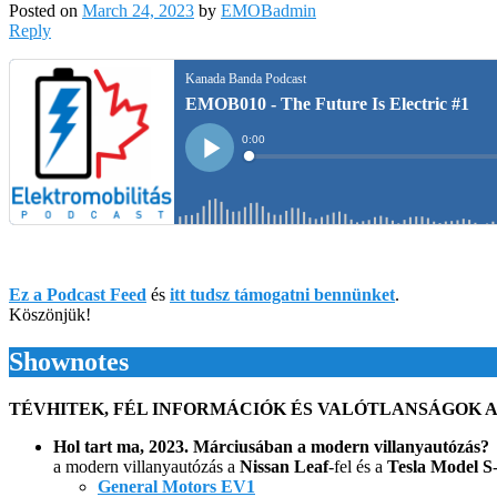
Posted on
March 24, 2023
by
EMOBadmin
Reply
Ez a Podcast Feed
és
itt tudsz támogatni bennünket
.
Köszönjük!
Shownotes
TÉVHITEK, FÉL INFORMÁCIÓK ÉS VALÓTLANSÁGOK A 
Hol tart ma, 2023. Márciusában a modern villanyautózás?
a modern villanyautózás a
Nissan Leaf
-fel és a
Tesla Model S
General Motors EV1