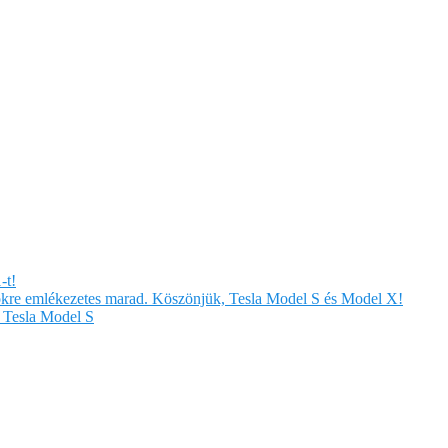
-t!
örökre emlékezetes marad. Köszönjük, Tesla Model S és Model X!
Tesla Model S