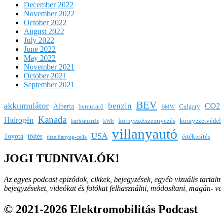
December 2022
November 2022
October 2022
August 2022
July 2022
June 2022
May 2022
November 2021
October 2021
September 2021
BEV
akkumulátor
benzin
CO2
Alberta
bemutató
Calgary
BMW
Kanada
Hidrogén
környezetszennyezés
környezetvéde
karbantartás
kWh
villanyautó
USA
Toyota
töltés
értékesítés
tüzelőanyag-cella
JOGI TUDNIVALÓK!
Az egyes podcast epizódok, cikkek, bejegyzések, egyéb vizuális tartal
bejegyzéseket, videókat és fotókat felhasználni, módosítani, magán- 
© 2021-2026 Elektromobilitás Podcast