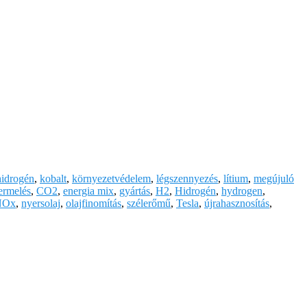
hidrogén
,
kobalt
,
környezetvédelem
,
légszennyezés
,
lítium
,
megújuló
ermelés
,
CO2
,
energia mix
,
gyártás
,
H2
,
Hidrogén
,
hydrogen
,
NOx
,
nyersolaj
,
olajfinomítás
,
szélerőmű
,
Tesla
,
újrahasznosítás
,