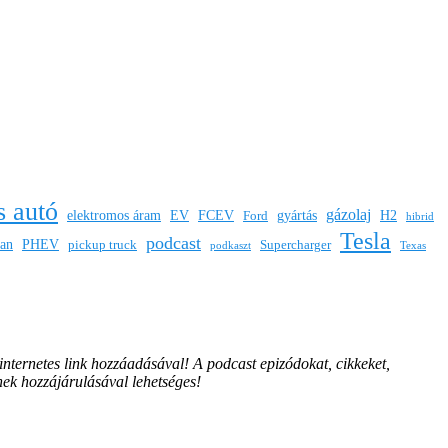
s autó
gázolaj
elektromos áram
EV
FCEV
gyártás
H2
Ford
hibrid
Tesla
podcast
san
PHEV
pickup truck
Supercharger
podkaszt
Texas
 internetes link hozzáadásával!
A podcast epizódokat, cikkeket,
nek hozzájárulásával lehetséges!