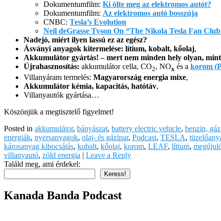
Dokumentumfilm:
Ki ölte meg az elektromos autót?
Dokumentumfilm:
Az elektromos autó bosszúja
CNBC:
Tesla’s Evolution
Neil deGrasse Tyson On “The Nikola Tesla Fan Club
Nadejó, miért ilyen lassú ez az egész?
Ásványi anyagok kitermelése: lítium, kobalt, kőolaj
,
Akkumulátor gyártás! – mert nem minden hely olyan, min
Újrahasznosítás:
akkumulátor cella, CO
, NO
és a
korom (
2
x
Villanyáram termelés:
Magyarország energia mixe
,
Akkumulátor kémia, kapacitás, hatótáv
,
Villanyautók gyártása…
Köszönjük a megtisztelő figyelmet!
Posted in
akkumulátor
,
bányászat
,
battery electric vehicle
,
benzin, gá
energiák
,
nyersanyagok
,
olaj- és gázipar
,
Podcast
,
TESLA
,
tüzelőany
károsanyag kibocsátás
,
kobalt
,
kőolaj
,
korom
,
LEAF
,
lítium
,
megújuló
villanyautó
,
zöld energia
|
Leave a Reply
Találd meg, ami érdekel:
Keress!
Kanada Banda Podcast