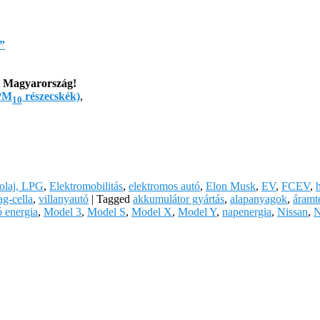
”
t Magyarország!
PM
részecskék)
,
10
zolaj, LPG
,
Elektromobilitás
,
elektromos autó
,
Elon Musk
,
EV
,
FCEV
,
ag-cella
,
villanyautó
|
Tagged
akkumulátor gyártás
,
alapanyagok
,
áramt
 energia
,
Model 3
,
Model S
,
Model X
,
Model Y
,
napenergia
,
Nissan
,