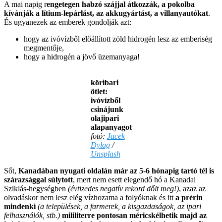
A mai napig r
engetegen habzó szájjal átkozzák, a pokolba
kívánják a lítium-lepárlást, az akkugyártást, a villanyautókat
.
És ugyanezek az emberek gondolják azt:
hogy az ivóvízből előállított zöld hidrogén lesz az emberiség
megmentője,
hogy a hidrogén a jövő üzemanyaga!
köribari
ötlet:
ivóvízből
csinájunk
olajipari
alapanyagot
fotó:
Jacek
Dylag
/
Unsplash
Sőt,
Kanadában nyugati oldalán már az 5-6 hónapig tartó tél is
szárazsággal súlytott
, mert nem esett elegendő hó a Kanadai
Sziklás-hegységben
(évtizedes negatív rekord dőlt meg!)
, azaz az
olvadáskor nem lesz elég vízhozama a folyóknak és itt
a prérin
mindenki
(a települések, a farmerek, a kisgazdaságok, az ipari
felhasználók, stb.)
mililiterre pontosan méricskélhetik majd az