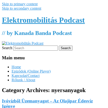
Skip to primary content
Skip to secondary content
Elektromobilitás Podcast
// by Kanada Banda Podcast
Search
Main menu
Home
Epizódok (Online Player)
Kapcsolat/Contact
Rólunk / About
Category Archives:
nyersanyagok
Ivóvízből Üzemanyagot – Az Olajipar Édesvíz
Igénye