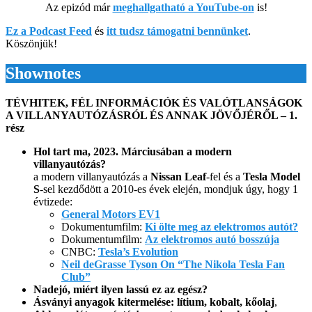
Az epizód már
meghallgatható a YouTube-on
is!
Ez a Podcast Feed
és
itt tudsz támogatni bennünket
.
Köszönjük!
Shownotes
TÉVHITEK, FÉL INFORMÁCIÓK ÉS VALÓTLANSÁGOK
A VILLANYAUTÓZÁSRÓL ÉS ANNAK JÖVŐJÉRŐL – 1.
rész
Hol tart ma, 2023. Márciusában a modern
villanyautózás?
a modern villanyautózás a
Nissan Leaf
-fel és a
Tesla Model
S
-sel kezdődött a 2010-es évek elején, mondjuk úgy, hogy 1
évtizede:
General Motors EV1
Dokumentumfilm:
Ki ölte meg az elektromos autót?
Dokumentumfilm:
Az elektromos autó bosszúja
CNBC:
Tesla’s Evolution
Neil deGrasse Tyson On “The Nikola Tesla Fan
Club”
Nadejó, miért ilyen lassú ez az egész?
Ásványi anyagok kitermelése: lítium, kobalt, kőolaj
,