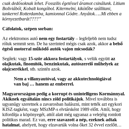
csak dedósoknak lehet. Fosszilis égetéssel áramot csinálunk. Litium
Boliviából, Kobalt kongóbol. Kitermelni, kikötőbe szállitani,
tankerrel Rotterdamba, kamionnal Gödre. Anyátok…..Mi ebben a
környezetbarát????”
Cáfolatok, szépen sorban:
Az elektromos autó
nem egy fostartály
– legfeljebb nem tudsz
róluk semmit sem. De ha szerinted mégis csak azok, akkor
a belső
égésű motorral működő autók vajon micsodák?
Segítek: vagy
15-ször akkora fostartályok
, s velük együtt
az
olajkutak, finomítók, benzinkutak, autószerelő műhelyek az
olajcserékkel
, stb. szintén azok.
Nem a villanyautóval, vagy az akkutechnológiával
van baj … hanem az emberrel.
Magyarországon pedig a korrupt és unintelligens Kormánnyal.
Akiknek egyáltalán nincs zöld politikájuk
. Mivel továbbra is
ugyanúgy szeretnek a zavarosban halászni, mint tették azt egykori
KISZ-tagként, vagy MSzMP-s elvtársként 1989 előtt. Attól, hogy
kifordítja a köpönyegét, attól alatt még ugyanaz a velejéig romlott
politikus marad. Ez van,
erre szavazott a nép, ezeknek adtak
hatalmat
, ahelyett, hogy elzavarták volna őket 32 évvel ezelőtt…