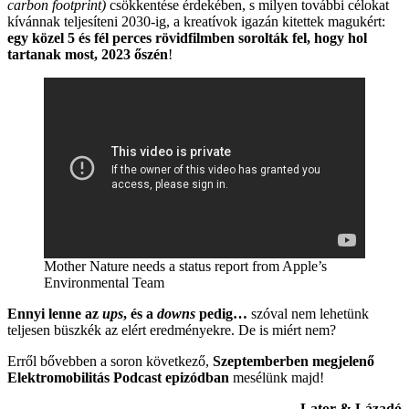
carbon footprint)
csökkentése érdekében, s milyen további célokat
kívánnak teljesíteni 2030-ig, a kreatívok igazán kitettek magukért:
egy közel 5 és fél perces rövidfilmben sorolták fel, hogy hol
tartanak most, 2023 őszén
!
Mother Nature needs a status report from Apple’s
Environmental Team
Ennyi lenne az
ups
, és a
downs
pedig…
szóval nem lehetünk
teljesen büszkék az elért eredményekre. De is miért nem?
Erről bővebben a soron következő,
Szeptemberben megjelenő
Elektromobilitás Podcast epizódban
mesélünk majd!
Lator & Lázadó