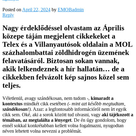
Posted on
April 22, 2024
by
EMOBadmin
Reply
Nagy érdeklődéssel olvastam az Április
közepe táján megjelent cikkekeket a
Telex és a Villanyautósok oldalain a MOL
százhalombattai zöldhidrogén üzemének
felavatásáról. Biztosan sokan vannak,
akik lelkendeznek a hír hallatán… de a
cikkekben felvázolt kép sajnos közel sem
teljes.
Véletlenül, avagy szándékosan, nem tudom -,
kimaradt a
kontextus
mindkét cikk esetében
(- mint azt később megtudtam,
szándékosan
!)
. Azaz: a legfontosabb információról nem írt egyik
cikk sem. Oké, aki a sorok között tud olvasni, vagy
aki tájékozott a
témában, az megtalálta a lényeget
. De én úgy gondolom, hogy
ennél sokkal konkrétabban kellett volna fogalmazni, nyugodtan
néven lehetett volna nevezni a problémát.