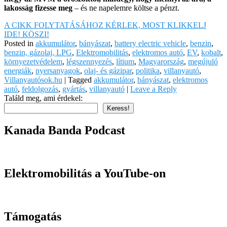
lakosság fizesse meg
– és ne napelemre költse a pénzt.
A CIKK FOLYTATÁSÁHOZ KÉRLEK, MOST KLIKKELJ
IDE! KÖSZI!
Posted in
akkumulátor
,
bányászat
,
battery electric vehicle
,
benzin
,
benzin, gázolaj, LPG
,
Elektromobilitás
,
elektromos autó
,
EV
,
kobalt
,
környezetvédelem
,
légszennyezés
,
lítium
,
Magyarország
,
megújuló
energiák
,
nyersanyagok
,
olaj- és gázipar
,
politika
,
villanyautó
,
Villanyautósok.hu
|
Tagged
akkumulátor
,
bányászat
,
elektromos
autó
,
feldolgozás
,
gyártás
,
villanyautó
|
Leave a Reply
Találd meg, ami érdekel:
Keress!
Kanada Banda Podcast
Elektromobilitás a YouTube-on
Támogatás