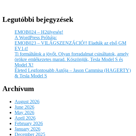
Legutóbbi bejegyzések
EMOB024 – H2ülyeség!
A WordPress Próbája:
EMOB023 – VILÁGSZENZÁCIÓ!! Eladták az első GM
EV1-t!
Ti formáltátok a jövőt. Olyan forradalmat csináltatok, amely
örökre emlékezetes marad. Köszönjük, Tesla Model S és
Model X!
Életed Legfontosabb Autója – Jason Cammisa (HAGERTY)
& Tesla Model S
Archívum
August 2026
June 2026
May 2026
April 2026
February 2026
January 2026
December 2025