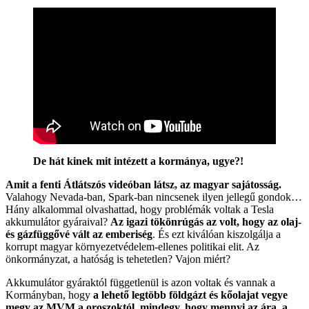
De hát kinek mit intézett a kormánya, ugye?!
Amit a fenti Átlátszós videóban látsz, az magyar sajátosság.
Valahogy Nevada-ban, Spark-ban nincsenek ilyen jellegű gondok…
Hány alkalommal olvashattad, hogy problémák voltak a Tesla
akkumulátor gyáraival?
Az igazi tökönrúgás az volt, hogy az olaj-
és gázfüggővé vált az emberiség
. És ezt kiválóan kiszolgálja a
korrupt magyar környezetvédelem-ellenes politikai elit. Az
önkormányzat, a hatóság is tehetetlen? Vajon miért?
Akkumulátor gyáraktól függetlenül is azon voltak és vannak a
Kormányban, hogy
a lehető legtöbb földgázt és kőolajat vegye
megy az MVM a oroszoktól, mindegy, hogy mennyi az ára, a