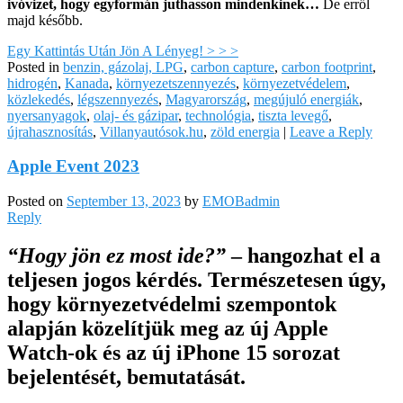
ivóvizet, hogy egyformán juthasson mindenkinek…
De erről
majd később.
Egy Kattintás Után Jön A Lényeg! > > >
Posted in
benzin, gázolaj, LPG
,
carbon capture
,
carbon footprint
,
hidrogén
,
Kanada
,
környezetszennyezés
,
környezetvédelem
,
közlekedés
,
légszennyezés
,
Magyarország
,
megújuló energiák
,
nyersanyagok
,
olaj- és gázipar
,
technológia
,
tiszta levegő
,
újrahasznosítás
,
Villanyautósok.hu
,
zöld energia
|
Leave a Reply
Apple Event 2023
Posted on
September 13, 2023
by
EMOBadmin
Reply
“Hogy jön ez most ide?”
– hangozhat el a
teljesen jogos kérdés. Természetesen úgy,
hogy környezetvédelmi szempontok
alapján közelítjük meg az új Apple
Watch-ok és az új iPhone 15 sorozat
bejelentését, bemutatását.