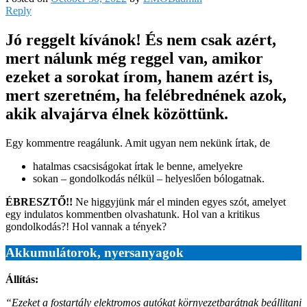
Reply
Jó reggelt kívánok! És nem csak azért,
mert nálunk még reggel van, amikor
ezeket a sorokat írom, hanem azért is,
mert szeretném, ha felébrednének azok,
akik alvajárva élnek közöttünk.
Egy kommentre reagálunk. Amit ugyan nem nekünk írtak, de
hatalmas csacsiságokat írtak le benne, amelyekre
sokan – gondolkodás nélkül – helyeslően bólogatnak.
ÉBRESZTŐ!!
Ne higgyjünk már el minden egyes szót, amelyet
egy indulatos kommentben olvashatunk. Hol van a kritikus
gondolkodás?! Hol vannak a tények?
Akkumulátorok, nyersanyagok
Állítás:
“Ezeket a fostartály elektromos autókat környezetbarátnak beállitani