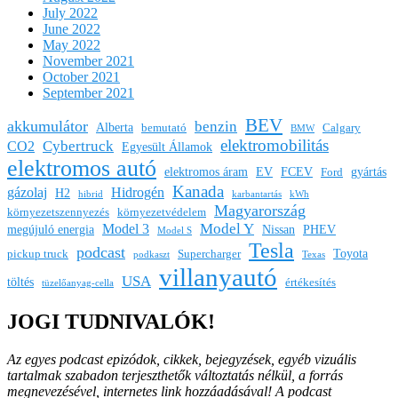
July 2022
June 2022
May 2022
November 2021
October 2021
September 2021
BEV
akkumulátor
benzin
Alberta
bemutató
Calgary
BMW
elektromobilitás
Cybertruck
CO2
Egyesült Államok
elektromos autó
elektromos áram
EV
FCEV
gyártás
Ford
Kanada
gázolaj
Hidrogén
H2
hibrid
karbantartás
kWh
Magyarország
környezetszennyezés
környezetvédelem
Model Y
Model 3
megújuló energia
Nissan
PHEV
Model S
Tesla
podcast
Toyota
pickup truck
Supercharger
podkaszt
Texas
villanyautó
USA
töltés
értékesítés
tüzelőanyag-cella
JOGI TUDNIVALÓK!
Az egyes podcast epizódok, cikkek, bejegyzések, egyéb vizuális
tartalmak szabadon terjeszthetők változtatás nélkül, a forrás
megnevezésével, internetes link hozzáadásával!
A podcast