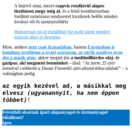
A bejövő sima, mezei
csapvíz rendkívül alapos
tisztításon megy még át
, és a felső konténersorban
fordított ozmózisos rendszerrel kiszűrnek belőle minden
ásványi sót és szennyeződést.
Hamarosan kicsit tisztábban fut majd szinte minden
magyar dízel és benzines
Most, amikor
nem csak Kanadában
, hanem
Európában is
hatalmas probléma a nyári szárazság, az egyik aszályos nyár
jön a másik után
, akkor megint jön
a multimilliárdos olaj- és
gázipar, aki megment bennünket
– lásd:
“Az üzem 25 ezer
tonnával csökkenti a Dunai Finomító szén-dioxid-kibocsátását”
– a
valóságban pedig
az egyik kezével ad, a másikkal meg 
elvesz 
(ugyanannyit, ha nem éppen 
többet)
!
Ivóvízből akarnak ipari alapanyagot és üzemanyagot
előállítani?
Igen.