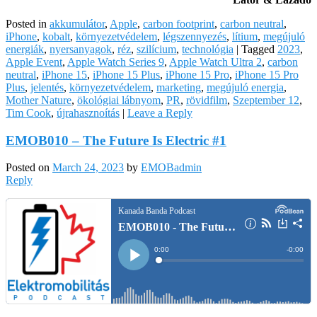
Posted in
akkumulátor
,
Apple
,
carbon footprint
,
carbon neutral
,
iPhone
,
kobalt
,
környezetvédelem
,
légszennyezés
,
lítium
,
megújuló
energiák
,
nyersanyagok
,
réz
,
szilícium
,
technológia
|
Tagged
2023
,
Apple Event
,
Apple Watch Series 9
,
Apple Watch Ultra 2
,
carbon
neutral
,
iPhone 15
,
iPhone 15 Plus
,
iPhone 15 Pro
,
iPhone 15 Pro
Plus
,
jelentés
,
környezetvédelem
,
marketing
,
megújuló energia
,
Mother Nature
,
ökológiai lábnyom
,
PR
,
rövidfilm
,
Szeptember 12
,
Tim Cook
,
újrahasznoítás
|
Leave a Reply
EMOB010 – The Future Is Electric #1
Posted on
March 24, 2023
by
EMOBadmin
Reply