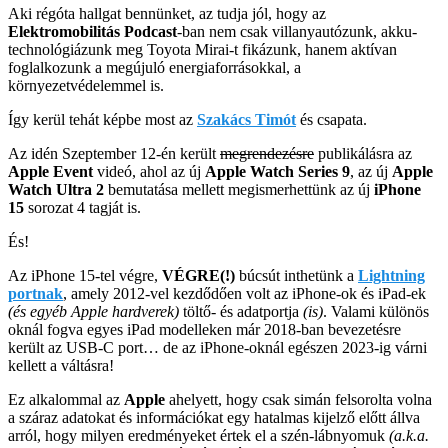
Aki régóta hallgat bennünket, az tudja jól, hogy az
Elektromobilitás Podcast
-ban nem csak villanyautózunk, akku-
technológiázunk meg Toyota Mirai-t fikázunk, hanem aktívan
foglalkozunk a megújuló energiaforrásokkal, a
környezetvédelemmel is.
Így kerül tehát képbe most az
Szakács Timót
és csapata.
Az idén Szeptember 12-én került
megrendezésre
publikálásra az
Apple Event
videó, ahol az új
Apple Watch Series 9
, az új
Apple
Watch Ultra 2
bemutatása mellett megismerhettünk az új
iPhone
15
sorozat 4 tagját is.
És!
Az iPhone 15-tel végre,
VÉGRE(!)
búcsút inthetünk a
Lightning
portnak
, amely 2012-vel kezdődően volt az iPhone-ok és iPad-ek
(és egyéb Apple hardverek)
töltő- és adatportja
(is)
. Valami különös
oknál fogva egyes iPad modelleken már 2018-ban bevezetésre
került az USB-C port… de az iPhone-oknál egészen 2023-ig várni
kellett a váltásra!
Ez alkalommal az
Apple
ahelyett, hogy csak simán felsorolta volna
a száraz adatokat és információkat egy hatalmas kijelző előtt állva
arról, hogy milyen eredményeket értek el a szén-lábnyomuk
(a.k.a.