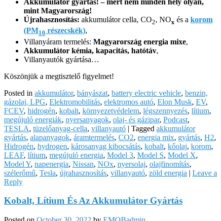
Akkumulátor gyártás! – mert nem minden hely olyan,
mint Magyarország!
Újrahasznosítás:
akkumulátor cella, CO
, NO
és a
korom
2
x
(PM
részecskék)
,
10
Villanyáram termelés:
Magyarország energia mixe
,
Akkumulátor kémia, kapacitás, hatótáv
,
Villanyautók gyártása…
Köszönjük a megtisztelő figyelmet!
Posted in
akkumulátor
,
bányászat
,
battery electric vehicle
,
benzin,
gázolaj, LPG
,
Elektromobilitás
,
elektromos autó
,
Elon Musk
,
EV
,
FCEV
,
hidrogén
,
kobalt
,
környezetvédelem
,
légszennyezés
,
lítium
,
megújuló energiák
,
nyersanyagok
,
olaj- és gázipar
,
Podcast
,
TESLA
,
tüzelőanyag-cella
,
villanyautó
|
Tagged
akkumulátor
gyártás
,
alapanyagok
,
áramtermelés
,
CO2
,
energia mix
,
gyártás
,
H2
,
Hidrogén
,
hydrogen
,
károsanyag kibocsátás
,
kobalt
,
kőolaj
,
korom
,
LEAF
,
lítium
,
megújuló energia
,
Model 3
,
Model S
,
Model X
,
Model Y
,
napenergia
,
Nissan
,
NOx
,
nyersolaj
,
olajfinomítás
,
szélerőmű
,
Tesla
,
újrahasznosítás
,
villanyautó
,
zöld energia
|
Leave a
Reply
Kobalt, Lítium És Az Akkumulátor Gyártás
Posted on
October 30, 2022
by
EMOBadmin