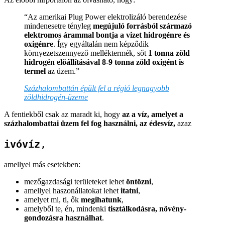
“Az amerikai Plug Power elektrolizáló berendezése
mindenesetre tényleg
megújuló forrásból származó
elektromos árammal bontja a vizet hidrogénre és
oxigénre
. Így egyáltalán nem képződik
környezetszennyező melléktermék, sőt
1 tonna zöld
hidrogén előállításával 8-9 tonna zöld oxigént is
termel
az üzem.”
Százhalombattán épült fel a régió legnagyobb
zöldhidrogén-üzeme
A fentiekből csak az maradt ki, hogy
az a víz, amelyet a
százhalombattai üzem fel fog használni, az édesvíz,
azaz
ivóvíz
,
amellyel más esetekben:
mezőgazdasági területeket lehet
öntözni
,
amellyel haszonállatokat lehet
itatni
,
amelyet mi, ti, ők
megihatunk
,
amelyből te, én, mindenki
tisztálkodásra, növény-
gondozásra használhat
.