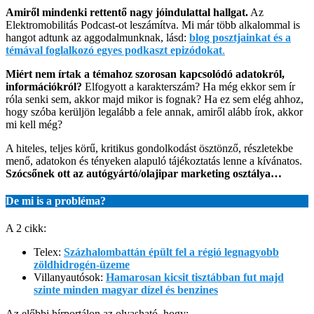
Amiről mindenki rettentő nagy jóindulattal hallgat.
Az
Elektromobilitás Podcast-ot leszámítva. Mi már több alkalommal is
hangot adtunk az aggodalmunknak, lásd:
blog posztjainkat és a
témával foglalkozó egyes podkaszt epizódokat
.
Miért nem írtak a témahoz szorosan kapcsolódó adatokról,
információkról?
Elfogyott a karakterszám? Ha még ekkor sem ír
róla senki sem, akkor majd mikor is fognak? Ha ez sem elég ahhoz,
hogy szóba kerüljön legalább a fele annak, amiről alább írok, akkor
mi kell még?
A hiteles, teljes körű, kritikus gondolkodást ösztönző, részletekbe
menő, adatokon és tényeken alapuló tájékoztatás lenne a kívánatos.
Szócsőnek ott az autógyártó/olajipar marketing osztálya…
De mi is a probléma?
A 2 cikk:
Telex:
Százhalombattán épült fel a régió legnagyobb
zöldhidrogén-üzeme
Villanyautósok:
Hamarosan kicsit tisztábban fut majd
szinte minden magyar dízel és benzines
Az előbbi hírportálon az olvasható, hogy: