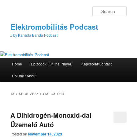
Skip
Skip
to
to
Sear
primary
secondary
content
content
Elektromobilitás Podcast
// by Kanada Banda Podcast
Main
Home
Epizódok (Online Player)
Kapcsolat/Contact
menu
Rólunk / About
TAG ARCHIVES:
TOTALCAR.HU
A Dihidrogén-Monoxid-dal
Üzemelő Autó
Posted on
November 14, 2023