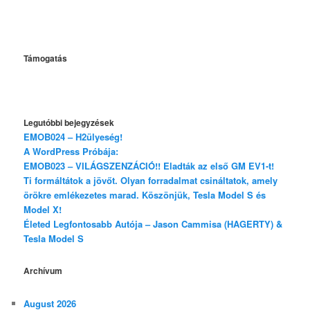
Támogatás
Legutóbbi bejegyzések
EMOB024 – H2ülyeség!
A WordPress Próbája:
EMOB023 – VILÁGSZENZÁCIÓ!! Eladták az első GM EV1-t!
Ti formáltátok a jövőt. Olyan forradalmat csináltatok, amely
örökre emlékezetes marad. Köszönjük, Tesla Model S és
Model X!
Életed Legfontosabb Autója – Jason Cammisa (HAGERTY) &
Tesla Model S
Archívum
August 2026