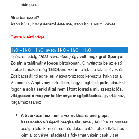
hidrogén.
Mi a baj ezzel?
Azon kívül,
hogy semmi értelme
, azon kívül vajmi kevés.
Gyors kitérő vége.
H
O –
H
O
=
H
O
, avagy
H
O
+
H
O
=
H
O
2
2
2
2
2
2
Egészen eddig
(2023 novembere)
úgy volt, hogy
gróf Spanyol
Zoltán a találmány jogos birtokosan
, Ő nyújtotta be az első
szabadalmakat még
1982-ben
. Aztán teltek-múltak az évek és
Zoli bácsi állítólag teljes Magyarországot keresztül haknizta a
Vízenergia Alapítvány színeiben, hogy megfelelő palimadarakat
fogjon
a soha senki által nem látott forradalmi, szenzációs,
világraszóló magyar találmánya megépítéséhez
, gyártáshoz,
forgalmazásához:
A Szerkezethez
, ami
a víz nukleáris energiáját
hasznosító vízégető meghajtás
, amely felülírja az összes
eddig általunk megismert és dokumentált létező fizikai és
kémiai törvényt, ráadásul a folyamat végén csak vizet