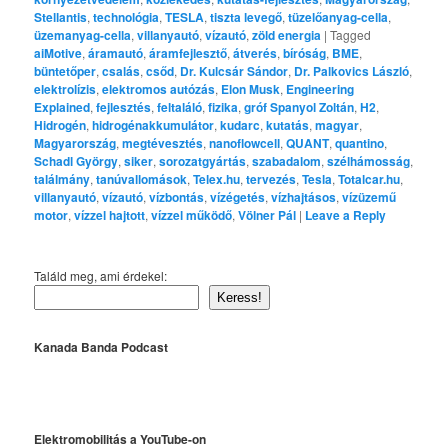
Stellantis
,
technológia
,
TESLA
,
tiszta levegő
,
tüzelőanyag-cella
,
üzemanyag-cella
,
villanyautó
,
vízautó
,
zöld energia
|
Tagged
aiMotive
,
áramautó
,
áramfejlesztő
,
átverés
,
bíróság
,
BME
,
büntetőper
,
csalás
,
csőd
,
Dr. Kulcsár Sándor
,
Dr. Palkovics László
,
elektrolízis
,
elektromos autózás
,
Elon Musk
,
Engineering
Explained
,
fejlesztés
,
feltaláló
,
fizika
,
gróf Spanyol Zoltán
,
H2
,
Hidrogén
,
hidrogénakkumulátor
,
kudarc
,
kutatás
,
magyar
,
Magyarország
,
megtévesztés
,
nanoflowcell
,
QUANT
,
quantino
,
Schadl György
,
siker
,
sorozatgyártás
,
szabadalom
,
szélhámosság
,
találmány
,
tanúvallomások
,
Telex.hu
,
tervezés
,
Tesla
,
Totalcar.hu
,
villanyautó
,
vízautó
,
vízbontás
,
vízégetés
,
vízhajtásos
,
vízüzemű
motor
,
vízzel hajtott
,
vízzel működő
,
Völner Pál
|
Leave a Reply
Találd meg, ami érdekel:
Keress!
Kanada Banda Podcast
Elektromobilitás a YouTube-on