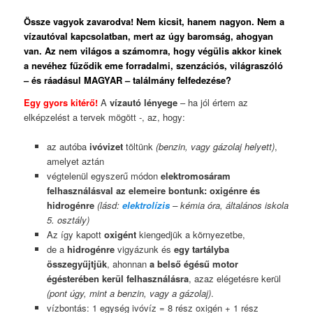
Össze vagyok zavarodva! Nem kicsit, hanem nagyon. Nem a
vízautóval kapcsolatban, mert az úgy baromság, ahogyan
van. Az nem világos a számomra, hogy végülis akkor kinek
a nevéhez fűződik eme forradalmi, szenzációs, világraszóló
– és ráadásul MAGYAR – találmány felfedezése?
Egy gyors kitérő!
A
vízautó lényege
– ha jól értem az
elképzelést a tervek mögött -, az, hogy:
az autóba
ivóvizet
töltünk
(benzin, vagy gázolaj helyett)
,
amelyet aztán
végtelenül egyszerű módon
elektromosáram
felhasználásval az elemeire bontunk: oxigénre és
hidrogénre
(lásd:
elektrolízis
– kémia óra, általános iskola
5. osztály)
Az így kapott
oxigént
kiengedjük a környezetbe,
de a
hidrogénre
vigyázunk és
egy tartályba
összegyűjtjük
, ahonnan
a belső égésű motor
égésterében kerül felhasználásra
, azaz elégetésre kerül
(pont úgy, mint a benzin, vagy a gázolaj)
.
vízbontás: 1 egység ivóvíz = 8 rész oxigén + 1 rész