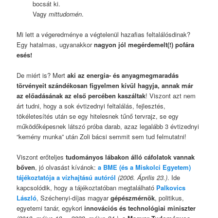
bocsát ki.
Vagy
mittudomén
.
Mi lett a végeredménye a végtelenül hazafias feltalálósdinak?
Egy hatalmas, ugyanakkor
nagyon jól megérdemelt(!) pofára
esés!
De miért is? Mert
aki az energia- és anyagmegmaradás
törvényeit szándékosan figyelmen kívül hagyja, annak már
az előadásának az első percében kaszáltak
! Viszont azt nem
árt tudni, hogy a sok évtizednyi feltalálás, fejlesztés,
tökéletesítés után se egy hitelesnek tűnő tervrajz, se egy
működőképesnek látszó próba darab, azaz legalább 3 évtizednyi
“kemény munka” után Zoli bácsi semmit sem tud felmutatni!
Viszont erőteljes
tudományos lábakon álló cáfolatok vannak
bőven
, jó olvasást kívánok:
a BME (és a Miskolci Egyetem)
tájékoztatója a vízhajtású autóról
(2006. Április 23.)
. Ide
kapcsolódik, hogy a tájékoztatóban megtalálható
Palkovics
László
, Széchenyi-díjas magyar
gépészmérnök
, politikus,
egyetemi tanár, egykori
innovációs és technológiai miniszter