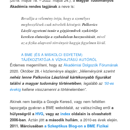
(2018. május 18. – 2022. május 24.)
, a
Magyar Tudományos
Akadémia rendes tagjának
a neve is:
Bevallja a vélemény írója, hogy a személyes
megbeszélések csak növelték kétségeit.
Palkovics
László egyetemi tanár a gépjárművek szakértője
kereken elutasítja a szabadalom hasznosítását
, mivel
az a fizika alapvető törvényeit hagyja figyelmen kívül.
A BME (ÉS A MISKOLCI EGYETEM)
TÁJÉKOZTATÓJA A VÍZHAJTÁSÚ AUTÓRÓL
Érdemes megemlíteni, hogy az
Akadémiai Dolgozók Fórumának
2020. Október 28.-i közleménye alapján:
„Véleményünk szerint
nehéz lenne Palkovics Lászlónál kártékonyabb figurákat
találni a magyar tudomány történetében
, legalább az
‘50-es
évekig
kellene visszamenni a történelemben”
.
Akinek nem barátja a Google Kereső, vagy nem feltétlen
lapozgatja gyakran a BME weboldalát, az valószínűleg erről
a
hülyeségről a
HVG
, vagy az
index
oldalain is olvashatott
2006-ban
. Aztán jött
a második hullám
, a 2010-es évek elején.
2011. Márciusában
a Szkeptikus Blog-on a BME Fizikai