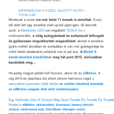
KIPRÓBÁLTUK A VÍZZEL HAJTOTT AUTÓT –
TOTALCAR
Mindezek a sorok
ma már tehát 11 évesek is elmúltak
. Ennyi
idő alatt lett egy amerikai start-up-ból
(igen-igen, ők lesznek
azok: a
Marskórós CEO
-val megáldott
TESLA Inc.
)
multinacionális,
a világ autógyártását és autópiacait felforgató
és gyökeresen megváltoztató megavállalat
, akinek 4 amerikai
gyára mellett ázsiában és európában is van már gyáregysége és
millió feletti eladásokat pródukál már jó pár éve.
A
Model S
észak-amerikai kiszállításai
meg hát pont 2012. Júniusában
kezdődtek meg…
Ha pedig magyar példát kell hoznom, akkor ott az
aiMotive
. A
cég 2015-ös alapítása óta sikert sikerre halmozva végül
a
nemzetközi porondon talált kérőre
és
méltán lehetünk büszkék
az aiMotive csapata által elért eredményekre
.
Egy Kattintás Után A Vízautó Még Gurul Tovább És Tovább És Tovább .
Posted in
aiMotive
,
akkumulátor
,
áramautó
,
battery electric
vehicle
,
elektromos autó
,
Elon Musk
,
hidrogén
,
ivóvíz
,
környezetvédelem
,
közlekedés
,
kutatás-fejlesztés
,
Magyarország
,