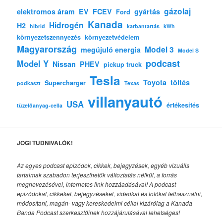
gázolaj
elektromos áram
EV
FCEV
gyártás
Ford
Kanada
Hidrogén
H2
hibrid
karbantartás
kWh
környezetszennyezés
környezetvédelem
Magyarország
Model 3
megújuló energia
Model S
podcast
Model Y
Nissan
PHEV
pickup truck
Tesla
Toyota
töltés
Supercharger
podkaszt
Texas
villanyautó
USA
értékesítés
tüzelőanyag-cella
JOGI TUDNIVALÓK!
Az egyes podcast epizódok, cikkek, bejegyzések, egyéb vizuális
tartalmak szabadon terjeszthetők változtatás nélkül, a forrás
megnevezésével, internetes link hozzáadásával!
A podcast
epizódokat, cikkeket, bejegyzéseket, videókat és fotókat felhasználni,
módosítani, magán- vagy kereskedelmi céllal kizárólag a Kanada
Banda Podcast szerkesztőinek hozzájárulásával lehetséges!