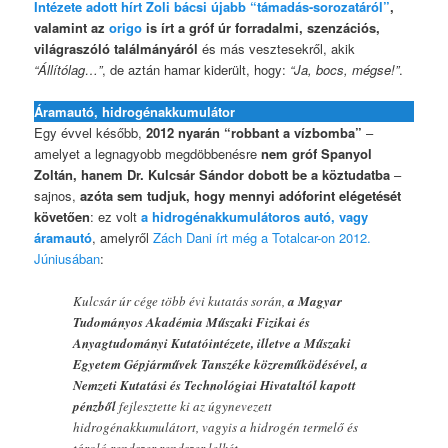
Intézete adott hírt Zoli bácsi újabb “támadás-sorozatáról”
,
valamint az
origo
is írt a gróf úr forradalmi, szenzációs,
világraszóló találmányáról
és más vesztesekről, akik
“Állítólag…”
, de aztán hamar kiderült, hogy:
“Ja, bocs, mégse!”
.
Áramautó, hidrogénakkumulátor
Egy évvel később,
2012 nyarán “robbant a vízbomba”
–
amelyet a legnagyobb megdöbbenésre
nem gróf Spanyol
Zoltán, hanem Dr. Kulcsár Sándor dobott be a köztudatba
–
sajnos,
azóta sem tudjuk, hogy mennyi adóforint elégetését
követően
: ez volt
a hidrogénakkumulátoros autó, vagy
áramautó
, amelyről
Zách Dani írt még a Totalcar-on 2012.
Júniusában
:
Kulcsár úr cége több évi kutatás során,
a Magyar
Tudományos Akadémia Műszaki Fizikai és
Anyagtudományi Kutatóintézete, illetve a Műszaki
Egyetem Gépjárművek Tanszéke közreműködésével, a
Nemzeti Kutatási és Technológiai Hivataltól kapott
pénzből
fejlesztette ki az úgynevezett
hidrogénakkumulátort, vagyis a hidrogén termelő és
tároló rendszer rendszer lelkét.