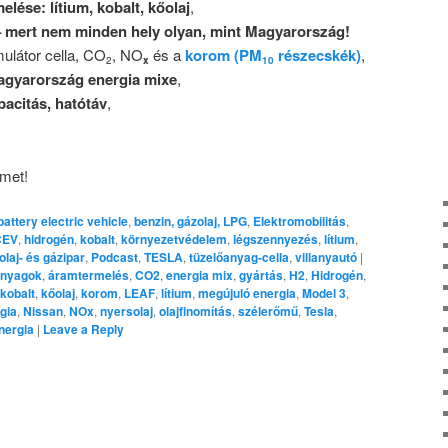
lése: lítium, kobalt, kőolaj
,
– mert nem minden hely olyan, mint Magyarország!
látor cella, CO
, NO
és a
korom (PM
részecskék)
,
2
x
10
gyarország energia mixe
,
acitás, hatótáv
,
lmet!
battery electric vehicle
,
benzin, gázolaj, LPG
,
Elektromobilitás
,
CEV
,
hidrogén
,
kobalt
,
környezetvédelem
,
légszennyezés
,
lítium
,
olaj- és gázipar
,
Podcast
,
TESLA
,
tüzelőanyag-cella
,
villanyautó
|
anyagok
,
áramtermelés
,
CO2
,
energia mix
,
gyártás
,
H2
,
Hidrogén
,
kobalt
,
kőolaj
,
korom
,
LEAF
,
lítium
,
megújuló energia
,
Model 3
,
gia
,
Nissan
,
NOx
,
nyersolaj
,
olajfinomítás
,
szélerőmű
,
Tesla
,
nergia
|
Leave a Reply