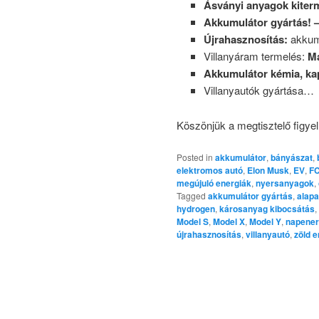
Ásványi anyagok kiterme
Akkumulátor gyártás! 
Újrahasznosítás:
akkumu
Villanyáram termelés:
Ma
Akkumulátor kémia, kap
Villanyautók gyártása…
Köszönjük a megtisztelő figye
Posted in
akkumulátor
,
bányászat
,
elektromos autó
,
Elon Musk
,
EV
,
F
megújuló energiák
,
nyersanyagok
,
Tagged
akkumulátor gyártás
,
alap
hydrogen
,
károsanyag kibocsátás
,
Model S
,
Model X
,
Model Y
,
napener
újrahasznosítás
,
villanyautó
,
zöld e