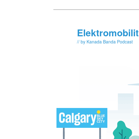
Skip
Skip
to
to
primary
secondary
Elektromobili
content
content
// by Kanada Banda Podcast