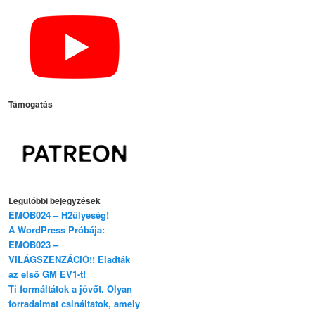
Támogatás
Legutóbbi bejegyzések
EMOB024 – H2ülyeség!
A WordPress Próbája:
EMOB023 –
VILÁGSZENZÁCIÓ!! Eladták
az első GM EV1-t!
Ti formáltátok a jövőt. Olyan
forradalmat csináltatok, amely