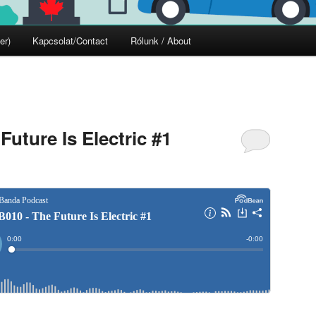
er)
Kapcsolat/Contact
Rólunk / About
uture Is Electric #1