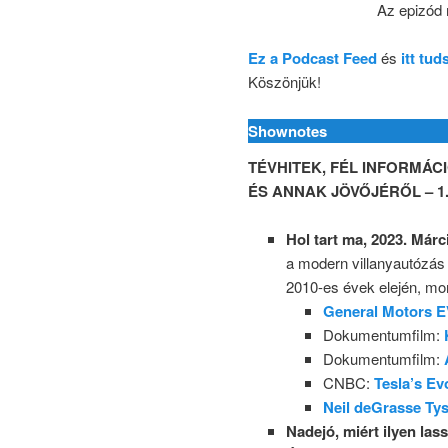
Az epizód
Ez a Podcast Feed
és
itt tu
Köszönjük!
Shownotes
TÉVHITEK, FÉL INFORMÁ
ÉS ANNAK JÖVŐJÉRŐL – 1.
Hol tart ma, 2023. Már
a modern villanyautózás
2010-es évek elején, mon
General Motors 
Dokumentumfilm:
Dokumentumfilm:
CNBC:
Tesla’s Ev
Neil deGrasse Ty
Nadejó, miért ilyen las