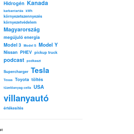
Kanada
Hidrogén
karbantartás
kWh
környezetszennyezés
környezetvédelem
Magyarország
megújuló energia
Model Y
Model 3
Model S
Nissan
PHEV
pickup truck
podcast
podkaszt
Tesla
Supercharger
Toyota
töltés
Texas
USA
tüzelőanyag-cella
villanyautó
értékesítés
st