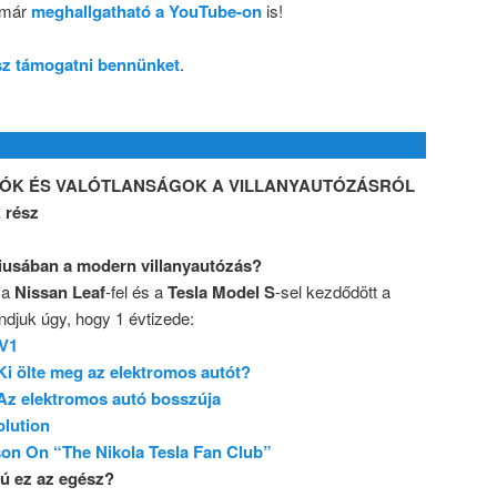
 már
meghallgatható a YouTube-on
is!
dsz támogatni bennünket
.
CIÓK ÉS VALÓTLANSÁGOK A VILLANYAUTÓZÁSRÓL
 rész
ciusában a modern villanyautózás?
 a
Nissan Leaf
-fel és a
Tesla Model S
-sel kezdődött a
djuk úgy, hogy 1 évtizede:
EV1
Ki ölte meg az elektromos autót?
Az elektromos autó bosszúja
olution
son On “The Nikola Tesla Fan Club”
sú ez az egész?