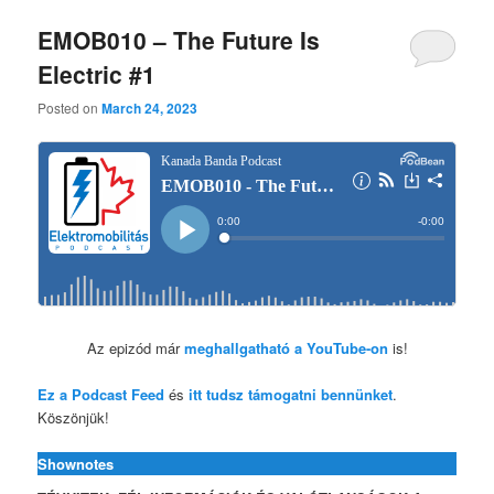
EMOB010 – The Future Is
Electric #1
Posted on
March 24, 2023
Az epizód már
meghallgatható a YouTube-on
is!
Ez a Podcast Feed
és
itt tudsz támogatni bennünket
.
Köszönjük!
Shownotes