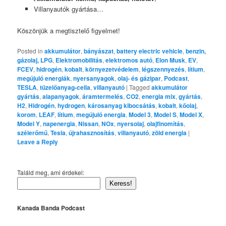
Villanyautók gyártása…
Köszönjük a megtisztelő figyelmet!
Posted in
akkumulátor
,
bányászat
,
battery electric vehicle
,
benzin,
gázolaj, LPG
,
Elektromobilitás
,
elektromos autó
,
Elon Musk
,
EV
,
FCEV
,
hidrogén
,
kobalt
,
környezetvédelem
,
légszennyezés
,
lítium
,
megújuló energiák
,
nyersanyagok
,
olaj- és gázipar
,
Podcast
,
TESLA
,
tüzelőanyag-cella
,
villanyautó
|
Tagged
akkumulátor
gyártás
,
alapanyagok
,
áramtermelés
,
CO2
,
energia mix
,
gyártás
,
H2
,
Hidrogén
,
hydrogen
,
károsanyag kibocsátás
,
kobalt
,
kőolaj
,
korom
,
LEAF
,
lítium
,
megújuló energia
,
Model 3
,
Model S
,
Model X
,
Model Y
,
napenergia
,
Nissan
,
NOx
,
nyersolaj
,
olajfinomítás
,
szélerőmű
,
Tesla
,
újrahasznosítás
,
villanyautó
,
zöld energia
|
Leave a Reply
Találd meg, ami érdekel:
Keress!
Kanada Banda Podcast