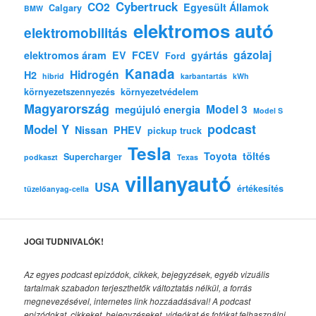
Cybertruck
CO2
Egyesült Államok
Calgary
BMW
elektromos autó
elektromobilitás
gázolaj
elektromos áram
EV
FCEV
gyártás
Ford
Kanada
Hidrogén
H2
hibrid
karbantartás
kWh
környezetszennyezés
környezetvédelem
Magyarország
Model 3
megújuló energia
Model S
podcast
Model Y
Nissan
PHEV
pickup truck
Tesla
Toyota
töltés
Supercharger
podkaszt
Texas
villanyautó
USA
értékesítés
tüzelőanyag-cella
JOGI TUDNIVALÓK!
Az egyes podcast epizódok, cikkek, bejegyzések, egyéb vizuális
tartalmak szabadon terjeszthetők változtatás nélkül, a forrás
megnevezésével, internetes link hozzáadásával!
A podcast
epizódokat, cikkeket, bejegyzéseket, videókat és fotókat felhasználni,