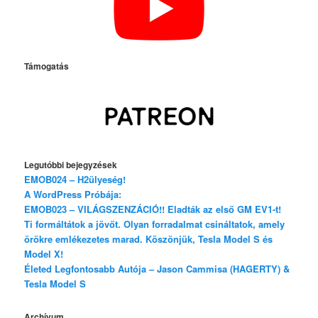
Támogatás
Legutóbbi bejegyzések
EMOB024 – H2ülyeség!
A WordPress Próbája:
EMOB023 – VILÁGSZENZÁCIÓ!! Eladták az első GM EV1-t!
Ti formáltátok a jövőt. Olyan forradalmat csináltatok, amely
örökre emlékezetes marad. Köszönjük, Tesla Model S és
Model X!
Életed Legfontosabb Autója – Jason Cammisa (HAGERTY) &
Tesla Model S
Archívum