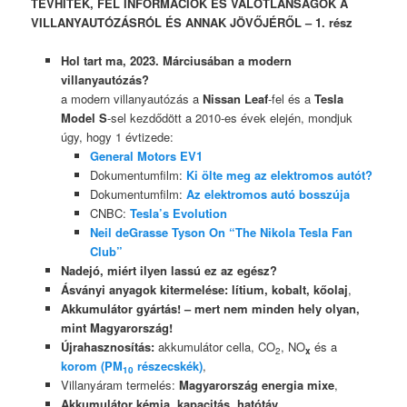
TÉVHITEK, FÉL INFORMÁCIÓK ÉS VALÓTLANSÁGOK A
VILLANYAUTÓZÁSRÓL ÉS ANNAK JÖVŐJÉRŐL – 1. rész
Hol tart ma, 2023. Márciusában a modern
villanyautózás?
a modern villanyautózás a
Nissan Leaf
-fel és a
Tesla
Model S
-sel kezdődött a 2010-es évek elején, mondjuk
úgy, hogy 1 évtizede:
General Motors EV1
Dokumentumfilm:
Ki ölte meg az elektromos autót?
Dokumentumfilm:
Az elektromos autó bosszúja
CNBC:
Tesla’s Evolution
Neil deGrasse Tyson On “The Nikola Tesla Fan
Club”
Nadejó, miért ilyen lassú ez az egész?
Ásványi anyagok kitermelése: lítium, kobalt, kőolaj
,
Akkumulátor gyártás! – mert nem minden hely olyan,
mint Magyarország!
Újrahasznosítás:
akkumulátor cella, CO
, NO
és a
2
x
korom (PM
részecskék)
,
10
Villanyáram termelés:
Magyarország energia mixe
,
Akkumulátor kémia, kapacitás, hatótáv
,