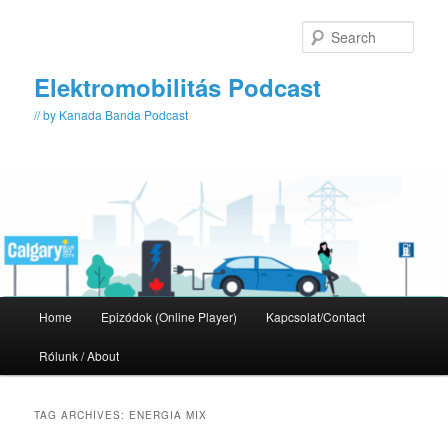
Skip
Skip
to
to
Sear
primary
secondary
content
content
Elektromobilitás Podcast
// by Kanada Banda Podcast
Main
Home
Epizódok (Online Player)
Kapcsolat/Contact
menu
Rólunk / About
TAG ARCHIVES:
ENERGIA MIX