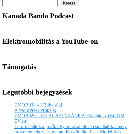
Keress!
Kanada Banda Podcast
Elektromobilitás a YouTube-on
Támogatás
Legutóbbi bejegyzések
EMOB024 – H2ülyeség!
A WordPress Próbája:
EMOB023 – VILÁGSZENZÁCIÓ!! Eladták az első GM
EV1-t!
Ti formáltátok a jövőt. Olyan forradalmat csináltatok, amely
örökre emlékezetes marad. Köszönjük, Tesla Model S és