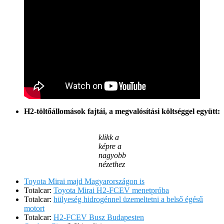
H2-töltőállomások fajtái, a megvalósítási költséggel együtt:
klikk a
képre a
nagyobb
nézethez
Toyota Mirai majd Magyarországon is
Totalcar:
Toyota Mirai H2-FCEV menetpróba
Totalcar:
hülyeség hidrogénnel üzemeltetni a belső égésű
motort
Totalcar:
H2-FCEV Busz Budapesten