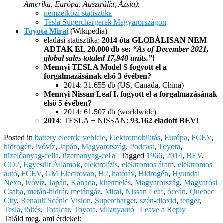
Amerika, Európa, Ausztrália, Ázsia)
:
nemzetközi statisztika
Tesla Superchargerek Magyarországon
Toyota Mirai
(Wikipedia)
eladási statisztika:
2014 óta GLOBÁLISAN NEM
ADTAK EL 20.000 db se:
“As of December 2021,
global sales totaled 17,940 units.”
!
Mennyi TESLA Model S fogyott el a
forgalmazásának első 3 évében?
2014: 31.655 db (US, Canada, China)
Mennyi Nissan Leaf I. fogyott el a forgalmazásának
első 5 évében?
2014: 61.507 db (worldwide)
2014
: TESLA + NISSAN:
93.162 eladott BEV
!
Posted in
battery electric vehicle
,
Elektromobilitás
,
Európa
,
FCEV
,
hidrogén
,
ivóvíz
,
Japán
,
Magyarország
,
Podcast
,
Toyota
,
tüzelőanyag-cella
,
üzemanyag-cella
|
Tagged
1966
,
2014
,
BEV
,
CO2
,
Egyesült Államok
,
elektrolízis
,
elektromos áram
,
elektromos
autó
,
FCEV
,
GM Electrovan
,
H2
,
hatótáv
,
Hidrogén
,
Hyundai
Nexo
,
ivóvíz
,
Japán
,
Kanada
,
kitermelés
,
Magyarország
,
Magyarósi
Csaba
,
metán-hidrát
,
metángáz
,
Mirai
,
Nissan Leaf
,
óceán
,
Quebec
City
,
Renault Scénic Vision
,
Supercharger
,
szén-dioxid
,
tenger
,
Tesla
,
töltés
,
Totalcar
,
Toyota
,
villanyautó
|
Leave a Reply
Találd meg, ami érdekel: