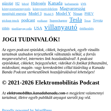
Kanada
gázolaj
Hidrogén
H2
hibrid
karbantartás
kWh
Magyarország
környezetszennyezés
környezetvédelem
Model Y
Model 3
megújuló energia
Nissan
PHEV
Model S
Tesla
podcast
Toyota
pickup truck
Supercharger
podkaszt
Texas
villanyautó
USA
töltés
értékesítés
tüzelőanyag-cella
JOGI TUDNIVALÓK!
Az egyes podcast epizódok, cikkek, bejegyzések, egyéb vizuális
tartalmak szabadon terjeszthetők változtatás nélkül, a forrás
megnevezésével, internetes link hozzáadásával!
A podcast
epizódokat, cikkeket, bejegyzéseket, videókat és fotókat felhasználni,
módosítani, magán- vagy kereskedelmi céllal kizárólag a Kanada
Banda Podcast szerkesztőinek hozzájárulásával lehetséges!
© 2021-2026 Elektromobilitás Podcast
Az
elektromobilitas.kanadabanada.com
-n megjelent valamennyi
tartalmat, illetve egyéb publikált anyagot szerzői jog véd.
Proudly powered by WordPress