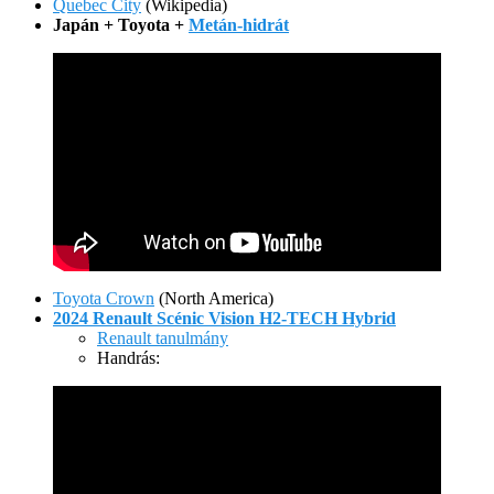
Quebec City
(Wikipedia)
Japán + Toyota +
Metán-hidrát
Toyota Crown
(North America)
2024 Renault Scénic Vision H2-TECH Hybrid
Renault tanulmány
Handrás: