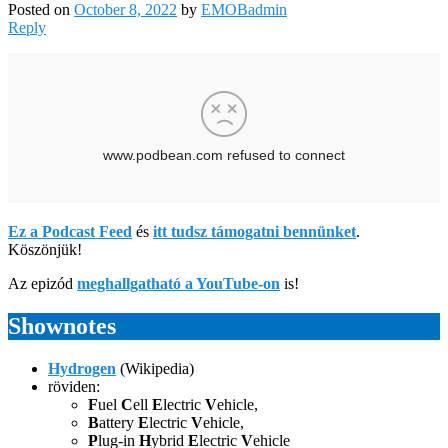
Posted on
October 8, 2022
by
EMOBadmin
Reply
Ez a Podcast Feed
és
itt tudsz támogatni bennünket
.
Köszönjük!
Az epizód
meghallgatható a YouTube-on
is!
Shownotes
Hydrogen
(Wikipedia)
röviden:
F
uel
C
ell
E
lectric
V
ehicle,
B
attery
E
lectric
V
ehicle,
P
lug-in
H
ybrid
E
lectric
V
ehicle