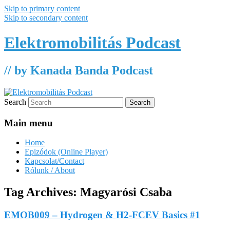
Skip to primary content
Skip to secondary content
Elektromobilitás Podcast
// by Kanada Banda Podcast
Search
Main menu
Home
Epizódok (Online Player)
Kapcsolat/Contact
Rólunk / About
Tag Archives:
Magyarósi Csaba
EMOB009 – Hydrogen & H2-FCEV Basics #1