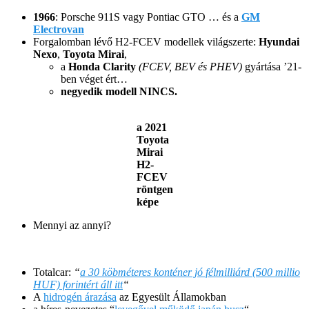
1966
: Porsche 911S vagy Pontiac GTO … és a
GM
Electrovan
Forgalomban lévő H2-FCEV modellek világszerte:
Hyundai
Nexo
,
Toyota Mirai
,
a
Honda Clarity
(FCEV, BEV és PHEV)
gyártása ’21-
ben véget ért…
negyedik modell NINCS.
a 2021
Toyota
Mirai
H2-
FCEV
röntgen
képe
Mennyi az annyi?
Totalcar:
“
a 30 köbméteres konténer jó félmilliárd (500 millio
HUF) forintért áll itt
“
A
hidrogén árazása
az Egyesült Államokban