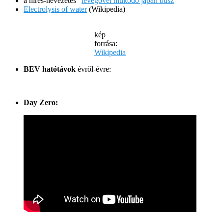
a híres-nevezetes “
levegővel működő japán busz
“
Electrolysis of water
(Wikipedia)
kép
forrása:
Wikipedia
BEV hatótávok
évről-évre:
Day Zero: