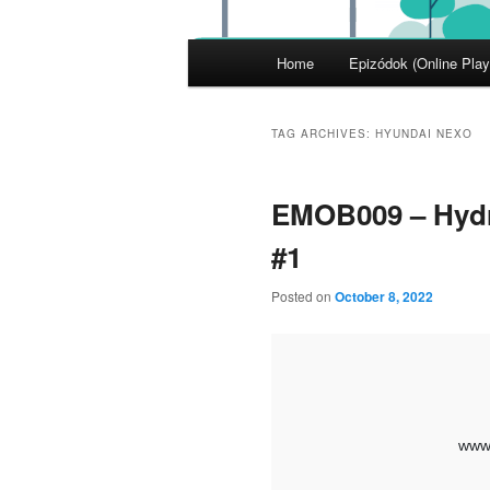
Main
Home
Epizódok (Online Play
menu
TAG ARCHIVES:
HYUNDAI NEXO
EMOB009 – Hyd
#1
Posted on
October 8, 2022