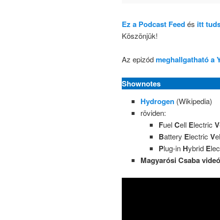
Ez a Podcast Feed
és
itt tu
Köszönjük!
Az epizód
meghallgatható a 
Shownotes
Hydrogen
(Wikipedia)
röviden:
F
uel
C
ell
E
lectric
V
B
attery
E
lectric
V
e
P
lug-in
H
ybrid
E
lec
Magyarósi Csaba videó