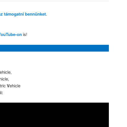
dsz támogatni bennünket
.
YouTube-on
is!
ehicle,
hicle,
tric
V
ehicle
i: