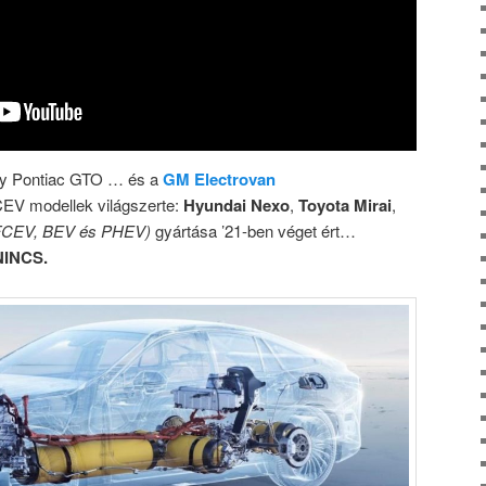
gy Pontiac GTO … és a
GM Electrovan
EV modellek világszerte:
Hyundai Nexo
,
Toyota Mirai
,
FCEV, BEV és PHEV)
gyártása ’21-ben véget ért…
NINCS.