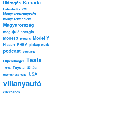
Kanada
Hidrogén
karbantartás
kWh
környezetszennyezés
környezetvédelem
Magyarország
megújuló energia
Model Y
Model 3
Model S
Nissan
PHEV
pickup truck
podcast
podkaszt
Tesla
Supercharger
Toyota
töltés
Texas
USA
tüzelőanyag-cella
villanyautó
értékesítés