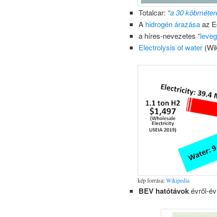
Totalcar:
“
a 30 köbméteres 
A
hidrogén árazása
az E
a híres-nevezetes “
leve
Electrolysis of water
(Wik
kép forrása:
Wikipedia
BEV hatótávok
évről-év