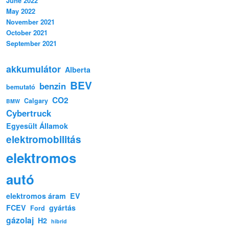
June 2022
May 2022
November 2021
October 2021
September 2021
akkumulátor
Alberta
BEV
benzin
bemutató
CO2
Calgary
BMW
Cybertruck
Egyesült Államok
elektromobilitás
elektromos
autó
elektromos áram
EV
FCEV
gyártás
Ford
gázolaj
H2
hibrid