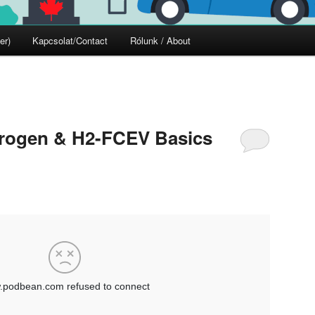
er)
Kapcsolat/Contact
Rólunk / About
rogen & H2-FCEV Basics