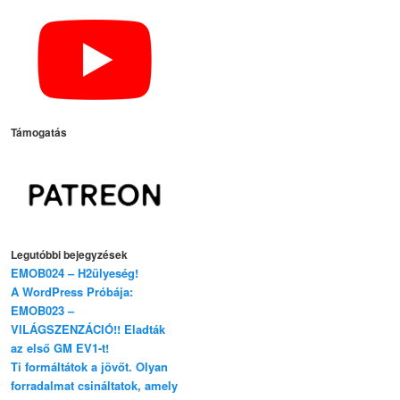
Támogatás
Legutóbbi bejegyzések
EMOB024 – H2ülyeség!
A WordPress Próbája:
EMOB023 –
VILÁGSZENZÁCIÓ!! Eladták
az első GM EV1-t!
Ti formáltátok a jövőt. Olyan
forradalmat csináltatok, amely