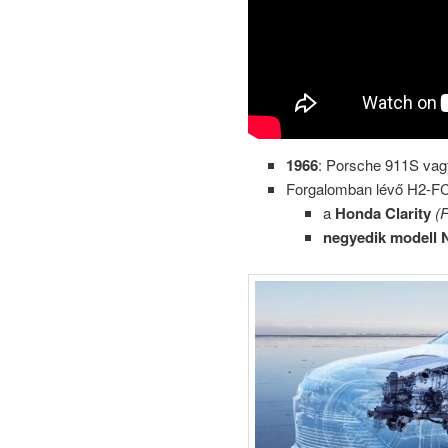
1966
: Porsche 911S va
Forgalomban lévő H2-FC
a
Honda Clarity
(
negyedik modell 