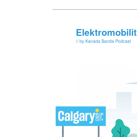
Skip
Skip
to
to
primary
secondary
Elektromobili
content
content
// by Kanada Banda Podcast