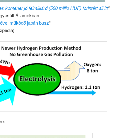
konténer jó félmilliárd (500 millio HUF) forintért áll itt
“
gyesült Államokban
gővel működő japán busz
“
ipedia)
re: