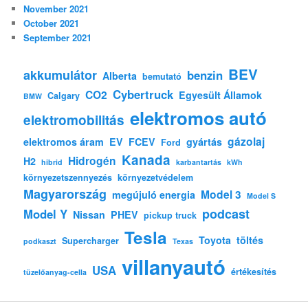
November 2021
October 2021
September 2021
BEV
akkumulátor
benzin
Alberta
bemutató
Cybertruck
CO2
Egyesült Államok
Calgary
BMW
elektromos autó
elektromobilitás
gázolaj
elektromos áram
EV
FCEV
gyártás
Ford
Kanada
Hidrogén
H2
hibrid
karbantartás
kWh
környezetszennyezés
környezetvédelem
Magyarország
Model 3
megújuló energia
Model S
podcast
Model Y
Nissan
PHEV
pickup truck
Tesla
Toyota
töltés
Supercharger
podkaszt
Texas
villanyautó
USA
értékesítés
tüzelőanyag-cella