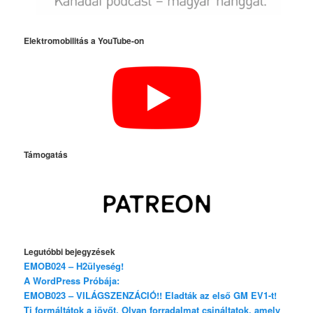
Elektromobilitás a YouTube-on
Támogatás
Legutóbbi bejegyzések
EMOB024 – H2ülyeség!
A WordPress Próbája:
EMOB023 – VILÁGSZENZÁCIÓ!! Eladták az első GM EV1-t!
Ti formáltátok a jövőt. Olyan forradalmat csináltatok, amely