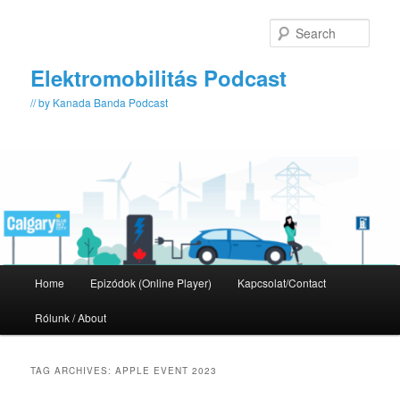
Skip
Skip
to
to
Sear
primary
secondary
content
content
Elektromobilitás Podcast
// by Kanada Banda Podcast
Main
Home
Epizódok (Online Player)
Kapcsolat/Contact
menu
Rólunk / About
TAG ARCHIVES:
APPLE EVENT 2023