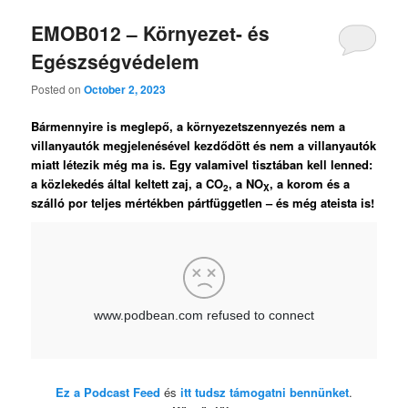
EMOB012 – Környezet- és
Egészségvédelem
Posted on
October 2, 2023
Bármennyire is meglepő, a környezetszennyezés nem a
villanyautók megjelenésével kezdődött és nem a villanyautók
miatt létezik még ma is. Egy valamivel tisztában kell lenned:
a közlekedés által keltett zaj, a CO
, a NO
, a korom és a
2
X
szálló por teljes mértékben pártfüggetlen – és még ateista is!
Ez a Podcast Feed
és
itt tudsz támogatni bennünket
.