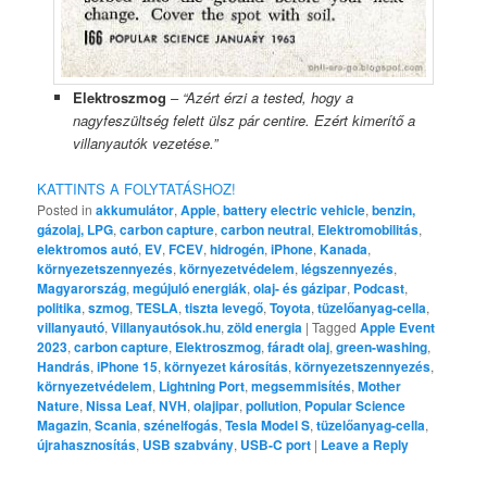
Elektroszmog
–
“Azért érzi a tested, hogy a
nagyfeszültség felett ülsz pár centire. Ezért kimerítő a
villanyautók vezetése.”
KATTINTS A FOLYTATÁSHOZ!
Posted in
akkumulátor
,
Apple
,
battery electric vehicle
,
benzin,
gázolaj, LPG
,
carbon capture
,
carbon neutral
,
Elektromobilitás
,
elektromos autó
,
EV
,
FCEV
,
hidrogén
,
iPhone
,
Kanada
,
környezetszennyezés
,
környezetvédelem
,
légszennyezés
,
Magyarország
,
megújuló energiák
,
olaj- és gázipar
,
Podcast
,
politika
,
szmog
,
TESLA
,
tiszta levegő
,
Toyota
,
tüzelőanyag-cella
,
villanyautó
,
Villanyautósok.hu
,
zöld energia
|
Tagged
Apple Event
2023
,
carbon capture
,
Elektroszmog
,
fáradt olaj
,
green-washing
,
Handrás
,
iPhone 15
,
környezet károsítás
,
környezetszennyezés
,
környezetvédelem
,
Lightning Port
,
megsemmisítés
,
Mother
Nature
,
Nissa Leaf
,
NVH
,
olajipar
,
pollution
,
Popular Science
Magazin
,
Scania
,
szénelfogás
,
Tesla Model S
,
tüzelőanyag-cella
,
újrahasznosítás
,
USB szabvány
,
USB-C port
|
Leave a Reply