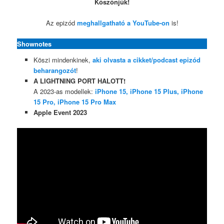
Köszönjük!
Az epizód
meghallgatható a YouTube-on
is!
Shownotes
Köszi mindenkinek,
aki olvasta a cikket/podcast epizód
beharangozót
!
A LIGHTNING PORT HALOTT!
A 2023-as modellek:
iPhone 15, iPhone 15 Plus, iPhone
15 Pro, iPhone 15 Pro Max
Apple Event 2023