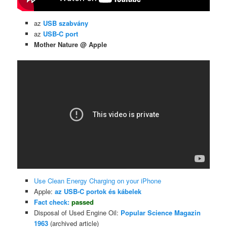
az
USB szabvány
az
USB-C port
Mother Nature @ Apple
Use Clean Energy Charging on your iPhone
Apple:
az USB-C portok és kábelek
Fact check:
passed
Disposal of Used Engine Oil:
Popular Science Magazin
1963
(archived article)