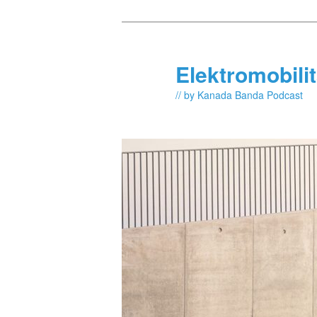
Skip
to
primary
Elektromobili
content
// by Kanada Banda Podcast