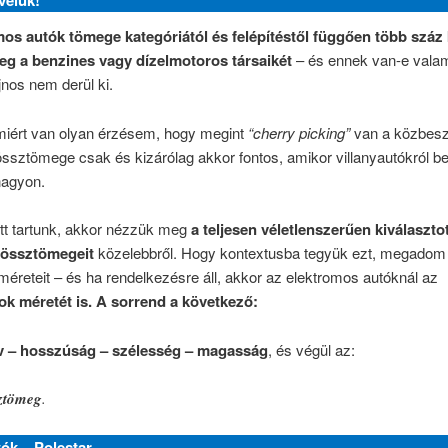
velük!
mos autók tömege kategóriától és felépítéstől függően több száz 
eg a benzines vagy dízelmotoros társaikét
– és ennek van-e vala
jnos nem derül ki.
miért van olyan érzésem, hogy megint
“cherry picking”
van a közbes
ssztömege csak és kizárólag akkor fontos, amikor villanyautókról b
nagyon.
itt tartunk, akkor nézzük meg
a teljesen véletlenszerűen kiválaszto
 össztömegeit
közelebbről. Hogy kontextusba tegyük ezt, megadom
éreteit – és ha rendelkezésre áll, akkor az elektromos autóknál az
k méretét is. A sorrend a következő:
v – hosszúság – szélesség – magasság
, és végül az:
ztömeg
.
tók – Polestar