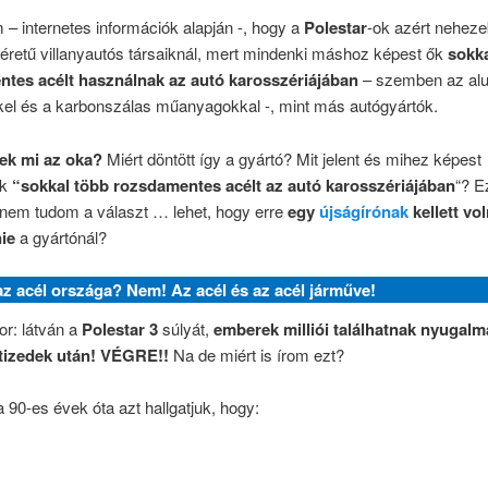
– internetes információk alapján -, hogy a
Polestar
-ok azért nehez
éretű villanyautós társaiknál, mert mindenki máshoz képest ők
sokka
tes acélt használnak az autó karosszériájában
– szemben az al
kel és a karbonszálas műanyagokkal -, mint más autógyártók.
ek mi az oka?
Miért döntött így a gyártó? Mit jelent és mihez képest
ak
“sokkal több rozsdamentes acélt az autó karosszériájában
“? E
 nem tudom a választ … lehet, hogy erre
egy
újságírónak
kellett vo
ie
a gyártónál?
az acél országa? Nem! Az acél és az acél járműve!
r: látván a
Polestar 3
súlyát,
emberek milliói találhatnak nyugalm
tizedek után! VÉGRE!!
Na de miért is írom ezt?
 90-es évek óta azt hallgatjuk, hogy: