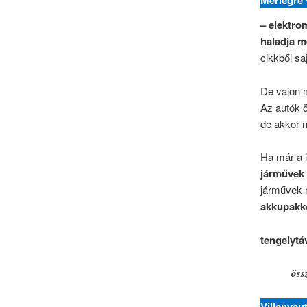
Mérlegre 
– elektro
haladja m
cikkből sa
De vajon 
Az autók ö
de akkor 
Ha már a 
járművek
járművek m
akkupakko
tengelytá
öss
Villanyau