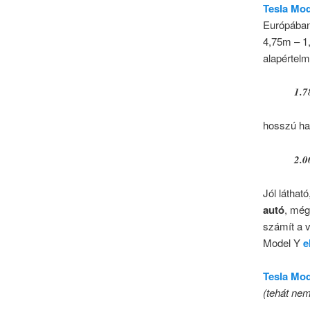
Tesla Mod
Európában.
4,75m – 1
alapértel
1.7
hosszú ha
2.0
Jól láthat
autó
, mé
számít a v
Model Y
e
Tesla Mod
(tehát nem