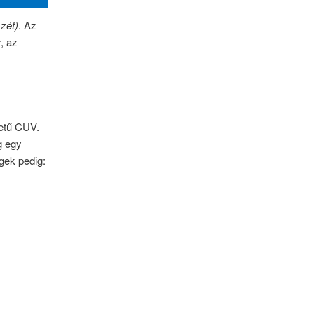
szét)
. Az
r
, az
retű CUV.
g egy
gek pedig: