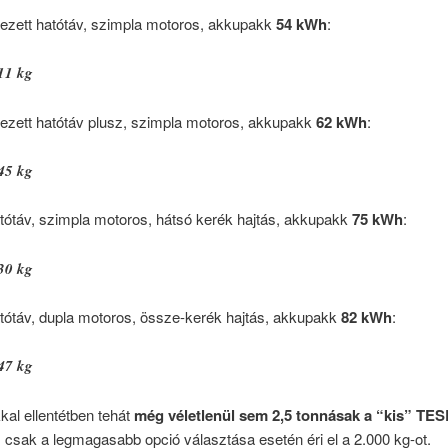
mezett hatótáv, szimpla motoros, akkupakk
54 kWh
:
11 kg
mezett hatótáv plusz, szimpla motoros, akkupakk
62 kWh
:
45 kg
tótáv, szimpla motoros, hátsó kerék hajtás, akkupakk
75 kWh
:
30 kg
tótáv, dupla motoros, össze-kerék hajtás, akkupakk
82 kWh
:
47 kg
kal ellentétben tehát
még véletlenül sem 2,5 tonnásak a “kis” TE
 csak a legmagasabb opció választása esetén éri el a 2.000 kg-ot.