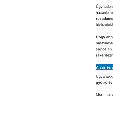
Úgy tudom 
hasonló m
rozsdamen
ötvözetek
Hogy enn
használn
sajnos én
rákérdezn
A vas és 
Ugyanakko
gyötrő év
Mert már a