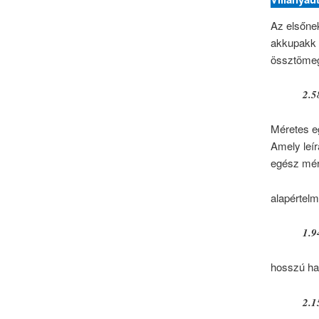
Az elsőnek
akkupakk
össztöme
2.5
Méretes eg
Amely leír
egész mére
alapértelm
1.9
hosszú ha
2.1