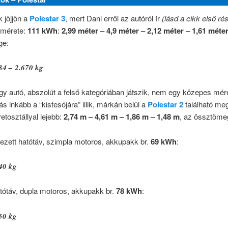
 jöjjön a
Polestar 3
, mert Dani erről az autóról ír
(lásd a cikk első ré
 mérete:
111 kWh
:
2,99 méter – 4,9 méter – 2,12 méter – 1,61 méte
ge:
84 – 2.670 kg
y autó, abszolút a felső kategóriában játszik, nem egy közepes mé
ás inkább a “kistesójára” illik, márkán belül a
Polestar 2
található me
tosztállyal lejebb:
2,74 m – 4,61 m – 1,86 m – 1,48 m
, az össztöme
ezett hatótáv, szimpla motoros, akkupakk br.
69 kWh
:
40 kg
tótáv, dupla motoros, akkupakk br.
78 kWh
:
50 kg