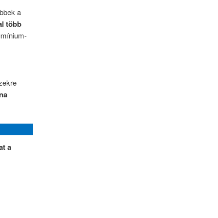
ebbek a
l több
umínium-
zekre
lna
at a