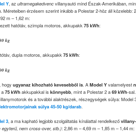
el Y
, az
ultramegakedvenc
villanyautó mind Észak-Amerikában, min
 Méreteiben érzésem szerint inkább a Polestar 2-höz áll közelebb: 
,92 m – 1,62 m:
mezett hatótáv, szimpla motoros, akkupakk
75 kWh
:
80 kg
tótáv, dupla motoros, akkupakk
75 kWh
:
00 kg
ó, hogy
ugyanaz kihozható kevesebből is
. A
Model Y
valamelyest
n
g a
75 kWh
akkupakkal is
könnyebb
, mint a Polestar 2 a
69 kWh
-sal
illanymotorok és a további alaktrészek, részegységek sülya: Model 
lektromotorjainak súlya 45-50 kg/darab
.
el 3
, a ma kapható legjobb szolgáltatás kínálattal rendelkező
villany
 egyterű, nem cross-over, stb.)
: 2,86 m – 4,69 m – 1,85 m – 1,44 m: