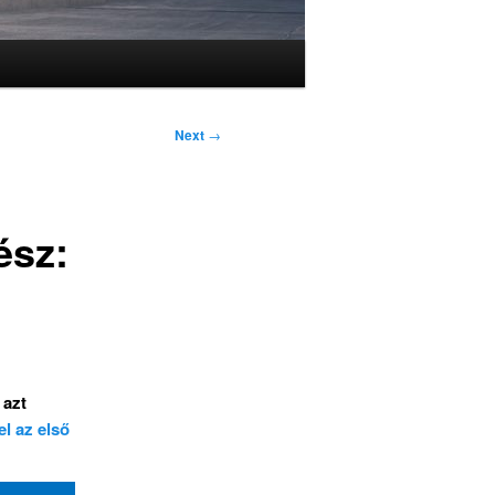
Next
→
ész:
 azt
el az első