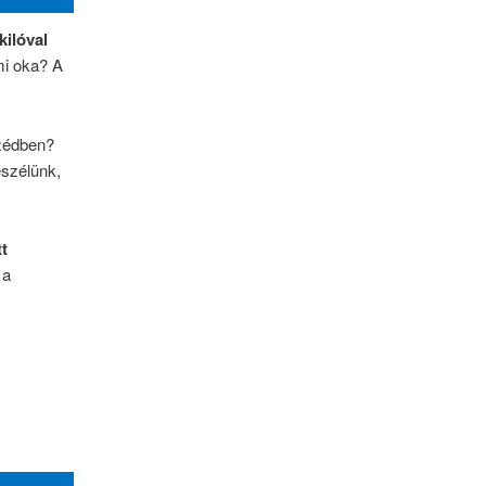
kilóval
mi oka? A
zédben?
eszélünk,
tt
 a