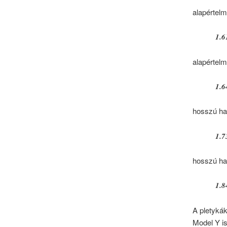
alapértel
1.6
alapértel
1.6
hosszú ha
1.7
hosszú ha
1.8
A pletykák
Model Y is