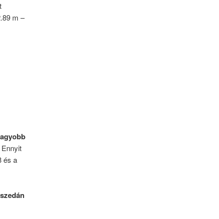
t
2.89 m –
agyobb
. Ennyit
3 és a
-szedán