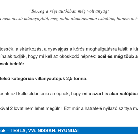
“Bezzeg a régi autókban még volt anyag:
t nem óccsó műanyagból, meg puha alumíneumbó csináták, hanem acé
 tessék,
a siránkozás
,
a nyavajgás
a kérés meghallgatásra talált: a kí
 kínaiak tudják, hogy mi kell az okoskodó népnek:
acél és még több a
sak belefér
.
 felső kategóriás villanyautójuk 2,5 tonna
.
csak azt kelle eldöntenie a népnek, hogy
mi a szart is akar valójáb
óval 2 lovat nem lehet megülni! Ezt már a hátrafelé nyilazó szittya m
utók – TESLA, VW, NISSAN, HYUNDAI