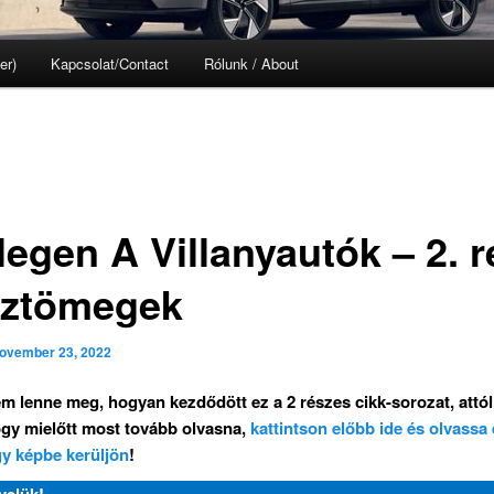
er)
Kapcsolat/Contact
Rólunk / About
egen A Villanyautók – 2. r
ztömegek
ovember 23, 2022
m lenne meg, hogyan kezdődött ez a 2 részes cikk-sorozat, attól
gy mielőtt most tovább olvasna,
kattintson előbb ide és olvassa 
gy képbe kerüljön
!