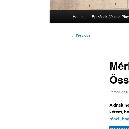
Main
Home
Epizódok (Online Play
menu
Post
←
Previous
navigation
Mérl
Öss
Posted on
N
Akinek ne
kérem, ho
részt, ho