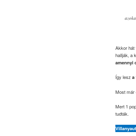
azoka
Akkor hát
hallják, a
amennyi c
Így lesz
a
Most már 
Mert 1 pop
tudták.
Villanya