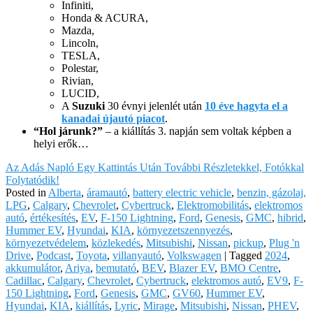
Infiniti,
Honda & ACURA,
Mazda,
Lincoln,
TESLA,
Polestar,
Rivian,
LUCID,
A
Suzuki
30 évnyi jelenlét után
10 éve hagyta el a
kanadai újautó piacot
.
“Hol járunk?”
– a kiállítás 3. napján sem voltak képben a
helyi erők…
Az Adás Napló Egy Kattintás Után További Részletekkel, Fotókkal
Folytatódik!
Posted in
Alberta
,
áramautó
,
battery electric vehicle
,
benzin, gázolaj,
LPG
,
Calgary
,
Chevrolet
,
Cybertruck
,
Elektromobilitás
,
elektromos
autó
,
értékesítés
,
EV
,
F-150 Lightning
,
Ford
,
Genesis
,
GMC
,
hibrid
,
Hummer EV
,
Hyundai
,
KIA
,
környezetszennyezés
,
környezetvédelem
,
közlekedés
,
Mitsubishi
,
Nissan
,
pickup
,
Plug 'n
Drive
,
Podcast
,
Toyota
,
villanyautó
,
Volkswagen
|
Tagged
2024
,
akkumulátor
,
Ariya
,
bemutató
,
BEV
,
Blazer EV
,
BMO Centre
,
Cadillac
,
Calgary
,
Chevrolet
,
Cybertruck
,
elektromos autó
,
EV9
,
F-
150 Lightning
,
Ford
,
Genesis
,
GMC
,
GV60
,
Hummer EV
,
Hyundai
,
KIA
,
kiállítás
,
Lyric
,
Mirage
,
Mitsubishi
,
Nissan
,
PHEV
,