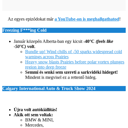
Az egyes epizódokat már
a YouTube-on is meghallgathatod
!
Freezing F***ing Cold
Január közepén Alberta-ban egy kicsit
-40°C
(feels like
-50°C)
volt
.
Bundle up! Wind chills of -50 sparks widespread cold
warnings across Prairies
Heavy snow blasts Prairies before polar vortex plunges
region into deep freeze
Semmi és senki sem szereti a sarkvidéki hideget!
Mindent is megvisel ez a rettentő hideg.
C
algary
I
nternational
A
uto &
T
ruck
S
how
2024
Újra volt autókiállítás!
Akik ott sem voltak:
BMW & MINI,
Mercedes,