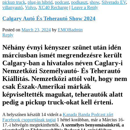
pickup truck
,
plug-in hibrid
,
podcast
,
podkaszt
,
show
,
Silverado EV
,
villanyautó
,
Volvo
,
XC40 Recharge
|
Leave a Reply
Calgary Autó És Teherautó Show 2024
Posted on
March 23, 2024
by
EMOBadmin
Reply
Néhány évnyi kényszer szünet után idén
márciusban ismét megrendezésre került
Calgary-ban a hivatalos néven Caglary-i
Nemzetközi Személyautó- És Teherautó
Kiállítás. Nemzetközi attól volt, hogy nem
csak Észak-Amerikai márkák
képviseltették magukat, teherautók alatt
pedig a pickup truck-okat kell érteni.
A helyszínen készült 14 videót a
Kanada Banda Podcast zárt
Facebook csoportjának tagjai
1 héttel korábban, már a Március 16-
17.-i hétvégén megtekinthették.
A személyes benyomásainkról, a