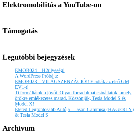
Elektromobilitás a YouTube-on
Támogatás
Legutóbbi bejegyzések
EMOB024 – H2ülyeség!
A WordPress Próbája:
EMOB023 – VILÁGSZENZÁCIÓ!! Eladták az első GM
EV1-t!
Ti formáltátok a jövőt. Olyan forradalmat csináltatok, amely
örökre emlékezetes marad. Köszönjük, Tesla Model S és
Model X!
Életed Legfontosabb Autója – Jason Cammisa (HAGERTY)
& Tesla Model S
Archívum