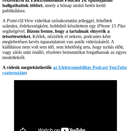
részetekről az Elektromobilitás Podcast 14. epizódjában
hallgathattok többet
, amely a hónap utolsó hetén kerül
publikálásra.
A
Point-Of-View
videókat szórakoztatási jelleggel, felnőttek
számára, érdekességként, hobbiból készítettem egy
iPhone 15 Plus
segítségével.
Bízom benne, hogy a tartalmak elnyerik a
tetszéteseteket.
Kérlek, nézzétek el nekem, podcaster-ként
meglehetősen kevés tapasztalatom van autók videózásáról. A
kiállításon nem volt sem idő, sem lehetőség arra, hogy nyitás előtt,
vagy zárás után önálló, részletes bemutatókat forgathassak az egyes
modellekről.
A videók megtekinthetők
az Elektromobilitás Podcast YouTube
csatornáján
: