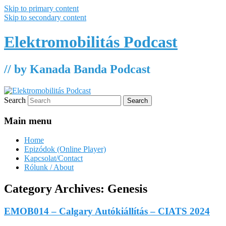
Skip to primary content
Skip to secondary content
Elektromobilitás Podcast
// by Kanada Banda Podcast
Search
Main menu
Home
Epizódok (Online Player)
Kapcsolat/Contact
Rólunk / About
Category Archives:
Genesis
EMOB014 – Calgary Autókiállítás – CIATS 2024