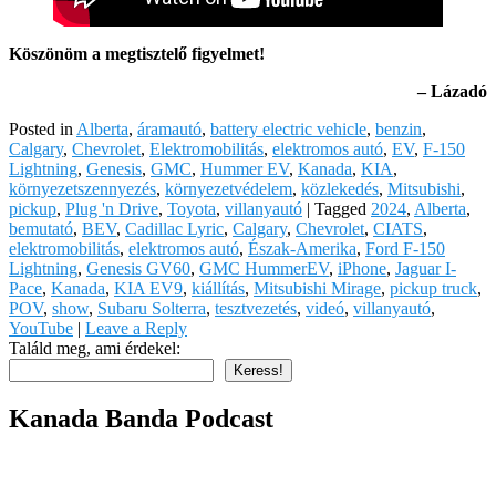
Köszönöm a megtisztelő figyelmet!
– Lázadó
Posted in
Alberta
,
áramautó
,
battery electric vehicle
,
benzin
,
Calgary
,
Chevrolet
,
Elektromobilitás
,
elektromos autó
,
EV
,
F-150
Lightning
,
Genesis
,
GMC
,
Hummer EV
,
Kanada
,
KIA
,
környezetszennyezés
,
környezetvédelem
,
közlekedés
,
Mitsubishi
,
pickup
,
Plug 'n Drive
,
Toyota
,
villanyautó
|
Tagged
2024
,
Alberta
,
bemutató
,
BEV
,
Cadillac Lyric
,
Calgary
,
Chevrolet
,
CIATS
,
elektromobilitás
,
elektromos autó
,
Észak-Amerika
,
Ford F-150
Lightning
,
Genesis GV60
,
GMC HummerEV
,
iPhone
,
Jaguar I-
Pace
,
Kanada
,
KIA EV9
,
kiállítás
,
Mitsubishi Mirage
,
pickup truck
,
POV
,
show
,
Subaru Solterra
,
tesztvezetés
,
videó
,
villanyautó
,
YouTube
|
Leave a Reply
Találd meg, ami érdekel:
Keress!
Kanada Banda Podcast