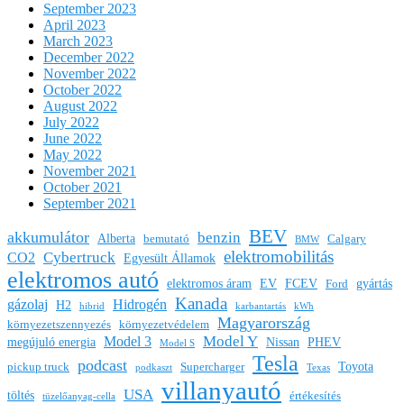
September 2023
April 2023
March 2023
December 2022
November 2022
October 2022
August 2022
July 2022
June 2022
May 2022
November 2021
October 2021
September 2021
BEV
akkumulátor
benzin
Alberta
bemutató
Calgary
BMW
elektromobilitás
Cybertruck
CO2
Egyesült Államok
elektromos autó
elektromos áram
EV
FCEV
gyártás
Ford
Kanada
gázolaj
Hidrogén
H2
hibrid
karbantartás
kWh
Magyarország
környezetszennyezés
környezetvédelem
Model Y
Model 3
megújuló energia
Nissan
PHEV
Model S
Tesla
podcast
Toyota
pickup truck
Supercharger
podkaszt
Texas
villanyautó
USA
töltés
értékesítés
tüzelőanyag-cella