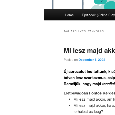
Main
Home
Epizódok (Online Play
menu
TAG ARCHIVES:
TANKOLÁS
Mi lesz majd ak
Posted on
December 6, 2022
Új sorozatot indítottunk, kis
bőven lesz szarkazmus, csip
Reméljük, hogy majd
tecciké
Életbevágóan Fontos Kérdése
Mi lesz majd akkor, amik
Mi lesz majd akkor, ha 
terhelést és leég?