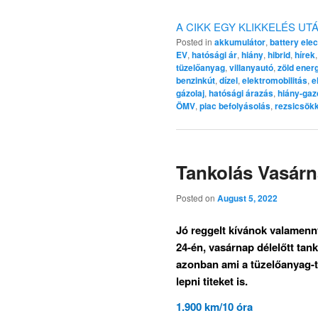
A CIKK EGY KLIKKELÉS UT
Posted in
akkumulátor
,
battery elec
EV
,
hatósági ár
,
hiány
,
hibrid
,
hírek
tüzelőanyag
,
villanyautó
,
zöld ener
benzinkút
,
dízel
,
elektromobilitás
,
e
gázolaj
,
hatósági árazás
,
hiány-ga
ÖMV
,
piac befolyásolás
,
rezsicsök
Tankolás Vasárn
Posted on
August 5, 2022
Jó reggelt kívánok valamenny
24-én, vasárnap délelőtt ta
azonban ami a tüzelőanyag-t
lepni titeket is.
1.900 km/10 óra