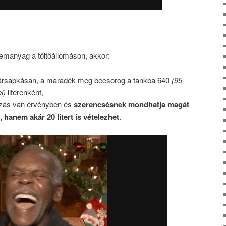
manyag a töltőállomáson, akkor:
jár ársapkásan, a maradék meg becsorog a tankba 640
(95-
l)
literenként,
ozás van érvényben és
szerencsésnek mondhatja magát
 hanem akár 20 litert is vételezhet
.