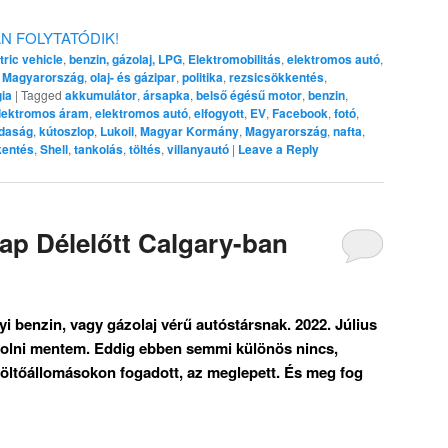
ÁN FOLYTATÓDIK!
tric vehicle
,
benzin, gázolaj, LPG
,
Elektromobilitás
,
elektromos autó
,
,
Magyarország
,
olaj- és gázipar
,
politika
,
rezsicsökkentés
,
gia
|
Tagged
akkumulátor
,
ársapka
,
belső égésű motor
,
benzin
,
lektromos áram
,
elektromos autó
,
elfogyott
,
EV
,
Facebook
,
fotó
,
zdaság
,
kútoszlop
,
Lukoil
,
Magyar Kormány
,
Magyarország
,
nafta
,
kentés
,
Shell
,
tankolás
,
töltés
,
villanyautó
|
Leave a Reply
ap Délelőtt Calgary-ban
i benzin, vagy gázolaj vérű autóstársnak. 2022. Július
nkolni mentem. Eddig ebben semmi különös nincs,
öltőállomásokon fogadott, az meglepett. És meg fog