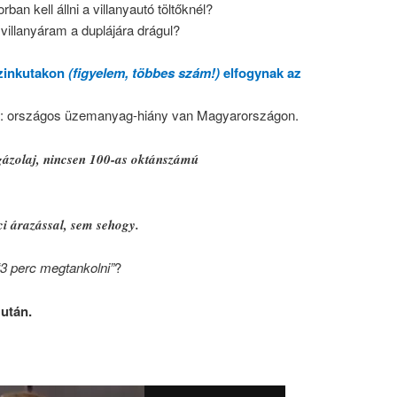
ban kell állni a villanyautó töltőknél?
 villanyáram a duplájára drágul?
nzinkutakon
(figyelem, többes szám!)
elfogynak az
nt: országos üzemanyag-hiány van Magyarországon.
gázolaj, nincsen 100-as oktánszámú
ci árazással, sem sehogy.
“3 perc megtankolni”
?
 után.