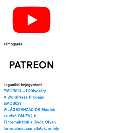
Támogatás
Legutóbbi bejegyzések
EMOB024 – H2ülyeség!
A WordPress Próbája:
EMOB023 –
VILÁGSZENZÁCIÓ!! Eladták
az első GM EV1-t!
Ti formáltátok a jövőt. Olyan
forradalmat csináltatok, amely