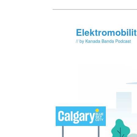
Skip
Skip
to
to
primary
secondary
Elektromobili
content
content
// by Kanada Banda Podcast