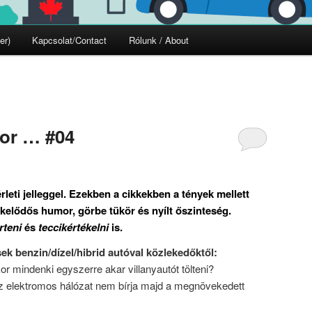
er)
Kapcsolat/Contact
Rólunk / About
kor … #04
érleti jelleggel. Ezekben a cikkekben a tények mellett
kelődős humor, görbe tükör és nyílt őszinteség.
rteni
és
teccikértékelni
is.
k benzin/dízel/hibrid autóval közlekedőktől:
or mindenki egyszerre akar villanyautót tölteni?
az elektromos hálózat nem bírja majd a megnövekedett