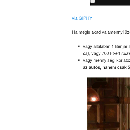
via GIPHY
Ha mégis akad valamennyi üze
vagy általában 1 liter 
ös)
, vagy 700 Ft-ért
(díze
vagy mennyiségi korlát
az autós, hanem csak 5,