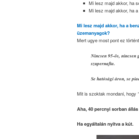
Mi lesz majd akkor, ha sor
Mi lesz majd akkor, ha a
Mi lesz majd akkor, ha a be
üzemanyagok?
Mert ugye most pont ez törté
Nincsen 95-ös, nincsen 
szupernafta.
Se hatósági áron, se pia
Mit is szoktak mondani, hogy
Aha, 40 percnyi sorban állás
Ha egyáltalán nyitva a kút.