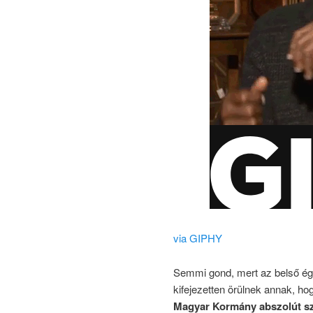
via GIPHY
Semmi gond, mert az belső é
kifejezetten örülnek annak, h
Magyar Kormány abszolút sz