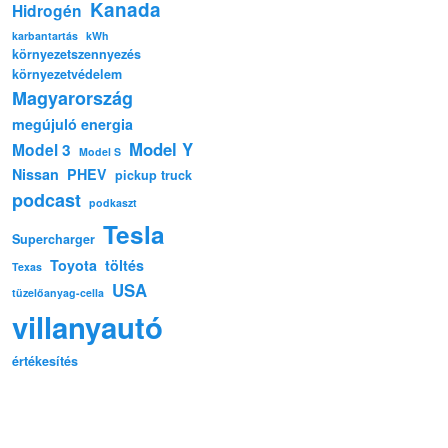
Kanada
Hidrogén
karbantartás
kWh
környezetszennyezés
környezetvédelem
Magyarország
megújuló energia
Model Y
Model 3
Model S
Nissan
PHEV
pickup truck
podcast
podkaszt
Tesla
Supercharger
Toyota
töltés
Texas
USA
tüzelőanyag-cella
villanyautó
értékesítés