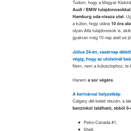
Tudom, hogy a Magyar Kiskirály
Audi / BMW tulajdonosokkal,
Hamburg oda-vissza utat
. U
a kúton, hogy utána
10 óra al
olyan Alfa tulajdonosok is, aki
gyakran még 10 nap alatt se 
Július 24-én, vasárnap délel
végig, hogy az utolsónál beá
Nem, nem a kútoszlophoz, te k
Hanem
a sor végére
.
A kertvárosi helyzetkép
Calgary dél-keleti részén, a l
benzinkút található, ebből 6
Petro-Canada #1,
Shell,