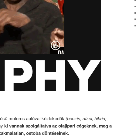
gésű motoros autóval közlekedők
(benzin, dízel, hibrid)
ogy
ki vannak szolgáltatva az olajipari cégeknek, meg a
akmaiatlan, ostoba döntéseinek.