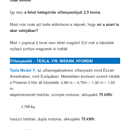
Így lesz
a felső kategóriás villanyautójuk 2,5 tonna
.
Most már csak azt kelle eldöntenie a népnek, hogy
mi a szart is
akar valójában?
Mert 1 popóval 2 lovat nem lehet megülni! Ezt már a hátrafelé
nyilazó szittya magyarok is tudták.
Villanyautók – TESLA, VW, NISSAN, HYUNDAI
Tesla Model Y
, az
ultramegakedvenc
villanyautó mind Észak-
Amerikában, mint Európában. Méreteiben érzésem szerint inkább
a Polestar 2-höz áll közelebb: 2.89 m – 4,75m – 1,92 m – 1,62
m:
alapértelmezett hatótáv, szimpla motoros, akkupakk
75 kWh
:
1.780 kg
hosszú hatótáv, dupla motoros, akkupakk
75 kWh
: