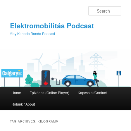
Skip
Skip
to
to
Sear
primary
secondary
content
content
Elektromobilitás Podcast
// by Kanada Banda Podcast
Main
Home
Epizódok (Online Player)
Kapcsolat/Contact
menu
Rólunk / About
TAG ARCHIVES:
KILOGRAMM