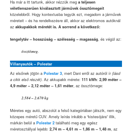
Ha már a itt tartunk, akkor nézzük meg
a teljesen
véletlenszerűen kiválasztott járművek össztömegeit
közelebbről. Hogy kontextusba tegyük ezt, megadom a járművek
méreteit – és ha rendelkezésre áll, akkor az elektromos autóknál
az
akkupakkok méretét is. A sorrend a következő:
tengelytáv – hosszúság – szélesség – magasság
, és végül az:
össztömeg
.
Villanyautók – Polestar
Az elsőnek jöjjön a
Polestar 3
, mert Dani erről az autóról ír
(lásd
a cikk első részét)
. Az akkupakk mérete:
111 kWh
:
2,99 méter –
4,9 méter – 2,12 méter – 1,61 méter
, az össztömege:
2.584 – 2.670 kg
Méretes egy autó, abszolút a felső kategóriában játszik, nem egy
közepes méretű CUV. Amely leírás inkább a “kistesójára” illik,
márkán belül a
Polestar 2
található meg egy egész
méretosztállyal lejebb:
2,74 m – 4,61 m – 1,86 m – 1,48 m
, az