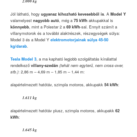
2.000 kg
Jól látható, hogy
ugyanaz kihozható kevesebből is
. A
Model Y
valamelyest
nagyobb autó
, még a
75 kWh
akkupakkal is
könnyebb
, mint a Polestar 2 a
69 kWh
-sal. Ennyit számít a
villanymotorok és a további alaktrészek, részegységek sülya:
Model 3 és a Model Y
elektromotorjainak súlya 45-50
kg/darab
.
Tesla Model 3
, a ma kapható legjobb szolgáltatás kínálattal
rendelkező
villany-szedán
(tehát nem egyterű, nem cross-over,
stb.)
: 2,86 m – 4,69 m – 1,85 m – 1,44 m:
alapértelmezett hatótáv, szimpla motoros, akkupakk
54 kWh
:
1.611 kg
alapértelmezett hatótáv plusz, szimpla motoros, akkupakk
62
kWh
:
1.645 kg