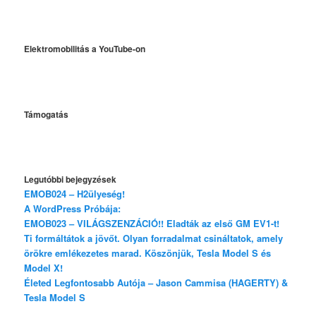
Elektromobilitás a YouTube-on
Támogatás
Legutóbbi bejegyzések
EMOB024 – H2ülyeség!
A WordPress Próbája:
EMOB023 – VILÁGSZENZÁCIÓ!! Eladták az első GM EV1-t!
Ti formáltátok a jövőt. Olyan forradalmat csináltatok, amely
örökre emlékezetes marad. Köszönjük, Tesla Model S és
Model X!
Életed Legfontosabb Autója – Jason Cammisa (HAGERTY) &
Tesla Model S