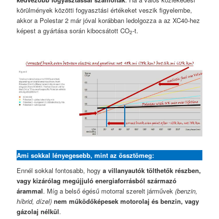
körülmények közötti fogyasztási értékeket veszik figyelembe,
akkor a Polestar 2 már jóval korábban ledolgozza a az XC40-hez
képest a gyártása során kibocsátott CO
-t.
2
Ami sokkal lényegesebb, mint az össztömeg
:
Ennél sokkal fontosabb, hogy
a villanyautók tölthetők részben,
vagy kizárólag megújjuló energiaforrásból származó
árammal
. Míg a belső égésű motorral szerelt járművek
(benzin,
híbrid, dízel)
nem működőképesek motorolaj és benzin, vagy
gázolaj nélkül
.