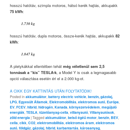
hosszú hatótáv, szimpla motoros, hátsó kerék hajtás, akkupakk
75 kWh
:
1.730 kg
hosszú hatótáv, dupla motoros, össze-kerék hajtás, akkupakk
82
kWh
:
1.847 kg
A pletykákkal ellentétben tehát
még véletlenül sem 2,5
tonnásak a “kis” TESLA-k
, a Model Y is csak a legmagasabb
opció választása esetén éri el a 2.000 kg-ot.
A CIKK EGY KATTINTÁS UTÁN FOLYTATÓDIK!
Posted in
akkumulátor
,
battery electric vehicle
,
benzin, gázolaj,
LPG
,
Egyesült Államok
,
Elektromobilitás
,
elektromos autó
,
Európa
,
EV
,
FCEV
,
hibrid
,
hidrogén
,
Kanada
,
környezetvédelem
,
megújuló
energiák
,
TESLA
,
tüzelőanyag-cella
,
villanyautó
,
Villanyautósok
,
zöld energia
|
Tagged
akkumulátor
,
belső égéű motor
,
benzin
,
BEV
,
cella
,
cikk
,
CO2
,
elektromobilitás
,
elektromos áram
,
elektromos
autó
,
földgáz
,
gázolaj
,
hibrid
,
karbantartás
,
károsanyag
,