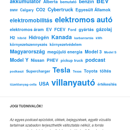
BEV
akkumulátor
benzin
Alberta
bemutató
Cybertruck
CO2
Egyesült Államok
Calgary
BMW
elektromos autó
elektromobilitás
gázolaj
elektromos áram
EV
FCEV
gyártás
Ford
Kanada
Hidrogén
H2
hibrid
karbantartás
kWh
környezetszennyezés
környezetvédelem
Magyarország
Model 3
megújuló energia
Model S
podcast
Model Y
Nissan
PHEV
pickup truck
Tesla
Toyota
töltés
Supercharger
podkaszt
Texas
villanyautó
USA
értékesítés
tüzelőanyag-cella
JOGI TUDNIVALÓK!
Az egyes podcast epizódok, cikkek, bejegyzések, egyéb vizuális
tartalmak szabadon terjeszthetők változtatás nélkül, a forrás