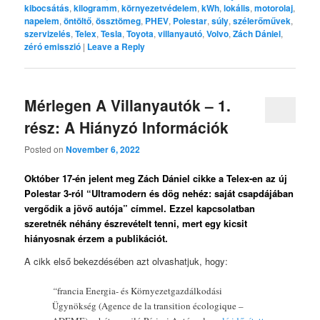
kibocsátás
,
kilogramm
,
környezetvédelem
,
kWh
,
lokális
,
motorolaj
,
napelem
,
öntöltő
,
össztömeg
,
PHEV
,
Polestar
,
súly
,
szélerőművek
,
szervizelés
,
Telex
,
Tesla
,
Toyota
,
villanyautó
,
Volvo
,
Zách Dániel
,
zéró emisszió
|
Leave a Reply
Mérlegen A Villanyautók – 1.
rész: A Hiányzó Információk
Posted on
November 6, 2022
Október 17-én jelent meg Zách Dániel cikke a Telex-en az új
Polestar 3-ról “Ultramodern és dög nehéz: saját csapdájában
vergődik a jövő autója” címmel. Ezzel kapcsolatban
szeretnék néhány észrevételt tenni, mert egy kicsit
hiányosnak érzem a publikációt.
A cikk első bekezdésében azt olvashatjuk, hogy:
“
francia Energia- és Környezetgazdálkodási
Ügynökség (Agence de la transition écologique –