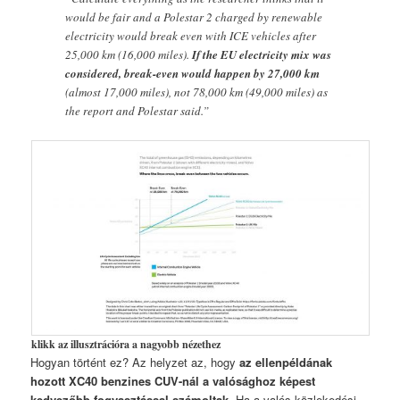
would be fair and a Polestar 2 charged by renewable
electricity would break even with ICE vehicles after
25,000 km (16,000 miles).
If the EU electricity mix was
considered, break-even would happen by 27,000 km
(almost 17,000 miles), not 78,000 km (49,000 miles) as
the report and Polestar said.”
klikk az illusztrációra a nagyobb nézethez
Hogyan történt ez? Az helyzet az, hogy
az ellenpéldának
hozott XC40 benzines CUV-nál a valósághoz képest
kedvezőbb fogyasztással számoltak
. Ha a valós közlekedési