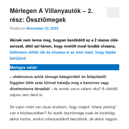
Mérlegen A Villanyautók – 2.
rész: Össztömegek
Posted on
November 23, 2022
Akinek nem lenne meg, hogyan kezdődött ez a 2 részes cikk-
sorozat, attól azt kérem, hogy mielőtt most tovább olvasna,
kattintson előbb ide és olvassa el az első részt, hogy képbe
kerüljön
!
Mérlegre velük!
– elektromos autók tömege kategóriától és felépítéstől
függően több száz kilóval haladja meg a benzines vagy
dízelmotoros társaikét
– és ennek van-e valami oka? A cikkből
sajnos nem derül ki.
De vajon miért van olyan érzésem, hogy megint
“cherry picking”
van a közbeszédben? Az autók össztömege csak és kizárólag
akkor fontos, amikor villanyautókról beszélünk, de akkor nagyon.