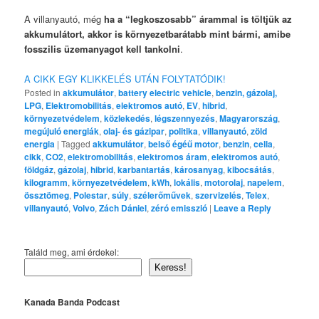
A villanyautó, még
ha a “legkoszosabb” árammal is töltjük az
akkumulátort, akkor is környezetbarátabb mint bármi, amibe
fosszilis üzemanyagot kell tankolni
.
A CIKK EGY KLIKKELÉS UTÁN FOLYTATÓDIK!
Posted in
akkumulátor
,
battery electric vehicle
,
benzin, gázolaj,
LPG
,
Elektromobilitás
,
elektromos autó
,
EV
,
hibrid
,
környezetvédelem
,
közlekedés
,
légszennyezés
,
Magyarország
,
megújuló energiák
,
olaj- és gázipar
,
politika
,
villanyautó
,
zöld
energia
|
Tagged
akkumulátor
,
belső égéű motor
,
benzin
,
cella
,
cikk
,
CO2
,
elektromobilitás
,
elektromos áram
,
elektromos autó
,
földgáz
,
gázolaj
,
hibrid
,
karbantartás
,
károsanyag
,
kibocsátás
,
kilogramm
,
környezetvédelem
,
kWh
,
lokális
,
motorolaj
,
napelem
,
össztömeg
,
Polestar
,
súly
,
szélerőművek
,
szervizelés
,
Telex
,
villanyautó
,
Volvo
,
Zách Dániel
,
zéró emisszió
|
Leave a Reply
Találd meg, ami érdekel:
Keress!
Kanada Banda Podcast