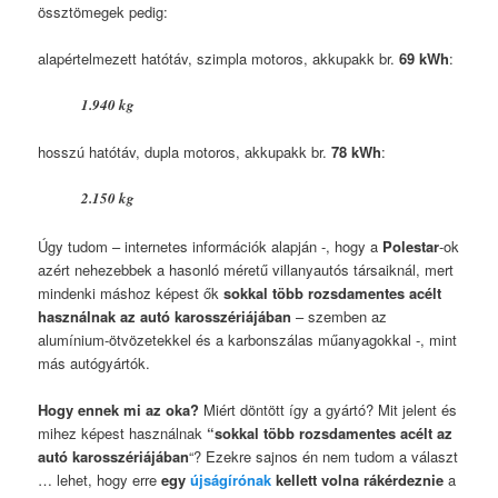
össztömegek pedig:
alapértelmezett hatótáv, szimpla motoros, akkupakk br.
69 kWh
:
1.940 kg
hosszú hatótáv, dupla motoros, akkupakk br.
78 kWh
:
2.150 kg
Úgy tudom – internetes információk alapján -, hogy a
Polestar
-ok
azért nehezebbek a hasonló méretű villanyautós társaiknál, mert
mindenki máshoz képest ők
sokkal több rozsdamentes acélt
használnak az autó karosszériájában
– szemben az
alumínium-ötvözetekkel és a karbonszálas műanyagokkal -, mint
más autógyártók.
Hogy ennek mi az oka?
Miért döntött így a gyártó? Mit jelent és
mihez képest használnak
“sokkal több rozsdamentes acélt az
autó karosszériájában
“? Ezekre sajnos én nem tudom a választ
… lehet, hogy erre
egy
újságírónak
kellett volna rákérdeznie
a