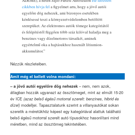
ADEME), a héten zajló Párizsi Autószalon
elé időzített
cikkben hívja fel
a figyelmet arra, hogy a jövő autói
egyelőre dög nehezek, ami bizonyos esetekben
kérdésessé teszi a környezetvédelemben betöltött
szerepüket. Az elektromos autók tömege kategóriától
és felépítéstől függően több száz kilóval haladja meg a
benzines vagy dízelmotoros társaikét, aminek
egyértelmű oka a hajtásukhoz használt lítiumion-
akkumulátor.”
Nézzük részleteiben.
Amit még el kellett volna mondani:
– a jövő autói egyelőre dög nehezek
– nem, nem azok,
átlagban hozzák ugyanazt az össztömeget, mint az elmúlt 15-20
év ICE
(azaz belső égésű motorral szerelt: benzines, hibrid és
dízel)
modelljei. Tapasztalatunk szerint a villanyautókat sokan
szeretik a méretükhöz képest egy kategóriával alattuk található
belső égésű motorral szerelt autó típusokhoz hasonlítani mind
méretben, mind az össztömeg tekintetében.