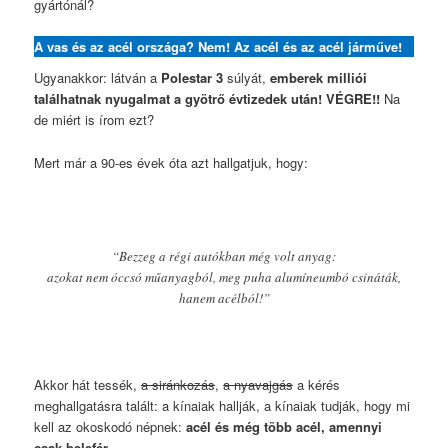
gyártónál?
A vas és az acél országa? Nem! Az acél és az acél járműve!
Ugyanakkor: látván a
Polestar 3
súlyát,
emberek milliói
találhatnak nyugalmat a gyötrő évtizedek után! VÉGRE!!
Na
de miért is írom ezt?
Mert már a 90-es évek óta azt hallgatjuk, hogy:
“Bezzeg a régi autókban még volt anyag:
azokat nem óccsó műanyagból, meg puha alumíneumbó csináták,
hanem acélból!”
Akkor hát tessék,
a siránkozás
,
a nyavajgás
a kérés
meghallgatásra talált: a kínaiak hallják, a kínaiak tudják, hogy mi
kell az okoskodó népnek:
acél és még több acél, amennyi
csak belefér
.