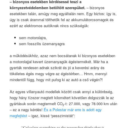
– bizonyos esetekben kérdésessé teszi a
környezetvédelemben betöltött szerepüket.
– bizonyos
esetekben talán, amúgy meg egyáltalán nem. Egy biztos: így is,
úgy is csak árammal tölthetők fel az akkumulátorcsomagok és
ezért az elektromos autóknak nincs szükségük:
sem motorolajra,
sem fosszilis üzemanyagra
a működésükhöz, azaz nem bocsátanak ki bizonyos esetekben
a motorolajjal kevert üzemanyagük égéstermékét. Már ha a
gyerták rendesen adnak szikrát és jó a keverési arány és
tökéletes égés megy végre az égéstérben… Hmm, mennyi
mindentől függ, hogy mit pufog ki az autó a cső végén?!
Az egyes villanyautó modellek között csak annyi a különbség,
hogy hány tízezer megtett kilométert követően dolgozzák le az
gyártásuk során megtermelt CO
-t: 27.000, vagy 78.000 km után
2
– ez a nagy kérdés!
És a Polestar már erre is adott egy
megfejtést
– igaz, kissé “pesszimistát”:
“Calculate everything as the researcher thinks that it