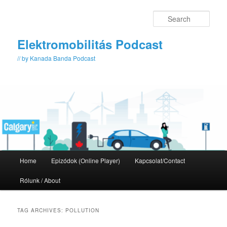
Skip
Skip
to
to
Sear
primary
secondary
content
content
Elektromobilitás Podcast
// by Kanada Banda Podcast
Main
Home
Epizódok (Online Player)
Kapcsolat/Contact
menu
Rólunk / About
TAG ARCHIVES:
POLLUTION