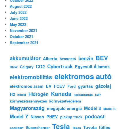
October 2022
August 2022
July 2022
June 2022
May 2022
November 2021
October 2021
September 2021
BEV
akkumulátor
benzin
Alberta
bemutató
Cybertruck
CO2
Egyesült Államok
Calgary
BMW
elektromos autó
elektromobilitás
gázolaj
elektromos áram
EV
FCEV
gyártás
Ford
Kanada
Hidrogén
H2
hibrid
karbantartás
kWh
környezetszennyezés
környezetvédelem
Magyarország
Model 3
megújuló energia
Model S
podcast
Model Y
Nissan
PHEV
pickup truck
Tesla
Toyota
töltés
Supercharger
podkaszt
Texas