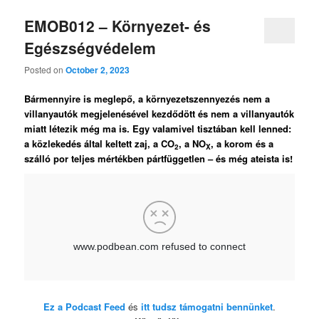
EMOB012 – Környezet- és
Egészségvédelem
Posted on
October 2, 2023
Bármennyire is meglepő, a környezetszennyezés nem a
villanyautók megjelenésével kezdődött és nem a villanyautók
miatt létezik még ma is. Egy valamivel tisztában kell lenned:
a közlekedés által keltett zaj, a CO
, a NO
, a korom és a
2
X
szálló por teljes mértékben pártfüggetlen – és még ateista is!
Ez a Podcast Feed
és
itt tudsz támogatni bennünket
.