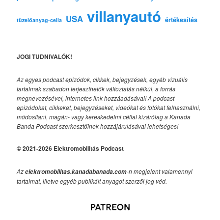
villanyautó
USA
értékesítés
tüzelőanyag-cella
JOGI TUDNIVALÓK!
Az egyes podcast epizódok, cikkek, bejegyzések, egyéb vizuális
tartalmak szabadon terjeszthetők változtatás nélkül, a forrás
megnevezésével, internetes link hozzáadásával!
A podcast
epizódokat, cikkeket, bejegyzéseket, videókat és fotókat felhasználni,
módosítani, magán- vagy kereskedelmi céllal kizárólag a Kanada
Banda Podcast szerkesztőinek hozzájárulásával lehetséges!
© 2021-2026 Elektromobilitás Podcast
Az
-n megjelent valamennyi
elektromobilitas.kanadabanada.com
tartalmat, illetve egyéb publikált anyagot szerzői jog véd.