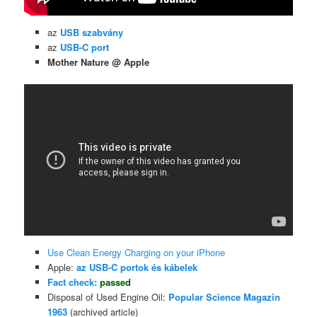
az
USB szabvány
az
USB-C port
Mother Nature @ Apple
Use Clean Energy Charging on your iPhone
Apple:
az USB-C portok és kábelek
Fact check:
passed
Disposal of Used Engine Oil:
Popular Science Magazin
1963
(archived article)