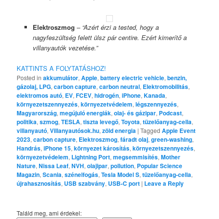
Elektroszmog
–
“Azért érzi a tested, hogy a
nagyfeszültség felett ülsz pár centire. Ezért kimerítő a
villanyautók vezetése.”
KATTINTS A FOLYTATÁSHOZ!
Posted in
akkumulátor
,
Apple
,
battery electric vehicle
,
benzin,
gázolaj, LPG
,
carbon capture
,
carbon neutral
,
Elektromobilitás
,
elektromos autó
,
EV
,
FCEV
,
hidrogén
,
iPhone
,
Kanada
,
környezetszennyezés
,
környezetvédelem
,
légszennyezés
,
Magyarország
,
megújuló energiák
,
olaj- és gázipar
,
Podcast
,
politika
,
szmog
,
TESLA
,
tiszta levegő
,
Toyota
,
tüzelőanyag-cella
,
villanyautó
,
Villanyautósok.hu
,
zöld energia
|
Tagged
Apple Event
2023
,
carbon capture
,
Elektroszmog
,
fáradt olaj
,
green-washing
,
Handrás
,
iPhone 15
,
környezet károsítás
,
környezetszennyezés
,
környezetvédelem
,
Lightning Port
,
megsemmisítés
,
Mother
Nature
,
Nissa Leaf
,
NVH
,
olajipar
,
pollution
,
Popular Science
Magazin
,
Scania
,
szénelfogás
,
Tesla Model S
,
tüzelőanyag-cella
,
újrahasznosítás
,
USB szabvány
,
USB-C port
|
Leave a Reply
Találd meg, ami érdekel: