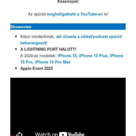
Köszönjük!
Az epizód
meghallgatható a YouTube-on
is!
Shownotes
Köszi mindenkinek,
aki olvasta a cikket/podcast epizód
beharangozót
!
A LIGHTNING PORT HALOTT!
A 2023-as modellek:
iPhone 15, iPhone 15 Plus, iPhone
15 Pro, iPhone 15 Pro Max
Apple Event 2023