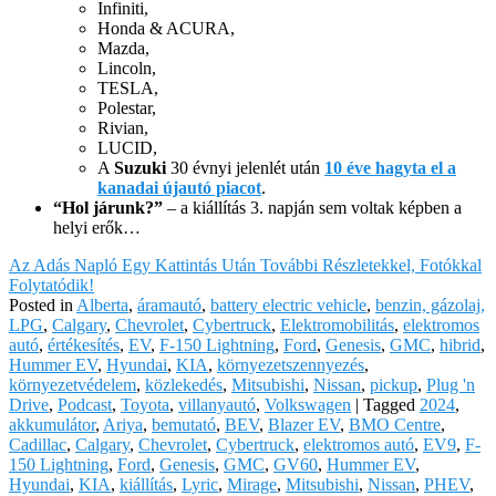
Infiniti,
Honda & ACURA,
Mazda,
Lincoln,
TESLA,
Polestar,
Rivian,
LUCID,
A
Suzuki
30 évnyi jelenlét után
10 éve hagyta el a
kanadai újautó piacot
.
“Hol járunk?”
– a kiállítás 3. napján sem voltak képben a
helyi erők…
Az Adás Napló Egy Kattintás Után További Részletekkel, Fotókkal
Folytatódik!
Posted in
Alberta
,
áramautó
,
battery electric vehicle
,
benzin, gázolaj,
LPG
,
Calgary
,
Chevrolet
,
Cybertruck
,
Elektromobilitás
,
elektromos
autó
,
értékesítés
,
EV
,
F-150 Lightning
,
Ford
,
Genesis
,
GMC
,
hibrid
,
Hummer EV
,
Hyundai
,
KIA
,
környezetszennyezés
,
környezetvédelem
,
közlekedés
,
Mitsubishi
,
Nissan
,
pickup
,
Plug 'n
Drive
,
Podcast
,
Toyota
,
villanyautó
,
Volkswagen
|
Tagged
2024
,
akkumulátor
,
Ariya
,
bemutató
,
BEV
,
Blazer EV
,
BMO Centre
,
Cadillac
,
Calgary
,
Chevrolet
,
Cybertruck
,
elektromos autó
,
EV9
,
F-
150 Lightning
,
Ford
,
Genesis
,
GMC
,
GV60
,
Hummer EV
,
Hyundai
,
KIA
,
kiállítás
,
Lyric
,
Mirage
,
Mitsubishi
,
Nissan
,
PHEV
,