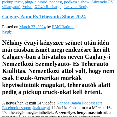
pickup truck
,
plug-in hibrid
,
podcast
,
podkaszt
,
show
,
Silverado EV
,
villanyautó
,
Volvo
,
XC40 Recharge
|
Leave a Reply
Calgary Autó És Teherautó Show 2024
Posted on
March 23, 2024
by
EMOBadmin
Reply
Néhány évnyi kényszer szünet után idén
márciusban ismét megrendezésre került
Calgary-ban a hivatalos néven Caglary-i
Nemzetközi Személyautó- És Teherautó
Kiállítás. Nemzetközi attól volt, hogy nem
csak Észak-Amerikai márkák
képviseltették magukat, teherautók alatt
pedig a pickup truck-okat kell érteni.
A helyszínen készült 14 videót a
Kanada Banda Podcast zárt
Facebook csoportjának tagjai
1 héttel korábban, már a Március 16-
17.-i hétvégén megtekinthették.
A személyes benyomásainkról, a