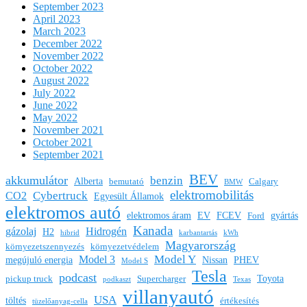
September 2023
April 2023
March 2023
December 2022
November 2022
October 2022
August 2022
July 2022
June 2022
May 2022
November 2021
October 2021
September 2021
BEV
akkumulátor
benzin
Alberta
bemutató
Calgary
BMW
elektromobilitás
Cybertruck
CO2
Egyesült Államok
elektromos autó
elektromos áram
EV
FCEV
gyártás
Ford
Kanada
gázolaj
Hidrogén
H2
hibrid
karbantartás
kWh
Magyarország
környezetszennyezés
környezetvédelem
Model Y
Model 3
megújuló energia
Nissan
PHEV
Model S
Tesla
podcast
Toyota
pickup truck
Supercharger
podkaszt
Texas
villanyautó
USA
töltés
értékesítés
tüzelőanyag-cella