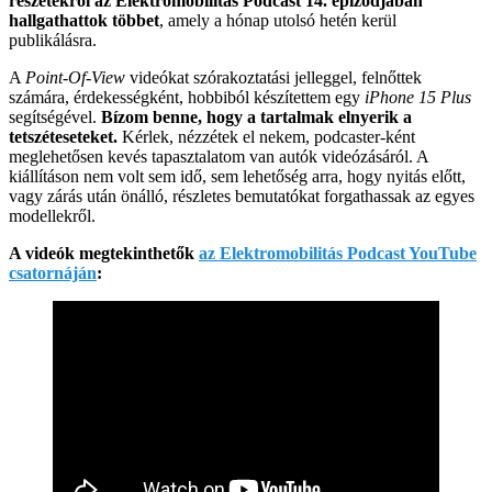
részetekről az Elektromobilitás Podcast 14. epizódjában
hallgathattok többet
, amely a hónap utolsó hetén kerül
publikálásra.
A
Point-Of-View
videókat szórakoztatási jelleggel, felnőttek
számára, érdekességként, hobbiból készítettem egy
iPhone 15 Plus
segítségével.
Bízom benne, hogy a tartalmak elnyerik a
tetszéteseteket.
Kérlek, nézzétek el nekem, podcaster-ként
meglehetősen kevés tapasztalatom van autók videózásáról. A
kiállításon nem volt sem idő, sem lehetőség arra, hogy nyitás előtt,
vagy zárás után önálló, részletes bemutatókat forgathassak az egyes
modellekről.
A videók megtekinthetők
az Elektromobilitás Podcast YouTube
csatornáján
: