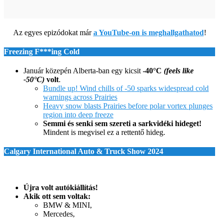
Az egyes epizódokat már
a YouTube-on is meghallgathatod
!
Freezing F***ing Cold
Január közepén Alberta-ban egy kicsit
-40°C
(feels like
-50°C)
volt
.
Bundle up! Wind chills of -50 sparks widespread cold
warnings across Prairies
Heavy snow blasts Prairies before polar vortex plunges
region into deep freeze
Semmi és senki sem szereti a sarkvidéki hideget!
Mindent is megvisel ez a rettentő hideg.
C
algary
I
nternational
A
uto &
T
ruck
S
how
2024
Újra volt autókiállítás!
Akik ott sem voltak:
BMW & MINI,
Mercedes,