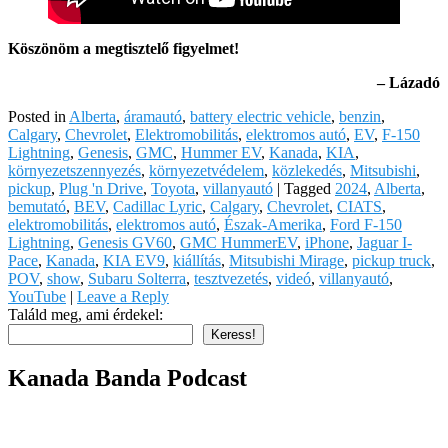
Köszönöm a megtisztelő figyelmet!
– Lázadó
Posted in
Alberta
,
áramautó
,
battery electric vehicle
,
benzin
,
Calgary
,
Chevrolet
,
Elektromobilitás
,
elektromos autó
,
EV
,
F-150
Lightning
,
Genesis
,
GMC
,
Hummer EV
,
Kanada
,
KIA
,
környezetszennyezés
,
környezetvédelem
,
közlekedés
,
Mitsubishi
,
pickup
,
Plug 'n Drive
,
Toyota
,
villanyautó
|
Tagged
2024
,
Alberta
,
bemutató
,
BEV
,
Cadillac Lyric
,
Calgary
,
Chevrolet
,
CIATS
,
elektromobilitás
,
elektromos autó
,
Észak-Amerika
,
Ford F-150
Lightning
,
Genesis GV60
,
GMC HummerEV
,
iPhone
,
Jaguar I-
Pace
,
Kanada
,
KIA EV9
,
kiállítás
,
Mitsubishi Mirage
,
pickup truck
,
POV
,
show
,
Subaru Solterra
,
tesztvezetés
,
videó
,
villanyautó
,
YouTube
|
Leave a Reply
Találd meg, ami érdekel:
Keress!
Kanada Banda Podcast