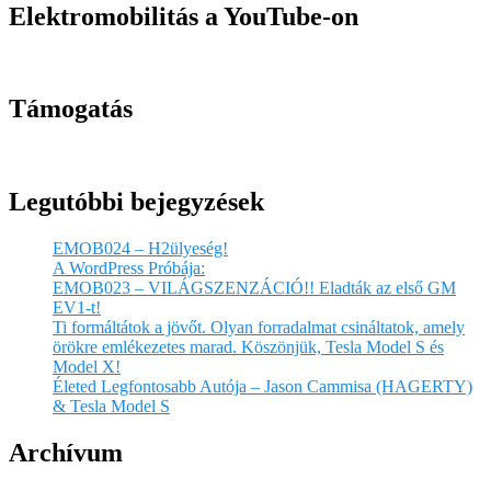
Elektromobilitás a YouTube-on
Támogatás
Legutóbbi bejegyzések
EMOB024 – H2ülyeség!
A WordPress Próbája:
EMOB023 – VILÁGSZENZÁCIÓ!! Eladták az első GM
EV1-t!
Ti formáltátok a jövőt. Olyan forradalmat csináltatok, amely
örökre emlékezetes marad. Köszönjük, Tesla Model S és
Model X!
Életed Legfontosabb Autója – Jason Cammisa (HAGERTY)
& Tesla Model S
Archívum