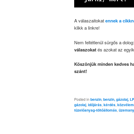
A válaszaitokat
ennek a cikkn
klikk a linkre!
Nem feltétlenül sürgős a dolog
válaszokat
és azokat az egyi
Köszönjük minden kedves hall
szánt!
Posted in
benzin
,
benzin, gázolaj, L
gázolaj
,
időjárás
,
kérdés
,
közvélem
tüzelőanyag-töltőállomás
,
üzeman