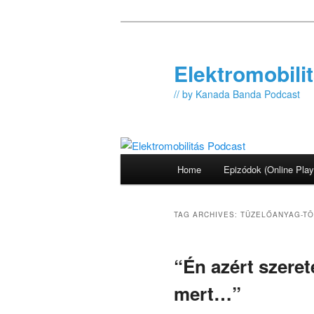
Skip
Skip
to
to
primary
secondary
Elektromobili
content
content
// by Kanada Banda Podcast
Main
Home
Epizódok (Online Play
menu
TAG ARCHIVES:
TÜZELŐANYAG-T
“Én azért szeret
mert…”