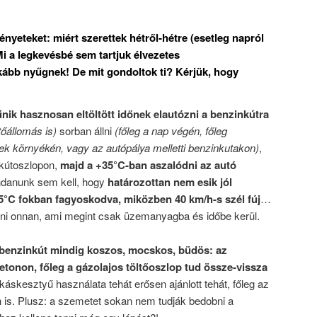
ényeteket: miért szerettek hétről-hétre (esetleg napról
Mi a legkevésbé sem tartjuk élvezetes
kább nyűgnek! De mit gondoltok ti? Kérjük, hogy
nik hasznosan eltöltött időnek elautózni a benzinkútra
tőállomás is)
sorban állni
(főleg a nap végén, főleg
ek környékén, vagy az autópálya melletti benzinkutakon)
,
 kútoszlopon,
majd a +35°C-ban aszalódni az autó
ondanunk sem kell, hogy
határozottan nem esik jól
25°C fokban fagyoskodva, miközben 40 km/h-s szél fúj
…
nni onnan, ami megint csak üzemanyagba és időbe kerül.
 benzinkút mindig koszos, mocskos, büdös: az
tonon, főleg a gázolajos töltőoszlop tud össze-vissza
áskesztyű használata tehát erősen ajánlott tehát, főleg az
n is. Plusz: a szemetet sokan nem tudják bedobni a