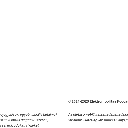
© 2021-2026 Elektromobilitás Podca
bejegyzések, egyéb vizuális tartalmak
Az
elektromobilitas.kanadabanada.
élkül, a forrás megnevezésével,
tartalmat, illetve egyéb publikált anyag
cast epizódokat, cikkeket,