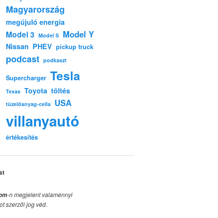
Magyarország
megújuló energia
Model Y
Model 3
Model S
Nissan
PHEV
pickup truck
podcast
podkaszt
Tesla
Supercharger
Toyota
töltés
Texas
USA
tüzelőanyag-cella
villanyautó
értékesítés
st
-n megjelent valamennyi
com
ot szerzői jog véd.