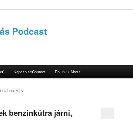
tás Podcast
er)
Kapcsolat/Contact
Rólunk / About
ÖLTŐÁLLOMÁS
ek benzinkútra járni,