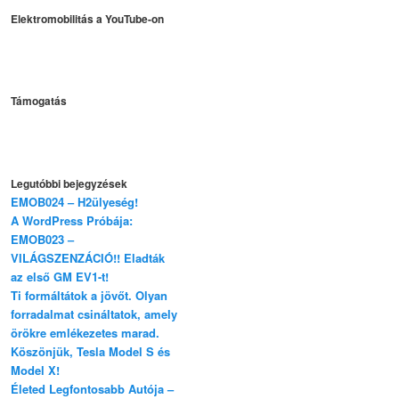
Elektromobilitás a YouTube-on
Támogatás
Legutóbbi bejegyzések
EMOB024 – H2ülyeség!
A WordPress Próbája:
EMOB023 –
VILÁGSZENZÁCIÓ!! Eladták
az első GM EV1-t!
Ti formáltátok a jövőt. Olyan
forradalmat csináltatok, amely
örökre emlékezetes marad.
Köszönjük, Tesla Model S és
Model X!
Életed Legfontosabb Autója –