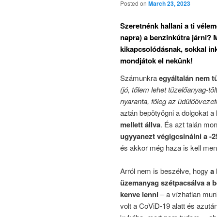
Posted on
March 23, 2023
Szeretnénk hallani a ti vélem
napra) a benzinkútra járni? 
kikapcsolódásnak, sokkal in
mondjátok el nekünk!
Számunkra
egyáltalán nem tű
(jó, tőlem lehet tüzelőanyag-töl
nyaranta, főleg az üdülőövezet
aztán bepötyögni a dolgokat a
mellett állva
. És azt talán m
ugyyanezt végigcsinálni a -
és akkor még haza is kell me
Arról nem is beszélve, hogy
a
üzemanyag szétpacsálva a be
kenve lenni
– a vízhatlan munk
volt a CoViD-19 alatt és azutá