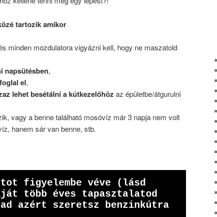
z kellene tenni még egy lépést?!
közé tartozik amikor
s minden mozdulatora vigyázni kell, hogy ne maszatold
tni napsütésben
,
foglal el
,
zaz lehet besétálni a kútkezelőhöz
az épületbe/átgurulni
ik, vagy a benne található mosóvíz már 3 napja nem volt
víz, hanem sár van benne, stb.
tot figyelembe véve (lásd 
ját több éves tapasztalatod 
ad azért szeretsz benzinkútra 