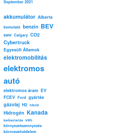
September 2021
akkumulátor
Alberta
BEV
benzin
bemutató
CO2
Calgary
BMW
Cybertruck
Egyesült Államok
elektromobilitás
elektromos
autó
elektromos áram
EV
FCEV
gyártás
Ford
gázolaj
H2
hibrid
Kanada
Hidrogén
karbantartás
kWh
környezetszennyezés
környezetvédelem