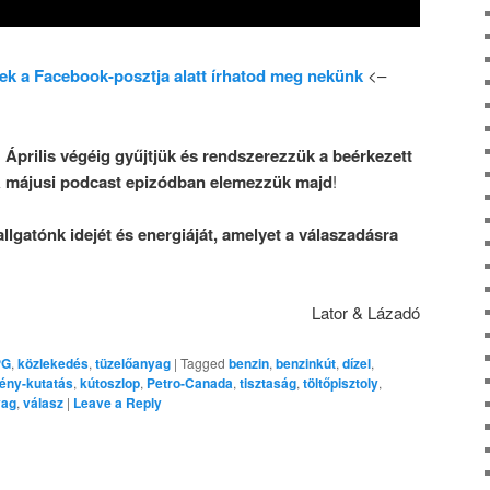
ek a Facebook-posztja alatt írhatod meg nekünk
<–
:
Április végéig gyűjtjük és rendszerezzük a beérkezett
k
májusi podcast epizódban elemezzük majd
!
gatónk idejét és energiáját, amelyet a válaszadásra
Lator & Lázadó
PG
,
közlekedés
,
tüzelőanyag
|
Tagged
benzin
,
benzinkút
,
dízel
,
ény-kutatás
,
kútoszlop
,
Petro-Canada
,
tisztaság
,
töltőpisztoly
,
yag
,
válasz
|
Leave a Reply