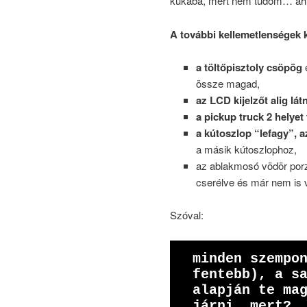
kukába, mert nem tudom… ahho
A további kellemetlenségek 
a töltőpisztoly csöpög
é
össze magad,
az LCD kijelzőt alig lá
a pickup truck 2 helyet 
a kútoszlop “lefagy”, a
a másik kútoszlophoz,
az ablakmosó vödör porz
cserélve és már nem is 
Szóval:
minden szempon
fentebb), a sa
alapján te mag
járni, mert?