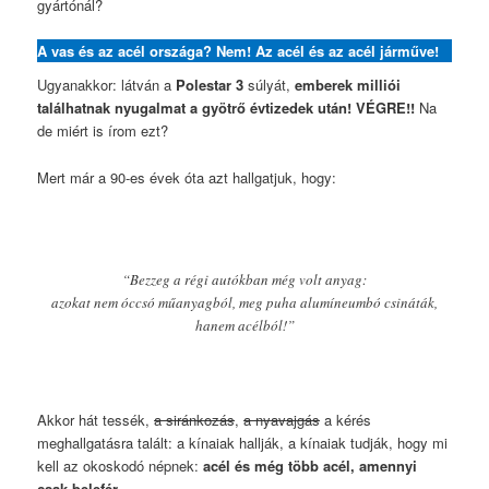
gyártónál?
A vas és az acél országa? Nem! Az acél és az acél járműve!
Ugyanakkor: látván a
Polestar 3
súlyát,
emberek milliói
találhatnak nyugalmat a gyötrő évtizedek után! VÉGRE!!
Na
de miért is írom ezt?
Mert már a 90-es évek óta azt hallgatjuk, hogy:
“Bezzeg a régi autókban még volt anyag:
azokat nem óccsó műanyagból, meg puha alumíneumbó csináták,
hanem acélból!”
Akkor hát tessék,
a siránkozás
,
a nyavajgás
a kérés
meghallgatásra talált: a kínaiak hallják, a kínaiak tudják, hogy mi
kell az okoskodó népnek:
acél és még több acél, amennyi
csak belefér
.