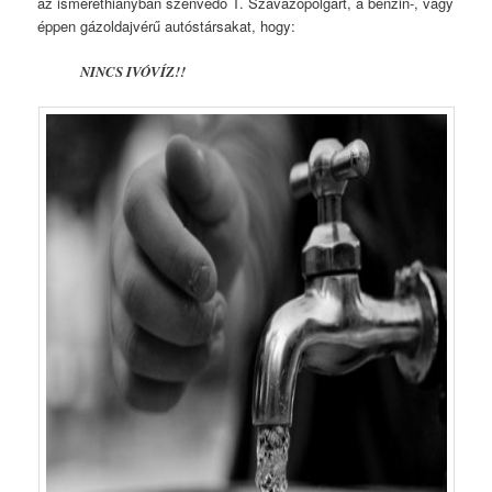
az ismerethiányban szenvedő T. Szavazópolgárt, a benzin-, vagy
éppen gázoldajvérű autóstársakat, hogy:
NINCS IVÓVÍZ!!