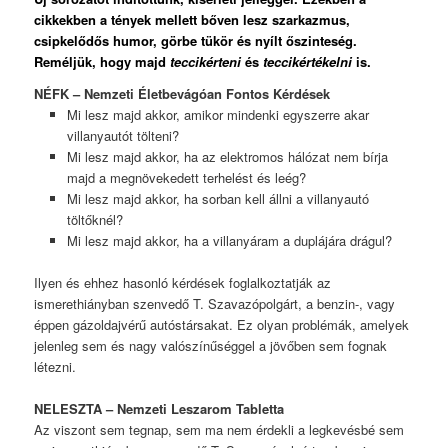
cikkekben a tények mellett bőven lesz szarkazmus,
csipkelődős humor, görbe tükör és nyílt őszinteség.
Reméljük, hogy majd
teccikérteni
és
teccikértékelni
is.
NÉFK – Nemzeti Életbevágóan Fontos Kérdések
Mi lesz majd akkor, amikor mindenki egyszerre akar
villanyautót tölteni?
Mi lesz majd akkor, ha az elektromos hálózat nem bírja
majd a megnövekedett terhelést és leég?
Mi lesz majd akkor, ha sorban kell állni a villanyautó
töltőknél?
Mi lesz majd akkor, ha a villanyáram a duplájára drágul?
Ilyen és ehhez hasonló kérdések foglalkoztatják az
ismerethiányban szenvedő T. Szavazópolgárt, a benzin-, vagy
éppen gázoldajvérű autóstársakat. Ez olyan problémák, amelyek
jelenleg sem és nagy valószínűséggel a jövőben sem fognak
létezni.
NELESZTA – Nemzeti Leszarom Tabletta
Az viszont sem tegnap, sem ma nem érdekli a legkevésbé sem