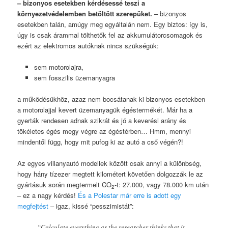
– bizonyos esetekben kérdésessé teszi a
környezetvédelemben betöltött szerepüket.
– bizonyos
esetekben talán, amúgy meg egyáltalán nem. Egy biztos: így is,
úgy is csak árammal tölthetők fel az akkumulátorcsomagok és
ezért az elektromos autóknak nincs szükségük:
sem motorolajra,
sem fosszilis üzemanyagra
a működésükhöz, azaz nem bocsátanak ki bizonyos esetekben
a motorolajjal kevert üzemanyagük égéstermékét. Már ha a
gyerták rendesen adnak szikrát és jó a keverési arány és
tökéletes égés megy végre az égéstérben… Hmm, mennyi
mindentől függ, hogy mit pufog ki az autó a cső végén?!
Az egyes villanyautó modellek között csak annyi a különbség,
hogy hány tízezer megtett kilométert követően dolgozzák le az
gyártásuk során megtermelt CO
-t: 27.000, vagy 78.000 km után
2
– ez a nagy kérdés!
És a Polestar már erre is adott egy
megfejtést
– igaz, kissé “pesszimistát”:
“Calculate everything as the researcher thinks that it