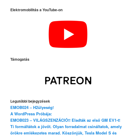
Elektromobilitás a YouTube-on
Támogatás
Legutóbbi bejegyzések
EMOB024 – H2ülyeség!
A WordPress Próbája:
EMOB023 – VILÁGSZENZÁCIÓ!! Eladták az első GM EV1-t!
Ti formáltátok a jövőt. Olyan forradalmat csináltatok, amely
örökre emlékezetes marad. Köszönjük, Tesla Model S és