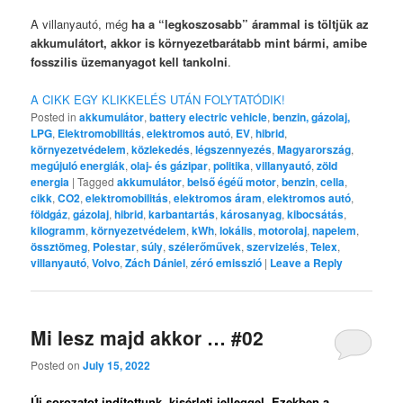
A villanyautó, még
ha a “legkoszosabb” árammal is töltjük az
akkumulátort, akkor is környezetbarátabb mint bármi, amibe
fosszilis üzemanyagot kell tankolni
.
A CIKK EGY KLIKKELÉS UTÁN FOLYTATÓDIK!
Posted in
akkumulátor
,
battery electric vehicle
,
benzin, gázolaj,
LPG
,
Elektromobilitás
,
elektromos autó
,
EV
,
hibrid
,
környezetvédelem
,
közlekedés
,
légszennyezés
,
Magyarország
,
megújuló energiák
,
olaj- és gázipar
,
politika
,
villanyautó
,
zöld
energia
|
Tagged
akkumulátor
,
belső égéű motor
,
benzin
,
cella
,
cikk
,
CO2
,
elektromobilitás
,
elektromos áram
,
elektromos autó
,
földgáz
,
gázolaj
,
hibrid
,
karbantartás
,
károsanyag
,
kibocsátás
,
kilogramm
,
környezetvédelem
,
kWh
,
lokális
,
motorolaj
,
napelem
,
össztömeg
,
Polestar
,
súly
,
szélerőművek
,
szervizelés
,
Telex
,
villanyautó
,
Volvo
,
Zách Dániel
,
zéró emisszió
|
Leave a Reply
Mi lesz majd akkor … #02
Posted on
July 15, 2022
Új sorozatot indítottunk, kisérleti jelleggel. Ezekben a