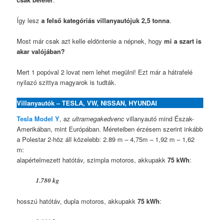
Így lesz
a felső kategóriás villanyautójuk 2,5 tonna
.
Most már csak azt kelle eldöntenie a népnek, hogy
mi a szart is
akar valójában?
Mert 1 popóval 2 lovat nem lehet megülni! Ezt már a hátrafelé
nyilazó szittya magyarok is tudták.
Villanyautók – TESLA, VW, NISSAN, HYUNDAI
Tesla Model Y
, az
ultramegakedvenc
villanyautó mind Észak-
Amerikában, mint Európában. Méreteiben érzésem szerint inkább
a Polestar 2-höz áll közelebb: 2.89 m – 4,75m – 1,92 m – 1,62
m:
alapértelmezett hatótáv, szimpla motoros, akkupakk
75 kWh
:
1.780 kg
hosszú hatótáv, dupla motoros, akkupakk
75 kWh
: