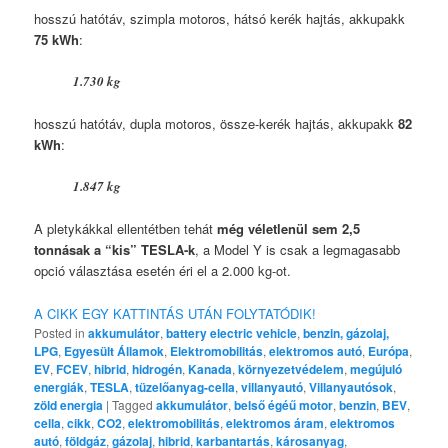
hosszú hatótáv, szimpla motoros, hátsó kerék hajtás, akkupakk
75 kWh
:
1.730 kg
hosszú hatótáv, dupla motoros, össze-kerék hajtás, akkupakk
82
kWh
:
1.847 kg
A pletykákkal ellentétben tehát
még véletlenül sem 2,5
tonnásak a “kis” TESLA-k
, a Model Y is csak a legmagasabb
opció választása esetén éri el a 2.000 kg-ot.
A CIKK EGY KATTINTÁS UTÁN FOLYTATÓDIK!
Posted in
akkumulátor
,
battery electric vehicle
,
benzin, gázolaj,
LPG
,
Egyesült Államok
,
Elektromobilitás
,
elektromos autó
,
Európa
,
EV
,
FCEV
,
hibrid
,
hidrogén
,
Kanada
,
környezetvédelem
,
megújuló
energiák
,
TESLA
,
tüzelőanyag-cella
,
villanyautó
,
Villanyautósok
,
zöld energia
|
Tagged
akkumulátor
,
belső égéű motor
,
benzin
,
BEV
,
cella
,
cikk
,
CO2
,
elektromobilitás
,
elektromos áram
,
elektromos
autó
,
földgáz
,
gázolaj
,
hibrid
,
karbantartás
,
károsanyag
,