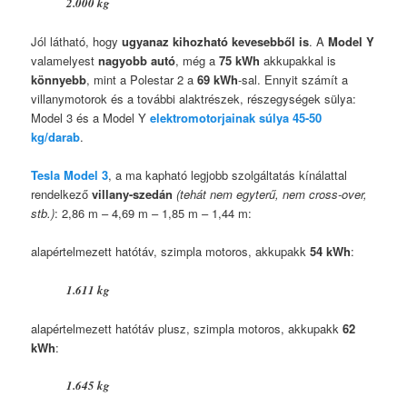
2.000 kg
Jól látható, hogy
ugyanaz kihozható kevesebből is
. A
Model Y
valamelyest
nagyobb autó
, még a
75 kWh
akkupakkal is
könnyebb
, mint a Polestar 2 a
69 kWh
-sal. Ennyit számít a
villanymotorok és a további alaktrészek, részegységek sülya:
Model 3 és a Model Y
elektromotorjainak súlya 45-50
kg/darab
.
Tesla Model 3
, a ma kapható legjobb szolgáltatás kínálattal
rendelkező
villany-szedán
(tehát nem egyterű, nem cross-over,
stb.)
: 2,86 m – 4,69 m – 1,85 m – 1,44 m:
alapértelmezett hatótáv, szimpla motoros, akkupakk
54 kWh
:
1.611 kg
alapértelmezett hatótáv plusz, szimpla motoros, akkupakk
62
kWh
:
1.645 kg