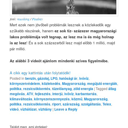
fotó:
musiking
/
Pixabay
Mert ezek nem jövőbeli problémák lesznek a közlekedők egy
szűkebb részének, hanem
ez sok tíz- százezer magyarországi
lakos problémája volt tegnap, az lesz ma is és még holnap
is az lesz
! És a sok százezerből lesz majd előbb 1 millió, majd
pár millió.
Az alábbi 3 videót ajánlom mindenki szíves figyelmébe.
A cikk egy kattintás után folytatódik!
Posted in
benzin, gázolaj, LPG
,
hatósági ár
,
ivóvíz
,
környezetvédelem
,
közlekedés
,
Magyarország
,
megújuló energiák
,
politika
,
rezsicsökkentés
,
tüzelőanyag
,
zöld energia
|
Tagged
állag
megóvás
,
ATV
,
fejlesztés
,
interjú
,
ivővíz
,
karbantartás
,
klímaváltozás
,
környezetszennyezés
,
közmű
,
Magyarország
,
politika
,
rezsicsökkentés
,
riport
,
szárazság
,
szolgáltatás
,
Telex
,
videó
,
vízhálózat
,
vízhiány
|
Leave a Reply
Találd meg, ami érdekel: