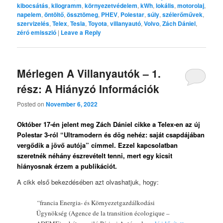
kibocsátás
,
kilogramm
,
környezetvédelem
,
kWh
,
lokális
,
motorolaj
,
napelem
,
öntöltő
,
össztömeg
,
PHEV
,
Polestar
,
súly
,
szélerőművek
,
szervizelés
,
Telex
,
Tesla
,
Toyota
,
villanyautó
,
Volvo
,
Zách Dániel
,
zéró emisszió
|
Leave a Reply
Mérlegen A Villanyautók – 1.
rész: A Hiányzó Információk
Posted on
November 6, 2022
Október 17-én jelent meg Zách Dániel cikke a Telex-en az új
Polestar 3-ról “Ultramodern és dög nehéz: saját csapdájában
vergődik a jövő autója” címmel. Ezzel kapcsolatban
szeretnék néhány észrevételt tenni, mert egy kicsit
hiányosnak érzem a publikációt.
A cikk első bekezdésében azt olvashatjuk, hogy:
“
francia Energia- és Környezetgazdálkodási
Ügynökség (Agence de la transition écologique –