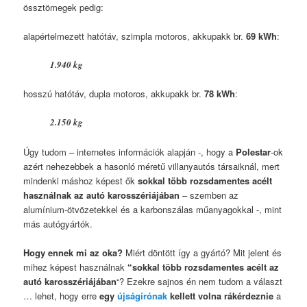
össztömegek pedig:
alapértelmezett hatótáv, szimpla motoros, akkupakk br.
69 kWh
:
1.940 kg
hosszú hatótáv, dupla motoros, akkupakk br.
78 kWh
:
2.150 kg
Úgy tudom – internetes információk alapján -, hogy a
Polestar
-ok
azért nehezebbek a hasonló méretű villanyautós társaiknál, mert
mindenki máshoz képest ők
sokkal több rozsdamentes acélt
használnak az autó karosszériájában
– szemben az
alumínium-ötvözetekkel és a karbonszálas műanyagokkal -, mint
más autógyártók.
Hogy ennek mi az oka?
Miért döntött így a gyártó? Mit jelent és
mihez képest használnak
“sokkal több rozsdamentes acélt az
autó karosszériájában
“? Ezekre sajnos én nem tudom a választ
… lehet, hogy erre
egy
újságírónak
kellett volna rákérdeznie
a