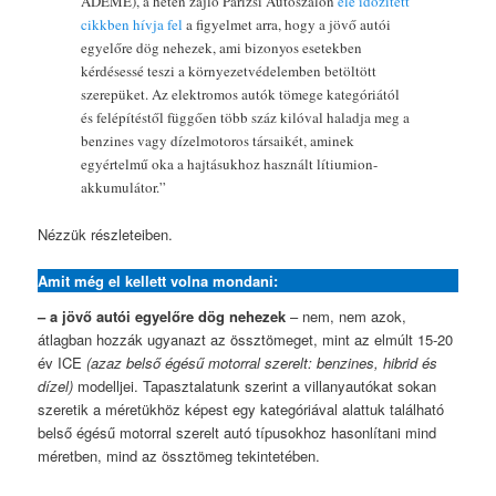
ADEME), a héten zajló Párizsi Autószalon
elé időzített
cikkben hívja fel
a figyelmet arra, hogy a jövő autói
egyelőre dög nehezek, ami bizonyos esetekben
kérdésessé teszi a környezetvédelemben betöltött
szerepüket. Az elektromos autók tömege kategóriától
és felépítéstől függően több száz kilóval haladja meg a
benzines vagy dízelmotoros társaikét, aminek
egyértelmű oka a hajtásukhoz használt lítiumion-
akkumulátor.”
Nézzük részleteiben.
Amit még el kellett volna mondani:
– a jövő autói egyelőre dög nehezek
– nem, nem azok,
átlagban hozzák ugyanazt az össztömeget, mint az elmúlt 15-20
év ICE
(azaz belső égésű motorral szerelt: benzines, hibrid és
dízel)
modelljei. Tapasztalatunk szerint a villanyautókat sokan
szeretik a méretükhöz képest egy kategóriával alattuk található
belső égésű motorral szerelt autó típusokhoz hasonlítani mind
méretben, mind az össztömeg tekintetében.