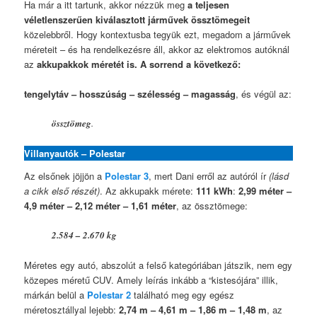
Ha már a itt tartunk, akkor nézzük meg
a teljesen
véletlenszerűen kiválasztott járművek össztömegeit
közelebbről. Hogy kontextusba tegyük ezt, megadom a járművek
méreteit – és ha rendelkezésre áll, akkor az elektromos autóknál
az
akkupakkok méretét is. A sorrend a következő:
tengelytáv – hosszúság – szélesség – magasság
, és végül az:
össztömeg
.
Villanyautók – Polestar
Az elsőnek jöjjön a
Polestar 3
, mert Dani erről az autóról ír
(lásd
a cikk első részét)
. Az akkupakk mérete:
111 kWh
:
2,99 méter –
4,9 méter – 2,12 méter – 1,61 méter
, az össztömege:
2.584 – 2.670 kg
Méretes egy autó, abszolút a felső kategóriában játszik, nem egy
közepes méretű CUV. Amely leírás inkább a “kistesójára” illik,
márkán belül a
Polestar 2
található meg egy egész
méretosztállyal lejebb:
2,74 m – 4,61 m – 1,86 m – 1,48 m
, az