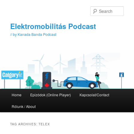
Skip
Skip
to
to
Sear
primary
secondary
content
content
Elektromobilitás Podcast
// by Kanada Banda Podcast
Main
Home
Epizódok (Online Player)
Kapcsolat/Contact
menu
Rólunk / About
TAG ARCHIVES:
TELEX