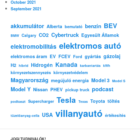
October 2021
September 2021
BEV
akkumulátor
benzin
Alberta
bemutató
Cybertruck
CO2
Egyesült Államok
Calgary
BMW
elektromos autó
elektromobilitás
gázolaj
elektromos áram
EV
FCEV
gyártás
Ford
Kanada
Hidrogén
H2
hibrid
karbantartás
kWh
környezetszennyezés
környezetvédelem
Magyarország
Model 3
megújuló energia
Model S
podcast
Model Y
Nissan
PHEV
pickup truck
Tesla
Toyota
töltés
Supercharger
podkaszt
Texas
villanyautó
USA
értékesítés
tüzelőanyag-cella
JOGI TUDNIVALÓK!