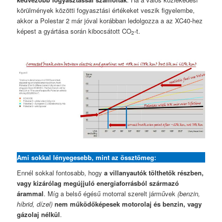
körülmények közötti fogyasztási értékeket veszik figyelembe,
akkor a Polestar 2 már jóval korábban ledolgozza a az XC40-hez
képest a gyártása során kibocsátott CO
-t.
2
Ami sokkal lényegesebb, mint az össztömeg
:
Ennél sokkal fontosabb, hogy
a villanyautók tölthetők részben,
vagy kizárólag megújjuló energiaforrásból származó
árammal
. Míg a belső égésű motorral szerelt járművek
(benzin,
híbrid, dízel)
nem működőképesek motorolaj és benzin, vagy
gázolaj nélkül
.