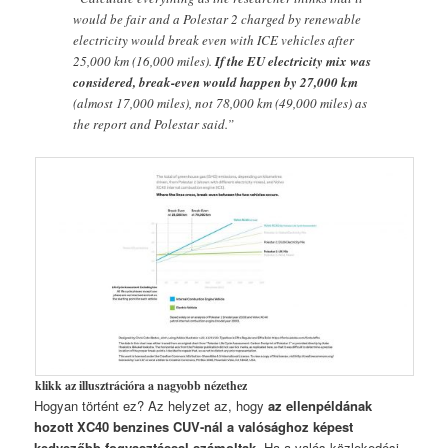
would be fair and a Polestar 2 charged by renewable
electricity would break even with ICE vehicles after
25,000 km (16,000 miles).
If the EU electricity mix was
considered, break-even would happen by 27,000 km
(almost 17,000 miles), not 78,000 km (49,000 miles) as
the report and Polestar said.”
klikk az illusztrációra a nagyobb nézethez
Hogyan történt ez? Az helyzet az, hogy
az ellenpéldának
hozott XC40 benzines CUV-nál a valósághoz képest
kedvezőbb fogyasztással számoltak
. Ha a valós közlekedési