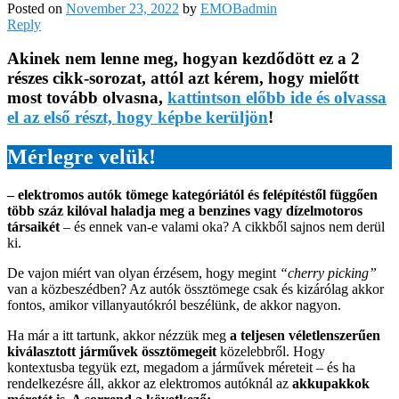
Posted on
November 23, 2022
by
EMOBadmin
Reply
Akinek nem lenne meg, hogyan kezdődött ez a 2
részes cikk-sorozat, attól azt kérem, hogy mielőtt
most tovább olvasna,
kattintson előbb ide és olvassa
el az első részt, hogy képbe kerüljön
!
Mérlegre velük!
– elektromos autók tömege kategóriától és felépítéstől függően
több száz kilóval haladja meg a benzines vagy dízelmotoros
társaikét
– és ennek van-e valami oka? A cikkből sajnos nem derül
ki.
De vajon miért van olyan érzésem, hogy megint
“cherry picking”
van a közbeszédben? Az autók össztömege csak és kizárólag akkor
fontos, amikor villanyautókról beszélünk, de akkor nagyon.
Ha már a itt tartunk, akkor nézzük meg
a teljesen véletlenszerűen
kiválasztott járművek össztömegeit
közelebbről. Hogy
kontextusba tegyük ezt, megadom a járművek méreteit – és ha
rendelkezésre áll, akkor az elektromos autóknál az
akkupakkok