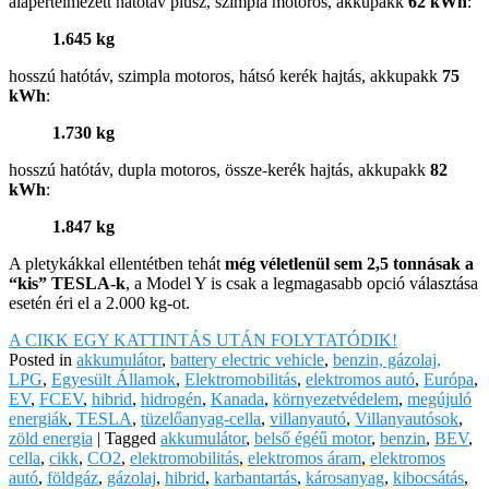
alapértelmezett hatótáv plusz, szimpla motoros, akkupakk
62 kWh
:
1.645 kg
hosszú hatótáv, szimpla motoros, hátsó kerék hajtás, akkupakk
75
kWh
:
1.730 kg
hosszú hatótáv, dupla motoros, össze-kerék hajtás, akkupakk
82
kWh
:
1.847 kg
A pletykákkal ellentétben tehát
még véletlenül sem 2,5 tonnásak a
“kis” TESLA-k
, a Model Y is csak a legmagasabb opció választása
esetén éri el a 2.000 kg-ot.
A CIKK EGY KATTINTÁS UTÁN FOLYTATÓDIK!
Posted in
akkumulátor
,
battery electric vehicle
,
benzin, gázolaj,
LPG
,
Egyesült Államok
,
Elektromobilitás
,
elektromos autó
,
Európa
,
EV
,
FCEV
,
hibrid
,
hidrogén
,
Kanada
,
környezetvédelem
,
megújuló
energiák
,
TESLA
,
tüzelőanyag-cella
,
villanyautó
,
Villanyautósok
,
zöld energia
|
Tagged
akkumulátor
,
belső égéű motor
,
benzin
,
BEV
,
cella
,
cikk
,
CO2
,
elektromobilitás
,
elektromos áram
,
elektromos
autó
,
földgáz
,
gázolaj
,
hibrid
,
karbantartás
,
károsanyag
,
kibocsátás
,