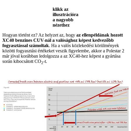
klikk az
illusztrációra
a nagyobb
nézethez
Hogyan történt ez? Az helyzet az, hogy
az ellenpéldának hozott
XC40 benzines CUV-nál a valósághoz képest kedvezőbb
fogyasztással számoltak
. Ha a valós közlekedési körülmények
közötti fogyasztási értékeket veszik figyelembe, akkor a Polestar 2
már jóval korábban ledolgozza a az XC40-hez képest a gyártása
során kibocsátott CO
-t.
2