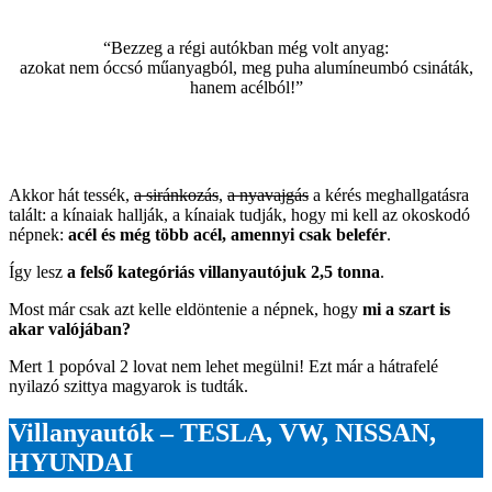
“Bezzeg a régi autókban még volt anyag:
azokat nem óccsó műanyagból, meg puha alumíneumbó csináták,
hanem acélból!”
Akkor hát tessék,
a siránkozás
,
a nyavajgás
a kérés meghallgatásra
talált: a kínaiak hallják, a kínaiak tudják, hogy mi kell az okoskodó
népnek:
acél és még több acél, amennyi csak belefér
.
Így lesz
a felső kategóriás villanyautójuk 2,5 tonna
.
Most már csak azt kelle eldöntenie a népnek, hogy
mi a szart is
akar valójában?
Mert 1 popóval 2 lovat nem lehet megülni! Ezt már a hátrafelé
nyilazó szittya magyarok is tudták.
Villanyautók – TESLA, VW, NISSAN,
HYUNDAI