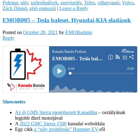
Polestar
,
súly
,
szélerőművek
,
szervizelés
,
Telex
,
villanyautó
,
Volvo
,
Zách Dániel
,
zéró emisszió
|
Leave a Reply
EMOB005 – Tesla baleset, Hyundai-KIA eladások
Posted on
October 28, 2021
by
EMOBadmin
Reply
Shownotes
Az új GMS Sierra megérkezett Kanadába
– osztályának
legjobb dízel motorjával
A
2022 GMC Sierra 1500
kanadai weboldala
Egy cikk
a “súly problémás” Hummer EV
-ről