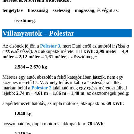
méretét is. A sorrend a következő:
tengelytáv – hosszúság – szélesség – magasság
, és végül az:
össztömeg
.
Villanyautók – Polestar
Az elsőnek jöjjön a
Polestar 3
, mert Dani erről az autóról ír
(lásd a
cikk első részét)
. Az akkupakk mérete:
111 kWh
:
2,99 méter – 4,9
méter – 2,12 méter – 1,61 méter
, az össztömege:
2.584 – 2.670 kg
Méretes egy autó, abszolút a felső kategóriában játszik, nem egy
közepes méretű CUV. Amely leírás inkább a “kistesójára” illik,
márkán belül a
Polestar 2
található meg egy egész méretosztállyal
lejebb:
2,74 m – 4,61 m – 1,86 m – 1,48 m
, az össztömegek pedig:
alapértelmezett hatótáv, szimpla motoros, akkupakk br.
69 kWh
:
1.940 kg
hosszú hatótáv, dupla motoros, akkupakk br.
78 kWh
:
2.150 kg