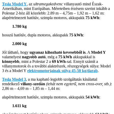
Tesla Model Y
, az
ultramegakedvenc
villanyautó mind Észak-
Amerikában, mint Európában. Méreteiben érzésem szerint inkább a
Polestar 2-höz áll közelebb: 2.89 m – 4,75m – 1,92 m – 1,62 m:
alapértelmezett hatótáv, szimpla motoros, akkupakk
75 kWh
:
1.780 kg
hosszú hatótáv, dupla motoros, akkupakk
75 kWh
:
2.000 kg
Jól látható, hogy
ugyanaz kihozható kevesebből is
. A
Model Y
valamelyest
nagyobb autó
, még a
75 kWh
akkupakkal is
könnyebb
, mint a Polestar 2 a
69 kWh
-sal. Ennyit számít a
villanymotorok és a további alaktrészek, részegységek sülya: Model
3 és a Model Y
elektromotorjainak súlya 45-50 kg/darab
.
Tesla Model 3
, a ma kapható legjobb szolgáltatás kínálattal
rendelkező
villany-szedán
(tehát nem egyterű, nem cross-over, stb.)
:
2,86 m – 4,69 m – 1,85 m – 1,44 m:
alapértelmezett hatótáv, szimpla motoros, akkupakk
54 kWh
:
1.611 kg