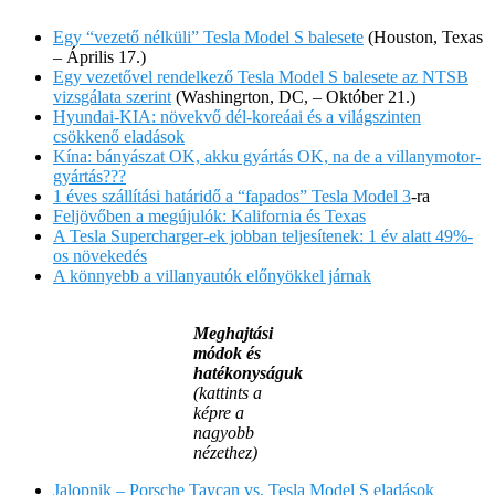
Egy “vezető nélküli” Tesla Model S balesete
(Houston, Texas
– Április 17.)
Egy vezetővel rendelkező Tesla Model S balesete az NTSB
vizsgálata szerint
(Washingrton, DC, – Október 21.)
Hyundai-KIA: növekvő dél-koreáai és a világszinten
csökkenő eladások
Kína: bányászat OK, akku gyártás OK, na de a villanymotor-
gyártás???
1 éves szállítási határidő a “fapados” Tesla Model 3
-ra
Feljövőben a megújulók: Kalifornia és Texas
A Tesla Supercharger-ek jobban teljesítenek: 1 év alatt 49%-
os növekedés
A könnyebb a villanyautók előnyökkel járnak
Meghajtási
módok és
hatékonyságuk
(kattints a
képre a
nagyobb
nézethez)
Jalopnik – Porsche Taycan vs. Tesla Model S eladások