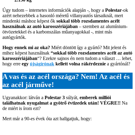
Úgy tudom – internetes információk alapján -, hogy a
Polestar
-ok
azért nehezebbek a hasonló méretű villanyautós társaiknál, mert
mindenki máshoz képest ők
sokkal több rozsdamentes acélt
használnak az autó karosszériájában
– szemben az alumínium-
ötvözetekkel és a karbonszálas műanyagokkal -, mint más
autógyártók.
Hogy ennek mi az oka?
Miért döntött így a gyártó? Mit jelent és
mihez képest használnak
“sokkal több rozsdamentes acélt az autó
karosszériájában
“? Ezekre sajnos én nem tudom a választ … lehet,
hogy erre
egy
újságírónak
kellett volna rákérdeznie
a gyártónál?
A vas és az acél országa? Nem! Az acél és
az acél járműve!
Ugyanakkor: látván a
Polestar 3
súlyát,
emberek milliói
találhatnak nyugalmat a gyötrő évtizedek után! VÉGRE!!
Na
de miért is írom ezt?
Mert már a 90-es évek óta azt hallgatjuk, hogy: