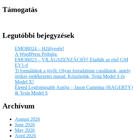
Támogatás
Legutóbbi bejegyzések
EMOB024 – H2ülyeség!
A WordPress Próbája:
EMOB023 – VILÁGSZENZÁCIÓ!! Eladták az első GM
EV1-t!
Ti formáltátok a jövőt. Olyan forradalmat csináltatok, amely
örökre emlékezetes marad. Köszönjük, Tesla Model S és
Model X!
Életed Legfontosabb Autója – Jason Cammisa (HAGERTY)
& Tesla Model S
Archívum
August 2026
June 2026
May 2026
April 2026