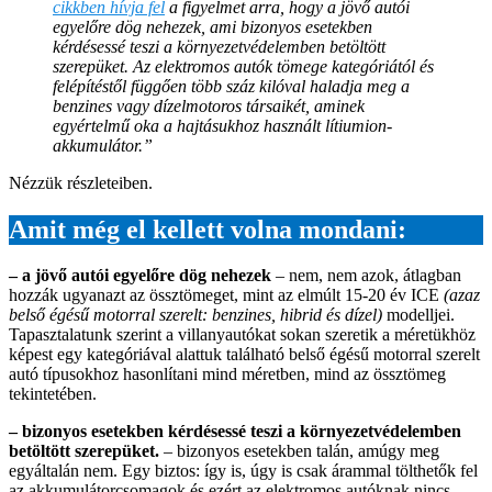
cikkben hívja fel
a figyelmet arra, hogy a jövő autói
egyelőre dög nehezek, ami bizonyos esetekben
kérdésessé teszi a környezetvédelemben betöltött
szerepüket. Az elektromos autók tömege kategóriától és
felépítéstől függően több száz kilóval haladja meg a
benzines vagy dízelmotoros társaikét, aminek
egyértelmű oka a hajtásukhoz használt lítiumion-
akkumulátor.”
Nézzük részleteiben.
Amit még el kellett volna mondani:
– a jövő autói egyelőre dög nehezek
– nem, nem azok, átlagban
hozzák ugyanazt az össztömeget, mint az elmúlt 15-20 év ICE
(azaz
belső égésű motorral szerelt: benzines, hibrid és dízel)
modelljei.
Tapasztalatunk szerint a villanyautókat sokan szeretik a méretükhöz
képest egy kategóriával alattuk található belső égésű motorral szerelt
autó típusokhoz hasonlítani mind méretben, mind az össztömeg
tekintetében.
– bizonyos esetekben kérdésessé teszi a környezetvédelemben
betöltött szerepüket.
– bizonyos esetekben talán, amúgy meg
egyáltalán nem. Egy biztos: így is, úgy is csak árammal tölthetők fel
az akkumulátorcsomagok és ezért az elektromos autóknak nincs