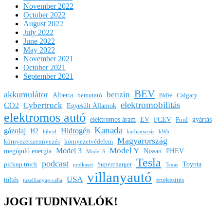
November 2022
October 2022
August 2022
July 2022
June 2022
May 2022
November 2021
October 2021
September 2021
BEV
akkumulátor
benzin
Alberta
bemutató
Calgary
BMW
elektromobilitás
Cybertruck
CO2
Egyesült Államok
elektromos autó
elektromos áram
EV
FCEV
gyártás
Ford
Kanada
gázolaj
Hidrogén
H2
hibrid
karbantartás
kWh
Magyarország
környezetszennyezés
környezetvédelem
Model Y
Model 3
megújuló energia
Nissan
PHEV
Model S
Tesla
podcast
Toyota
pickup truck
Supercharger
podkaszt
Texas
villanyautó
USA
töltés
értékesítés
tüzelőanyag-cella
JOGI TUDNIVALÓK!