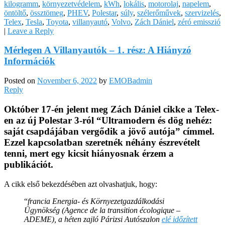
kilogramm
,
környezetvédelem
,
kWh
,
lokális
,
motorolaj
,
napelem
,
öntöltő
,
össztömeg
,
PHEV
,
Polestar
,
súly
,
szélerőművek
,
szervizelés
,
Telex
,
Tesla
,
Toyota
,
villanyautó
,
Volvo
,
Zách Dániel
,
zéró emisszió
|
Leave a Reply
Mérlegen A Villanyautók – 1. rész: A Hiányzó
Információk
Posted on
November 6, 2022
by
EMOBadmin
Reply
Október 17-én jelent meg Zách Dániel cikke a Telex-
en az új Polestar 3-ról “Ultramodern és dög nehéz:
saját csapdájában vergődik a jövő autója” címmel.
Ezzel kapcsolatban szeretnék néhány észrevételt
tenni, mert egy kicsit hiányosnak érzem a
publikációt.
A cikk első bekezdésében azt olvashatjuk, hogy:
“
francia Energia- és Környezetgazdálkodási
Ügynökség (Agence de la transition écologique –
ADEME), a héten zajló Párizsi Autószalon
elé időzített