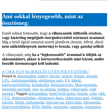
Ami sokkal lényegesebb, mint az
össztömeg
:
Ennél sokkal fontosabb, hogy
a villanyautók tölthetők részben,
vagy kizárólag megújjuló energiaforrásból származó árammal
.
Míg a belső égésű motorral szerelt járművek
(benzin, híbrid, dízel)
nem működőképesek motorolaj és benzin, vagy gázolaj nélkül
.
A villanyautó, még
ha a “legkoszosabb” árammal is töltjük az
akkumulátort, akkor is környezetbarátabb mint bármi, amibe
fosszilis üzemanyagot kell tankolni
.
A CIKK EGY KLIKKELÉS UTÁN FOLYTATÓDIK!
Posted in
akkumulátor
,
battery electric vehicle
,
benzin, gázolaj,
LPG
,
Elektromobilitás
,
elektromos autó
,
EV
,
hibrid
,
környezetvédelem
,
közlekedés
,
légszennyezés
,
Magyarország
,
megújuló energiák
,
olaj- és gázipar
,
politika
,
villanyautó
,
zöld
energia
|
Tagged
akkumulátor
,
belső égéű motor
,
benzin
,
cella
,
cikk
,
CO2
,
elektromobilitás
,
elektromos áram
,
elektromos autó
,
földgáz
,
gázolaj
,
hibrid
,
karbantartás
,
károsanyag
,
kibocsátás
,
kilogramm
,
környezetvédelem
,
kWh
,
lokális
,
motorolaj
,
napelem
,
össztömeg
,