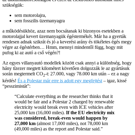
szükségük:
sem motorolajra,
sem fosszilis üzemanyagra
a működésükhöz, azaz nem bocsátanak ki bizonyos esetekben a
motorolajjal kevert üzemanyagük égéstermékét. Már ha a gyerták
rendesen adnak szikrát és jó a keverési arány és tökéletes égés megy
végre az égéstérben… Hmm, mennyi mindentől függ, hogy mit
pufog ki az autó a cső végén?!
Az egyes villanyautó modellek között csak annyi a különbség, hogy
hány tízezer megtett kilométert követően dolgozzák le az gyártásuk
során megtermelt CO
-t: 27.000, vagy 78.000 km után – ez a nagy
2
kérdés!
És a Polestar már erre is adott egy megfejtést
– igaz, kissé
“pesszimistát”:
“Calculate everything as the researcher thinks that it
would be fair and a Polestar 2 charged by renewable
electricity would break even with ICE vehicles after
25,000 km (16,000 miles).
If the EU electricity mix
was considered, break-even would happen by
27,000 km
(almost 17,000 miles), not 78,000 km
(49,000 miles) as the report and Polestar said.”