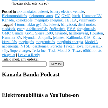
(hozzávalók: egy kis só)
Posted in
akkumulátor
,
baleset
,
battery electric vehicle
,
Elektromobilitás
,
elektromos autó
,
EV
,
GMC
,
hírek
,
Hummer EV
,
Kanada
,
közlekedés
,
megújuló energiák
,
TESLA
,
villanyautó
|
Tagged
4 tonna
,
akku gyártás
,
baleset
,
bányászat
,
dízel motor
,
eladások
,
energia felhasználás
,
értékesítés
,
EV 6
,
forgalmazás
,
GMC Canada
,
GMC Sierra 1500
,
határidő
,
hatékonyság
,
Houston
,
Hummer EV
,
Hyundai
,
Jalopnik
,
jelentés
,
Kalifornia
,
KIA
,
Kína
,
kiszállítás
,
meghajtás
,
megrendelés
,
megújuló energia
,
Model 3
,
napenergia
,
NTSB
,
össztömeg
,
Porsche Taycan
,
sóval fogyasszuk
,
súly
,
Supercharger
,
Tesla Inc.
,
Tesla Model S
,
Texas
,
töltőállomás
,
vizsgálat
|
Leave a Reply
Találd meg, ami érdekel:
Keress!
Kanada Banda Podcast
Elektromobilitás a YouTube-on