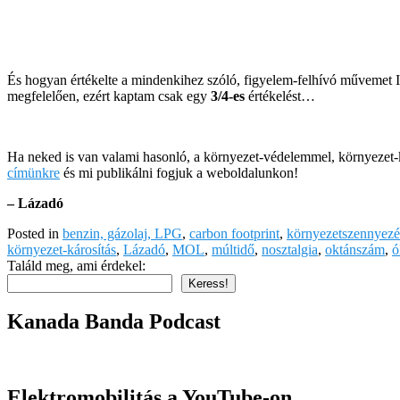
És hogyan értékelte a mindenkihez szóló, figyelem-felhívó művemet Il
megfelelően, ezért kaptam csak egy
3/4-es
értékelést…
Ha neked is van valami hasonló, a környezet-védelemmel, környezet-ká
címünkre
és mi publikálni fogjuk a weboldalunkon!
– Lázadó
Posted in
benzin, gázolaj, LPG
,
carbon footprint
,
környezetszennyezé
környezet-károsítás
,
Lázadó
,
MOL
,
múltidő
,
nosztalgia
,
oktánszám
,
ó
Találd meg, ami érdekel:
Keress!
Kanada Banda Podcast
Elektromobilitás a YouTube-on