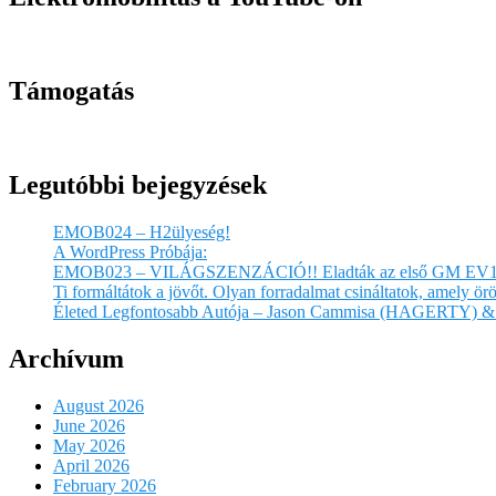
Támogatás
Legutóbbi bejegyzések
EMOB024 – H2ülyeség!
A WordPress Próbája:
EMOB023 – VILÁGSZENZÁCIÓ!! Eladták az első GM EV1
Ti formáltátok a jövőt. Olyan forradalmat csináltatok, amely 
Életed Legfontosabb Autója – Jason Cammisa (HAGERTY) & 
Archívum
August 2026
June 2026
May 2026
April 2026
February 2026