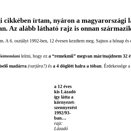
cikkében írtam, nyáron a magyarországi lá
n. Az alább látható rajz is onnan származik
ttem. A 6. osztályt 1992-ben, 12 évesen kezdtem meg. Sajnos a hónap és
ó
kimondani
leírni, hogy ez
a “remekmű” megvan már/majdnem 32 é
viselő madárra
(varjúra?)
és
a 4 döglött halra a tóban
. Érdekessége 
a 12 éves
kis Lázadó
így látta a
környezet-
szennyezést
1992/93-
ban…
rajz:
Lázadó