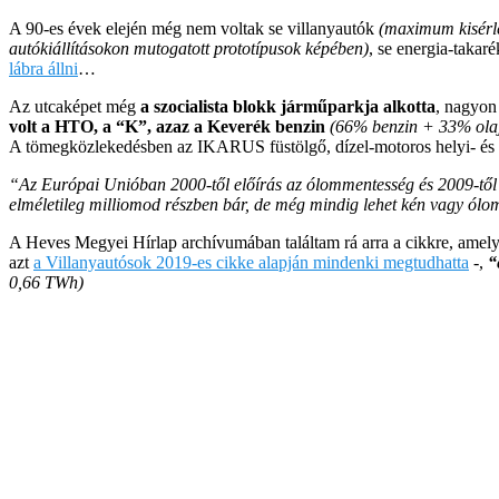
A 90-es évek elején még nem voltak se villanyautók
(maximum kisérle
autókiállításokon mutogatott prototípusok képében)
, se energia-taka
lábra állni
…
Az utcaképet még
a szocialista blokk járműparkja alkotta
, nagyon
volt a HTO, a “K”, azaz a Keverék benzin
(66% benzin + 33% olaj
A tömegközlekedésben az IKARUS füstölgő, dízel-motoros helyi- és tá
“Az Európai Unióban 2000-től előírás az ólommentesség és 2009-től 
elméletileg milliomod részben bár, de még mindig lehet kén vagy ólo
A Heves Megyei Hírlap archívumában találtam rá arra a cikkre, amely
azt
a Villanyautósok 2019-es cikke alapján mindenki megtudhatta
-,
“
0,66 TWh)