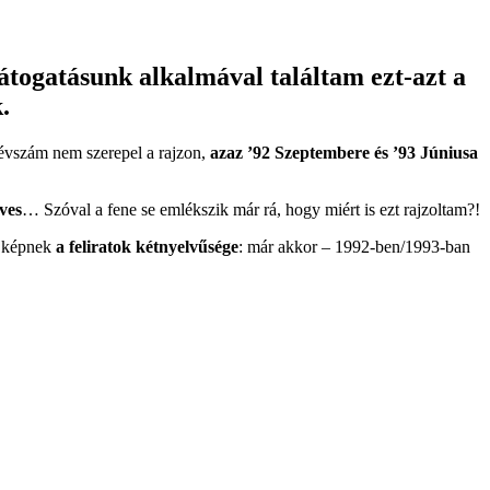
togatásunk alkalmával találtam ezt-azt a
.
 évszám nem szerepel a rajzon,
azaz ’92 Szeptembere és ’93 Júniusa
ves
… Szóval a fene se emlékszik már rá, hogy miért is ezt rajzoltam?!
a képnek
a feliratok kétnyelvűsége
: már akkor – 1992-ben/1993-ban