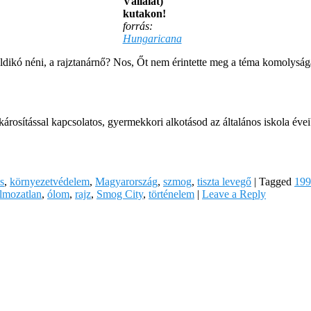
Vállalat)
kutakon!
forrás:
Hungaricana
dikó néni, a rajztanárnő? Nos, Őt nem érintette meg a téma komolysága,
rosítással kapcsolatos, gyermekkori alkotásod az általános iskola éve
s
,
környezetvédelem
,
Magyarország
,
szmog
,
tiszta levegő
|
Tagged
199
lmozatlan
,
ólom
,
rajz
,
Smog City
,
történelem
|
Leave a Reply