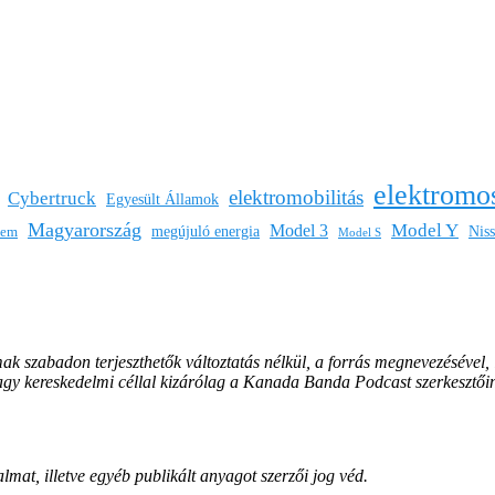
elektromo
elektromobilitás
Cybertruck
Egyesült Államok
Magyarország
Model Y
Model 3
megújuló energia
Nis
lem
Model S
mak szabadon terjeszthetők változtatás nélkül, a forrás megnevezésével,
vagy kereskedelmi céllal kizárólag a Kanada Banda Podcast szerkesztői
lmat, illetve egyéb publikált anyagot szerzői jog véd.