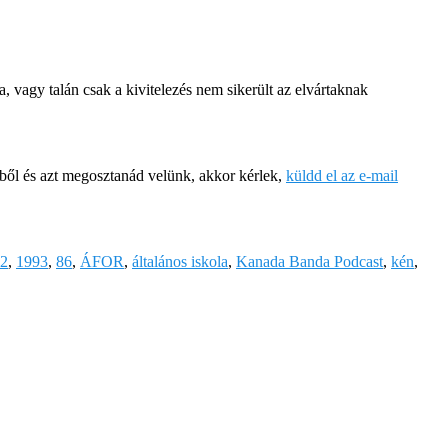
 vagy talán csak a kivitelezés nem sikerült az elvártaknak
iből és azt megosztanád velünk, akkor kérlek,
küldd el az e-mail
2
,
1993
,
86
,
ÁFOR
,
általános iskola
,
Kanada Banda Podcast
,
kén
,