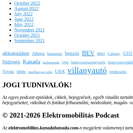
October 2022
August 2022
July 2022
June 2022
May 2022
November 2021
October 2021
September 2021
BEV
akkumulátor
benzin
CO2
Alberta
bemutató
Calgary
BMW
Kanada
Hidrogén
környezetszennyezés
környezetvéde
karbantartás
kWh
villanyautó
USA
Toyota
töltés
értékesítés
tüzelőanyag-cella
JOGI TUDNIVALÓK!
Az egyes podcast epizódok, cikkek, bejegyzések, egyéb vizuális tartal
bejegyzéseket, videókat és fotókat felhasználni, módosítani, magán- 
© 2021-2026 Elektromobilitás Podcast
Az
elektromobilitas.kanadabanada.com
-n megjelent valamennyi tarta