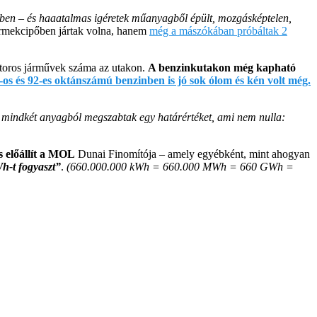
pében – és haaatalmas igéretek műanyagből épült, mozgásképtelen,
yermekcipőben jártak volna, hanem
még a mászókában próbáltak 2
otoros járművek száma az utakon.
A benzinkutakon még kapható
6-os és 92-es oktánszámú benzinben is jó sok ólom és kén volt még.
 mindkét anyagból megszabtak egy határértéket, ami nem nulla:
 előállít a MOL
Dunai Finomítója – amely egyébként, mint ahogyan
Wh-t fogyaszt”
.
(660.000.000 kWh = 660.000 MWh = 660 GWh =