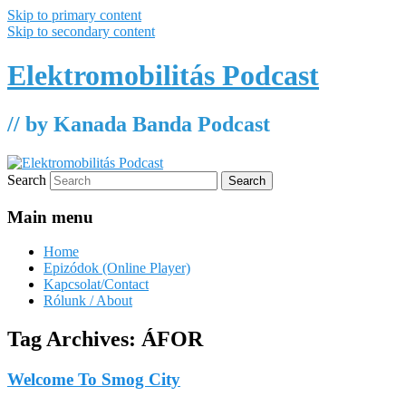
Skip to primary content
Skip to secondary content
Elektromobilitás Podcast
// by Kanada Banda Podcast
Search
Main menu
Home
Epizódok (Online Player)
Kapcsolat/Contact
Rólunk / About
Tag Archives:
ÁFOR
Welcome To Smog City