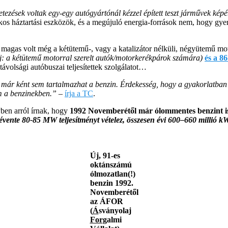
tezések voltak egy-egy autógyártónál kézzel épített teszt járművek ké
rékos háztartási eszközök, és a megújuló energia-források nem, hogy g
 magas volt még a kétütemű-, vagy a katalizátor nélküli, négyütemű m
: a kétütemű motorral szerelt autók/motorkerékpárok számára)
és a 8
volsági autóbuszai teljesítettek szolgálatot…
már ként sem tartalmazhat a benzin. Érdekesség, hogy a gyakorlatban
m a benzinekben.”
–
írja a TC
.
ben arról írnak, hogy
1992 Novemberétől már ólommentes benzint is
évente 80-85 MW teljesítményt vételez, összesen évi 600–660 millió k
Új, 91-es
oktánszámú
ólmozatlan(!)
benzin 1992.
Novemberétől
az ÁFOR
(
Á
sványolaj
For
galmi