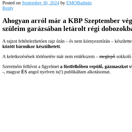
Posted on
September 30, 2024
by
EMOBadmin
Reply
Ahogyan arról már a KBP Szeptember végi 
szüleim garázsában letárolt régi dobozokba
A rajzot feltételezhetóen rajz órán – és nem környezetórán – készíte
között bármikor készülhetett
.
A keletkezésének történetére már nem emlékszem –
meglepő
sokkol
Szeretném felhívni a figyelmet
a füstfelhőben repülő, gázmaszkot 
-, magyar
ÉS
angol nyelven is(!) publikáltam alkotásomat.