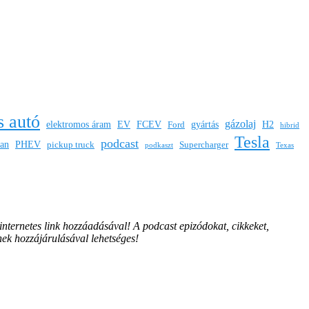
s autó
gázolaj
elektromos áram
EV
FCEV
gyártás
H2
Ford
hibrid
Tesla
podcast
san
PHEV
pickup truck
Supercharger
podkaszt
Texas
 internetes link hozzáadásával!
A podcast epizódokat, cikkeket,
nek hozzájárulásával lehetséges!