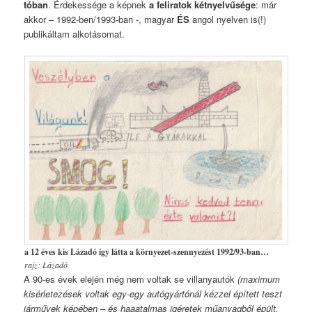
tóban
. Érdekessége a képnek
a feliratok kétnyelvűsége
: már
akkor – 1992-ben/1993-ban -, magyar
ÉS
angol nyelven is(!)
publikáltam alkotásomat.
a 12 éves kis Lázadó így látta a környezet-szennyezést 1992/93-ban…
rajz: Lázadó
A 90-es évek elején még nem voltak se villanyautók
(maximum
kisérletezések voltak egy-egy autógyártónál kézzel épített teszt
járművek képében – és haaatalmas igéretek műanyagből épült,