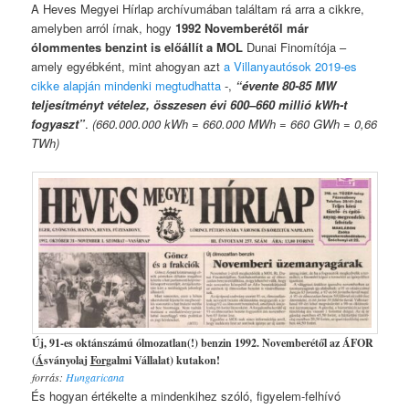
A Heves Megyei Hírlap archívumában találtam rá arra a cikkre,
amelyben arról írnak, hogy
1992 Novemberétől már
ólommentes benzint is előállít a MOL
Dunai Finomítója –
amely egyébként, mint ahogyan azt
a Villanyautósok 2019-es
cikke alapján mindenki megtudhatta
-,
“évente 80-85 MW
teljesítményt vételez, összesen évi 600–660 millió kWh-t
fogyaszt”
.
(660.000.000 kWh = 660.000 MWh = 660 GWh = 0,66
TWh)
Új, 91-es oktánszámú ólmozatlan(!) benzin 1992. Novemberétől az ÁFOR
(
Á
sványolaj
For
galmi Vállalat) kutakon!
forrás:
Hungaricana
És hogyan értékelte a mindenkihez szóló, figyelem-felhívó