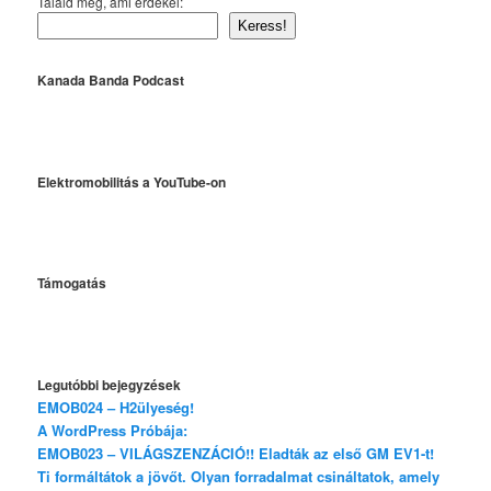
Találd meg, ami érdekel:
Keress!
Kanada Banda Podcast
Elektromobilitás a YouTube-on
Támogatás
Legutóbbi bejegyzések
EMOB024 – H2ülyeség!
A WordPress Próbája:
EMOB023 – VILÁGSZENZÁCIÓ!! Eladták az első GM EV1-t!
Ti formáltátok a jövőt. Olyan forradalmat csináltatok, amely