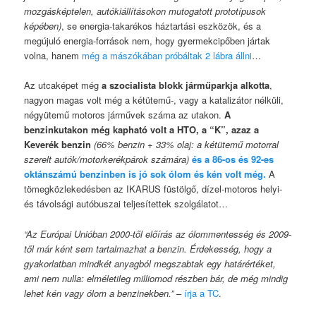
mozgásképtelen, autókiállításokon mutogatott prototípusok
képében)
, se energia-takarékos háztartási eszközök, és a
megújuló energia-források nem, hogy gyermekcipőben jártak
volna, hanem
még a mászókában próbáltak 2 lábra állni
…
Az utcaképet még
a szocialista blokk járműparkja alkotta
,
nagyon magas volt még a kétütemű-, vagy a katalizátor nélküli,
négyütemű motoros járművek száma az utakon.
A
benzinkutakon még kapható volt a HTO, a “K”, azaz a
Keverék benzin
(66% benzin + 33% olaj: a kétütemű motorral
szerelt autók/motorkerékpárok számára)
és a 86-os és 92-es
oktánszámú benzinben is jó sok ólom és kén volt még.
A
tömegközlekedésben az IKARUS füstölgő, dízel-motoros helyi-
és távolsági autóbuszai teljesítettek szolgálatot…
“Az Európai Unióban 2000-től előírás az ólommentesség és 2009-
től már ként sem tartalmazhat a benzin. Érdekesség, hogy a
gyakorlatban mindkét anyagból megszabtak egy határértéket,
ami nem nulla: elméletileg milliomod részben bár, de még mindig
lehet kén vagy ólom a benzinekben.”
–
írja a TC
.