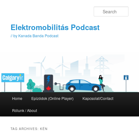
Skip
Skip
to
to
Sear
primary
secondary
content
content
Elektromobilitás Podcast
// by Kanada Banda Podcast
Main
Home
Epizódok (Online Player)
Kapcsolat/Contact
menu
Rólunk / About
TAG ARCHIVES:
KÉN