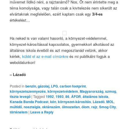
művemet Ildikó néni, a rajztanárnő? Nos, Őt nem érintette meg a
téma komolysága, vagy talán csak a kivitelezés nem sikerült az
elvártaknak megfelelően, ezért kaptam csak egy
3/4-es
értékelést…
Ha neked is van valami hasonló, a környezet-védelemmel,
környezet-károsítással kapcsolatos, gyermekkori alkotásod az
általános iskola éveiből és azt megosztanád velünk, akkor
kérlek,
küldd el az e-mail címünkre
és mi publikálni fogjuk a
weboldalunkon!
– Lázadó
Posted in
benzin, gázolaj, LPG
,
carbon footprint
,
környezetszennyezés
,
környezetvédelem
,
Magyarország
,
szmog
,
tiszta levegő
|
Tagged
1992
,
1993
,
86
,
ÁFOR
,
általános iskola
,
Kanada Banda Podcast
,
kén
,
környezet-károsítás
,
Lázadó
,
MOL
,
múltidő
,
nosztalgia
,
oktánszám
,
ólmozatlan
,
ólom
,
rajz
,
Smog City
,
történelem
|
Leave a Reply