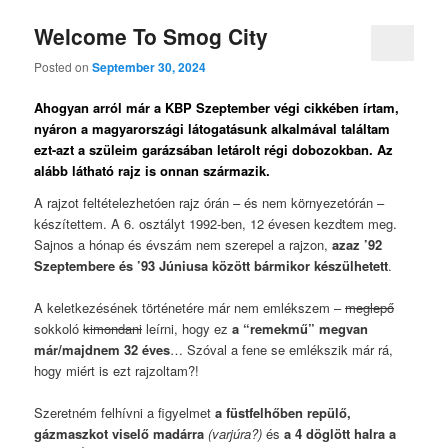
Welcome To Smog City
Posted on
September 30, 2024
Ahogyan arról már a KBP Szeptember végi cikkében írtam,
nyáron a magyarországi látogatásunk alkalmával találtam
ezt-azt a szüleim garázsában letárolt régi dobozokban. Az
alább látható rajz is onnan származik.
A rajzot feltételezhetóen rajz órán – és nem környezetórán –
készítettem. A 6. osztályt 1992-ben, 12 évesen kezdtem meg.
Sajnos a hónap és évszám nem szerepel a rajzon,
azaz ’92
Szeptembere és ’93 Júniusa között bármikor készülhetett
.
A keletkezésének történetére már nem emlékszem –
meglepő
sokkoló
kimondani
leírni, hogy ez
a “remekmű” megvan
már/majdnem 32 éves
… Szóval a fene se emlékszik már rá,
hogy miért is ezt rajzoltam?!
Szeretném felhívni a figyelmet
a füstfelhőben repülő,
gázmaszkot viselő madárra
(varjúra?)
és
a 4 döglött halra a