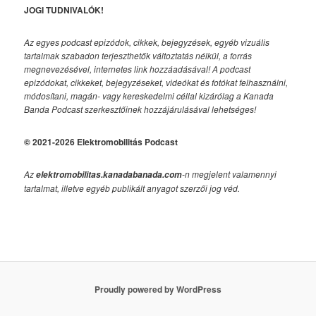
JOGI TUDNIVALÓK!
Az egyes podcast epizódok, cikkek, bejegyzések, egyéb vizuális
tartalmak szabadon terjeszthetők változtatás nélkül, a forrás
megnevezésével, internetes link hozzáadásával!
A podcast
epizódokat, cikkeket, bejegyzéseket, videókat és fotókat felhasználni,
módosítani, magán- vagy kereskedelmi céllal kizárólag a Kanada
Banda Podcast szerkesztőinek hozzájárulásával lehetséges!
© 2021-2026 Elektromobilitás Podcast
Az
-n megjelent valamennyi
elektromobilitas.kanadabanada.com
tartalmat, illetve egyéb publikált anyagot szerzői jog véd.
Proudly powered by WordPress