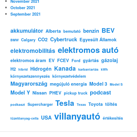
November 2021
October 2021
September 2021
BEV
akkumulátor
benzin
Alberta
bemutató
Cybertruck
CO2
Egyesült Államok
Calgary
BMW
elektromos autó
elektromobilitás
gázolaj
elektromos áram
EV
FCEV
gyártás
Ford
Kanada
Hidrogén
H2
hibrid
karbantartás
kWh
környezetszennyezés
környezetvédelem
Magyarország
Model 3
megújuló energia
Model S
podcast
Model Y
Nissan
PHEV
pickup truck
Tesla
Toyota
töltés
Supercharger
podkaszt
Texas
villanyautó
USA
értékesítés
tüzelőanyag-cella