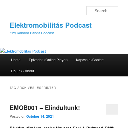
Skip
Skip
to
to
Sear
primary
secondary
content
content
Elektromobilitás Podcast
// by Kanada Banda Podcast
Main
Home
Epizódok (Online Player)
Kapcsolat/Contact
menu
Rólunk / About
TAG ARCHIVES:
ESPRINTER
EMOB001 – Elindultunk!
Posted on
October 14, 2021
Röviden, tömören, csak a lényeget. Ford & Redwood, BMW,