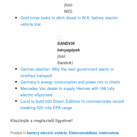
(fotó:
NIO)
Gold miner looks to ditch diesel in W.A. battery electric
vehicle trial
SANDVIK
bányagépek
(fotó:
Sandvik
)
German election: Why the next government wants to
overhaul transport
Germany’s energy consumption and power mix in charts
Mercedes Van dealer to supply Hermes with 168 fully
electric eSprinters
Lucid to build 520 Dream Editions to commemorate record-
breaking 520 mile EPA range
Köszönjük a megtisztelő figyelmet!
Posted in
battery electric vehicle
,
Elektromobilitás
,
elektromos