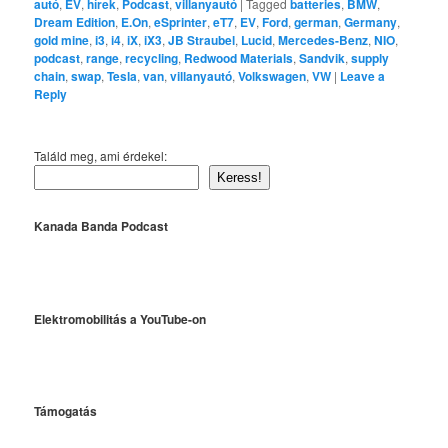
autó
,
EV
,
hírek
,
Podcast
,
villanyautó
|
Tagged
batteries
,
BMW
,
Dream Edition
,
E.On
,
eSprinter
,
eT7
,
EV
,
Ford
,
german
,
Germany
,
gold mine
,
i3
,
i4
,
iX
,
iX3
,
JB Straubel
,
Lucid
,
Mercedes-Benz
,
NIO
,
podcast
,
range
,
recycling
,
Redwood Materials
,
Sandvik
,
supply
chain
,
swap
,
Tesla
,
van
,
villanyautó
,
Volkswagen
,
VW
|
Leave a
Reply
Találd meg, ami érdekel:
Keress!
Kanada Banda Podcast
Elektromobilitás a YouTube-on
Támogatás