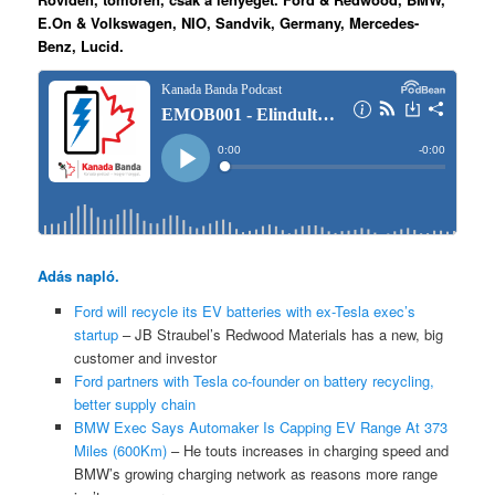
E.On & Volkswagen, NIO, Sandvik, Germany, Mercedes-
Benz, Lucid.
Adás napló.
Ford will recycle its EV batteries with ex-Tesla exec’s
startup
– JB Straubel’s Redwood Materials has a new, big
customer and investor
Ford partners with Tesla co-founder on battery recycling,
better supply chain
BMW Exec Says Automaker Is Capping EV Range At 373
Miles (600Km)
– He touts increases in charging speed and
BMW’s growing charging network as reasons more range