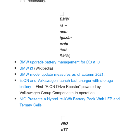
isn’t necessary.
BMW
iX –
nem
igazán
szép
(fotó:
BMW)
BMW upgrade battery management for iX3 & i3
BMW i3
(Wikipedia)
BMW model update measures as of autumn 2021.
E.ON and Volkswagen launch fast charger with storage
battery
– First “E.ON Drive Booster” powered by
Volkswagen Group Components in operation
NIO Presents a Hybrid 75-kWh Battery Pack With LFP and
Ternary Cells
NIO
eT7