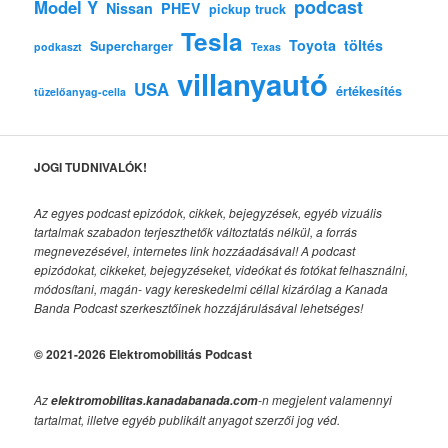
podcast
Model Y
Nissan
PHEV
pickup truck
Tesla
Toyota
töltés
Supercharger
podkaszt
Texas
villanyautó
USA
értékesítés
tüzelőanyag-cella
JOGI TUDNIVALÓK!
Az egyes podcast epizódok, cikkek, bejegyzések, egyéb vizuális
tartalmak szabadon terjeszthetők változtatás nélkül, a forrás
megnevezésével, internetes link hozzáadásával!
A podcast
epizódokat, cikkeket, bejegyzéseket, videókat és fotókat felhasználni,
módosítani, magán- vagy kereskedelmi céllal kizárólag a Kanada
Banda Podcast szerkesztőinek hozzájárulásával lehetséges!
© 2021-2026 Elektromobilitás Podcast
Az
-n megjelent valamennyi
elektromobilitas.kanadabanada.com
tartalmat, illetve egyéb publikált anyagot szerzői jog véd.