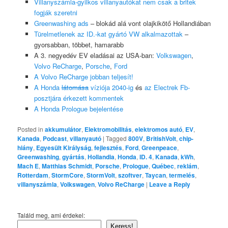
Villanyszámla-gyilkos villanyautókat nem csak a britek
fogják szeretni
Greenwashing ads
– blokád alá vont olajkikötő Hollandiában
Türelmetlenek az ID.-kat gyártó VW alkalmazottak
–
gyorsabban, többet, hamarabb
A 3. negyedév EV eladásai az USA-ban:
Volkswagen
,
Volvo ReCharge
,
Porsche
,
Ford
A Volvo ReCharge jobban teljesít!
A Honda
látomása
víziója 2040-ig
és
az Electrek Fb-
posztjára érkezett kommentek
A Honda Prologue bejelentése
Posted in
akkumulátor
,
Elektromobilitás
,
elektromos autó
,
EV
,
Kanada
,
Podcast
,
villanyautó
|
Tagged
800V
,
BritishVolt
,
chip-
hiány
,
Egyesült Királyság
,
fejlesztés
,
Ford
,
Greenpeace
,
Greenwashing
,
gyártás
,
Hollandia
,
Honda
,
ID. 4
,
Kanada
,
kWh
,
Mach E
,
Matthias Schmidt
,
Porsche
,
Prologue
,
Québec
,
reklám
,
Rotterdam
,
StormCore
,
StormVolt
,
szoftver
,
Taycan
,
termelés
,
villanyszámla
,
Volkswagen
,
Volvo ReCharge
|
Leave a Reply
Találd meg, ami érdekel:
Keress!