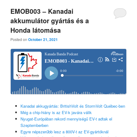
EMOB003 – Kanadai
akkumulátor gyártás és a
Honda látomása
Posted on
October 21, 2021
Kanadai akkugyártás: BritishVolt és StormVolt Québec-ben
Még a chip-hiány is az EV-k javára válik
Nyugat-Európában rekord mennyiségű EV-t adtak el
Szeptemberben
Egyre népszerűbb lesz a 800V-t az EV-gyártóknál