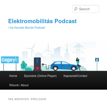
Skip
Skip
to
to
Sear
primary
secondary
content
content
Elektromobilitás Podcast
// by Kanada Banda Podcast
Main
Home
Epizódok (Online Player)
Kapcsolat/Contact
menu
Rólunk / About
TAG ARCHIVES:
PROLOGUE