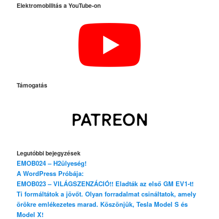
Elektromobilitás a YouTube-on
Támogatás
Legutóbbi bejegyzések
EMOB024 – H2ülyeség!
A WordPress Próbája:
EMOB023 – VILÁGSZENZÁCIÓ!! Eladták az első GM EV1-t!
Ti formáltátok a jövőt. Olyan forradalmat csináltatok, amely
örökre emlékezetes marad. Köszönjük, Tesla Model S és
Model X!