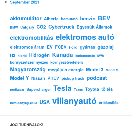
September 2021
BEV
akkumulátor
benzin
Alberta
bemutató
Cybertruck
CO2
Egyesült Államok
Calgary
BMW
elektromos autó
elektromobilitás
gázolaj
elektromos áram
EV
FCEV
gyártás
Ford
Kanada
Hidrogén
H2
hibrid
karbantartás
kWh
környezetszennyezés
környezetvédelem
Magyarország
Model 3
megújuló energia
Model S
podcast
Model Y
Nissan
PHEV
pickup truck
Tesla
Toyota
töltés
Supercharger
podkaszt
Texas
villanyautó
USA
értékesítés
tüzelőanyag-cella
JOGI TUDNIVALÓK!