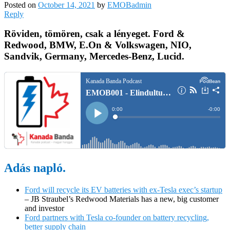
Posted on
October 14, 2021
by
EMOBadmin
Reply
Röviden, tömören, csak a lényeget. Ford &
Redwood, BMW, E.On & Volkswagen, NIO,
Sandvik, Germany, Mercedes-Benz, Lucid.
Adás napló.
Ford will recycle its EV batteries with ex-Tesla exec’s startup
– JB Straubel’s Redwood Materials has a new, big customer
and investor
Ford partners with Tesla co-founder on battery recycling,
better supply chain