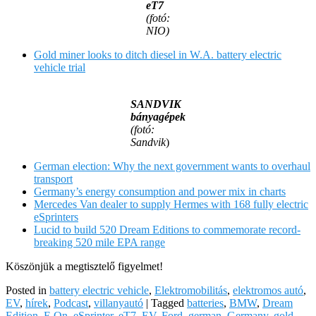
eT7
(fotó:
NIO)
Gold miner looks to ditch diesel in W.A. battery electric
vehicle trial
SANDVIK
bányagépek
(fotó:
Sandvik
)
German election: Why the next government wants to overhaul
transport
Germany’s energy consumption and power mix in charts
Mercedes Van dealer to supply Hermes with 168 fully electric
eSprinters
Lucid to build 520 Dream Editions to commemorate record-
breaking 520 mile EPA range
Köszönjük a megtisztelő figyelmet!
Posted in
battery electric vehicle
,
Elektromobilitás
,
elektromos autó
,
EV
,
hírek
,
Podcast
,
villanyautó
|
Tagged
batteries
,
BMW
,
Dream
Edition
,
E.On
,
eSprinter
,
eT7
,
EV
,
Ford
,
german
,
Germany
,
gold