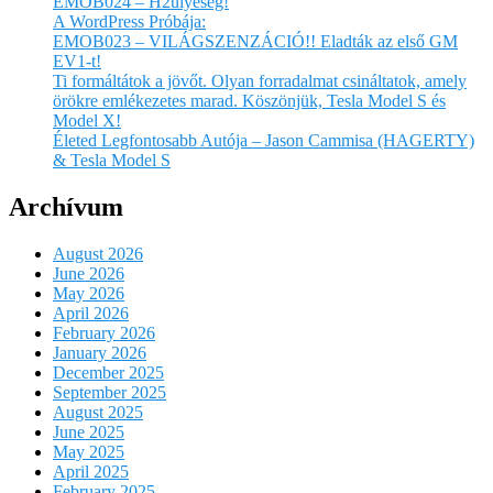
EMOB024 – H2ülyeség!
A WordPress Próbája:
EMOB023 – VILÁGSZENZÁCIÓ!! Eladták az első GM
EV1-t!
Ti formáltátok a jövőt. Olyan forradalmat csináltatok, amely
örökre emlékezetes marad. Köszönjük, Tesla Model S és
Model X!
Életed Legfontosabb Autója – Jason Cammisa (HAGERTY)
& Tesla Model S
Archívum
August 2026
June 2026
May 2026
April 2026
February 2026
January 2026
December 2025
September 2025
August 2025
June 2025
May 2025
April 2025
February 2025