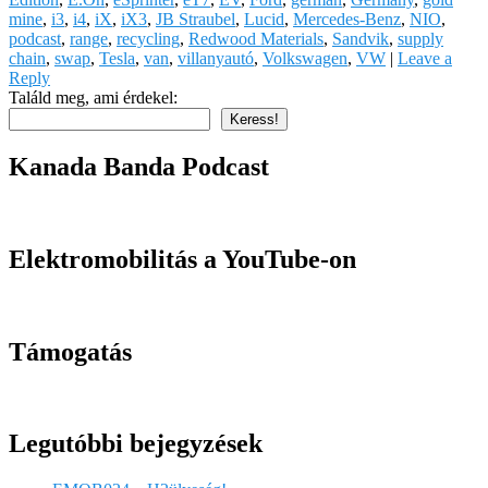
mine
,
i3
,
i4
,
iX
,
iX3
,
JB Straubel
,
Lucid
,
Mercedes-Benz
,
NIO
,
podcast
,
range
,
recycling
,
Redwood Materials
,
Sandvik
,
supply
chain
,
swap
,
Tesla
,
van
,
villanyautó
,
Volkswagen
,
VW
|
Leave a
Reply
Találd meg, ami érdekel:
Keress!
Kanada Banda Podcast
Elektromobilitás a YouTube-on
Támogatás
Legutóbbi bejegyzések