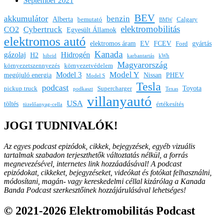
September 2021
BEV
akkumulátor
benzin
Alberta
bemutató
Calgary
BMW
elektromobilitás
Cybertruck
CO2
Egyesült Államok
elektromos autó
elektromos áram
EV
FCEV
gyártás
Ford
Kanada
gázolaj
Hidrogén
H2
hibrid
karbantartás
kWh
Magyarország
környezetszennyezés
környezetvédelem
Model Y
Model 3
megújuló energia
Nissan
PHEV
Model S
Tesla
podcast
Toyota
pickup truck
Supercharger
podkaszt
Texas
villanyautó
USA
töltés
értékesítés
tüzelőanyag-cella
JOGI TUDNIVALÓK!
Az egyes podcast epizódok, cikkek, bejegyzések, egyéb vizuális
tartalmak szabadon terjeszthetők változtatás nélkül, a forrás
megnevezésével, internetes link hozzáadásával!
A podcast
epizódokat, cikkeket, bejegyzéseket, videókat és fotókat felhasználni,
módosítani, magán- vagy kereskedelmi céllal kizárólag a Kanada
Banda Podcast szerkesztőinek hozzájárulásával lehetséges!
© 2021-2026 Elektromobilitás Podcast