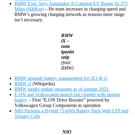
BMW Exec Says Automaker Is Capping EV Range At 373
Miles (600Km)
– He touts increases in charging speed and
BMW’s growing charging network as reasons more range
isn’t necessary.
BMW
iX –
nem
igazán
szép
(fotó:
BMW)
BMW upgrade battery management for iX3 & i3
BMW i3
(Wikipedia)
BMW model update measures as of autumn 2021.
E.ON and Volkswagen launch fast charger with storage
battery
– First “E.ON Drive Booster” powered by
Volkswagen Group Components in operation
NIO Presents a Hybrid 75-kWh Battery Pack With LFP and
Ternary Cells
NIO