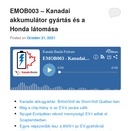
EMOB003 – Kanadai
akkumulátor gyártás és a
Honda látomása
Posted on
October 21, 2021
Kanadai akkugyártás: BritishVolt és StormVolt Québec-ben
Még a chip-hiány is az EV-k javára válik
Nyugat-Európában rekord mennyiségű EV-t adtak el
Szeptemberben
Egyre népszerűbb lesz a 800V-t az EV-gyártóknál