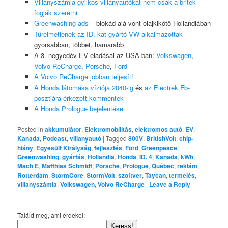
Villanyszámla-gyilkos villanyautókat nem csak a britek
fogják szeretni
Greenwashing ads
– blokád alá vont olajkikötő Hollandiában
Türelmetlenek az ID.-kat gyártó VW alkalmazottak
–
gyorsabban, többet, hamarabb
A 3. negyedév EV eladásai az USA-ban:
Volkswagen
,
Volvo ReCharge
,
Porsche
,
Ford
A Volvo ReCharge jobban teljesít!
A Honda
látomása
víziója 2040-ig
és
az Electrek Fb-
posztjára érkezett kommentek
A Honda Prologue bejelentése
Posted in
akkumulátor
,
Elektromobilitás
,
elektromos autó
,
EV
,
Kanada
,
Podcast
,
villanyautó
|
Tagged
800V
,
BritishVolt
,
chip-
hiány
,
Egyesült Királyság
,
fejlesztés
,
Ford
,
Greenpeace
,
Greenwashing
,
gyártás
,
Hollandia
,
Honda
,
ID. 4
,
Kanada
,
kWh
,
Mach E
,
Matthias Schmidt
,
Porsche
,
Prologue
,
Québec
,
reklám
,
Rotterdam
,
StormCore
,
StormVolt
,
szoftver
,
Taycan
,
termelés
,
villanyszámla
,
Volkswagen
,
Volvo ReCharge
|
Leave a Reply
Találd meg, ami érdekel:
Keress!