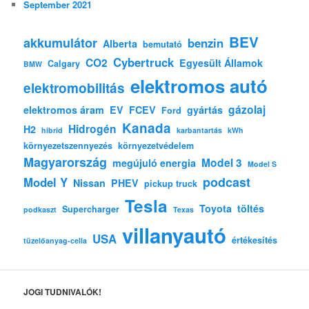
September 2021
BEV
akkumulátor
benzin
Alberta
bemutató
Cybertruck
CO2
Egyesült Államok
Calgary
BMW
elektromos autó
elektromobilitás
gázolaj
elektromos áram
EV
FCEV
gyártás
Ford
Kanada
Hidrogén
H2
hibrid
karbantartás
kWh
környezetszennyezés
környezetvédelem
Magyarország
Model 3
megújuló energia
Model S
podcast
Model Y
Nissan
PHEV
pickup truck
Tesla
Toyota
töltés
Supercharger
podkaszt
Texas
villanyautó
USA
értékesítés
tüzelőanyag-cella
JOGI TUDNIVALÓK!