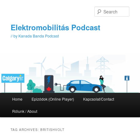
Skip
Skip
to
to
Sear
primary
secondary
content
content
Elektromobilitás Podcast
// by Kanada Banda Podcast
Main
Home
Epizódok (Online Player)
Kapcsolat/Contact
menu
Rólunk / About
TAG ARCHIVES:
BRITISHVOLT