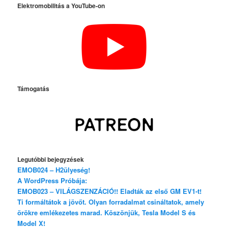
Elektromobilitás a YouTube-on
Támogatás
Legutóbbi bejegyzések
EMOB024 – H2ülyeség!
A WordPress Próbája:
EMOB023 – VILÁGSZENZÁCIÓ!! Eladták az első GM EV1-t!
Ti formáltátok a jövőt. Olyan forradalmat csináltatok, amely
örökre emlékezetes marad. Köszönjük, Tesla Model S és
Model X!