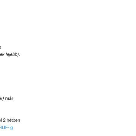
k
k lejebb)
.
k)
már
el 2 hétben
HUF-ig