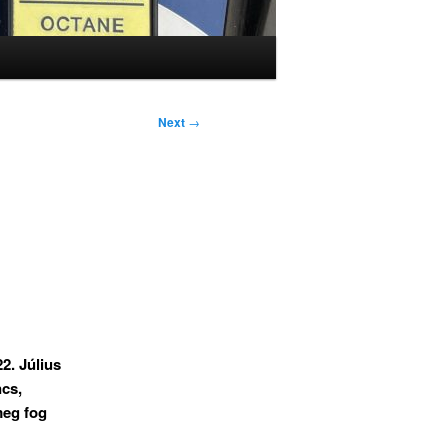
Next
→
2. Július
ncs,
meg fog