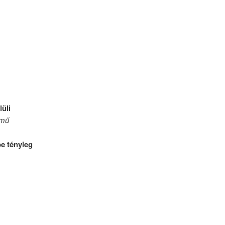
lüli
emű
e tényleg