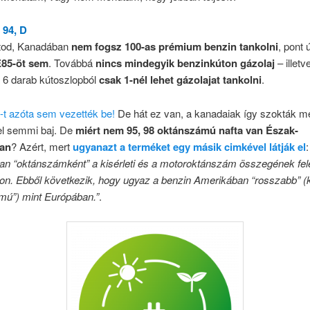
, 94, D
látod, Kanadában
nem fogsz 100-as prémium benzin tankolni
, pont 
85-öt sem
. Továbbá
nincs mindegyik benzinkúton gázolaj
– illetv
a 6 darab kútoszlopból
csak 1-nél lehet gázolajat tankolni
.
-t azóta sem vezették be!
De hát ez van, a kanadaiak így szokták m
el semmi baj. De
miért nem 95, 98 oktánszámú nafta van Észak-
an
? Azért, mert
ugyanazt a terméket egy másik cimkével látják el
:
n “oktánszámként” a kisérleti és a motoroktánszám összegének felét
kon. Ebből következik, hogy ugyaz a benzin Amerikában “rosszabb” (
mú”) mint Európában.”
.