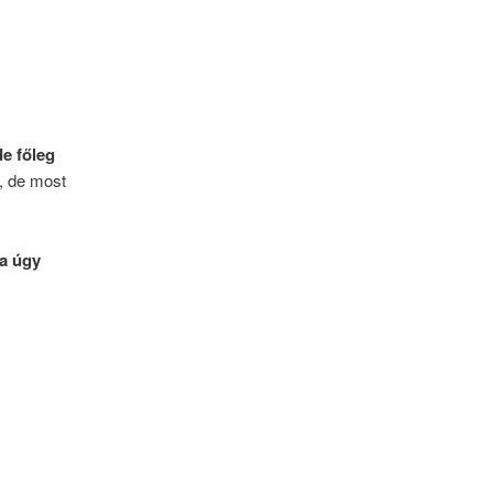
e főleg
, de most
va úgy