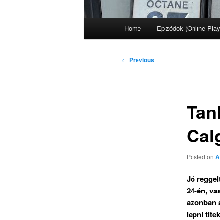
Main
Home
Epizódok (Online Play
menu
Post
←
Previous
navigation
Tan
Cal
Posted on
A
Jó reggel
24-én, va
azonban a
lepni titek