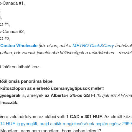
o-Canada #1,
,
l,
O #1,
o-Canada #2,
O #2,
a
Costco Wholesale
(kb. olyan, mint a
METRO Cash&Carry
áruháza
pában, bár vannak jelentősebb különbségek a működésben – részlete
t fotókon látható lesz:
ltőállomás panoráma képe
 kútoszlopon az elérhető üzemanyagtípusok
mellett
gységárak
is, amelyek
az Alberta-i 5%-os GST-t
(hívjuk ezt ÁFA-na
almazzák
.
-én
a valutaárfolyam az alábbi volt:
1 CAD = 301 HUF
. Az elmúlt köz
14 HUF-ig gyengült, majd a cikk megjelenésének napján egész 299 
 Mondtam, vagy nem mondtam, hogy jobban teljesít?