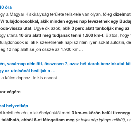
10 óra
y a Magyar Kiskirályság területe telis-tele van olyan, főleg
dízelmot
W tulajdonosokkal, akik minden egyes nap levezetnek egy Buda
oda-vissza utat
. Ugye ők azok, akik
3 perc alatt tankolják meg az
hogy utána
10 óra alatt meg tudjanak tenni 1.900 km-t
. Biztos, hogy
 tulajdonosok is, akik szeretnének napi szinten ilyen sokat autózni, d
ég 10 nap alatt se jön össze az 1.900 km…
-én, vasárnap délelőtt, összesen 7, azaz hét darab benzinkutat lá
gy az utolsónál beálljak a …
a kútoszlophoz, te kis csacsi.
sor végére
.
osi helyzetkép
l-keleti részén, a lakóhelyünktől mért
3 km-es körön belül tizenegy
 található, ebből 6-ot látogattam meg
(a teljesség igénye nélkül)
, n