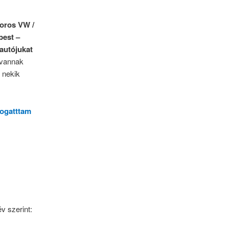
oros VW /
pest –
 autójukat
 vannak
e nekik
togatttam
év szerint: