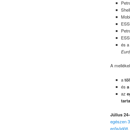
Petr
Shell
Mobi
ESS
Petr
ESS
és 
Euró
A mellékel
a
tö
és
a
az
e
tart
Július 24
egészen 3
erősödött
.