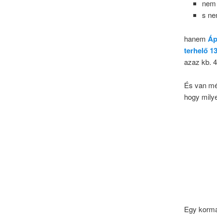
nem 
s ne
hanem
Áp
terhelő
azaz kb. 
És van mé
hogy mily
Egy kormá