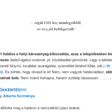
…
végül CO2 lesz mindegyikből
,
mi meg
jól belélegezzük
!
t halálos a helyi károsanyag-kibocsátás, azaz a településeken be
yezés
(belső égésű motorok, pl. közlekedési járművek, vagy a kétüt
zerelt fűnyíró, továbbá: avarégetés, szeméttel történő fűtés, stb.)
,
itt
tó
. És kérlek, hogy olvasd is el! Nem, nem vagyok hatásvadász,
ebb
alnak bele
. Nem márol holnapra, hanem szééép lasssssan. . . . . . .
ÖKKENTÉS!!!!!
gy
Alberta Kormánya
:
állította meg a határon a nemzetközi piaci árakat,