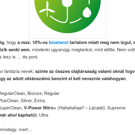
ég
, hogy
a max. 10%-os
bioetanol
tartalom miatt meg nem izgul, d
izik senki sem
, mindenki ugyanúgy megtankol, mint előtte. Nem volt
 lesz is … és pont.
an fantázia nevek:
szinte az összes olajtársaság valami oknál fog
ogy az adott oktánszámú benzint el kell neveznie valahogyan
.
egularClean, Bronze, Regular
lusClean, Silver, Extra,
uperClean,
V-Power Nitro+
(Hahahahaa!! – Lázadó)
, Supreme
már ahol kapható)
:
Ultra
 mindegy, mert…