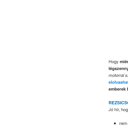
Hogy
miér
légszenn
motorral s
elolvasha
emberek h
REZSICS
Jó hír, ho
nem 