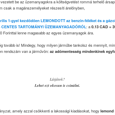
vezetett be az üzemanyagokra a költségvetést rommá terhelő ársap
m csak a magánszemélyeket részesíti árelőnyben,
rilis 1-gyel kezdődően LEMONDOTT az benzin-féléket és a gázol
 13 CENTES TARTOMÁNYI ÜZEMANYAGADÓRÓL
: a
0.13 CAD = 3
40 Forinttal lenne magasabb az egyes üzemanyagok ára.
g tovább is! Mindegy, hogy milyen járműbe tankolsz és mennyit, mi
en rendszám van a járművön:
az adómentesség mindenkinek egyfo
Látjátok?
Lehet ezt okosan is csinálni.
nyzat, amely azzal csökkenti a lakossági kiadásokat, hogy
lemond 