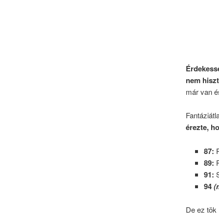
Érdekess
nem hiszt
már van és
Fantáziátl
érezte, h
87:
R
89:
P
91:
S
94
(
De ez tök