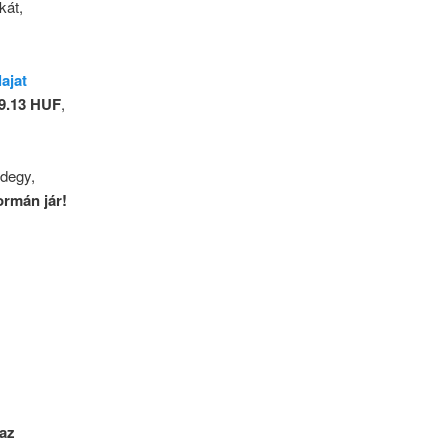
kát,
ajat
9.13 HUF
,
ndegy,
rmán jár!
az