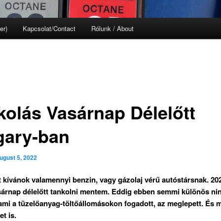
er)
Kapcsolat/Contact
Rólunk / About
kolás Vasárnap Délelőtt
gary-ban
ugust 5, 2022
t kívánok valamennyi benzin, vagy gázolaj vérű autóstársnak. 202
sárnap délelőtt tankolni mentem. Eddig ebben semmi különös ni
mi a tüzelőanyag-töltőállomásokon fogadott, az meglepett. És 
et is.