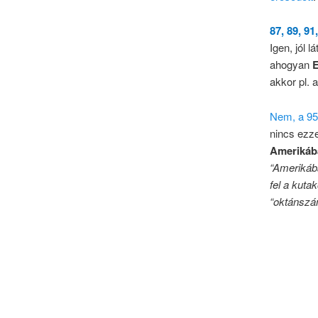
87, 89, 91
Igen, jól 
ahogyan
E
akkor pl. 
Nem, a 95
nincs ezz
Amerikáb
“Amerikába
fel a kuta
“oktánszá