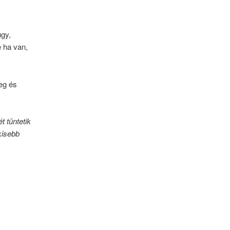
úgy,
e ha van,
eg és
 tüntetik
kisebb